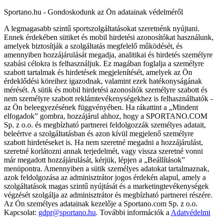
Sportano.hu - Gondoskodunk az Ön adatainak védelméről
A legmagasabb szintű sportszolgáltatásokat szeretnénk nyújtani.
Ennek érdekében sütiket és mobil hirdetési azonosítókat használunk,
amelyek biztosítják a szolgáltatás megfelelő működését, és
amennyiben hozzájárulását megadja, analitikai és hirdetés személyre
szabási célokra is felhasználjuk. Ez magában foglalja a személyre
szabott tartalmak és hirdetések megjelenítését, amelyek az Ön
érdeklődési köreihez igazodnak, valamint ezek hatékonyságának
mérését. A sütik és mobil hirdetési azonosítók személyre szabott és
nem személyre szabott reklámtevékenységekhez is felhasználhatók -
az Ön beleegyezésének függvényében. Ha rákattint a „Mindent
elfogadok” gombra, hozzájárul ahhoz, hogy a SPORTANO.COM
Sp. z o.o. és megbízható partnerei feldolgozzák személyes adatait,
beleértve a szolgáltatásban és azon kívül megjelenő személyre
szabott hirdetéseket is. Ha nem szeretné megadni a hozzájárulást,
szeretné korlátozni annak terjedelmét, vagy vissza szeretné vonni
már megadott hozzájárulását, kérjük, lépjen a „Beállítások”
menüpontra. Amennyiben a sütik személyes adatokat tartalmaznak,
azok feldolgozása az adminisztrátor jogos érdekén alapul, amely a
szolgáltatások magas szintű nyújtását és a marketingtevékenységek
végzését szolgálja az adminisztrátor és megbízható partnerei részére.
Az Ön személyes adatainak kezelője a Sportano.com Sp. z o.o.
Kapcsolat:
gdpr@sportano.hu
. További információk a
Adatvédelmi