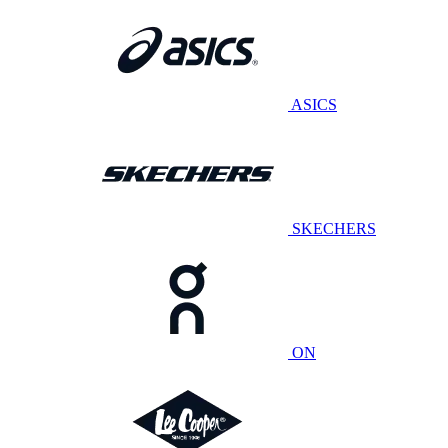
ASICS
SKECHERS
ON