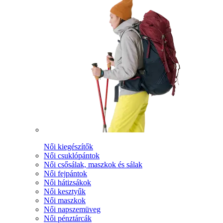
Női kiegészítők
Női csuklópántok
Női csősálak, maszkok és sálak
Női fejpántok
Női hátizsákok
Női kesztyűk
Női maszkok
Női napszemüveg
Női pénztárcák