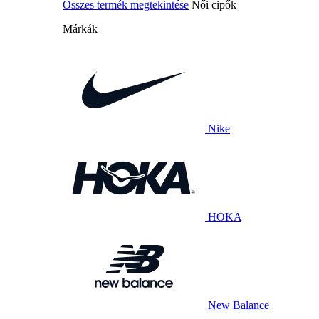
Összes termék megtekintése
Női cipők
Márkák
Nike
HOKA
New Balance