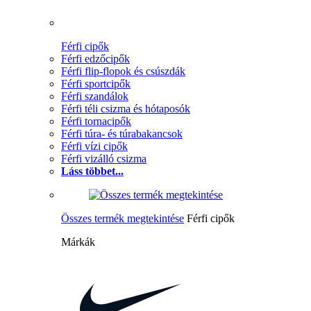
Férfi cipők
Férfi edzőcipők
Férfi flip-flopok és csúszdák
Férfi sportcipők
Férfi szandálok
Férfi téli csizma és hótaposók
Férfi tornacipők
Férfi túra- és túrabakancsok
Férfi vízi cipők
Férfi vizálló csizma
Láss többet...
Összes termék megtekintése
Férfi cipők
Márkák