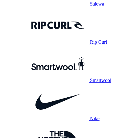
Salewa
Rip Curl
Smartwool
Nike