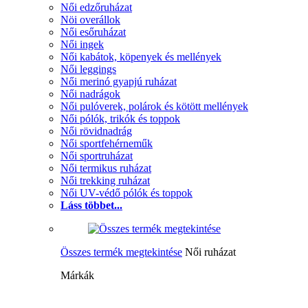
Női edzőruházat
Nöi overállok
Női esőruházat
Női ingek
Női kabátok, köpenyek és mellények
Női leggings
Női merinó gyapjú ruházat
Női nadrágok
Női pulóverek, polárok és kötött mellények
Női pólók, trikók és toppok
Női rövidnadrág
Női sportfehérneműk
Női sportruházat
Női termikus ruházat
Női trekking ruházat
Női UV-védő pólók és toppok
Láss többet...
Összes termék megtekintése
Női ruházat
Márkák