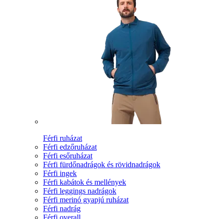
Férfi ruházat
Férfi edzőruházat
Férfi esőruházat
Férfi fürdőnadrágok és rövidnadrágok
Férfi ingek
Férfi kabátok és mellények
Férfi leggings nadrágok
Férfi merinó gyapjú ruházat
Férfi nadrág
Férfi overall