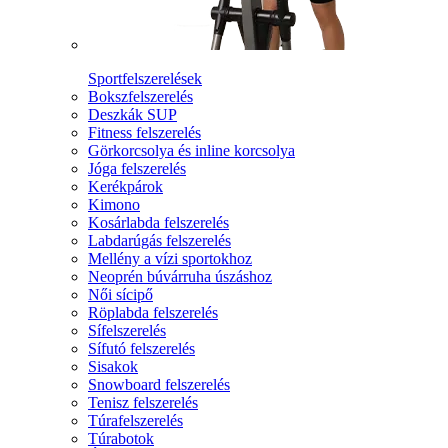
Sportfelszerelések
Bokszfelszerelés
Deszkák SUP
Fitness felszerelés
Görkorcsolya és inline korcsolya
Jóga felszerelés
Kerékpárok
Kimono
Kosárlabda felszerelés
Labdarúgás felszerelés
Mellény a vízi sportokhoz
Neoprén búvárruha úszáshoz
Női sícipő
Röplabda felszerelés
Sífelszerelés
Sífutó felszerelés
Sisakok
Snowboard felszerelés
Tenisz felszerelés
Túrafelszerelés
Túrabotok