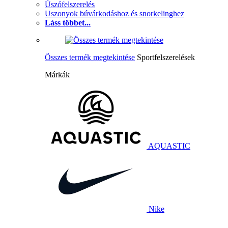
Úszófelszerelés
Uszonyok búvárkodáshoz és snorkelinghez
Láss többet...
Összes termék megtekintése
Sportfelszerelések
Márkák
AQUASTIC
Nike