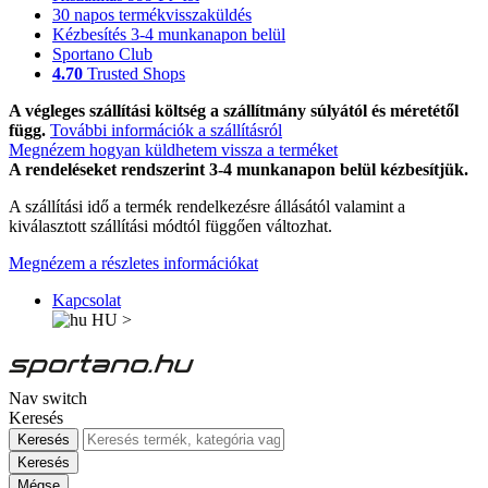
30 napos termékvisszaküldés
Kézbesítés 3-4 munkanapon belül
Sportano Club
4.70
Trusted Shops
A végleges szállítási költség a szállítmány súlyától és méretétől
függ.
További információk a szállításról
Megnézem hogyan küldhetem vissza a terméket
A rendeléseket rendszerint 3-4 munkanapon belül kézbesítjük.
A szállítási idő a termék rendelkezésre állásától valamint a
kiválasztott szállítási módtól függően változhat.
Megnézem a részletes információkat
Kapcsolat
HU
>
Nav switch
Keresés
Keresés
Keresés
Mégse