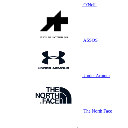
O'Neill
ASSOS
Under Armour
The North Face