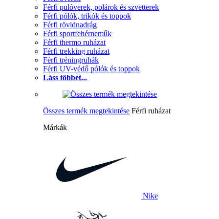
Férfi pulóverek, polárok és szvetterek
Férfi pólók, trikók és toppok
Férfi rövidnadrág
Férfi sportfehérneműk
Férfi thermo ruházat
Férfi trekking ruházat
Férfi tréningruhák
Férfi UV-védő pólók és toppok
Láss többet...
Összes termék megtekintése
Férfi ruházat
Márkák
Nike