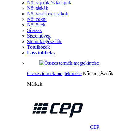
Női sapkák és kalapok
Női táskák
Női vesék és tasakok
Női zokni
Női övek
Sí sisak
Síszemüveg
Strandkiegészítők
Törülközők
Láss többet...
Összes termék megtekintése
Női kiegészítők
Márkák
CEP