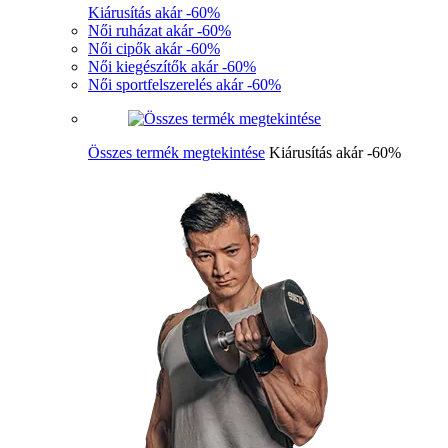
Kiárusítás akár -60%
Női ruházat akár -60%
Női cipők akár -60%
Női kiegészítők akár -60%
Női sportfelszerelés akár -60%
Összes termék megtekintése
Kiárusítás akár -60%