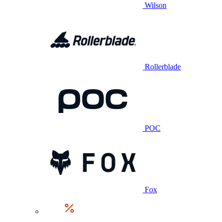
Wilson
Rollerblade
POC
Fox