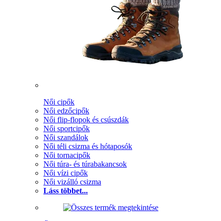
Női cipők
Női edzőcipők
Női flip-flopok és csúszdák
Női sportcipők
Női szandálok
Női téli csizma és hótaposók
Női tornacipők
Női túra- és túrabakancsok
Női vízi cipők
Női vizálló csizma
Láss többet...