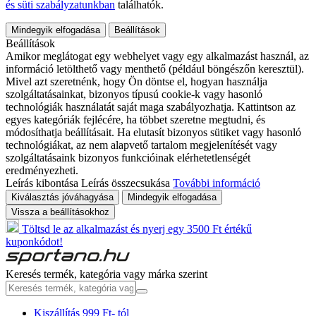
és süti szabályzatunkban
találhatók.
Mindegyik elfogadása
Beállítások
Beállítások
Amikor meglátogat egy webhelyet vagy egy alkalmazást használ, az
információ letölthető vagy menthető (például böngészőn keresztül).
Mivel azt szeretnénk, hogy Ön döntse el, hogyan használja
szolgáltatásainkat, bizonyos típusú cookie-k vagy hasonló
technológiák használatát saját maga szabályozhatja. Kattintson az
egyes kategóriák fejlécére, ha többet szeretne megtudni, és
módosíthatja beállításait. Ha elutasít bizonyos sütiket vagy hasonló
technológiákat, az nem alapvető tartalom megjelenítését vagy
szolgáltatásaink bizonyos funkcióinak elérhetetlenségét
eredményezheti.
Leírás kibontása
Leírás összecsukása
További információ
Kiválasztás jóváhagyása
Mindegyik elfogadása
Vissza a beállításokhoz
Töltsd le az alkalmazást és nyerj egy 3500 Ft értékű
kuponkódot!
Keresés termék, kategória vagy márka szerint
Kiszállítás 999 Ft- tól