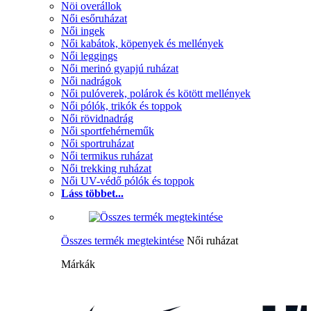
Nöi overállok
Női esőruházat
Női ingek
Női kabátok, köpenyek és mellények
Női leggings
Női merinó gyapjú ruházat
Női nadrágok
Női pulóverek, polárok és kötött mellények
Női pólók, trikók és toppok
Női rövidnadrág
Női sportfehérneműk
Női sportruházat
Női termikus ruházat
Női trekking ruházat
Női UV-védő pólók és toppok
Láss többet...
Összes termék megtekintése
Női ruházat
Márkák