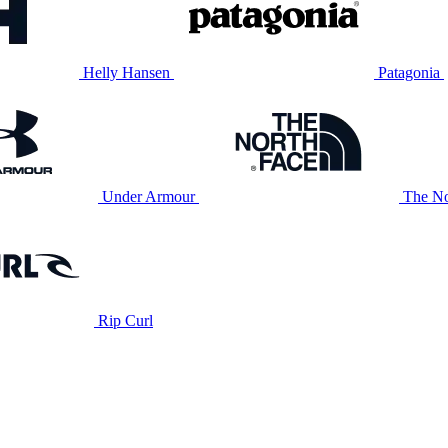
Helly Hansen
Patagonia
Under Armour
The No
Rip Curl