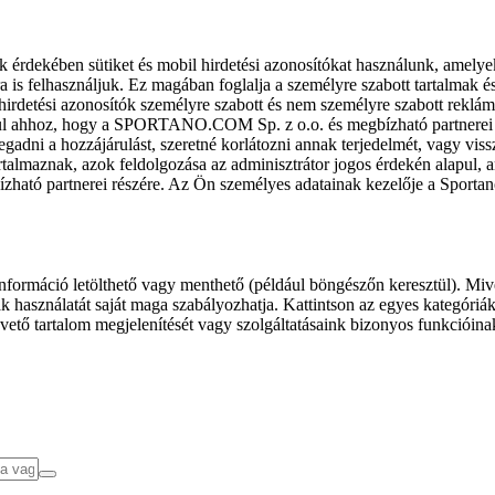
k érdekében sütiket és mobil hirdetési azonosítókat használunk, amelye
ra is felhasználjuk. Ez magában foglalja a személyre szabott tartalmak 
hirdetési azonosítók személyre szabott és nem személyre szabott rekl
l ahhoz, hogy a SPORTANO.COM Sp. z o.o. és megbízható partnerei fel
gadni a hozzájárulást, szeretné korlátozni annak terjedelmét, vagy viss
almaznak, azok feldolgozása az adminisztrátor jogos érdekén alapul, am
ízható partnerei részére. Az Ön személyes adatainak kezelője a Sporta
formáció letölthető vagy menthető (például böngészőn keresztül). Mive
 használatát saját maga szabályozhatja. Kattintson az egyes kategóriák f
vető tartalom megjelenítését vagy szolgáltatásaink bizonyos funkcióina