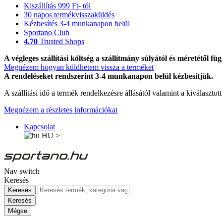
Kiszállítás 999 Ft- tól
30 napos termékvisszaküldés
Kézbesítés 3-4 munkanapon belül
Sportano Club
4.70
Trusted Shops
A végleges szállítási költség a szállítmány súlyától és méretétől füg
Megnézem hogyan küldhetem vissza a terméket
A rendeléseket rendszerint 3-4 munkanapon belül kézbesítjük.
A szállítási idő a termék rendelkezésre állásától valamint a kiválasztot
Megnézem a részletes információkat
Kapcsolat
HU
>
Nav switch
Keresés
Keresés
Keresés
Mégse