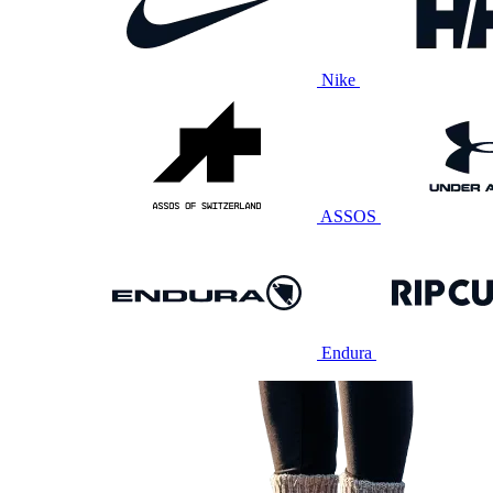
Nike
ASSOS
Endura