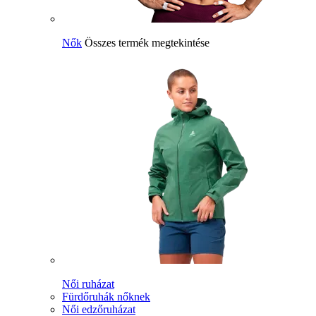
Nők
Összes termék megtekintése
Női ruházat
Fürdőruhák nőknek
Női edzőruházat