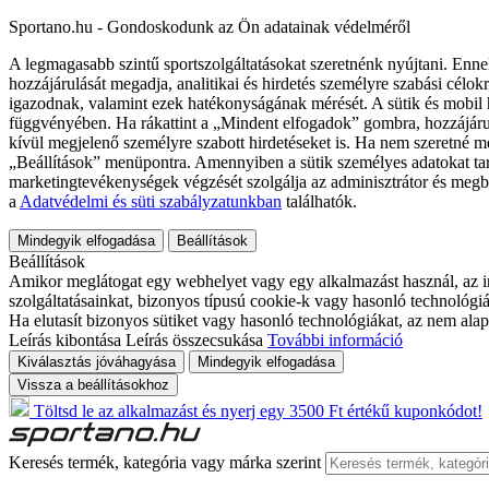
Sportano.hu - Gondoskodunk az Ön adatainak védelméről
A legmagasabb szintű sportszolgáltatásokat szeretnénk nyújtani. Enne
hozzájárulását megadja, analitikai és hirdetés személyre szabási célok
igazodnak, valamint ezek hatékonyságának mérését. A sütik és mobil 
függvényében. Ha rákattint a „Mindent elfogadok” gombra, hozzájáru
kívül megjelenő személyre szabott hirdetéseket is. Ha nem szeretné me
„Beállítások” menüpontra. Amennyiben a sütik személyes adatokat tart
marketingtevékenységek végzését szolgálja az adminisztrátor és megb
a
Adatvédelmi és süti szabályzatunkban
találhatók.
Mindegyik elfogadása
Beállítások
Beállítások
Amikor meglátogat egy webhelyet vagy egy alkalmazást használ, az in
szolgáltatásainkat, bizonyos típusú cookie-k vagy hasonló technológiák
Ha elutasít bizonyos sütiket vagy hasonló technológiákat, az nem alap
Leírás kibontása
Leírás összecsukása
További információ
Kiválasztás jóváhagyása
Mindegyik elfogadása
Vissza a beállításokhoz
Töltsd le az alkalmazást és nyerj egy 3500 Ft értékű kuponkódot!
Keresés termék, kategória vagy márka szerint