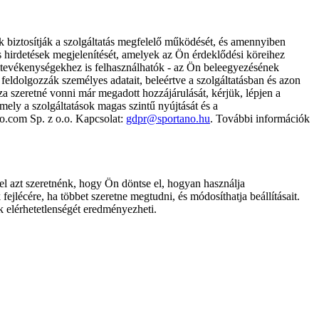
k biztosítják a szolgáltatás megfelelő működését, és amennyiben
és hirdetések megjelenítését, amelyek az Ön érdeklődési köreihez
ámtevékenységekhez is felhasználhatók - az Ön beleegyezésének
dolgozzák személyes adatait, beleértve a szolgáltatásban és azon
za szeretné vonni már megadott hozzájárulását, kérjük, lépjen a
ely a szolgáltatások magas szintű nyújtását és a
no.com Sp. z o.o. Kapcsolat:
gdpr@sportano.hu
. További információk
l azt szeretnénk, hogy Ön döntse el, hogyan használja
ejlécére, ha többet szeretne megtudni, és módosíthatja beállításait.
k elérhetetlenségét eredményezheti.