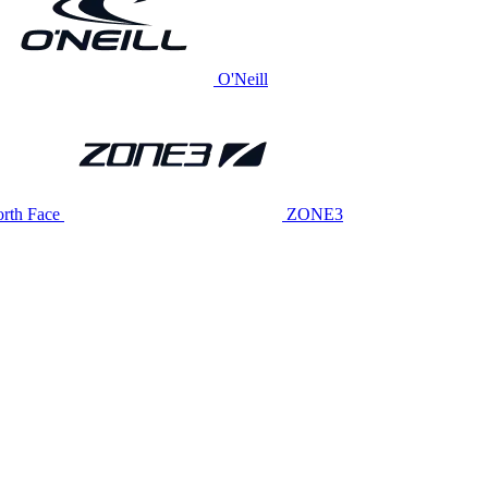
O'Neill
rth Face
ZONE3