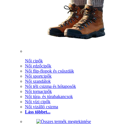
Női cipők
Női edzőcipők
Női flip-flopok és csúszdák
Női sportcipők
Női szandálok
Női téli csizma és hótaposók
Női tornacipők
Női túra- és túrabakancsok
Női vízi cipők
Női vizálló csizma
Láss többet...