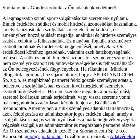
Sportano.hu - Gondoskodunk az Ön adatainak védelméről
A legmagasabb szintű sportszolgáltatásokat szeretnénk nyújtani.
Ennek érdekében sütiket és mobil hirdetési azonosítókat használunk,
amelyek biztosítják a szolgáltatás megfelelő működését, és
amennyiben hozzájárulását megadja, analitikai és hirdetés személyre
szabási célokra is felhasználjuk. Ez magában foglalja a személyre
szabott tartalmak és hirdetések megjelenítését, amelyek az Ön
érdeklődési köreihez igazodnak, valamint ezek hatékonyságának
mérését. A sütik és mobil hirdetési azonosítók személyre szabott és
nem személyre szabott reklámtevékenységekhez is felhasználhatók -
az Ön beleegyezésének függvényében. Ha rákattint a „Mindent
elfogadok” gombra, hozzájárul ahhoz, hogy a SPORTANO.COM
Sp. z o.o. és megbízható partnerei feldolgozzák személyes adatait,
beleértve a szolgáltatásban és azon kívül megjelenő személyre
szabott hirdetéseket is. Ha nem szeretné megadni a hozzájárulást,
szeretné korlátozni annak terjedelmét, vagy vissza szeretné vonni
már megadott hozzájárulását, kérjük, lépjen a „Beállítások”
menüpontra. Amennyiben a sütik személyes adatokat tartalmaznak,
azok feldolgozása az adminisztrátor jogos érdekén alapul, amely a
szolgáltatások magas szintű nyújtását és a marketingtevékenységek
végzését szolgálja az adminisztrátor és megbízható partnerei részére.
Az Ön személyes adatainak kezelője a Sportano.com Sp. z o.o.
Kapcsolat:
gdpr@sportano.hu
. További információk a
Adatvédelmi