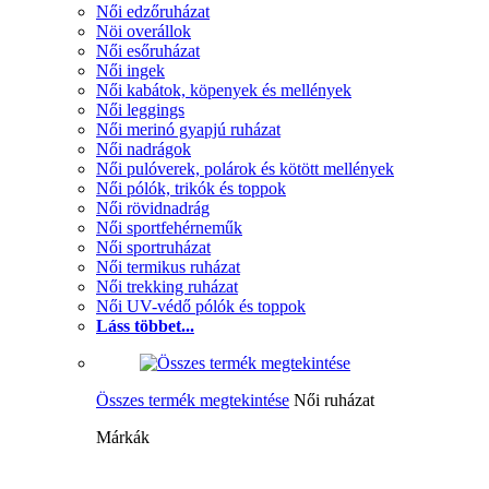
Női edzőruházat
Nöi overállok
Női esőruházat
Női ingek
Női kabátok, köpenyek és mellények
Női leggings
Női merinó gyapjú ruházat
Női nadrágok
Női pulóverek, polárok és kötött mellények
Női pólók, trikók és toppok
Női rövidnadrág
Női sportfehérneműk
Női sportruházat
Női termikus ruházat
Női trekking ruházat
Női UV-védő pólók és toppok
Láss többet...
Összes termék megtekintése
Női ruházat
Márkák