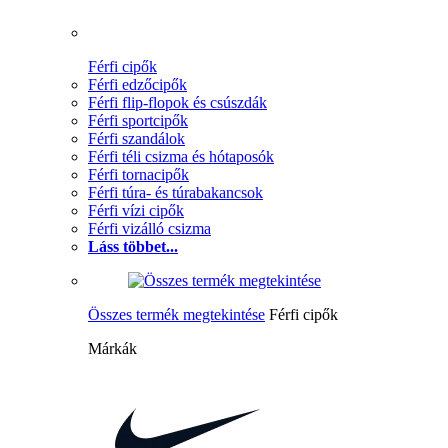
Férfi cipők
Férfi edzőcipők
Férfi flip-flopok és csúszdák
Férfi sportcipők
Férfi szandálok
Férfi téli csizma és hótaposók
Férfi tornacipők
Férfi túra- és túrabakancsok
Férfi vízi cipők
Férfi vizálló csizma
Láss többet...
Összes termék megtekintése
Férfi cipők
Márkák