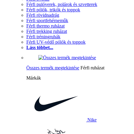
Férfi pulóverek, polárok és szvetterek
Férfi pólók, trikók és toppok
Férfi rövidnadrág
Férfi sportfehérneműk
Férfi thermo ruházat
Férfi trekking ruházat
Férfi tréningruhák
Férfi UV-védő pólók és toppok
Láss többet...
Összes termék megtekintése
Férfi ruházat
Márkák
Nike