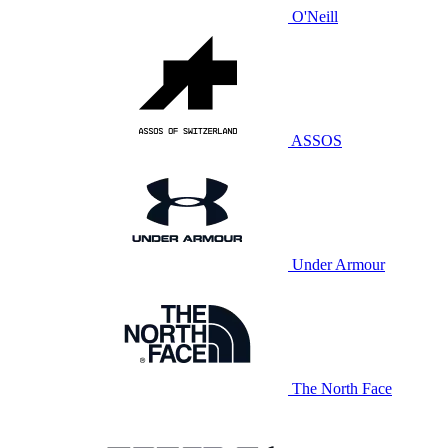
O'Neill
ASSOS
Under Armour
The North Face