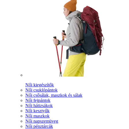
Női kiegészítők
Női csuklópántok
Női csősálak, maszkok és sálak
Női fejpántok
Női hátizsákok
Női kesztyűk
Női maszkok
Női napszemüveg
Női pénztárcák