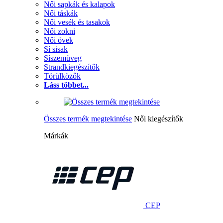
Női sapkák és kalapok
Női táskák
Női vesék és tasakok
Női zokni
Női övek
Sí sisak
Síszemüveg
Strandkiegészítők
Törülközők
Láss többet...
Összes termék megtekintése
Női kiegészítők
Márkák
CEP