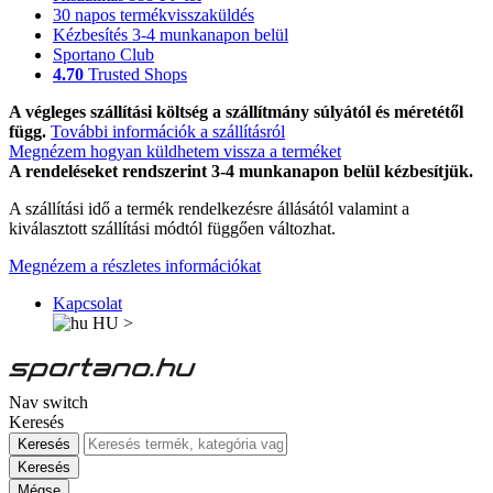
30 napos termékvisszaküldés
Kézbesítés 3-4 munkanapon belül
Sportano Club
4.70
Trusted Shops
A végleges szállítási költség a szállítmány súlyától és méretétől
függ.
További információk a szállításról
Megnézem hogyan küldhetem vissza a terméket
A rendeléseket rendszerint 3-4 munkanapon belül kézbesítjük.
A szállítási idő a termék rendelkezésre állásától valamint a
kiválasztott szállítási módtól függően változhat.
Megnézem a részletes információkat
Kapcsolat
HU
>
Nav switch
Keresés
Keresés
Keresés
Mégse