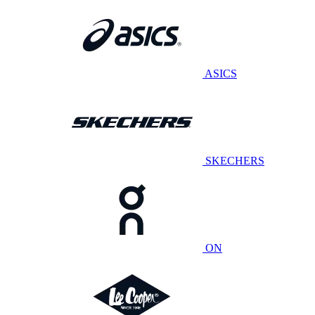
ASICS
SKECHERS
ON