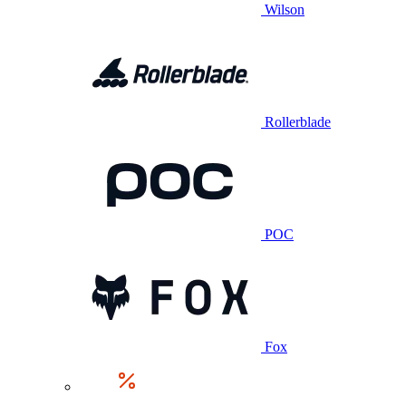
Wilson
Rollerblade
POC
Fox