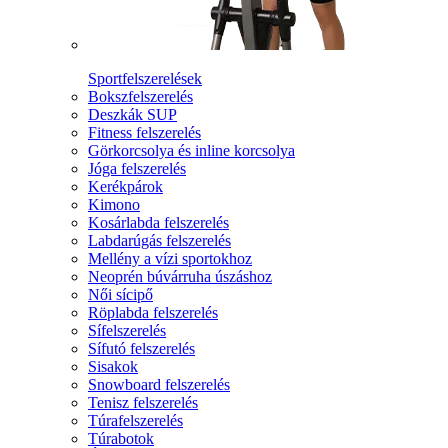
Sportfelszerelések
Bokszfelszerelés
Deszkák SUP
Fitness felszerelés
Görkorcsolya és inline korcsolya
Jóga felszerelés
Kerékpárok
Kimono
Kosárlabda felszerelés
Labdarúgás felszerelés
Mellény a vízi sportokhoz
Neoprén búvárruha úszáshoz
Női sícipő
Röplabda felszerelés
Sífelszerelés
Sífutó felszerelés
Sisakok
Snowboard felszerelés
Tenisz felszerelés
Túrafelszerelés
Túrabotok