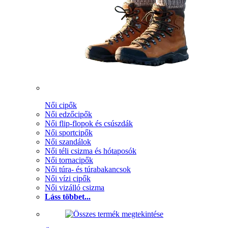
Női cipők
Női edzőcipők
Női flip-flopok és csúszdák
Női sportcipők
Női szandálok
Női téli csizma és hótaposók
Női tornacipők
Női túra- és túrabakancsok
Női vízi cipők
Női vizálló csizma
Láss többet...