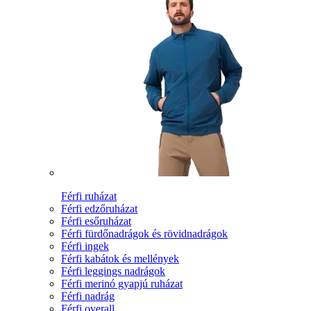
Férfi ruházat
Férfi edzőruházat
Férfi esőruházat
Férfi fürdőnadrágok és rövidnadrágok
Férfi ingek
Férfi kabátok és mellények
Férfi leggings nadrágok
Férfi merinó gyapjú ruházat
Férfi nadrág
Férfi overall