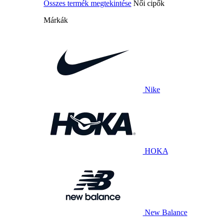
Összes termék megtekintése
Női cipők
Márkák
Nike
HOKA
New Balance