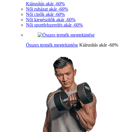
Kiárusítás akár -60%
Női ruházat akár -60%
Női cipők akár -60%
Női kiegészítők akár -60%
Női sportfelszerelés akár -60%
Összes termék megtekintése
Kiárusítás akár -60%