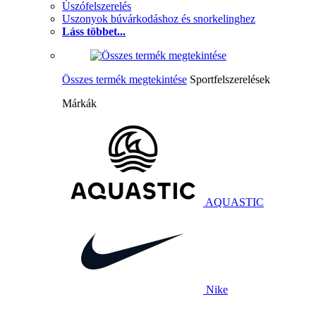
Úszófelszerelés
Uszonyok búvárkodáshoz és snorkelinghez
Láss többet...
Összes termék megtekintése
Sportfelszerelések
Márkák
AQUASTIC
Nike