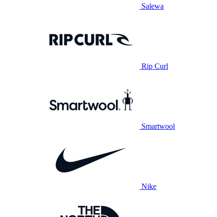
Salewa
Rip Curl
Smartwool
Nike