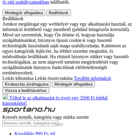
és süti szabályzatunkban
találhatók.
Mindegyik elfogadása
Beállítások
Beállítások
Amikor meglátogat egy webhelyet vagy egy alkalmazást használ, az
információ letölthető vagy menthető (például böngészőn keresztül).
Mivel azt szeretnénk, hogy Ön döntse el, hogyan használja
szolgáltatásainkat, bizonyos típusú cookie-k vagy hasonló
technológiák használatát saját maga szabályozhatja. Kattintson az
egyes kategóriák fejlécére, ha többet szeretne megtudni, és
módosíthatja beállításait. Ha elutasít bizonyos sütiket vagy hasonló
technológiákat, az nem alapvető tartalom megjelenítését vagy
szolgáltatásaink bizonyos funkcióinak elérhetetlenségét
eredményezheti.
Leírás kibontása
Leírás összecsukása
További információ
Kiválasztás jóváhagyása
Mindegyik elfogadása
Vissza a beállításokhoz
Töltsd le az alkalmazást és nyerj egy 3500 Ft értékű
kuponkódot!
Keresés termék, kategória vagy márka szerint
Kiszállítás 999 Ft- tól