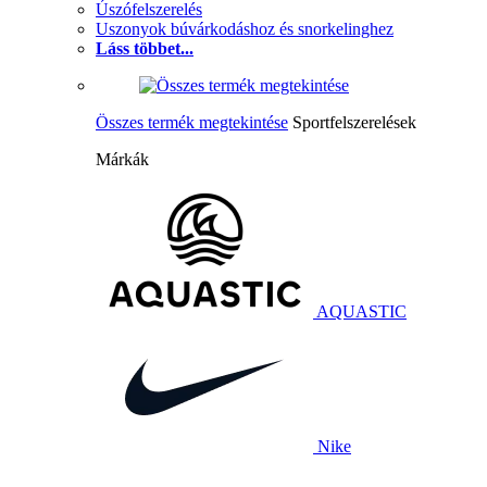
Úszófelszerelés
Uszonyok búvárkodáshoz és snorkelinghez
Láss többet...
Összes termék megtekintése
Sportfelszerelések
Márkák
AQUASTIC
Nike