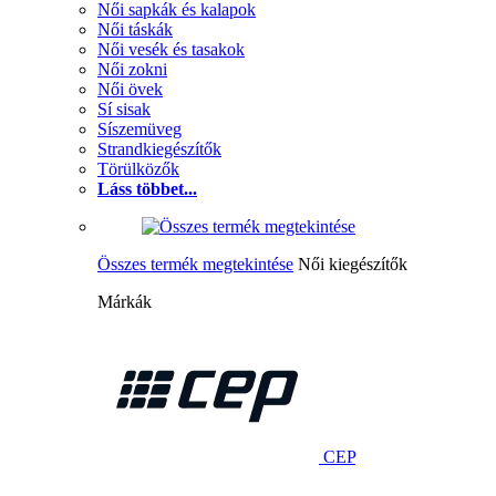
Női sapkák és kalapok
Női táskák
Női vesék és tasakok
Női zokni
Női övek
Sí sisak
Síszemüveg
Strandkiegészítők
Törülközők
Láss többet...
Összes termék megtekintése
Női kiegészítők
Márkák
CEP