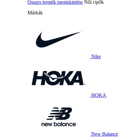
Összes termék megtekintése
Női cipők
Márkák
Nike
HOKA
New Balance