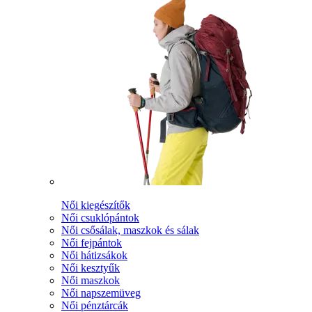
Női kiegészítők
Női csuklópántok
Női csősálak, maszkok és sálak
Női fejpántok
Női hátizsákok
Női kesztyűk
Női maszkok
Női napszemüveg
Női pénztárcák