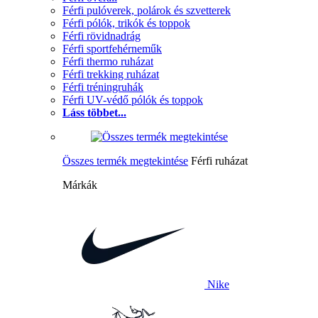
Férfi pulóverek, polárok és szvetterek
Férfi pólók, trikók és toppok
Férfi rövidnadrág
Férfi sportfehérneműk
Férfi thermo ruházat
Férfi trekking ruházat
Férfi tréningruhák
Férfi UV-védő pólók és toppok
Láss többet...
Összes termék megtekintése
Férfi ruházat
Márkák
Nike