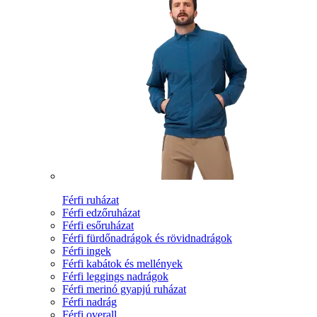
Férfi ruházat
Férfi edzőruházat
Férfi esőruházat
Férfi fürdőnadrágok és rövidnadrágok
Férfi ingek
Férfi kabátok és mellények
Férfi leggings nadrágok
Férfi merinó gyapjú ruházat
Férfi nadrág
Férfi overall