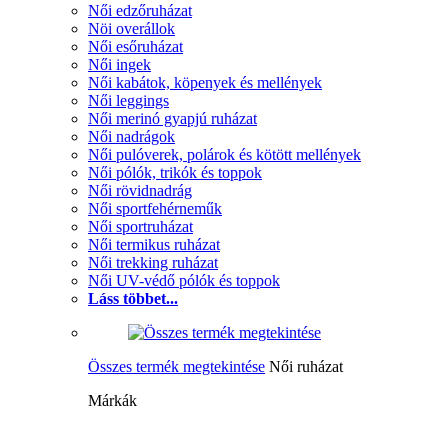
Női edzőruházat
Nöi overállok
Női esőruházat
Női ingek
Női kabátok, köpenyek és mellények
Női leggings
Női merinó gyapjú ruházat
Női nadrágok
Női pulóverek, polárok és kötött mellények
Női pólók, trikók és toppok
Női rövidnadrág
Női sportfehérneműk
Női sportruházat
Női termikus ruházat
Női trekking ruházat
Női UV-védő pólók és toppok
Láss többet...
Összes termék megtekintése
Női ruházat
Márkák