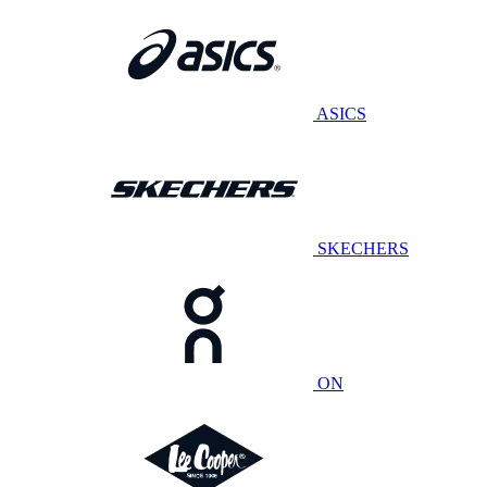
ASICS
SKECHERS
ON