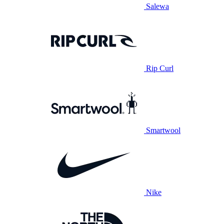
Salewa
Rip Curl
Smartwool
Nike