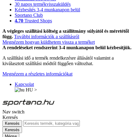
30 napos termékvisszaküldés
Kézbesítés 3-4 munkanapon belül
Sportano Club
4.70
Trusted Shops
A végleges szállítási költség a szállítmány súlyától és méretétől
függ.
További információk a szállításról
Megnézem hogyan küldhetem vissza a terméket
A rendeléseket rendszerint 3-4 munkanapon belül kézbesítjük.
A szállítási idő a termék rendelkezésre állásától valamint a
kiválasztott szállítási módtól függően változhat.
Megnézem a részletes információkat
Kapcsolat
HU
>
Nav switch
Keresés
Keresés
Keresés
Mégse