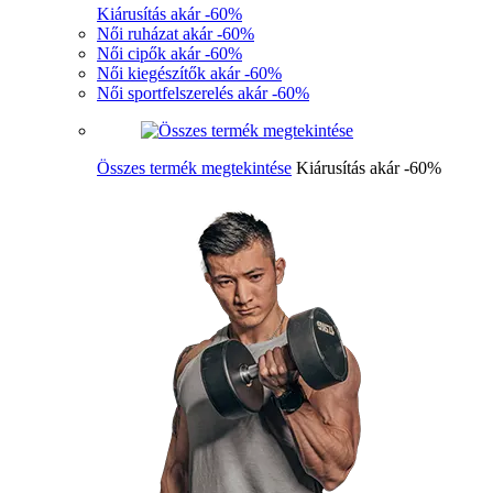
Kiárusítás akár -60%
Női ruházat akár -60%
Női cipők akár -60%
Női kiegészítők akár -60%
Női sportfelszerelés akár -60%
Összes termék megtekintése
Kiárusítás akár -60%