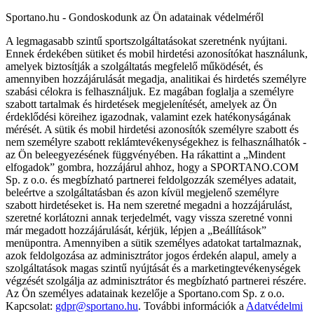
Sportano.hu - Gondoskodunk az Ön adatainak védelméről
A legmagasabb szintű sportszolgáltatásokat szeretnénk nyújtani.
Ennek érdekében sütiket és mobil hirdetési azonosítókat használunk,
amelyek biztosítják a szolgáltatás megfelelő működését, és
amennyiben hozzájárulását megadja, analitikai és hirdetés személyre
szabási célokra is felhasználjuk. Ez magában foglalja a személyre
szabott tartalmak és hirdetések megjelenítését, amelyek az Ön
érdeklődési köreihez igazodnak, valamint ezek hatékonyságának
mérését. A sütik és mobil hirdetési azonosítók személyre szabott és
nem személyre szabott reklámtevékenységekhez is felhasználhatók -
az Ön beleegyezésének függvényében. Ha rákattint a „Mindent
elfogadok” gombra, hozzájárul ahhoz, hogy a SPORTANO.COM
Sp. z o.o. és megbízható partnerei feldolgozzák személyes adatait,
beleértve a szolgáltatásban és azon kívül megjelenő személyre
szabott hirdetéseket is. Ha nem szeretné megadni a hozzájárulást,
szeretné korlátozni annak terjedelmét, vagy vissza szeretné vonni
már megadott hozzájárulását, kérjük, lépjen a „Beállítások”
menüpontra. Amennyiben a sütik személyes adatokat tartalmaznak,
azok feldolgozása az adminisztrátor jogos érdekén alapul, amely a
szolgáltatások magas szintű nyújtását és a marketingtevékenységek
végzését szolgálja az adminisztrátor és megbízható partnerei részére.
Az Ön személyes adatainak kezelője a Sportano.com Sp. z o.o.
Kapcsolat:
gdpr@sportano.hu
. További információk a
Adatvédelmi