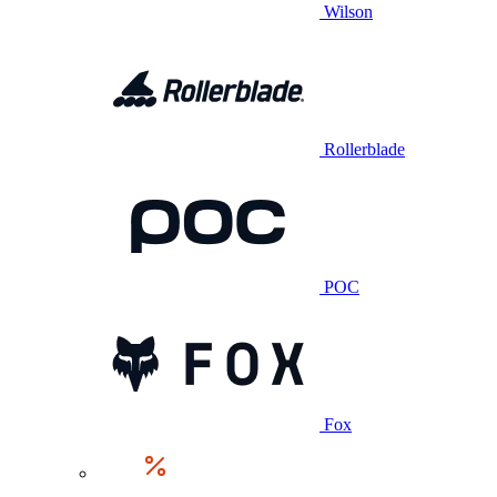
Wilson
Rollerblade
POC
Fox