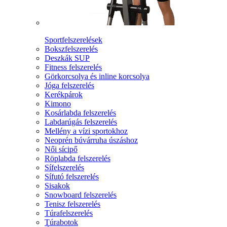
Sportfelszerelések
Bokszfelszerelés
Deszkák SUP
Fitness felszerelés
Görkorcsolya és inline korcsolya
Jóga felszerelés
Kerékpárok
Kimono
Kosárlabda felszerelés
Labdarúgás felszerelés
Mellény a vízi sportokhoz
Neoprén búvárruha úszáshoz
Női sícipő
Röplabda felszerelés
Sífelszerelés
Sífutó felszerelés
Sisakok
Snowboard felszerelés
Tenisz felszerelés
Túrafelszerelés
Túrabotok