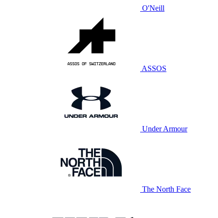
O'Neill
ASSOS
Under Armour
The North Face