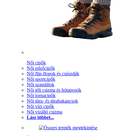
Női cipők
Női edzőcipők
Női flip-flopok és csúszdák
Női sportcipők
Női szandálok
Női téli csizma és hótaposók
Női tornacipők
Női túra- és túrabakancsok
Női vízi cipők
Női vizálló csizma
Láss többet...