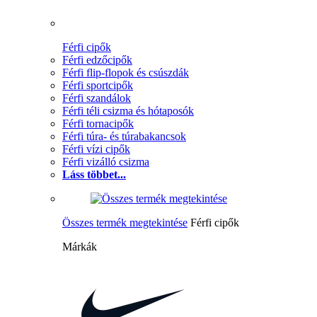
Férfi cipők
Férfi edzőcipők
Férfi flip-flopok és csúszdák
Férfi sportcipők
Férfi szandálok
Férfi téli csizma és hótaposók
Férfi tornacipők
Férfi túra- és túrabakancsok
Férfi vízi cipők
Férfi vizálló csizma
Láss többet...
Összes termék megtekintése
Férfi cipők
Márkák