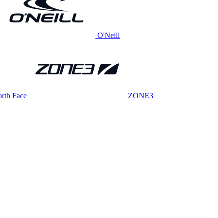
O'Neill
rth Face
ZONE3