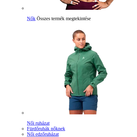
Nők
Összes termék megtekintése
Női ruházat
Fürdőruhák nőknek
Női edzőruházat