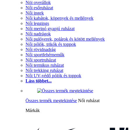
Nöi overállok
Női esőruházat
Női ingek
Női kabátok, köpenyek és mellények
Női leggings
Női merinó gyapjú ruházat
Női nadrágok
Női pulóverek, polárok és kötött mellények
Női pólók, trikók és toppok
Női rövidnadrág
Női sportfehérneműk
Női sportruházat
Női termikus ruházat
Női trekking ruházat
Női UV-védő pólók és toppok
Láss többet...
Összes termék megtekintése
Női ruházat
Márkák