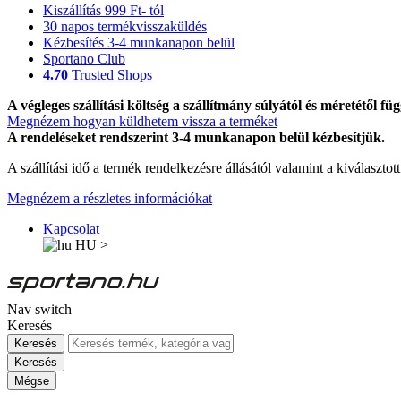
Kiszállítás 999 Ft- tól
30 napos termékvisszaküldés
Kézbesítés 3-4 munkanapon belül
Sportano Club
4.70
Trusted Shops
A végleges szállítási költség a szállítmány súlyától és méretétől füg
Megnézem hogyan küldhetem vissza a terméket
A rendeléseket rendszerint 3-4 munkanapon belül kézbesítjük.
A szállítási idő a termék rendelkezésre állásától valamint a kiválasztot
Megnézem a részletes információkat
Kapcsolat
HU
>
Nav switch
Keresés
Keresés
Keresés
Mégse