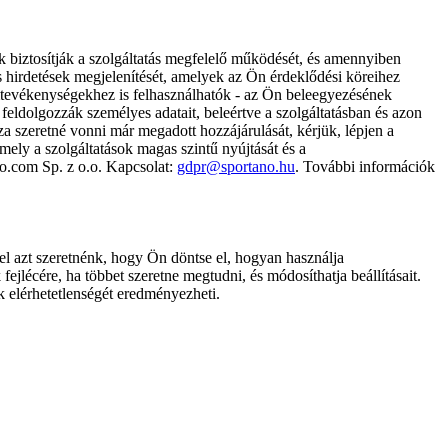
k biztosítják a szolgáltatás megfelelő működését, és amennyiben
és hirdetések megjelenítését, amelyek az Ön érdeklődési köreihez
ámtevékenységekhez is felhasználhatók - az Ön beleegyezésének
dolgozzák személyes adatait, beleértve a szolgáltatásban és azon
za szeretné vonni már megadott hozzájárulását, kérjük, lépjen a
ely a szolgáltatások magas szintű nyújtását és a
no.com Sp. z o.o. Kapcsolat:
gdpr@sportano.hu
. További információk
l azt szeretnénk, hogy Ön döntse el, hogyan használja
ejlécére, ha többet szeretne megtudni, és módosíthatja beállításait.
k elérhetetlenségét eredményezheti.