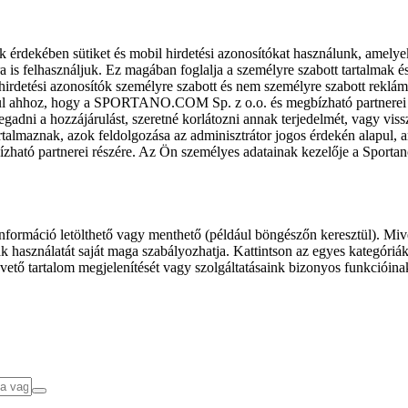
k érdekében sütiket és mobil hirdetési azonosítókat használunk, amelye
ra is felhasználjuk. Ez magában foglalja a személyre szabott tartalmak 
hirdetési azonosítók személyre szabott és nem személyre szabott rekl
l ahhoz, hogy a SPORTANO.COM Sp. z o.o. és megbízható partnerei fel
gadni a hozzájárulást, szeretné korlátozni annak terjedelmét, vagy viss
almaznak, azok feldolgozása az adminisztrátor jogos érdekén alapul, am
ízható partnerei részére. Az Ön személyes adatainak kezelője a Sporta
formáció letölthető vagy menthető (például böngészőn keresztül). Mive
 használatát saját maga szabályozhatja. Kattintson az egyes kategóriák f
vető tartalom megjelenítését vagy szolgáltatásaink bizonyos funkcióina