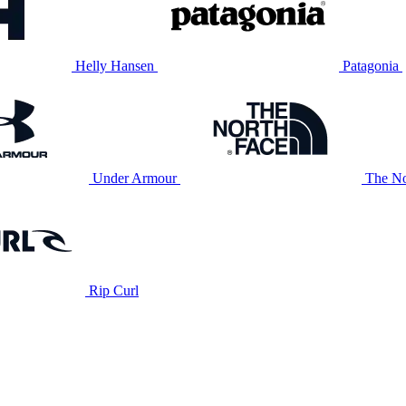
Helly Hansen
Patagonia
Under Armour
The No
Rip Curl