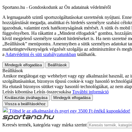
Sportano.hu - Gondoskodunk az Ön adatainak védelméről
A legmagasabb szintű sportszolgáltatásokat szeretnénk nyújtani. Enne
hozzájárulását megadja, analitikai és hirdetés személyre szabási célok
igazodnak, valamint ezek hatékonyságának mérését. A sütik és mobil 
függvényében. Ha rákattint a „Mindent elfogadok” gombra, hozzájáru
kívül megjelenő személyre szabott hirdetéseket is. Ha nem szeretné me
„Beállítások” menüpontra. Amennyiben a sütik személyes adatokat tart
marketingtevékenységek végzését szolgálja az adminisztrátor és megb
a
Adatvédelmi és süti szabályzatunkban
találhatók.
Mindegyik elfogadása
Beállítások
Beállítások
Amikor meglátogat egy webhelyet vagy egy alkalmazást használ, az in
szolgáltatásainkat, bizonyos típusú cookie-k vagy hasonló technológiák
Ha elutasít bizonyos sütiket vagy hasonló technológiákat, az nem alap
Leírás kibontása
Leírás összecsukása
További információ
Kiválasztás jóváhagyása
Mindegyik elfogadása
Vissza a beállításokhoz
Töltsd le az alkalmazást és nyerj egy 3500 Ft értékű kuponkódot!
Keresés termék, kategória vagy márka szerint