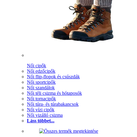
Női cipők
Női edzőcipők
Női flip-flopok és csúszdák
Női sportcipők
Női szandálok
Női téli csizma és hótaposók
Női tornacipők
Női túra- és túrabakancsok
Női vízi cipők
Női vizálló csizma
Láss többet...