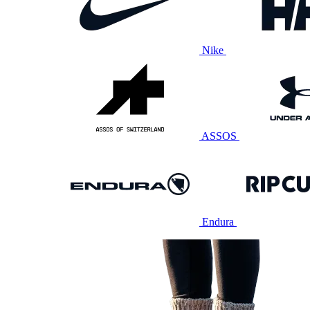
Nike
ASSOS
Endura