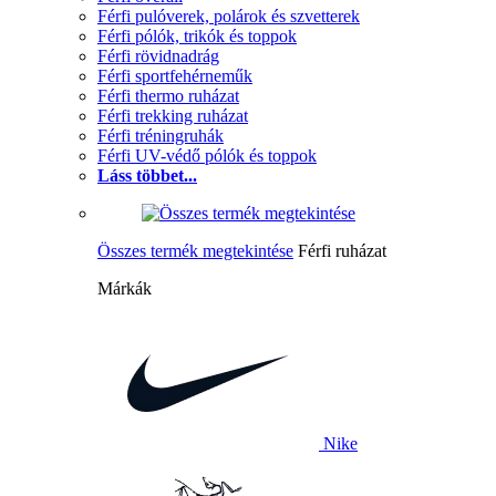
Férfi pulóverek, polárok és szvetterek
Férfi pólók, trikók és toppok
Férfi rövidnadrág
Férfi sportfehérneműk
Férfi thermo ruházat
Férfi trekking ruházat
Férfi tréningruhák
Férfi UV-védő pólók és toppok
Láss többet...
Összes termék megtekintése
Férfi ruházat
Márkák
Nike