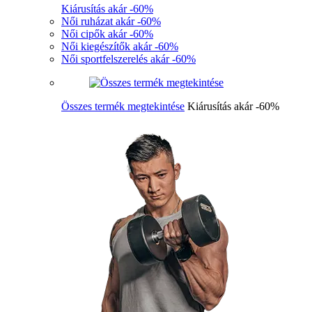
Kiárusítás akár -60%
Női ruházat akár -60%
Női cipők akár -60%
Női kiegészítők akár -60%
Női sportfelszerelés akár -60%
Összes termék megtekintése
Kiárusítás akár -60%