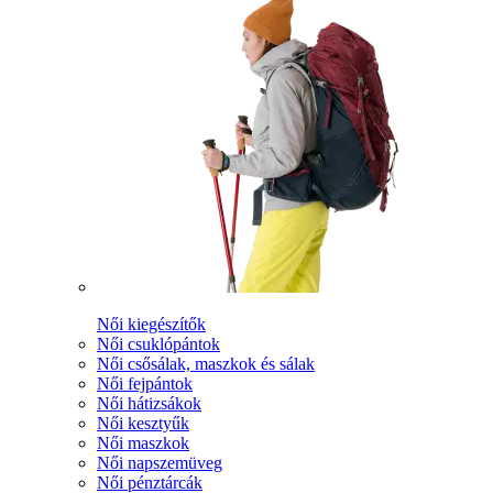
Női kiegészítők
Női csuklópántok
Női csősálak, maszkok és sálak
Női fejpántok
Női hátizsákok
Női kesztyűk
Női maszkok
Női napszemüveg
Női pénztárcák