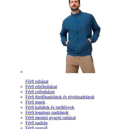
Férfi ruházat
Férfi edzőruházat
Férfi esőruházat
Férfi fürdőnadrágok és rövidnadrágok
Férfi ingek
Férfi kabátok és mellények
Férfi leggings nadrágok
Férfi merinó gyapjú ruházat
Férfi nadrág
Férfi overall