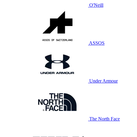
O'Neill
ASSOS
Under Armour
The North Face