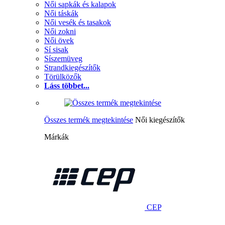
Női sapkák és kalapok
Női táskák
Női vesék és tasakok
Női zokni
Női övek
Sí sisak
Síszemüveg
Strandkiegészítők
Törülközők
Láss többet...
Összes termék megtekintése
Női kiegészítők
Márkák
CEP