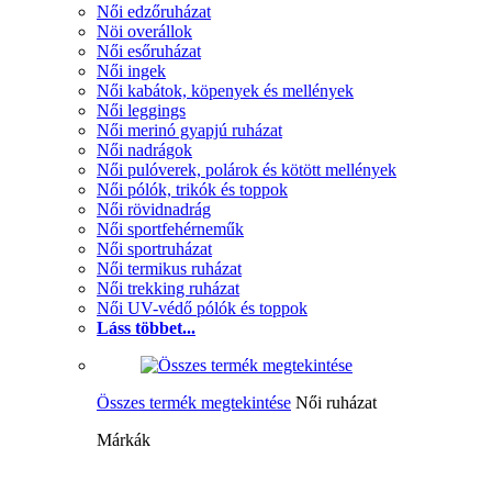
Női edzőruházat
Nöi overállok
Női esőruházat
Női ingek
Női kabátok, köpenyek és mellények
Női leggings
Női merinó gyapjú ruházat
Női nadrágok
Női pulóverek, polárok és kötött mellények
Női pólók, trikók és toppok
Női rövidnadrág
Női sportfehérneműk
Női sportruházat
Női termikus ruházat
Női trekking ruházat
Női UV-védő pólók és toppok
Láss többet...
Összes termék megtekintése
Női ruházat
Márkák