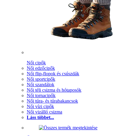
Női cipők
Női edzőcipők
Női flip-flopok és csúszdák
Női sportcipők
Női szandálok
Női téli csizma és hótaposók
Női tornacipők
Női túra- és túrabakancsok
Női vízi cipők
Női vizálló csizma
Láss többet...