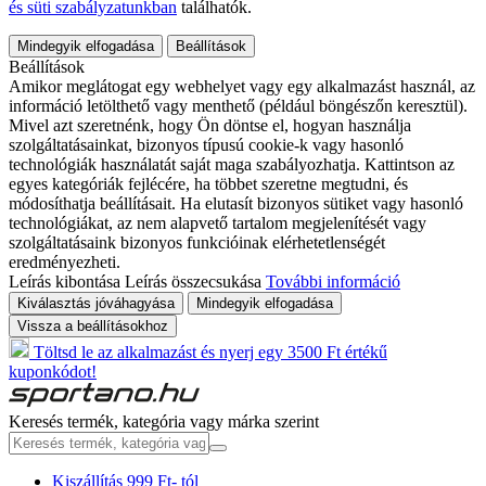
és süti szabályzatunkban
találhatók.
Mindegyik elfogadása
Beállítások
Beállítások
Amikor meglátogat egy webhelyet vagy egy alkalmazást használ, az
információ letölthető vagy menthető (például böngészőn keresztül).
Mivel azt szeretnénk, hogy Ön döntse el, hogyan használja
szolgáltatásainkat, bizonyos típusú cookie-k vagy hasonló
technológiák használatát saját maga szabályozhatja. Kattintson az
egyes kategóriák fejlécére, ha többet szeretne megtudni, és
módosíthatja beállításait. Ha elutasít bizonyos sütiket vagy hasonló
technológiákat, az nem alapvető tartalom megjelenítését vagy
szolgáltatásaink bizonyos funkcióinak elérhetetlenségét
eredményezheti.
Leírás kibontása
Leírás összecsukása
További információ
Kiválasztás jóváhagyása
Mindegyik elfogadása
Vissza a beállításokhoz
Töltsd le az alkalmazást és nyerj egy 3500 Ft értékű
kuponkódot!
Keresés termék, kategória vagy márka szerint
Kiszállítás 999 Ft- tól