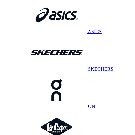
ASICS
SKECHERS
ON