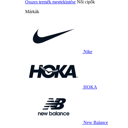
Összes termék megtekintése
Női cipők
Márkák
Nike
HOKA
New Balance