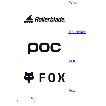
Wilson
Rollerblade
POC
Fox