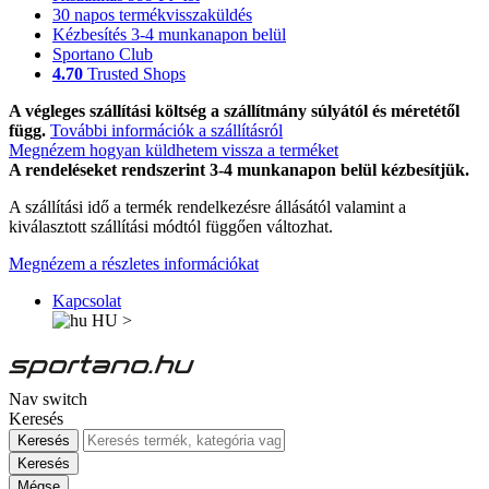
30 napos termékvisszaküldés
Kézbesítés 3-4 munkanapon belül
Sportano Club
4.70
Trusted Shops
A végleges szállítási költség a szállítmány súlyától és méretétől
függ.
További információk a szállításról
Megnézem hogyan küldhetem vissza a terméket
A rendeléseket rendszerint 3-4 munkanapon belül kézbesítjük.
A szállítási idő a termék rendelkezésre állásától valamint a
kiválasztott szállítási módtól függően változhat.
Megnézem a részletes információkat
Kapcsolat
HU
>
Nav switch
Keresés
Keresés
Keresés
Mégse