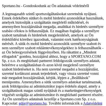
Sportano.hu - Gondoskodunk az Ön adatainak védelméről
A legmagasabb szintű sportszolgáltatásokat szeretnénk nyújtani.
Ennek érdekében sütiket és mobil hirdetési azonosítókat használunk,
amelyek biztosítják a szolgáltatás megfelelő működését, és
amennyiben hozzájárulását megadja, analitikai és hirdetés személyre
szabási célokra is felhasználjuk. Ez magában foglalja a személyre
szabott tartalmak és hirdetések megjelenítését, amelyek az Ön
érdeklődési köreihez igazodnak, valamint ezek hatékonyságának
mérését. A sütik és mobil hirdetési azonosítók személyre szabott és
nem személyre szabott reklámtevékenységekhez is felhasználhatók -
az Ön beleegyezésének függvényében. Ha rákattint a „Mindent
elfogadok” gombra, hozzájárul ahhoz, hogy a SPORTANO.COM
Sp. z o.o. és megbízható partnerei feldolgozzák személyes adatait,
beleértve a szolgáltatásban és azon kívül megjelenő személyre
szabott hirdetéseket is. Ha nem szeretné megadni a hozzájárulást,
szeretné korlátozni annak terjedelmét, vagy vissza szeretné vonni
már megadott hozzájárulását, kérjük, lépjen a „Beállítások”
menüpontra. Amennyiben a sütik személyes adatokat tartalmaznak,
azok feldolgozása az adminisztrátor jogos érdekén alapul, amely a
szolgáltatások magas szintű nyújtását és a marketingtevékenységek
végzését szolgálja az adminisztrátor és megbízható partnerei részére.
Az Ön személyes adatainak kezelője a Sportano.com Sp. z o.o.
Kapcsolat:
gdpr@sportano.hu
. További információk a
Adatvédelmi