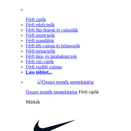
Férfi cipők
Férfi edzőcipők
Férfi flip-flopok és csúszdák
Férfi sportcipők
Férfi szandálok
Férfi téli csizma és hótaposók
Férfi tornacipők
Férfi túra- és túrabakancsok
Férfi vízi cipők
Férfi vizálló csizma
Láss többet...
Összes termék megtekintése
Férfi cipők
Márkák