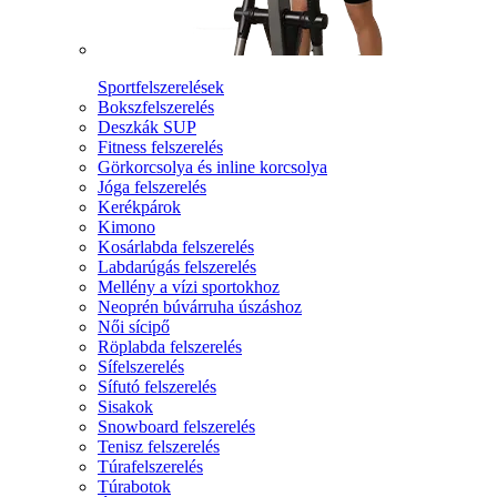
Sportfelszerelések
Bokszfelszerelés
Deszkák SUP
Fitness felszerelés
Görkorcsolya és inline korcsolya
Jóga felszerelés
Kerékpárok
Kimono
Kosárlabda felszerelés
Labdarúgás felszerelés
Mellény a vízi sportokhoz
Neoprén búvárruha úszáshoz
Női sícipő
Röplabda felszerelés
Sífelszerelés
Sífutó felszerelés
Sisakok
Snowboard felszerelés
Tenisz felszerelés
Túrafelszerelés
Túrabotok