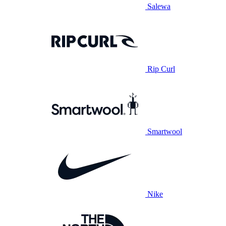
Salewa
Rip Curl
Smartwool
Nike