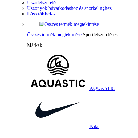
Úszófelszerelés
Uszonyok búvárkodáshoz és snorkelinghez
Láss többet...
Összes termék megtekintése
Sportfelszerelések
Márkák
AQUASTIC
Nike