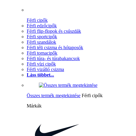
Férfi cipők
Férfi edzőcipők
Férfi flip-flopok és csúszdák
Férfi sportcipők
Férfi szandálok
Férfi téli csizma és hótaposók
Férfi tornacipők
Férfi túra- és túrabakancsok
Férfi vízi cipők
Férfi vizálló csizma
Láss többet...
Összes termék megtekintése
Férfi cipők
Márkák