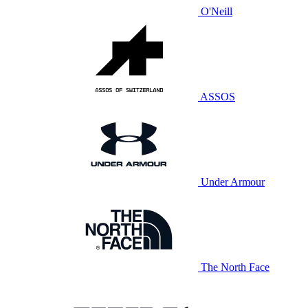
O'Neill
ASSOS
Under Armour
The North Face