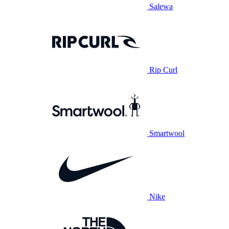
Salewa
Rip Curl
Smartwool
Nike