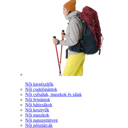
Női kiegészítők
Női csuklópántok
Női csősálak, maszkok és sálak
Női fejpántok
Női hátizsákok
Női kesztyűk
Női maszkok
Női napszemüveg
Női pénztárcák