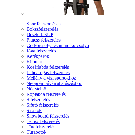
Sportfelszerelések
Bokszfelszerelés
Deszkák SUP
Fitness felszerelés
Görkorcsolya és inline korcsolya
Jóga felszerelés
Kerékpárok
Kimono
Kosárlabda felszerelés
Labdarúgás felszerelés
Mellény a vízi sportokhoz
Neoprén búvárruha úszáshoz
Női sícipő
Röplabda felszerelés
Sífelszerelés
Sífutó felszerelés
Sisakok
Snowboard felszerelés
Tenisz felszerelés
Túrafelszerelés
Túrabotok