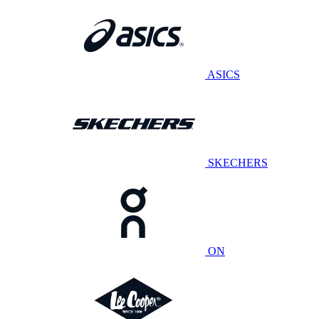
ASICS
SKECHERS
ON