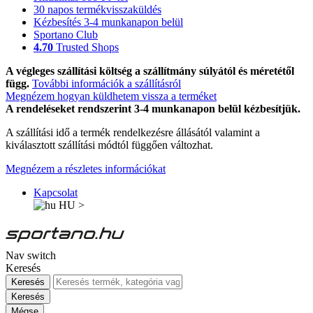
30 napos termékvisszaküldés
Kézbesítés 3-4 munkanapon belül
Sportano Club
4.70
Trusted Shops
A végleges szállítási költség a szállítmány súlyától és méretétől
függ.
További információk a szállításról
Megnézem hogyan küldhetem vissza a terméket
A rendeléseket rendszerint 3-4 munkanapon belül kézbesítjük.
A szállítási idő a termék rendelkezésre állásától valamint a
kiválasztott szállítási módtól függően változhat.
Megnézem a részletes információkat
Kapcsolat
HU
>
Nav switch
Keresés
Keresés
Keresés
Mégse