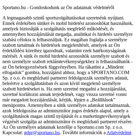
Sportano.hu - Gondoskodunk az Ön adatainak védelméről
A legmagasabb szintű sportszolgáltatásokat szeretnénk nyújtani.
Ennek érdekében sütiket és mobil hirdetési azonosítókat használunk,
amelyek biztosítják a szolgáltatás megfelelő működését, és
amennyiben hozzájárulását megadja, analitikai és hirdetés személyre
szabási célokra is felhasználjuk. Ez magában foglalja a személyre
szabott tartalmak és hirdetések megjelenítését, amelyek az Ön
érdeklődési köreihez igazodnak, valamint ezek hatékonyságának
mérését. A sütik és mobil hirdetési azonosítók személyre szabott és
nem személyre szabott reklámtevékenységekhez is felhasználhatók -
az Ön beleegyezésének függvényében. Ha rákattint a „Mindent
elfogadok” gombra, hozzájárul ahhoz, hogy a SPORTANO.COM
Sp. z o.o. és megbízható partnerei feldolgozzák személyes adatait,
beleértve a szolgáltatásban és azon kívül megjelenő személyre
szabott hirdetéseket is. Ha nem szeretné megadni a hozzájárulást,
szeretné korlátozni annak terjedelmét, vagy vissza szeretné vonni
már megadott hozzájárulását, kérjük, lépjen a „Beállítások”
menüpontra. Amennyiben a sütik személyes adatokat tartalmaznak,
azok feldolgozása az adminisztrátor jogos érdekén alapul, amely a
szolgáltatások magas szintű nyújtását és a marketingtevékenységek
végzését szolgálja az adminisztrátor és megbízható partnerei részére.
Az Ön személyes adatainak kezelője a Sportano.com Sp. z o.o.
Kapcsolat:
gdpr@sportano.hu
. További információk a
Adatvédelmi