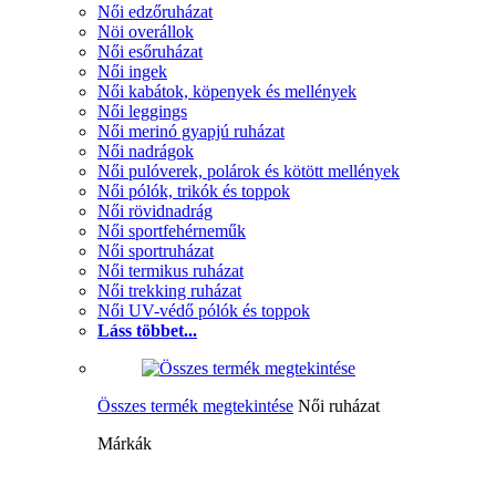
Női edzőruházat
Nöi overállok
Női esőruházat
Női ingek
Női kabátok, köpenyek és mellények
Női leggings
Női merinó gyapjú ruházat
Női nadrágok
Női pulóverek, polárok és kötött mellények
Női pólók, trikók és toppok
Női rövidnadrág
Női sportfehérneműk
Női sportruházat
Női termikus ruházat
Női trekking ruházat
Női UV-védő pólók és toppok
Láss többet...
Összes termék megtekintése
Női ruházat
Márkák