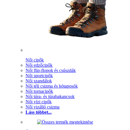
Női cipők
Női edzőcipők
Női flip-flopok és csúszdák
Női sportcipők
Női szandálok
Női téli csizma és hótaposók
Női tornacipők
Női túra- és túrabakancsok
Női vízi cipők
Női vizálló csizma
Láss többet...