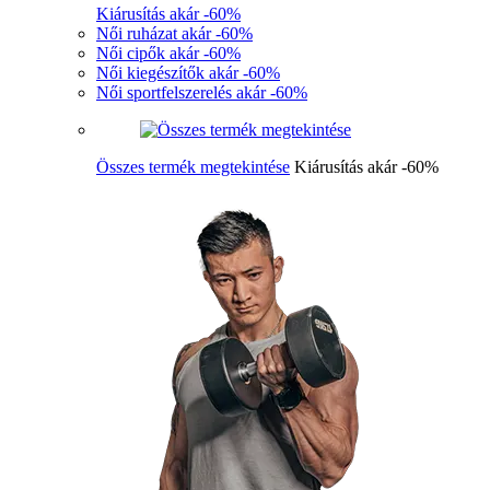
Kiárusítás akár -60%
Női ruházat akár -60%
Női cipők akár -60%
Női kiegészítők akár -60%
Női sportfelszerelés akár -60%
Összes termék megtekintése
Kiárusítás akár -60%