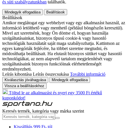
és süti szabályzatunkban
találhatók.
Mindegyik elfogadása
Beállítások
Beállítások
Amikor meglátogat egy webhelyet vagy egy alkalmazást használ, az
információ letölthető vagy menthető (például böngészőn keresztül).
Mivel azt szeretnénk, hogy Ön döntse el, hogyan használja
szolgáltatásainkat, bizonyos típusú cookie-k vagy hasonló
technológiák használatát saját maga szabályozhatja. Kattintson az
egyes kategóriák fejlécére, ha többet szeretne megtudni, és
módosíthatja beállításait. Ha elutasít bizonyos sütiket vagy hasonló
technológiákat, az nem alapvető tartalom megjelenítését vagy
szolgáltatásaink bizonyos funkcióinak elérhetetlenségét
eredményezheti.
Leírás kibontása
Leírás összecsukása
További információ
Kiválasztás jóváhagyása
Mindegyik elfogadása
Vissza a beállításokhoz
Töltsd le az alkalmazást és nyerj egy 3500 Ft értékű
kuponkódot!
Keresés termék, kategória vagy márka szerint
Kiszállítás 999 Ft- tól