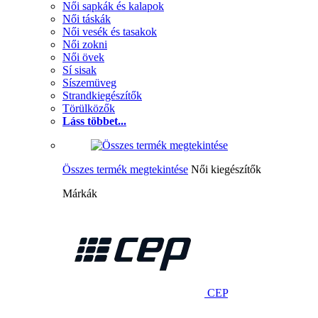
Női sapkák és kalapok
Női táskák
Női vesék és tasakok
Női zokni
Női övek
Sí sisak
Síszemüveg
Strandkiegészítők
Törülközők
Láss többet...
Összes termék megtekintése
Női kiegészítők
Márkák
CEP