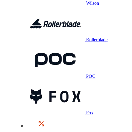
Wilson
Rollerblade
POC
Fox