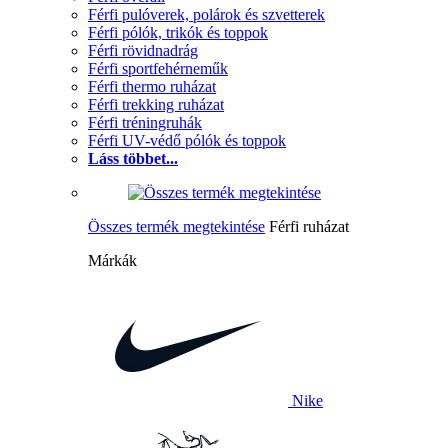
Férfi pulóverek, polárok és szvetterek
Férfi pólók, trikók és toppok
Férfi rövidnadrág
Férfi sportfehérneműk
Férfi thermo ruházat
Férfi trekking ruházat
Férfi tréningruhák
Férfi UV-védő pólók és toppok
Láss többet...
Összes termék megtekintése
Férfi ruházat
Márkák
Nike