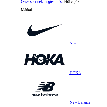
Összes termék megtekintése
Női cipők
Márkák
Nike
HOKA
New Balance