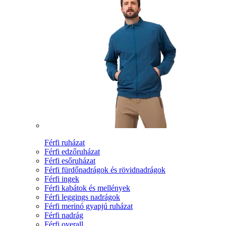
Férfi ruházat
Férfi edzőruházat
Férfi esőruházat
Férfi fürdőnadrágok és rövidnadrágok
Férfi ingek
Férfi kabátok és mellények
Férfi leggings nadrágok
Férfi merinó gyapjú ruházat
Férfi nadrág
Férfi overall