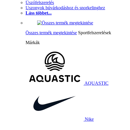
Úszófelszerelés
Uszonyok búvárkodáshoz és snorkelinghez
Láss többet...
Összes termék megtekintése
Sportfelszerelések
Márkák
AQUASTIC
Nike