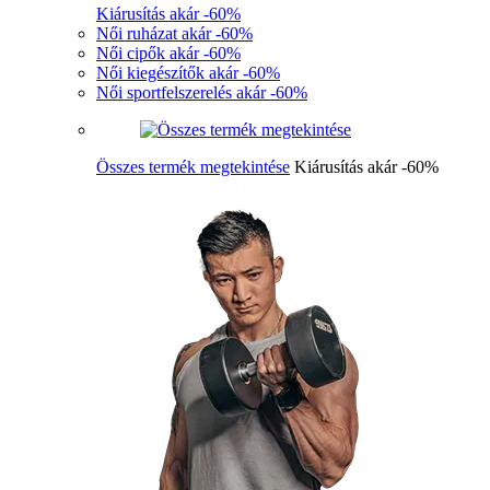
Kiárusítás akár -60%
Női ruházat akár -60%
Női cipők akár -60%
Női kiegészítők akár -60%
Női sportfelszerelés akár -60%
Összes termék megtekintése
Kiárusítás akár -60%