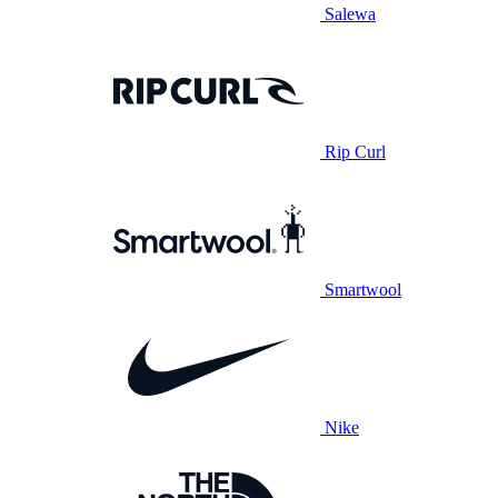
Salewa
Rip Curl
Smartwool
Nike