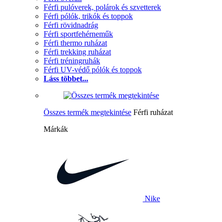
Férfi pulóverek, polárok és szvetterek
Férfi pólók, trikók és toppok
Férfi rövidnadrág
Férfi sportfehérneműk
Férfi thermo ruházat
Férfi trekking ruházat
Férfi tréningruhák
Férfi UV-védő pólók és toppok
Láss többet...
Összes termék megtekintése
Férfi ruházat
Márkák
Nike