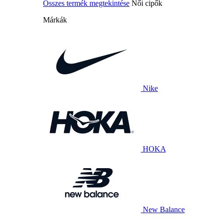
Összes termék megtekintése
Női cipők
Márkák
Nike
HOKA
New Balance