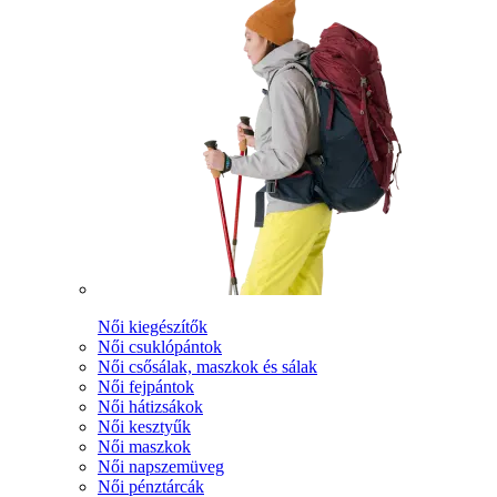
Női kiegészítők
Női csuklópántok
Női csősálak, maszkok és sálak
Női fejpántok
Női hátizsákok
Női kesztyűk
Női maszkok
Női napszemüveg
Női pénztárcák