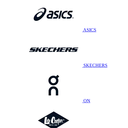
ASICS
SKECHERS
ON