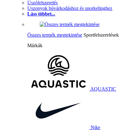
Úszófelszerelés
Uszonyok búvárkodáshoz és snorkelinghez
Láss többet...
Összes termék megtekintése
Sportfelszerelések
Márkák
AQUASTIC
Nike