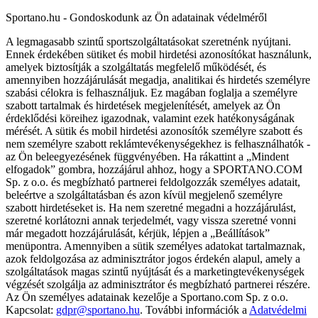
Sportano.hu - Gondoskodunk az Ön adatainak védelméről
A legmagasabb szintű sportszolgáltatásokat szeretnénk nyújtani.
Ennek érdekében sütiket és mobil hirdetési azonosítókat használunk,
amelyek biztosítják a szolgáltatás megfelelő működését, és
amennyiben hozzájárulását megadja, analitikai és hirdetés személyre
szabási célokra is felhasználjuk. Ez magában foglalja a személyre
szabott tartalmak és hirdetések megjelenítését, amelyek az Ön
érdeklődési köreihez igazodnak, valamint ezek hatékonyságának
mérését. A sütik és mobil hirdetési azonosítók személyre szabott és
nem személyre szabott reklámtevékenységekhez is felhasználhatók -
az Ön beleegyezésének függvényében. Ha rákattint a „Mindent
elfogadok” gombra, hozzájárul ahhoz, hogy a SPORTANO.COM
Sp. z o.o. és megbízható partnerei feldolgozzák személyes adatait,
beleértve a szolgáltatásban és azon kívül megjelenő személyre
szabott hirdetéseket is. Ha nem szeretné megadni a hozzájárulást,
szeretné korlátozni annak terjedelmét, vagy vissza szeretné vonni
már megadott hozzájárulását, kérjük, lépjen a „Beállítások”
menüpontra. Amennyiben a sütik személyes adatokat tartalmaznak,
azok feldolgozása az adminisztrátor jogos érdekén alapul, amely a
szolgáltatások magas szintű nyújtását és a marketingtevékenységek
végzését szolgálja az adminisztrátor és megbízható partnerei részére.
Az Ön személyes adatainak kezelője a Sportano.com Sp. z o.o.
Kapcsolat:
gdpr@sportano.hu
. További információk a
Adatvédelmi