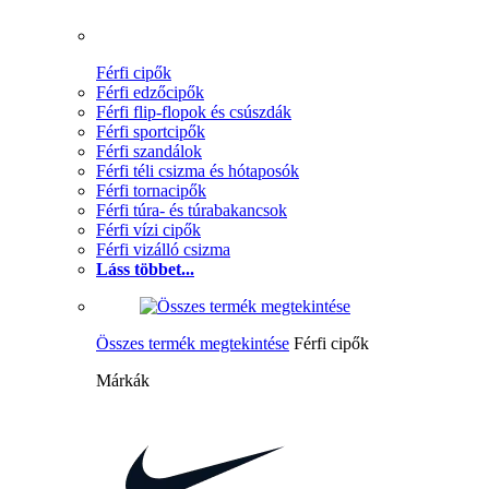
Férfi cipők
Férfi edzőcipők
Férfi flip-flopok és csúszdák
Férfi sportcipők
Férfi szandálok
Férfi téli csizma és hótaposók
Férfi tornacipők
Férfi túra- és túrabakancsok
Férfi vízi cipők
Férfi vizálló csizma
Láss többet...
Összes termék megtekintése
Férfi cipők
Márkák