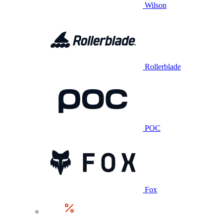
Wilson
Rollerblade
POC
Fox