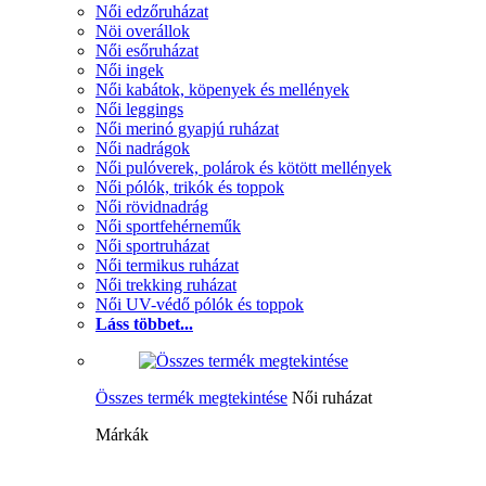
Női edzőruházat
Nöi overállok
Női esőruházat
Női ingek
Női kabátok, köpenyek és mellények
Női leggings
Női merinó gyapjú ruházat
Női nadrágok
Női pulóverek, polárok és kötött mellények
Női pólók, trikók és toppok
Női rövidnadrág
Női sportfehérneműk
Női sportruházat
Női termikus ruházat
Női trekking ruházat
Női UV-védő pólók és toppok
Láss többet...
Összes termék megtekintése
Női ruházat
Márkák