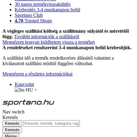
30 napos termékvisszaküldés
Kézbesítés 3-4 munkanapon belül
Sportano Club
4.70
Trusted Shops
A végleges szállítási költség a szállítmány súlyától és méretétől
függ.
További információk a szállításról
Megnézem hogyan küldhetem vissza a terméket
A rendeléseket rendszerint 3-4 munkanapon belül kézbesítjük.
A szállítási idő a termék rendelkezésre állásától valamint a
kiválasztott szállítási módtól függően változhat.
Megnézem a részletes információkat
Kapcsolat
HU
>
Nav switch
Keresés
Keresés
Keresés
Mégse