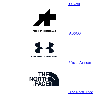
O'Neill
ASSOS
Under Armour
The North Face