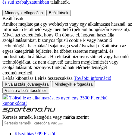
és süti szabályzatunkban
találhatók.
Mindegyik elfogadása
Beállítások
Beállítások
Amikor meglátogat egy webhelyet vagy egy alkalmazást használ, az
információ letölthető vagy menthető (például böngészőn keresztül).
Mivel azt szeretnénk, hogy Ön döntse el, hogyan használja
szolgáltatásainkat, bizonyos típusú cookie-k vagy hasonló
technológiák használatát saját maga szabályozhatja. Kattintson az
egyes kategóriák fejlécére, ha többet szeretne megtudni, és
módosíthatja beállításait. Ha elutasít bizonyos sütiket vagy hasonló
technológiákat, az nem alapvető tartalom megjelenítését vagy
szolgáltatásaink bizonyos funkcióinak elérhetetlenségét
eredményezheti.
Leírás kibontása
Leírás összecsukása
További információ
Kiválasztás jóváhagyása
Mindegyik elfogadása
Vissza a beállításokhoz
Töltsd le az alkalmazást és nyerj egy 3500 Ft értékű
kuponkódot!
Keresés termék, kategória vagy márka szerint
Kiszállítás 999 Ft- tól