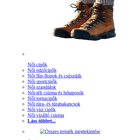
Női cipők
Női edzőcipők
Női flip-flopok és csúszdák
Női sportcipők
Női szandálok
Női téli csizma és hótaposók
Női tornacipők
Női túra- és túrabakancsok
Női vízi cipők
Női vizálló csizma
Láss többet...