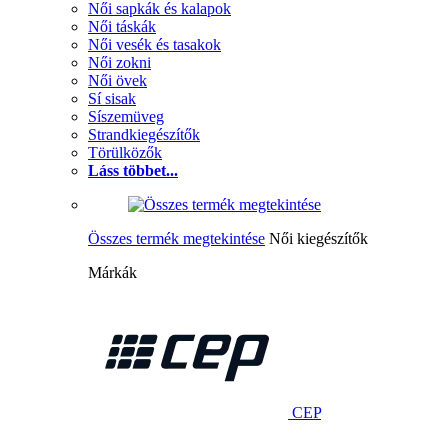
Női sapkák és kalapok
Női táskák
Női vesék és tasakok
Női zokni
Női övek
Sí sisak
Síszemüveg
Strandkiegészítők
Törülközők
Láss többet...
Összes termék megtekintése
Női kiegészítők
Márkák
CEP