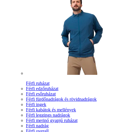
Férfi ruházat
Férfi edzőruházat
Férfi esőruházat
Férfi fürdőnadrágok és rövidnadrágok
Férfi ingek
Férfi kabátok és mellények
Férfi leggings nadrágok
Férfi merinó gyapjú ruházat
Férfi nadrág
Férfi overall