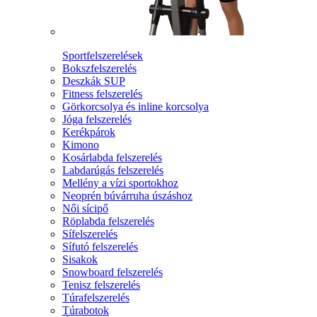
Sportfelszerelések
Bokszfelszerelés
Deszkák SUP
Fitness felszerelés
Görkorcsolya és inline korcsolya
Jóga felszerelés
Kerékpárok
Kimono
Kosárlabda felszerelés
Labdarúgás felszerelés
Mellény a vízi sportokhoz
Neoprén búvárruha úszáshoz
Női sícipő
Röplabda felszerelés
Sífelszerelés
Sífutó felszerelés
Sisakok
Snowboard felszerelés
Tenisz felszerelés
Túrafelszerelés
Túrabotok