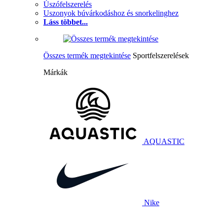
Úszófelszerelés
Uszonyok búvárkodáshoz és snorkelinghez
Láss többet...
Összes termék megtekintése
Sportfelszerelések
Márkák
AQUASTIC
Nike