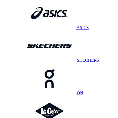
ASICS
SKECHERS
ON