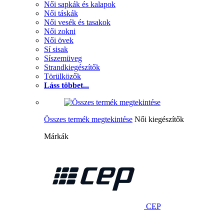
Női sapkák és kalapok
Női táskák
Női vesék és tasakok
Női zokni
Női övek
Sí sisak
Síszemüveg
Strandkiegészítők
Törülközők
Láss többet...
Összes termék megtekintése
Női kiegészítők
Márkák
CEP