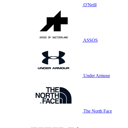
O'Neill
ASSOS
Under Armour
The North Face