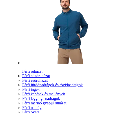
Férfi ruházat
Férfi edzőruházat
Férfi esőruházat
Férfi fürdőnadrágok és rövidnadrágok
Férfi ingek
Férfi kabátok és mellények
Férfi leggings nadrágok
Férfi merinó gyapjú ruházat
Férfi nadrág
Férfi overall