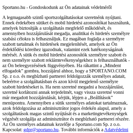
Sportano.hu - Gondoskodunk az Ön adatainak védelméről
A legmagasabb szintű sportszolgáltatásokat szeretnénk nyújtani.
Ennek érdekében sütiket és mobil hirdetési azonosítókat használunk,
amelyek biztosítják a szolgáltatás megfelelő működését, és
amennyiben hozzájárulását megadja, analitikai és hirdetés személyre
szabási célokra is felhasználjuk. Ez magában foglalja a személyre
szabott tartalmak és hirdetések megjelenítését, amelyek az Ön
érdeklődési köreihez igazodnak, valamint ezek hatékonyságának
mérését. A sütik és mobil hirdetési azonosítók személyre szabott és
nem személyre szabott reklámtevékenységekhez is felhasználhatók -
az Ön beleegyezésének függvényében. Ha rákattint a „Mindent
elfogadok” gombra, hozzájárul ahhoz, hogy a SPORTANO.COM
Sp. z o.o. és megbízható partnerei feldolgozzák személyes adatait,
beleértve a szolgáltatásban és azon kívül megjelenő személyre
szabott hirdetéseket is. Ha nem szeretné megadni a hozzájárulást,
szeretné korlátozni annak terjedelmét, vagy vissza szeretné vonni
már megadott hozzájárulását, kérjük, lépjen a „Beállítások”
menüpontra. Amennyiben a sütik személyes adatokat tartalmaznak,
azok feldolgozása az adminisztrátor jogos érdekén alapul, amely a
szolgáltatások magas szintű nyújtását és a marketingtevékenységek
végzését szolgálja az adminisztrátor és megbízható partnerei részére.
Az Ön személyes adatainak kezelője a Sportano.com Sp. z o.o.
Kapcsolat:
gdpr@sportano.hu
. További információk a
Adatvédelmi