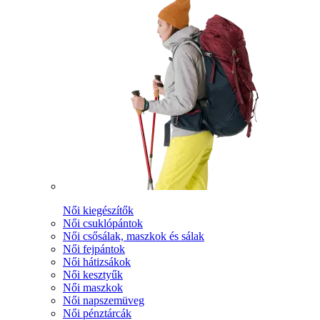
Női kiegészítők
Női csuklópántok
Női csősálak, maszkok és sálak
Női fejpántok
Női hátizsákok
Női kesztyűk
Női maszkok
Női napszemüveg
Női pénztárcák