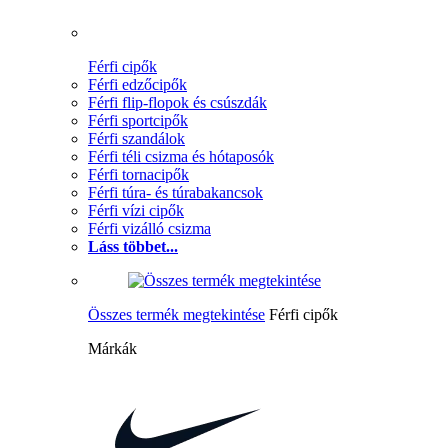
Férfi cipők
Férfi edzőcipők
Férfi flip-flopok és csúszdák
Férfi sportcipők
Férfi szandálok
Férfi téli csizma és hótaposók
Férfi tornacipők
Férfi túra- és túrabakancsok
Férfi vízi cipők
Férfi vizálló csizma
Láss többet...
Összes termék megtekintése
Férfi cipők
Márkák