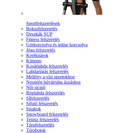
Sportfelszerelések
Bokszfelszerelés
Deszkák SUP
Fitness felszerelés
Görkorcsolya és inline korcsolya
Jóga felszerelés
Kerékpárok
Kimono
Kosárlabda felszerelés
Labdarúgás felszerelés
Mellény a vízi sportokhoz
Neoprén búvárruha úszáshoz
Női sícipő
Röplabda felszerelés
Sífelszerelés
Sífutó felszerelés
Sisakok
Snowboard felszerelés
Tenisz felszerelés
Túrafelszerelés
Túrabotok