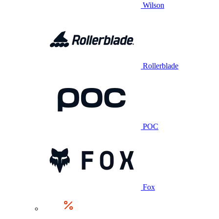
Wilson
Rollerblade
POC
Fox