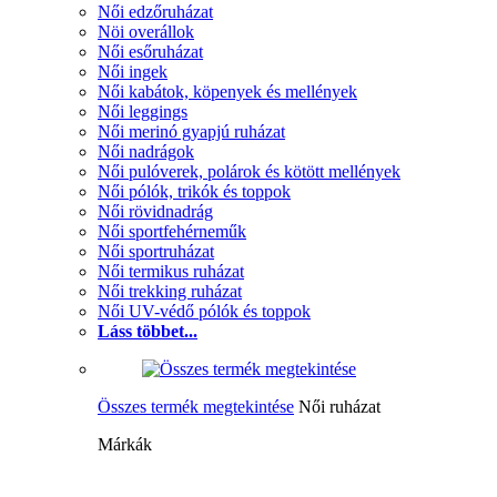
Női edzőruházat
Nöi overállok
Női esőruházat
Női ingek
Női kabátok, köpenyek és mellények
Női leggings
Női merinó gyapjú ruházat
Női nadrágok
Női pulóverek, polárok és kötött mellények
Női pólók, trikók és toppok
Női rövidnadrág
Női sportfehérneműk
Női sportruházat
Női termikus ruházat
Női trekking ruházat
Női UV-védő pólók és toppok
Láss többet...
Összes termék megtekintése
Női ruházat
Márkák