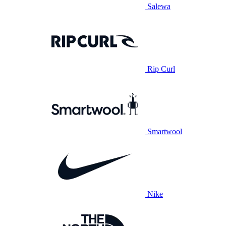
Salewa
Rip Curl
Smartwool
Nike