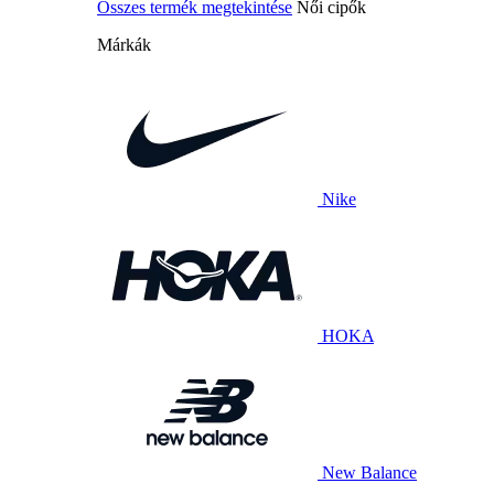
Összes termék megtekintése
Női cipők
Márkák
Nike
HOKA
New Balance