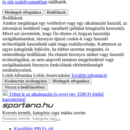
és süti szabályzatunkban
találhatók.
Mindegyik elfogadása
Beállítások
Beállítások
Amikor meglátogat egy webhelyet vagy egy alkalmazást használ, az
információ letölthető vagy menthető (például böngészőn keresztül).
Mivel azt szeretnénk, hogy Ön döntse el, hogyan használja
szolgáltatásainkat, bizonyos típusú cookie-k vagy hasonló
technológiák használatát saját maga szabályozhatja. Kattintson az
egyes kategóriák fejlécére, ha többet szeretne megtudni, és
módosíthatja beállításait. Ha elutasít bizonyos sütiket vagy hasonló
technológiákat, az nem alapvető tartalom megjelenítését vagy
szolgáltatásaink bizonyos funkcióinak elérhetetlenségét
eredményezheti.
Leírás kibontása
Leírás összecsukása
További információ
Kiválasztás jóváhagyása
Mindegyik elfogadása
Vissza a beállításokhoz
Töltsd le az alkalmazást és nyerj egy 3500 Ft értékű
kuponkódot!
Keresés termék, kategória vagy márka szerint
Kiszállítás 999 Ft- tól