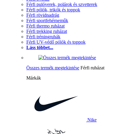
Férfi pulóverek, polárok és szvetterek
Férfi pólók, trikók és toppok
Férfi rövidnadrág
Férfi sportfehérneműk
Férfi thermo ruházat
Férfi trekking ruházat
Férfi tréningruhák
Férfi UV-védő pólók és toppok
Láss többet...
Összes termék megtekintése
Férfi ruházat
Márkák
Nike