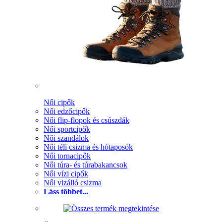
Női cipők
Női edzőcipők
Női flip-flopok és csúszdák
Női sportcipők
Női szandálok
Női téli csizma és hótaposók
Női tornacipők
Női túra- és túrabakancsok
Női vízi cipők
Női vizálló csizma
Láss többet...