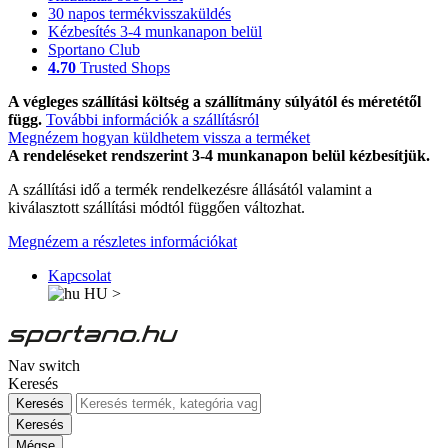
30 napos termékvisszaküldés
Kézbesítés 3-4 munkanapon belül
Sportano Club
4.70
Trusted Shops
A végleges szállítási költség a szállítmány súlyától és méretétől
függ.
További információk a szállításról
Megnézem hogyan küldhetem vissza a terméket
A rendeléseket rendszerint 3-4 munkanapon belül kézbesítjük.
A szállítási idő a termék rendelkezésre állásától valamint a
kiválasztott szállítási módtól függően változhat.
Megnézem a részletes információkat
Kapcsolat
HU
>
Nav switch
Keresés
Keresés
Keresés
Mégse