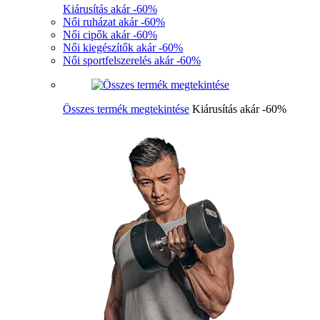
Kiárusítás akár -60%
Női ruházat akár -60%
Női cipők akár -60%
Női kiegészítők akár -60%
Női sportfelszerelés akár -60%
Összes termék megtekintése
Kiárusítás akár -60%