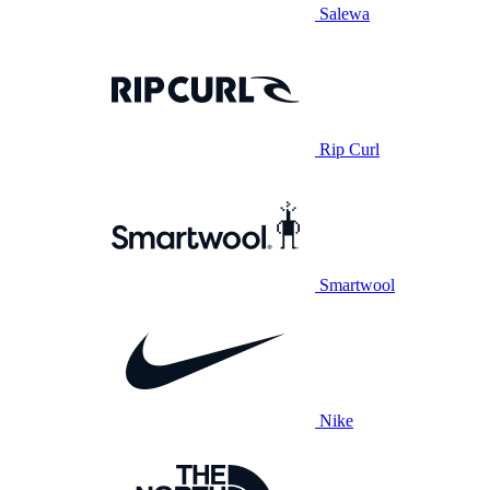
Salewa
Rip Curl
Smartwool
Nike