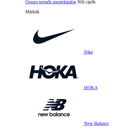
Összes termék megtekintése
Női cipők
Márkák
Nike
HOKA
New Balance