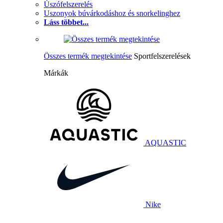
Úszófelszerelés
Uszonyok búvárkodáshoz és snorkelinghez
Láss többet...
Összes termék megtekintése
Sportfelszerelések
Márkák
AQUASTIC
Nike