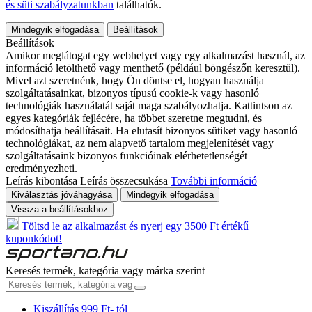
és süti szabályzatunkban
találhatók.
Mindegyik elfogadása
Beállítások
Beállítások
Amikor meglátogat egy webhelyet vagy egy alkalmazást használ, az
információ letölthető vagy menthető (például böngészőn keresztül).
Mivel azt szeretnénk, hogy Ön döntse el, hogyan használja
szolgáltatásainkat, bizonyos típusú cookie-k vagy hasonló
technológiák használatát saját maga szabályozhatja. Kattintson az
egyes kategóriák fejlécére, ha többet szeretne megtudni, és
módosíthatja beállításait. Ha elutasít bizonyos sütiket vagy hasonló
technológiákat, az nem alapvető tartalom megjelenítését vagy
szolgáltatásaink bizonyos funkcióinak elérhetetlenségét
eredményezheti.
Leírás kibontása
Leírás összecsukása
További információ
Kiválasztás jóváhagyása
Mindegyik elfogadása
Vissza a beállításokhoz
Töltsd le az alkalmazást és nyerj egy 3500 Ft értékű
kuponkódot!
Keresés termék, kategória vagy márka szerint
Kiszállítás 999 Ft- tól