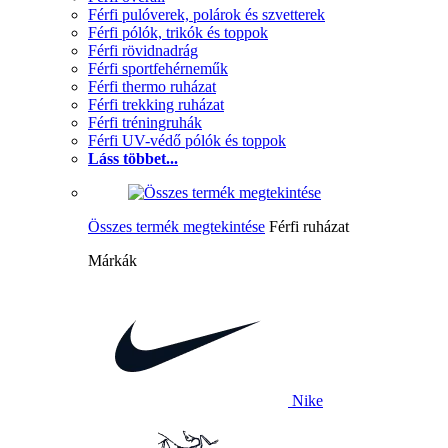
Férfi pulóverek, polárok és szvetterek
Férfi pólók, trikók és toppok
Férfi rövidnadrág
Férfi sportfehérneműk
Férfi thermo ruházat
Férfi trekking ruházat
Férfi tréningruhák
Férfi UV-védő pólók és toppok
Láss többet...
Összes termék megtekintése
Férfi ruházat
Márkák
Nike