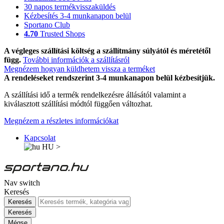
30 napos termékvisszaküldés
Kézbesítés 3-4 munkanapon belül
Sportano Club
4.70
Trusted Shops
A végleges szállítási költség a szállítmány súlyától és méretétől
függ.
További információk a szállításról
Megnézem hogyan küldhetem vissza a terméket
A rendeléseket rendszerint 3-4 munkanapon belül kézbesítjük.
A szállítási idő a termék rendelkezésre állásától valamint a
kiválasztott szállítási módtól függően változhat.
Megnézem a részletes információkat
Kapcsolat
HU
>
Nav switch
Keresés
Keresés
Keresés
Mégse