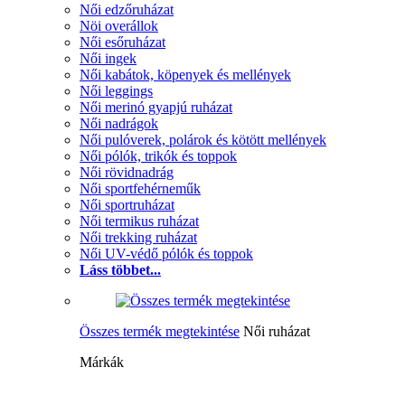
Női edzőruházat
Nöi overállok
Női esőruházat
Női ingek
Női kabátok, köpenyek és mellények
Női leggings
Női merinó gyapjú ruházat
Női nadrágok
Női pulóverek, polárok és kötött mellények
Női pólók, trikók és toppok
Női rövidnadrág
Női sportfehérneműk
Női sportruházat
Női termikus ruházat
Női trekking ruházat
Női UV-védő pólók és toppok
Láss többet...
Összes termék megtekintése
Női ruházat
Márkák