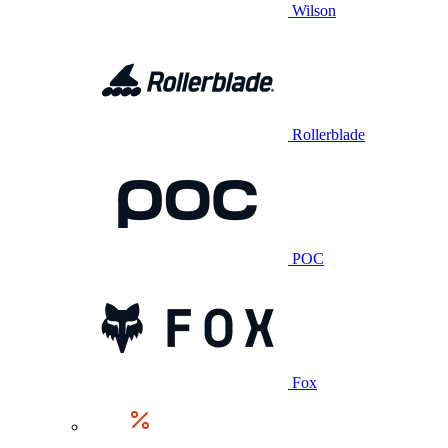
Wilson
Rollerblade
POC
Fox