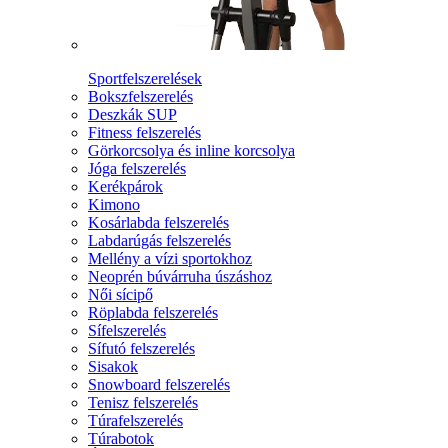
Sportfelszerelések
Bokszfelszerelés
Deszkák SUP
Fitness felszerelés
Görkorcsolya és inline korcsolya
Jóga felszerelés
Kerékpárok
Kimono
Kosárlabda felszerelés
Labdarúgás felszerelés
Mellény a vízi sportokhoz
Neoprén búvárruha úszáshoz
Női sícipő
Röplabda felszerelés
Sífelszerelés
Sífutó felszerelés
Sisakok
Snowboard felszerelés
Tenisz felszerelés
Túrafelszerelés
Túrabotok