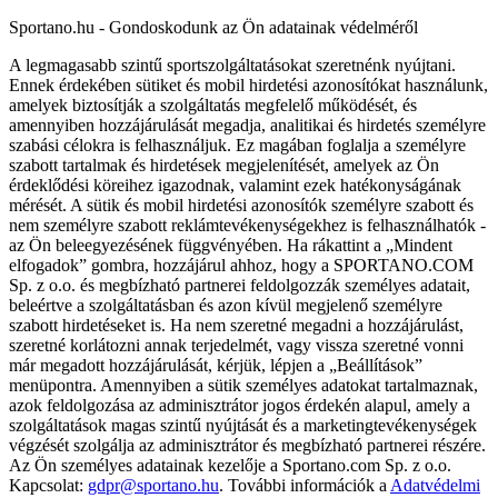
Sportano.hu - Gondoskodunk az Ön adatainak védelméről
A legmagasabb szintű sportszolgáltatásokat szeretnénk nyújtani.
Ennek érdekében sütiket és mobil hirdetési azonosítókat használunk,
amelyek biztosítják a szolgáltatás megfelelő működését, és
amennyiben hozzájárulását megadja, analitikai és hirdetés személyre
szabási célokra is felhasználjuk. Ez magában foglalja a személyre
szabott tartalmak és hirdetések megjelenítését, amelyek az Ön
érdeklődési köreihez igazodnak, valamint ezek hatékonyságának
mérését. A sütik és mobil hirdetési azonosítók személyre szabott és
nem személyre szabott reklámtevékenységekhez is felhasználhatók -
az Ön beleegyezésének függvényében. Ha rákattint a „Mindent
elfogadok” gombra, hozzájárul ahhoz, hogy a SPORTANO.COM
Sp. z o.o. és megbízható partnerei feldolgozzák személyes adatait,
beleértve a szolgáltatásban és azon kívül megjelenő személyre
szabott hirdetéseket is. Ha nem szeretné megadni a hozzájárulást,
szeretné korlátozni annak terjedelmét, vagy vissza szeretné vonni
már megadott hozzájárulását, kérjük, lépjen a „Beállítások”
menüpontra. Amennyiben a sütik személyes adatokat tartalmaznak,
azok feldolgozása az adminisztrátor jogos érdekén alapul, amely a
szolgáltatások magas szintű nyújtását és a marketingtevékenységek
végzését szolgálja az adminisztrátor és megbízható partnerei részére.
Az Ön személyes adatainak kezelője a Sportano.com Sp. z o.o.
Kapcsolat:
gdpr@sportano.hu
. További információk a
Adatvédelmi