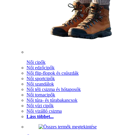
Női cipők
Női edzőcipők
Női flip-flopok és csúszdák
Női sportcipők
Női szandálok
Női téli csizma és hótaposók
Női tornacipők
Női túra- és túrabakancsok
Női vízi cipők
Női vizálló csizma
Láss többet...