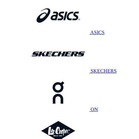
ASICS
SKECHERS
ON