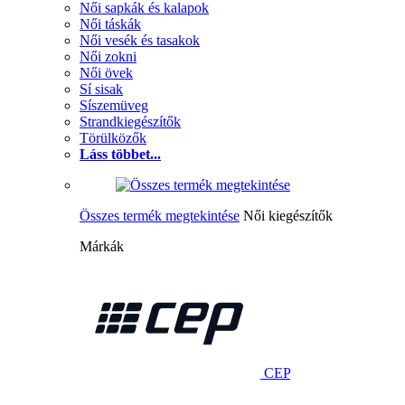
Női sapkák és kalapok
Női táskák
Női vesék és tasakok
Női zokni
Női övek
Sí sisak
Síszemüveg
Strandkiegészítők
Törülközők
Láss többet...
Összes termék megtekintése
Női kiegészítők
Márkák
CEP