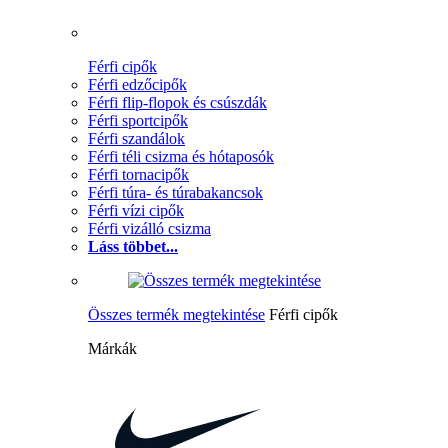
Férfi cipők
Férfi edzőcipők
Férfi flip-flopok és csúszdák
Férfi sportcipők
Férfi szandálok
Férfi téli csizma és hótaposók
Férfi tornacipők
Férfi túra- és túrabakancsok
Férfi vízi cipők
Férfi vizálló csizma
Láss többet...
Összes termék megtekintése
Férfi cipők
Márkák