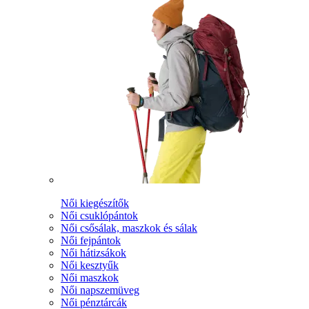
Női kiegészítők
Női csuklópántok
Női csősálak, maszkok és sálak
Női fejpántok
Női hátizsákok
Női kesztyűk
Női maszkok
Női napszemüveg
Női pénztárcák