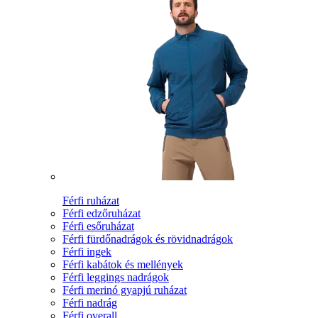
Férfi ruházat
Férfi edzőruházat
Férfi esőruházat
Férfi fürdőnadrágok és rövidnadrágok
Férfi ingek
Férfi kabátok és mellények
Férfi leggings nadrágok
Férfi merinó gyapjú ruházat
Férfi nadrág
Férfi overall