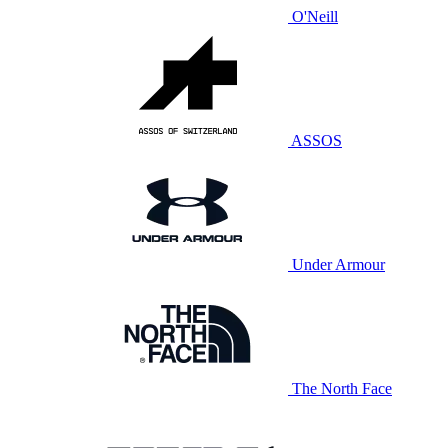
O'Neill
ASSOS
Under Armour
The North Face