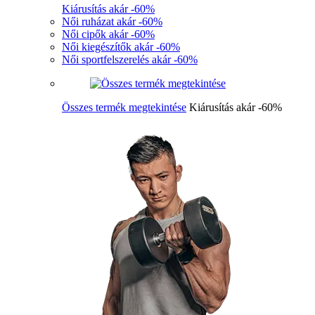
Kiárusítás akár -60%
Női ruházat akár -60%
Női cipők akár -60%
Női kiegészítők akár -60%
Női sportfelszerelés akár -60%
Összes termék megtekintése
Kiárusítás akár -60%