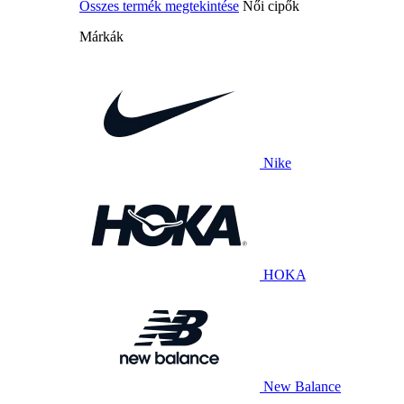
Összes termék megtekintése
Női cipők
Márkák
Nike
HOKA
New Balance