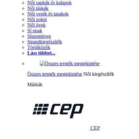
Női sapkák és kalapok
Női táskák
Női vesék és tasakok
Női zokni
Női övek
Sí sisak
Síszemüveg
Strandkiegészítők
Törülközők
Láss többet...
Összes termék megtekintése
Női kiegészítők
Márkák
CEP