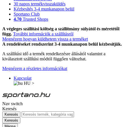
30 napos termékvisszaküldés
Kézbesítés 3-4 munkanapon belül
Sportano Club
4.70
Trusted Shops
A végleges szállítási költség a szállítmány súlyától és méretétől
függ.
További információk a szállításról
Megnézem hogyan küldhetem vissza a terméket
A rendeléseket rendszerint 3-4 munkanapon belül kézbesítjük.
A szállítási idő a termék rendelkezésre állásától valamint a
kiválasztott szállítási módtól függően változhat.
Megnézem a részletes információkat
Kapcsolat
HU
>
Nav switch
Keresés
Keresés
Keresés
Mégse