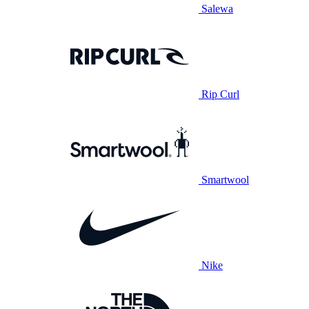
Salewa
Rip Curl
Smartwool
Nike