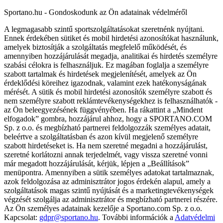
Sportano.hu - Gondoskodunk az Ön adatainak védelméről
A legmagasabb szintű sportszolgáltatásokat szeretnénk nyújtani.
Ennek érdekében sütiket és mobil hirdetési azonosítókat használunk,
amelyek biztosítják a szolgáltatás megfelelő működését, és
amennyiben hozzájárulását megadja, analitikai és hirdetés személyre
szabási célokra is felhasználjuk. Ez magában foglalja a személyre
szabott tartalmak és hirdetések megjelenítését, amelyek az Ön
érdeklődési köreihez igazodnak, valamint ezek hatékonyságának
mérését. A sütik és mobil hirdetési azonosítók személyre szabott és
nem személyre szabott reklámtevékenységekhez is felhasználhatók -
az Ön beleegyezésének függvényében. Ha rákattint a „Mindent
elfogadok” gombra, hozzájárul ahhoz, hogy a SPORTANO.COM
Sp. z o.o. és megbízható partnerei feldolgozzák személyes adatait,
beleértve a szolgáltatásban és azon kívül megjelenő személyre
szabott hirdetéseket is. Ha nem szeretné megadni a hozzájárulást,
szeretné korlátozni annak terjedelmét, vagy vissza szeretné vonni
már megadott hozzájárulását, kérjük, lépjen a „Beállítások”
menüpontra. Amennyiben a sütik személyes adatokat tartalmaznak,
azok feldolgozása az adminisztrátor jogos érdekén alapul, amely a
szolgáltatások magas szintű nyújtását és a marketingtevékenységek
végzését szolgálja az adminisztrátor és megbízható partnerei részére.
Az Ön személyes adatainak kezelője a Sportano.com Sp. z o.o.
Kapcsolat:
gdpr@sportano.hu
. További információk a
Adatvédelmi