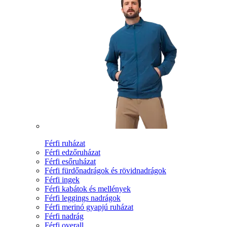
Férfi ruházat
Férfi edzőruházat
Férfi esőruházat
Férfi fürdőnadrágok és rövidnadrágok
Férfi ingek
Férfi kabátok és mellények
Férfi leggings nadrágok
Férfi merinó gyapjú ruházat
Férfi nadrág
Férfi overall