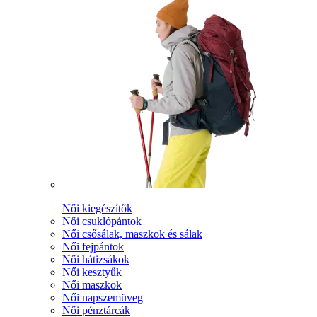
Női kiegészítők
Női csuklópántok
Női csősálak, maszkok és sálak
Női fejpántok
Női hátizsákok
Női kesztyűk
Női maszkok
Női napszemüveg
Női pénztárcák