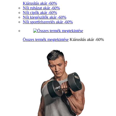
Kiárusítás akár -60%
Női ruházat akár -60%
Női cipők akár -60%
Női kiegészítők akár -60%
Női sportfelszerelés akár -60%
Összes termék megtekintése
Kiárusítás akár -60%