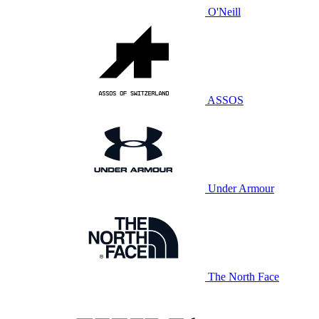
O'Neill
ASSOS
Under Armour
The North Face