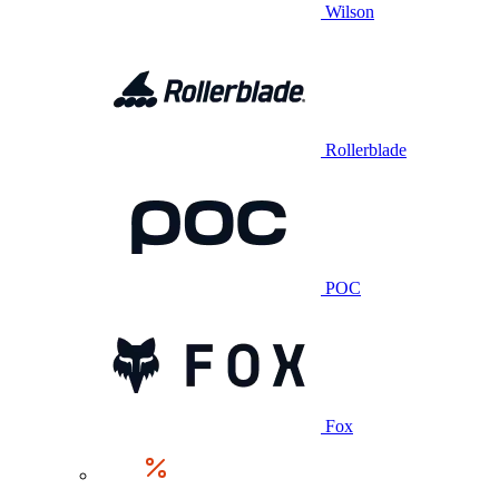
Wilson
Rollerblade
POC
Fox