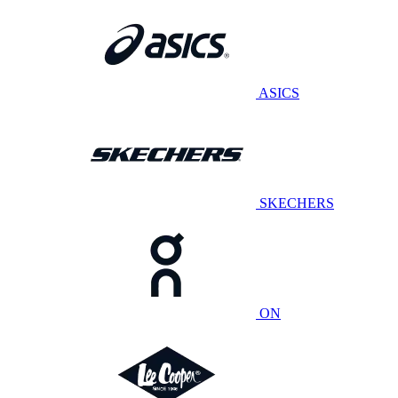
ASICS
SKECHERS
ON