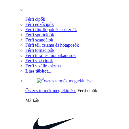
Férfi cipők
Férfi edzőcipők
Férfi flip-flopok és csúszdák
Férfi sportcipők
Férfi szandálok
Férfi téli csizma és hótaposók
Férfi tornacipők
Férfi túra- és túrabakancsok
Férfi vízi cipők
Férfi vizálló csizma
Láss többet...
Összes termék megtekintése
Férfi cipők
Márkák