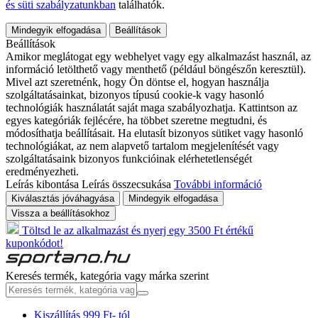
és süti szabályzatunkban
találhatók.
Mindegyik elfogadása
Beállítások
Beállítások
Amikor meglátogat egy webhelyet vagy egy alkalmazást használ, az
információ letölthető vagy menthető (például böngészőn keresztül).
Mivel azt szeretnénk, hogy Ön döntse el, hogyan használja
szolgáltatásainkat, bizonyos típusú cookie-k vagy hasonló
technológiák használatát saját maga szabályozhatja. Kattintson az
egyes kategóriák fejlécére, ha többet szeretne megtudni, és
módosíthatja beállításait. Ha elutasít bizonyos sütiket vagy hasonló
technológiákat, az nem alapvető tartalom megjelenítését vagy
szolgáltatásaink bizonyos funkcióinak elérhetetlenségét
eredményezheti.
Leírás kibontása
Leírás összecsukása
További információ
Kiválasztás jóváhagyása
Mindegyik elfogadása
Vissza a beállításokhoz
Töltsd le az alkalmazást és nyerj egy 3500 Ft értékű
kuponkódot!
Keresés termék, kategória vagy márka szerint
Kiszállítás 999 Ft- tól