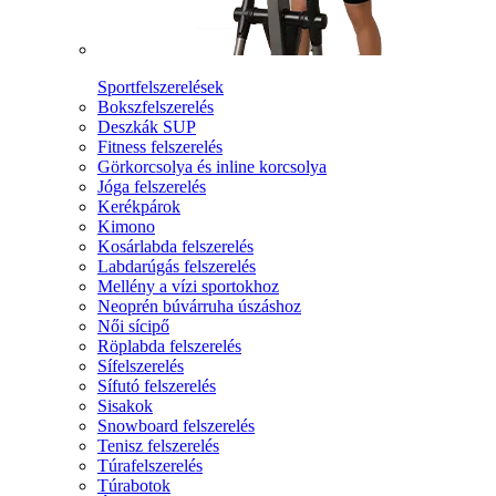
Sportfelszerelések
Bokszfelszerelés
Deszkák SUP
Fitness felszerelés
Görkorcsolya és inline korcsolya
Jóga felszerelés
Kerékpárok
Kimono
Kosárlabda felszerelés
Labdarúgás felszerelés
Mellény a vízi sportokhoz
Neoprén búvárruha úszáshoz
Női sícipő
Röplabda felszerelés
Sífelszerelés
Sífutó felszerelés
Sisakok
Snowboard felszerelés
Tenisz felszerelés
Túrafelszerelés
Túrabotok