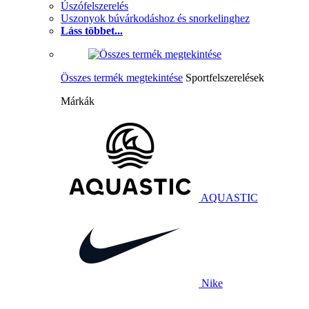
Úszófelszerelés
Uszonyok búvárkodáshoz és snorkelinghez
Láss többet...
Összes termék megtekintése
Sportfelszerelések
Márkák
AQUASTIC
Nike