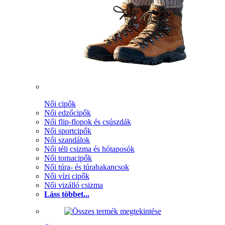
Női cipők
Női edzőcipők
Női flip-flopok és csúszdák
Női sportcipők
Női szandálok
Női téli csizma és hótaposók
Női tornacipők
Női túra- és túrabakancsok
Női vízi cipők
Női vizálló csizma
Láss többet...