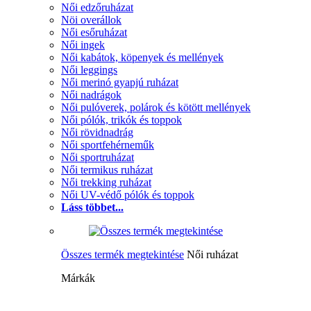
Női edzőruházat
Nöi overállok
Női esőruházat
Női ingek
Női kabátok, köpenyek és mellények
Női leggings
Női merinó gyapjú ruházat
Női nadrágok
Női pulóverek, polárok és kötött mellények
Női pólók, trikók és toppok
Női rövidnadrág
Női sportfehérneműk
Női sportruházat
Női termikus ruházat
Női trekking ruházat
Női UV-védő pólók és toppok
Láss többet...
Összes termék megtekintése
Női ruházat
Márkák