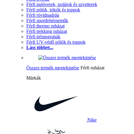
Férfi pulóverek, polárok és szvetterek
Férfi pólók, trikók és toppok
Férfi rövidnadrág
Férfi sportfehérneműk
Férfi thermo ruházat
Férfi trekking ruházat
Férfi tréningruhák
Férfi UV-védő pólók és toppok
Láss többet...
Összes termék megtekintése
Férfi ruházat
Márkák
Nike