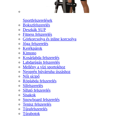
Sportfelszerelések
Bokszfelszerelés
Deszkák SUP
Fitness felszerelés
Görkorcsolya és inline korcsolya
Jóga felszerelés
Kerékpárok
Kimono
Kosárlabda felszerelés
Labdarúgás felszerelés
Mellény a vízi sportokhoz
Neoprén búvárruha úszáshoz
Női sícipő
Röplabda felszerelés
Sífelszerelés
Sífutó felszerelés
Sisakok
Snowboard felszerelés
Tenisz felszerelés
Túrafelszerelés
Túrabotok