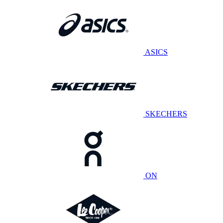
ASICS
SKECHERS
ON