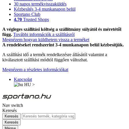
30 napos termékvisszaküldés
Kézbesítés 3-4 munkanapon belül
Sportano Club
4.70
Trusted Shops
A végleges szállítási költség a szállítmány súlyától és méretétől
függ.
További információk a szállításról
Megnézem hogyan küldhetem vissza a terméket
A rendeléseket rendszerint 3-4 munkanapon belül kézbesítjük.
A szállítási idő a termék rendelkezésre állásától valamint a
kiválasztott szállítási módtól függően változhat.
Megnézem a részletes információkat
Kapcsolat
HU
>
Nav switch
Keresés
Keresés
Keresés
Mégse