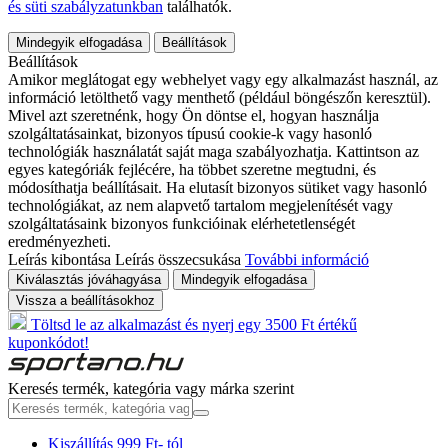
és süti szabályzatunkban
találhatók.
Mindegyik elfogadása
Beállítások
Beállítások
Amikor meglátogat egy webhelyet vagy egy alkalmazást használ, az
információ letölthető vagy menthető (például böngészőn keresztül).
Mivel azt szeretnénk, hogy Ön döntse el, hogyan használja
szolgáltatásainkat, bizonyos típusú cookie-k vagy hasonló
technológiák használatát saját maga szabályozhatja. Kattintson az
egyes kategóriák fejlécére, ha többet szeretne megtudni, és
módosíthatja beállításait. Ha elutasít bizonyos sütiket vagy hasonló
technológiákat, az nem alapvető tartalom megjelenítését vagy
szolgáltatásaink bizonyos funkcióinak elérhetetlenségét
eredményezheti.
Leírás kibontása
Leírás összecsukása
További információ
Kiválasztás jóváhagyása
Mindegyik elfogadása
Vissza a beállításokhoz
Töltsd le az alkalmazást és nyerj egy 3500 Ft értékű
kuponkódot!
Keresés termék, kategória vagy márka szerint
Kiszállítás 999 Ft- tól