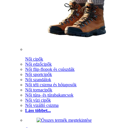
Női cipők
Női edzőcipők
Női flip-flopok és csúszdák
Női sportcipők
Női szandálok
Női téli csizma és hótaposók
Női tornacipők
Női túra- és túrabakancsok
Női vízi cipők
Női vizálló csizma
Láss többet...