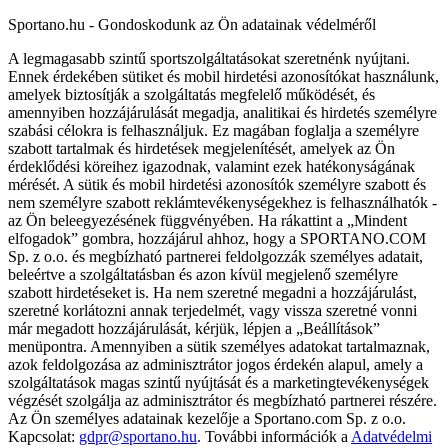
Sportano.hu - Gondoskodunk az Ön adatainak védelméről
A legmagasabb szintű sportszolgáltatásokat szeretnénk nyújtani.
Ennek érdekében sütiket és mobil hirdetési azonosítókat használunk,
amelyek biztosítják a szolgáltatás megfelelő működését, és
amennyiben hozzájárulását megadja, analitikai és hirdetés személyre
szabási célokra is felhasználjuk. Ez magában foglalja a személyre
szabott tartalmak és hirdetések megjelenítését, amelyek az Ön
érdeklődési köreihez igazodnak, valamint ezek hatékonyságának
mérését. A sütik és mobil hirdetési azonosítók személyre szabott és
nem személyre szabott reklámtevékenységekhez is felhasználhatók -
az Ön beleegyezésének függvényében. Ha rákattint a „Mindent
elfogadok” gombra, hozzájárul ahhoz, hogy a SPORTANO.COM
Sp. z o.o. és megbízható partnerei feldolgozzák személyes adatait,
beleértve a szolgáltatásban és azon kívül megjelenő személyre
szabott hirdetéseket is. Ha nem szeretné megadni a hozzájárulást,
szeretné korlátozni annak terjedelmét, vagy vissza szeretné vonni
már megadott hozzájárulását, kérjük, lépjen a „Beállítások”
menüpontra. Amennyiben a sütik személyes adatokat tartalmaznak,
azok feldolgozása az adminisztrátor jogos érdekén alapul, amely a
szolgáltatások magas szintű nyújtását és a marketingtevékenységek
végzését szolgálja az adminisztrátor és megbízható partnerei részére.
Az Ön személyes adatainak kezelője a Sportano.com Sp. z o.o.
Kapcsolat:
gdpr@sportano.hu
. További információk a
Adatvédelmi