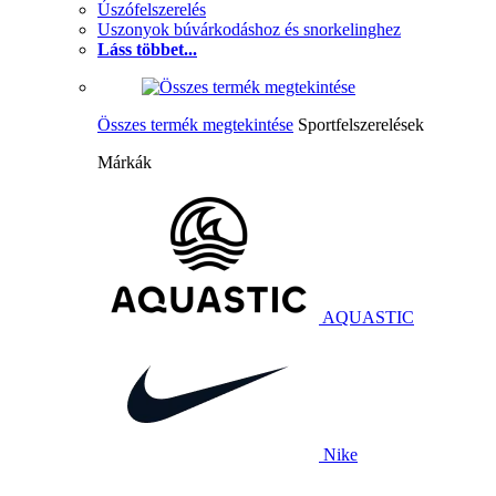
Úszófelszerelés
Uszonyok búvárkodáshoz és snorkelinghez
Láss többet...
Összes termék megtekintése
Sportfelszerelések
Márkák
AQUASTIC
Nike