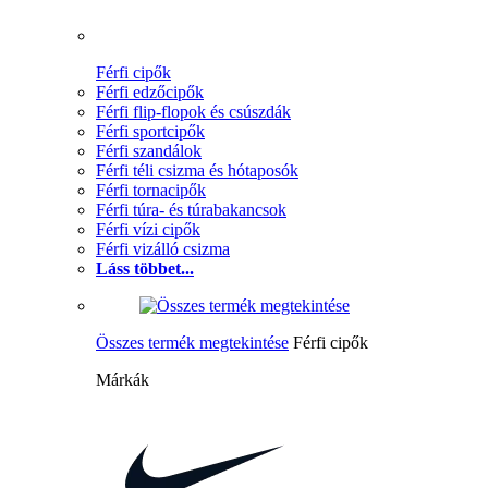
Férfi cipők
Férfi edzőcipők
Férfi flip-flopok és csúszdák
Férfi sportcipők
Férfi szandálok
Férfi téli csizma és hótaposók
Férfi tornacipők
Férfi túra- és túrabakancsok
Férfi vízi cipők
Férfi vizálló csizma
Láss többet...
Összes termék megtekintése
Férfi cipők
Márkák