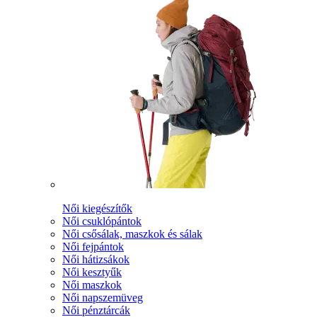
Női kiegészítők
Női csuklópántok
Női csősálak, maszkok és sálak
Női fejpántok
Női hátizsákok
Női kesztyűk
Női maszkok
Női napszemüveg
Női pénztárcák