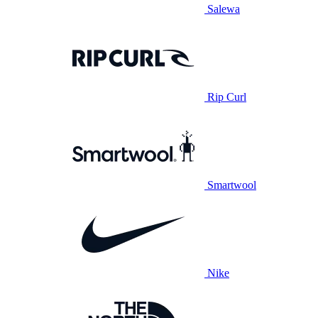
Salewa
Rip Curl
Smartwool
Nike