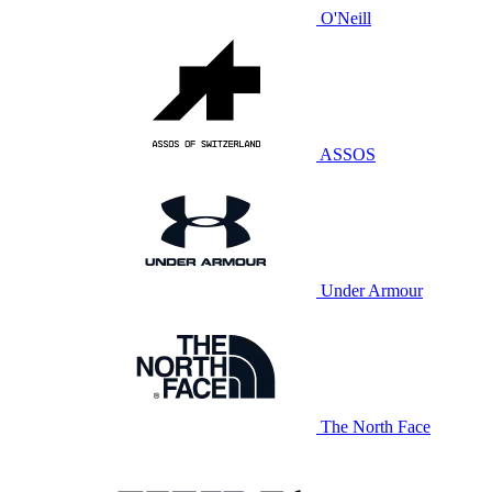
O'Neill
ASSOS
Under Armour
The North Face