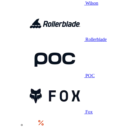
Wilson
Rollerblade
POC
Fox