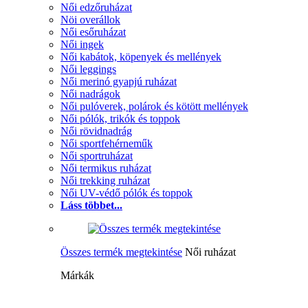
Női edzőruházat
Nöi overállok
Női esőruházat
Női ingek
Női kabátok, köpenyek és mellények
Női leggings
Női merinó gyapjú ruházat
Női nadrágok
Női pulóverek, polárok és kötött mellények
Női pólók, trikók és toppok
Női rövidnadrág
Női sportfehérneműk
Női sportruházat
Női termikus ruházat
Női trekking ruházat
Női UV-védő pólók és toppok
Láss többet...
Összes termék megtekintése
Női ruházat
Márkák