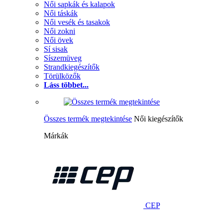
Női sapkák és kalapok
Női táskák
Női vesék és tasakok
Női zokni
Női övek
Sí sisak
Síszemüveg
Strandkiegészítők
Törülközők
Láss többet...
Összes termék megtekintése
Női kiegészítők
Márkák
CEP