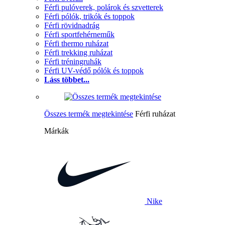
Férfi pulóverek, polárok és szvetterek
Férfi pólók, trikók és toppok
Férfi rövidnadrág
Férfi sportfehérneműk
Férfi thermo ruházat
Férfi trekking ruházat
Férfi tréningruhák
Férfi UV-védő pólók és toppok
Láss többet...
Összes termék megtekintése
Férfi ruházat
Márkák
Nike