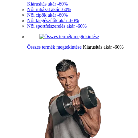
Kiárusítás akár -60%
Női ruházat akár -60%
Női cipők akár -60%
Női kiegészítők akár -60%
Női sportfelszerelés akár -60%
Összes termék megtekintése
Kiárusítás akár -60%