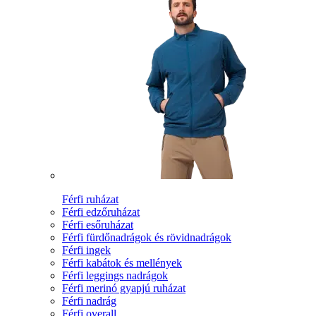
Férfi ruházat
Férfi edzőruházat
Férfi esőruházat
Férfi fürdőnadrágok és rövidnadrágok
Férfi ingek
Férfi kabátok és mellények
Férfi leggings nadrágok
Férfi merinó gyapjú ruházat
Férfi nadrág
Férfi overall