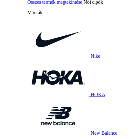
Összes termék megtekintése
Női cipők
Márkák
Nike
HOKA
New Balance