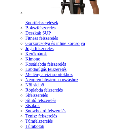
Sportfelszerelések
Bokszfelszerelés
Deszkák SUP
Fitness felszerelés
Görkorcsolya és inline korcsolya
Jóga felszerelés
Kerékpárok
Kimono
Kosárlabda felszerelés
Labdarúgás felszerelés
Mellény a vízi sportokhoz
Neoprén búvárruha úszáshoz
Női sícipő
Röplabda felszerelés
Sífelszerelés
Sífutó felszerelés
Sisakok
Snowboard felszerelés
Tenisz felszerelés
Túrafelszerelés
Túrabotok