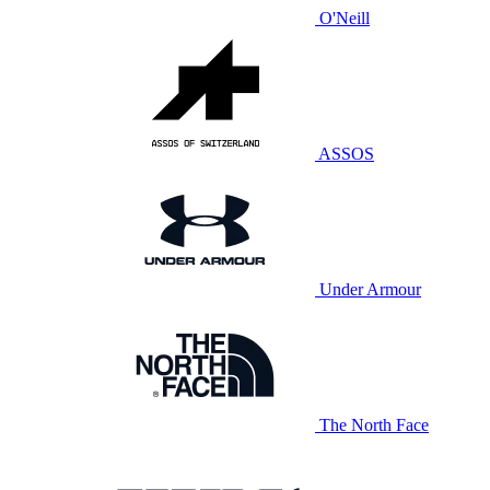
O'Neill
ASSOS
Under Armour
The North Face