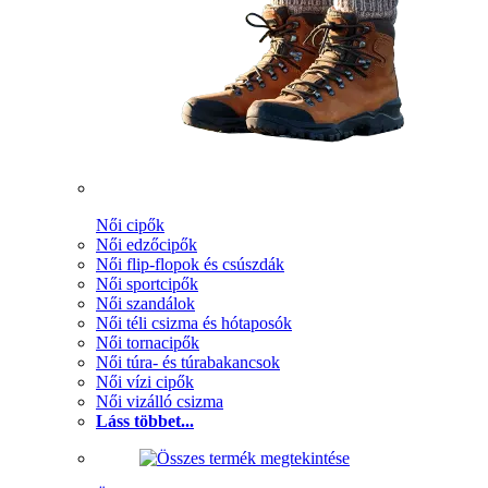
Női cipők
Női edzőcipők
Női flip-flopok és csúszdák
Női sportcipők
Női szandálok
Női téli csizma és hótaposók
Női tornacipők
Női túra- és túrabakancsok
Női vízi cipők
Női vizálló csizma
Láss többet...