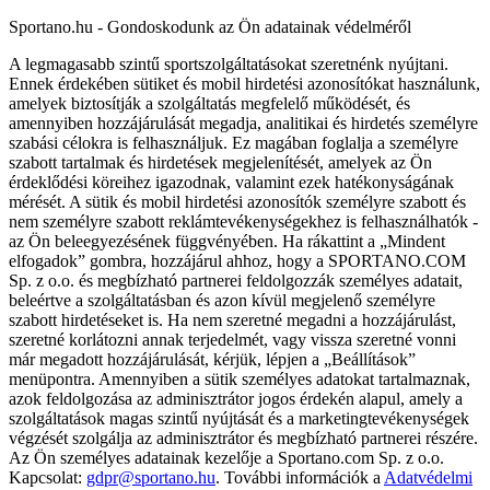
Sportano.hu - Gondoskodunk az Ön adatainak védelméről
A legmagasabb szintű sportszolgáltatásokat szeretnénk nyújtani.
Ennek érdekében sütiket és mobil hirdetési azonosítókat használunk,
amelyek biztosítják a szolgáltatás megfelelő működését, és
amennyiben hozzájárulását megadja, analitikai és hirdetés személyre
szabási célokra is felhasználjuk. Ez magában foglalja a személyre
szabott tartalmak és hirdetések megjelenítését, amelyek az Ön
érdeklődési köreihez igazodnak, valamint ezek hatékonyságának
mérését. A sütik és mobil hirdetési azonosítók személyre szabott és
nem személyre szabott reklámtevékenységekhez is felhasználhatók -
az Ön beleegyezésének függvényében. Ha rákattint a „Mindent
elfogadok” gombra, hozzájárul ahhoz, hogy a SPORTANO.COM
Sp. z o.o. és megbízható partnerei feldolgozzák személyes adatait,
beleértve a szolgáltatásban és azon kívül megjelenő személyre
szabott hirdetéseket is. Ha nem szeretné megadni a hozzájárulást,
szeretné korlátozni annak terjedelmét, vagy vissza szeretné vonni
már megadott hozzájárulását, kérjük, lépjen a „Beállítások”
menüpontra. Amennyiben a sütik személyes adatokat tartalmaznak,
azok feldolgozása az adminisztrátor jogos érdekén alapul, amely a
szolgáltatások magas szintű nyújtását és a marketingtevékenységek
végzését szolgálja az adminisztrátor és megbízható partnerei részére.
Az Ön személyes adatainak kezelője a Sportano.com Sp. z o.o.
Kapcsolat:
gdpr@sportano.hu
. További információk a
Adatvédelmi