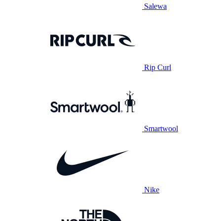
Salewa
Rip Curl
Smartwool
Nike