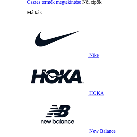
Összes termék megtekintése
Női cipők
Márkák
Nike
HOKA
New Balance