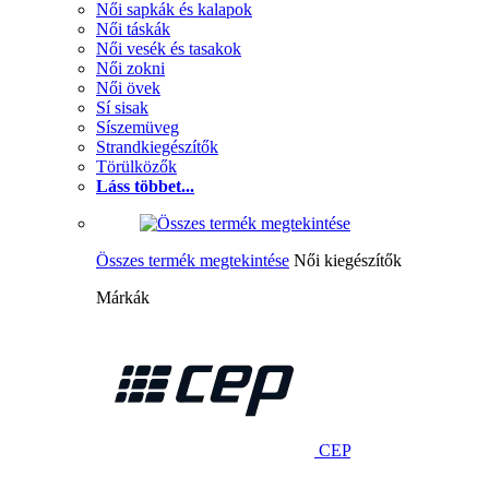
Női sapkák és kalapok
Női táskák
Női vesék és tasakok
Női zokni
Női övek
Sí sisak
Síszemüveg
Strandkiegészítők
Törülközők
Láss többet...
Összes termék megtekintése
Női kiegészítők
Márkák
CEP