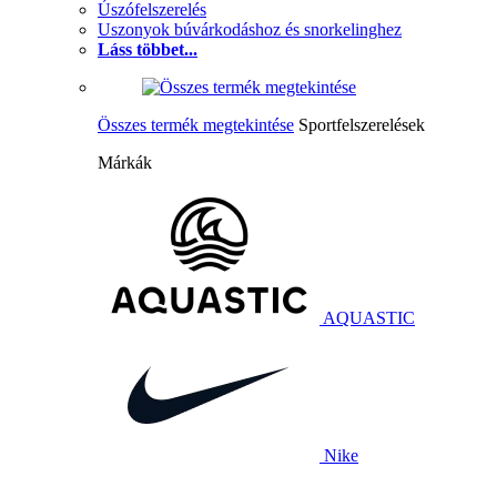
Úszófelszerelés
Uszonyok búvárkodáshoz és snorkelinghez
Láss többet...
Összes termék megtekintése
Sportfelszerelések
Márkák
AQUASTIC
Nike