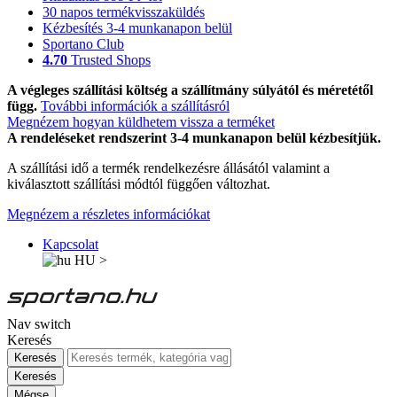
30 napos termékvisszaküldés
Kézbesítés 3-4 munkanapon belül
Sportano Club
4.70
Trusted Shops
A végleges szállítási költség a szállítmány súlyától és méretétől
függ.
További információk a szállításról
Megnézem hogyan küldhetem vissza a terméket
A rendeléseket rendszerint 3-4 munkanapon belül kézbesítjük.
A szállítási idő a termék rendelkezésre állásától valamint a
kiválasztott szállítási módtól függően változhat.
Megnézem a részletes információkat
Kapcsolat
HU
>
Nav switch
Keresés
Keresés
Keresés
Mégse