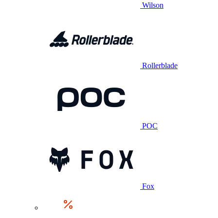
Wilson
Rollerblade
POC
Fox