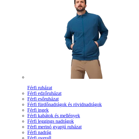
Férfi ruházat
Férfi edzőruházat
Férfi esőruházat
Férfi fürdőnadrágok és rövidnadrágok
Férfi ingek
Férfi kabátok és mellények
Férfi leggings nadrágok
Férfi merinó gyapjú ruházat
Férfi nadrág
Férfi overall