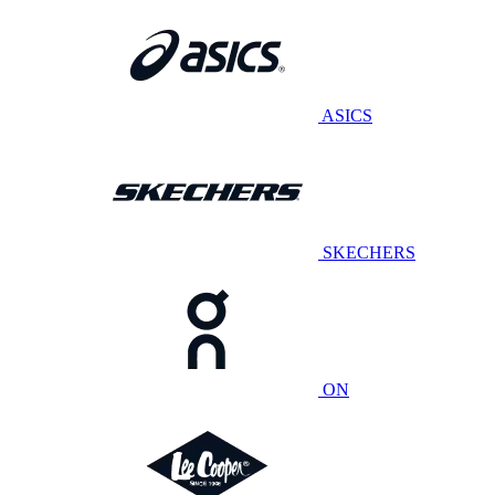
ASICS
SKECHERS
ON