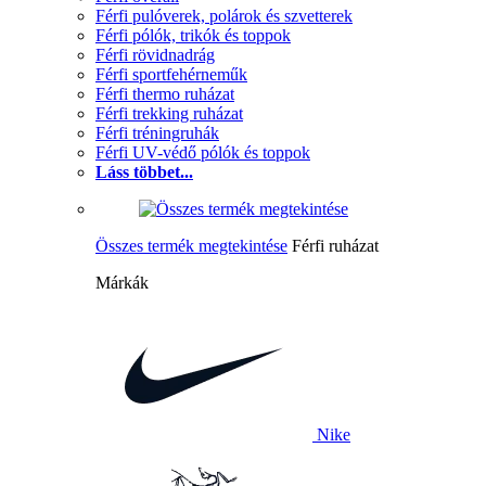
Férfi pulóverek, polárok és szvetterek
Férfi pólók, trikók és toppok
Férfi rövidnadrág
Férfi sportfehérneműk
Férfi thermo ruházat
Férfi trekking ruházat
Férfi tréningruhák
Férfi UV-védő pólók és toppok
Láss többet...
Összes termék megtekintése
Férfi ruházat
Márkák
Nike