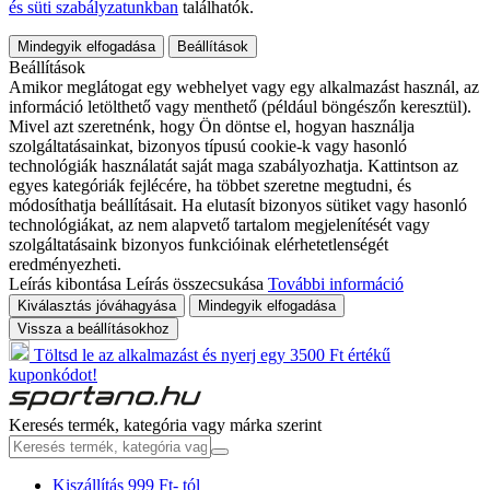
és süti szabályzatunkban
találhatók.
Mindegyik elfogadása
Beállítások
Beállítások
Amikor meglátogat egy webhelyet vagy egy alkalmazást használ, az
információ letölthető vagy menthető (például böngészőn keresztül).
Mivel azt szeretnénk, hogy Ön döntse el, hogyan használja
szolgáltatásainkat, bizonyos típusú cookie-k vagy hasonló
technológiák használatát saját maga szabályozhatja. Kattintson az
egyes kategóriák fejlécére, ha többet szeretne megtudni, és
módosíthatja beállításait. Ha elutasít bizonyos sütiket vagy hasonló
technológiákat, az nem alapvető tartalom megjelenítését vagy
szolgáltatásaink bizonyos funkcióinak elérhetetlenségét
eredményezheti.
Leírás kibontása
Leírás összecsukása
További információ
Kiválasztás jóváhagyása
Mindegyik elfogadása
Vissza a beállításokhoz
Töltsd le az alkalmazást és nyerj egy 3500 Ft értékű
kuponkódot!
Keresés termék, kategória vagy márka szerint
Kiszállítás 999 Ft- tól