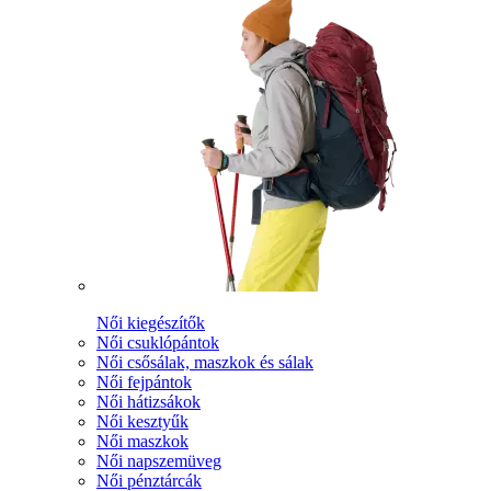
Női kiegészítők
Női csuklópántok
Női csősálak, maszkok és sálak
Női fejpántok
Női hátizsákok
Női kesztyűk
Női maszkok
Női napszemüveg
Női pénztárcák