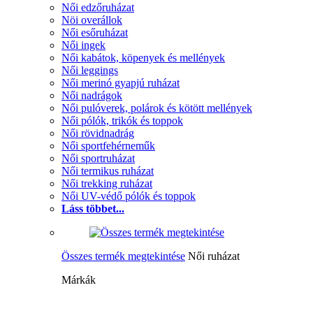
Női edzőruházat
Nöi overállok
Női esőruházat
Női ingek
Női kabátok, köpenyek és mellények
Női leggings
Női merinó gyapjú ruházat
Női nadrágok
Női pulóverek, polárok és kötött mellények
Női pólók, trikók és toppok
Női rövidnadrág
Női sportfehérneműk
Női sportruházat
Női termikus ruházat
Női trekking ruházat
Női UV-védő pólók és toppok
Láss többet...
Összes termék megtekintése
Női ruházat
Márkák