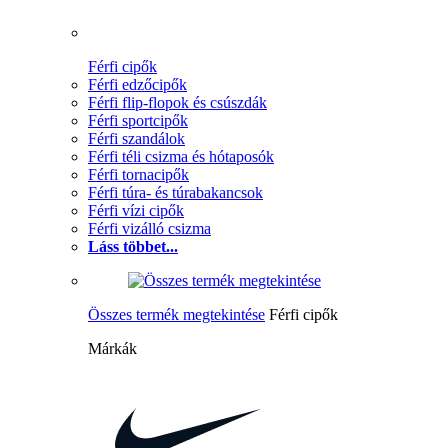
Férfi cipők
Férfi edzőcipők
Férfi flip-flopok és csúszdák
Férfi sportcipők
Férfi szandálok
Férfi téli csizma és hótaposók
Férfi tornacipők
Férfi túra- és túrabakancsok
Férfi vízi cipők
Férfi vizálló csizma
Láss többet...
Összes termék megtekintése
Férfi cipők
Márkák