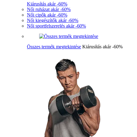
Kiárusítás akár -60%
Női ruházat akár -60%
Női cipők akár -60%
Női kiegészítők akár -60%
Női sportfelszerelés akár -60%
Összes termék megtekintése
Kiárusítás akár -60%