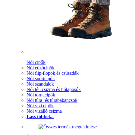
Női cipők
Női edzőcipők
Női flip-flopok és csúszdák
Női sportcipők
Női szandálok
Női téli csizma és hótaposók
Női tornacipők
Női túra- és túrabakancsok
Női vízi cipők
Női vizálló csizma
Láss többet...