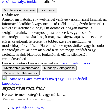
és süti szabályzatunkban
találhatók.
Mindegyik elfogadása
Beállítások
Beállítások
Amikor meglátogat egy webhelyet vagy egy alkalmazást használ, az
információ letölthető vagy menthető (például böngészőn keresztül).
Mivel azt szeretnénk, hogy Ön döntse el, hogyan használja
szolgáltatásainkat, bizonyos típusú cookie-k vagy hasonló
technológiák használatát saját maga szabályozhatja. Kattintson az
egyes kategóriák fejlécére, ha többet szeretne megtudni, és
módosíthatja beállításait. Ha elutasít bizonyos sütiket vagy hasonló
technológiákat, az nem alapvető tartalom megjelenítését vagy
szolgáltatásaink bizonyos funkcióinak elérhetetlenségét
eredményezheti.
Leírás kibontása
Leírás összecsukása
További információ
Kiválasztás jóváhagyása
Mindegyik elfogadása
Vissza a beállításokhoz
Töltsd le az alkalmazást és nyerj egy 3500 Ft értékű
kuponkódot!
Keresés termék, kategória vagy márka szerint
Kiszállítás 999 Ft- tól