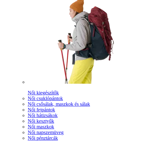
Női kiegészítők
Női csuklópántok
Női csősálak, maszkok és sálak
Női fejpántok
Női hátizsákok
Női kesztyűk
Női maszkok
Női napszemüveg
Női pénztárcák