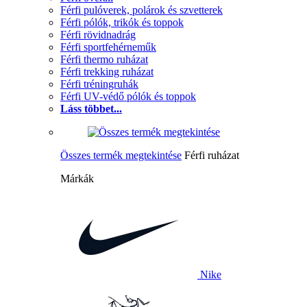
Férfi pulóverek, polárok és szvetterek
Férfi pólók, trikók és toppok
Férfi rövidnadrág
Férfi sportfehérneműk
Férfi thermo ruházat
Férfi trekking ruházat
Férfi tréningruhák
Férfi UV-védő pólók és toppok
Láss többet...
Összes termék megtekintése
Férfi ruházat
Márkák
Nike