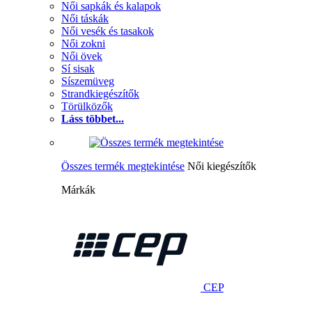
Női sapkák és kalapok
Női táskák
Női vesék és tasakok
Női zokni
Női övek
Sí sisak
Síszemüveg
Strandkiegészítők
Törülközők
Láss többet...
Összes termék megtekintése
Női kiegészítők
Márkák
CEP