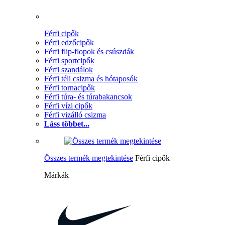
Férfi cipők
Férfi edzőcipők
Férfi flip-flopok és csúszdák
Férfi sportcipők
Férfi szandálok
Férfi téli csizma és hótaposók
Férfi tornacipők
Férfi túra- és túrabakancsok
Férfi vízi cipők
Férfi vizálló csizma
Láss többet...
Összes termék megtekintése
Férfi cipők
Márkák