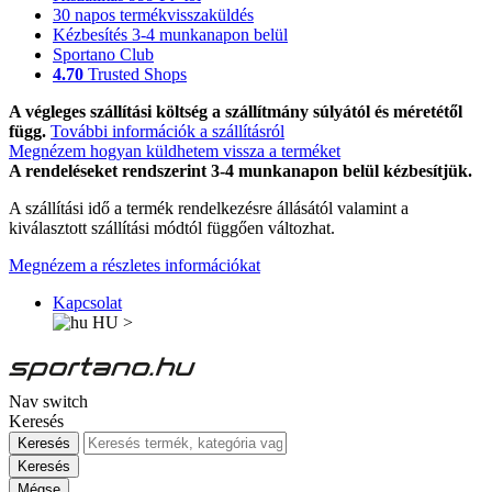
30 napos termékvisszaküldés
Kézbesítés 3-4 munkanapon belül
Sportano Club
4.70
Trusted Shops
A végleges szállítási költség a szállítmány súlyától és méretétől
függ.
További információk a szállításról
Megnézem hogyan küldhetem vissza a terméket
A rendeléseket rendszerint 3-4 munkanapon belül kézbesítjük.
A szállítási idő a termék rendelkezésre állásától valamint a
kiválasztott szállítási módtól függően változhat.
Megnézem a részletes információkat
Kapcsolat
HU
>
Nav switch
Keresés
Keresés
Keresés
Mégse