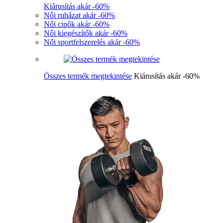
Kiárusítás akár -60%
Női ruházat akár -60%
Női cipők akár -60%
Női kiegészítők akár -60%
Női sportfelszerelés akár -60%
Összes termék megtekintése
Kiárusítás akár -60%