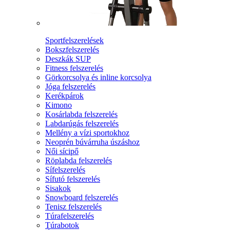
Sportfelszerelések
Bokszfelszerelés
Deszkák SUP
Fitness felszerelés
Görkorcsolya és inline korcsolya
Jóga felszerelés
Kerékpárok
Kimono
Kosárlabda felszerelés
Labdarúgás felszerelés
Mellény a vízi sportokhoz
Neoprén búvárruha úszáshoz
Női sícipő
Röplabda felszerelés
Sífelszerelés
Sífutó felszerelés
Sisakok
Snowboard felszerelés
Tenisz felszerelés
Túrafelszerelés
Túrabotok