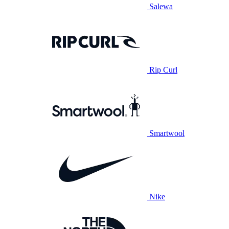
Salewa
Rip Curl
Smartwool
Nike