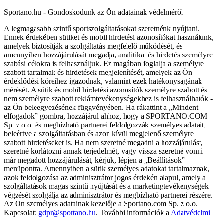
Sportano.hu - Gondoskodunk az Ön adatainak védelméről
A legmagasabb szintű sportszolgáltatásokat szeretnénk nyújtani.
Ennek érdekében sütiket és mobil hirdetési azonosítókat használunk,
amelyek biztosítják a szolgáltatás megfelelő működését, és
amennyiben hozzájárulását megadja, analitikai és hirdetés személyre
szabási célokra is felhasználjuk. Ez magában foglalja a személyre
szabott tartalmak és hirdetések megjelenítését, amelyek az Ön
érdeklődési köreihez igazodnak, valamint ezek hatékonyságának
mérését. A sütik és mobil hirdetési azonosítók személyre szabott és
nem személyre szabott reklámtevékenységekhez is felhasználhatók -
az Ön beleegyezésének függvényében. Ha rákattint a „Mindent
elfogadok” gombra, hozzájárul ahhoz, hogy a SPORTANO.COM
Sp. z o.o. és megbízható partnerei feldolgozzák személyes adatait,
beleértve a szolgáltatásban és azon kívül megjelenő személyre
szabott hirdetéseket is. Ha nem szeretné megadni a hozzájárulást,
szeretné korlátozni annak terjedelmét, vagy vissza szeretné vonni
már megadott hozzájárulását, kérjük, lépjen a „Beállítások”
menüpontra. Amennyiben a sütik személyes adatokat tartalmaznak,
azok feldolgozása az adminisztrátor jogos érdekén alapul, amely a
szolgáltatások magas szintű nyújtását és a marketingtevékenységek
végzését szolgálja az adminisztrátor és megbízható partnerei részére.
Az Ön személyes adatainak kezelője a Sportano.com Sp. z o.o.
Kapcsolat:
gdpr@sportano.hu
. További információk a
Adatvédelmi