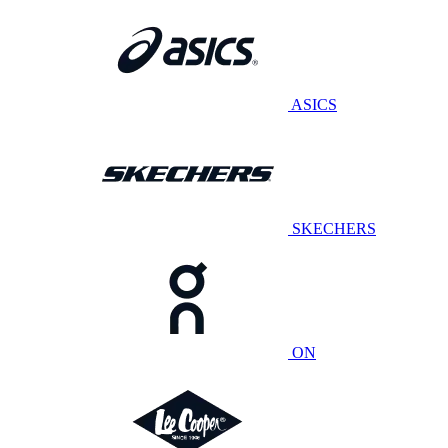
ASICS
SKECHERS
ON