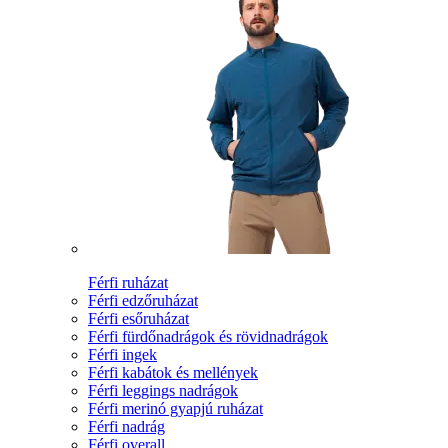
Férfi ruházat
Férfi edzőruházat
Férfi esőruházat
Férfi fürdőnadrágok és rövidnadrágok
Férfi ingek
Férfi kabátok és mellények
Férfi leggings nadrágok
Férfi merinó gyapjú ruházat
Férfi nadrág
Férfi overall