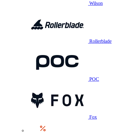
Wilson
Rollerblade
POC
Fox