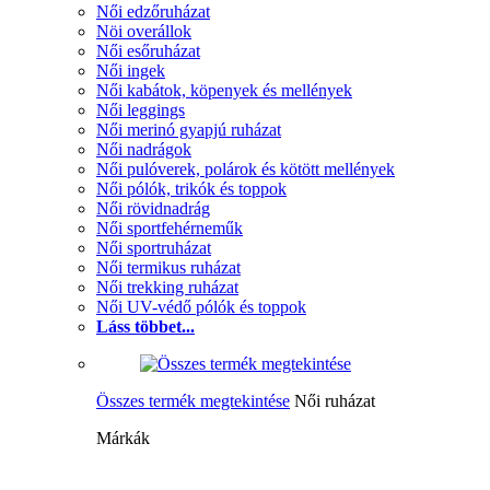
Női edzőruházat
Nöi overállok
Női esőruházat
Női ingek
Női kabátok, köpenyek és mellények
Női leggings
Női merinó gyapjú ruházat
Női nadrágok
Női pulóverek, polárok és kötött mellények
Női pólók, trikók és toppok
Női rövidnadrág
Női sportfehérneműk
Női sportruházat
Női termikus ruházat
Női trekking ruházat
Női UV-védő pólók és toppok
Láss többet...
Összes termék megtekintése
Női ruházat
Márkák