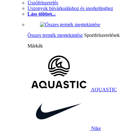
Úszófelszerelés
Uszonyok búvárkodáshoz és snorkelinghez
Láss többet...
Összes termék megtekintése
Sportfelszerelések
Márkák
AQUASTIC
Nike