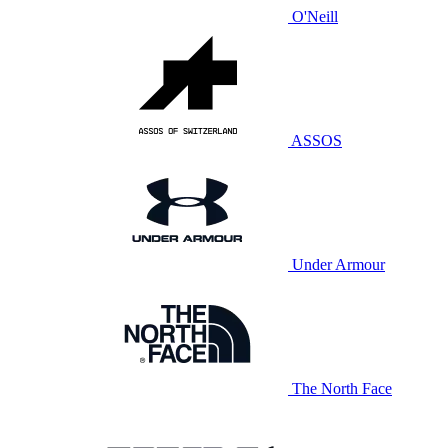
O'Neill
ASSOS
Under Armour
The North Face