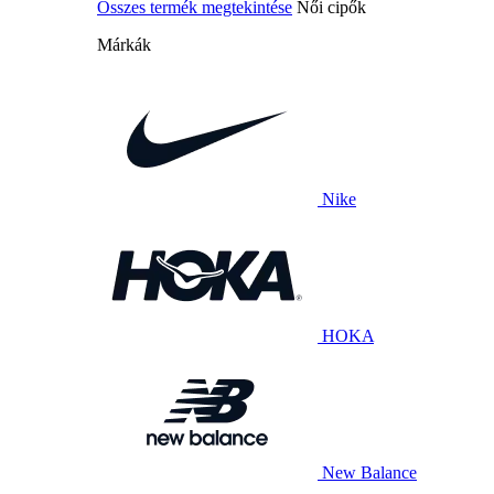
Összes termék megtekintése
Női cipők
Márkák
Nike
HOKA
New Balance