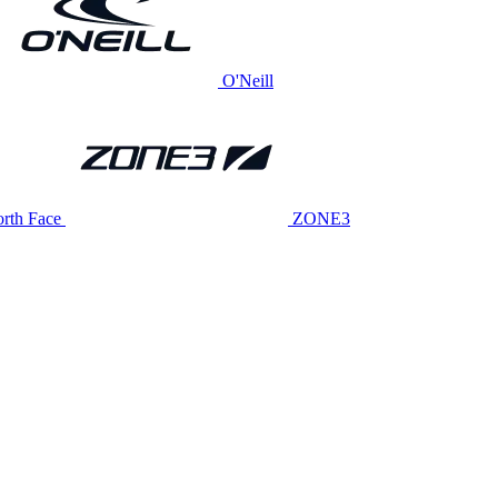
O'Neill
rth Face
ZONE3