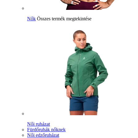
Nők
Összes termék megtekintése
Női ruházat
Fürdőruhák nőknek
Női edzőruházat