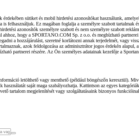
k érdekében sütiket és mobil hirdetési azonosítókat használunk, amelye
ra is felhasználjuk. Ez magában foglalja a személyre szabott tartalmak 
hirdetési azonosítók személyre szabott és nem személyre szabott rekl
l ahhoz, hogy a SPORTANO.COM Sp. z o.o. és megbízható partnerei fel
gadni a hozzájárulást, szeretné korlátozni annak terjedelmét, vagy viss
almaznak, azok feldolgozása az adminisztrátor jogos érdekén alapul, am
ízható partnerei részére. Az Ön személyes adatainak kezelője a Sporta
formáció letölthető vagy menthető (például böngészőn keresztül). Mive
 használatát saját maga szabályozhatja. Kattintson az egyes kategóriák f
vető tartalom megjelenítését vagy szolgáltatásaink bizonyos funkcióina