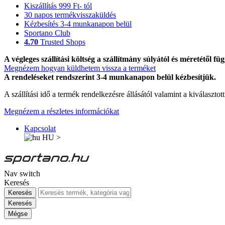
Kiszállítás 999 Ft- tól
30 napos termékvisszaküldés
Kézbesítés 3-4 munkanapon belül
Sportano Club
4.70
Trusted Shops
A végleges szállítási költség a szállítmány súlyától és méretétől füg
Megnézem hogyan küldhetem vissza a terméket
A rendeléseket rendszerint 3-4 munkanapon belül kézbesítjük.
A szállítási idő a termék rendelkezésre állásától valamint a kiválasztot
Megnézem a részletes információkat
Kapcsolat
HU
>
Nav switch
Keresés
Keresés
Keresés
Mégse