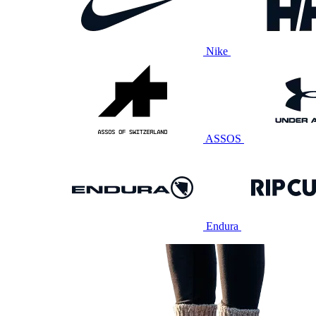
Nike
ASSOS
Endura