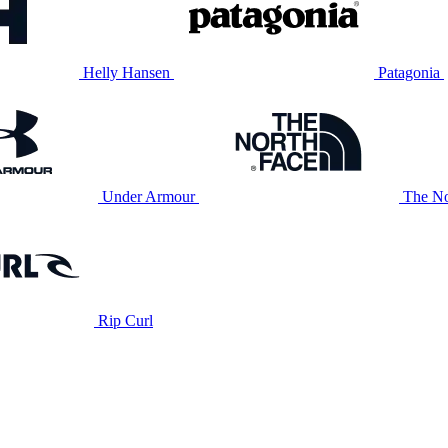
Helly Hansen
Patagonia
Under Armour
The No
Rip Curl