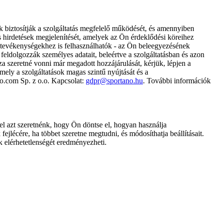
k biztosítják a szolgáltatás megfelelő működését, és amennyiben
és hirdetések megjelenítését, amelyek az Ön érdeklődési köreihez
ámtevékenységekhez is felhasználhatók - az Ön beleegyezésének
dolgozzák személyes adatait, beleértve a szolgáltatásban és azon
za szeretné vonni már megadott hozzájárulását, kérjük, lépjen a
ely a szolgáltatások magas szintű nyújtását és a
no.com Sp. z o.o. Kapcsolat:
gdpr@sportano.hu
. További információk
l azt szeretnénk, hogy Ön döntse el, hogyan használja
ejlécére, ha többet szeretne megtudni, és módosíthatja beállításait.
k elérhetetlenségét eredményezheti.