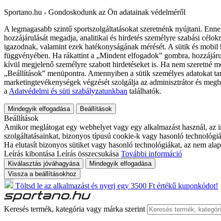
Sportano.hu - Gondoskodunk az Ön adatainak védelméről
A legmagasabb szintű sportszolgáltatásokat szeretnénk nyújtani. Enne
hozzájárulását megadja, analitikai és hirdetés személyre szabási célok
igazodnak, valamint ezek hatékonyságának mérését. A sütik és mobil 
függvényében. Ha rákattint a „Mindent elfogadok” gombra, hozzájáru
kívül megjelenő személyre szabott hirdetéseket is. Ha nem szeretné me
„Beállítások” menüpontra. Amennyiben a sütik személyes adatokat tart
marketingtevékenységek végzését szolgálja az adminisztrátor és megb
a
Adatvédelmi és süti szabályzatunkban
találhatók.
Mindegyik elfogadása
Beállítások
Beállítások
Amikor meglátogat egy webhelyet vagy egy alkalmazást használ, az in
szolgáltatásainkat, bizonyos típusú cookie-k vagy hasonló technológiák
Ha elutasít bizonyos sütiket vagy hasonló technológiákat, az nem alap
Leírás kibontása
Leírás összecsukása
További információ
Kiválasztás jóváhagyása
Mindegyik elfogadása
Vissza a beállításokhoz
Töltsd le az alkalmazást és nyerj egy 3500 Ft értékű kuponkódot!
Keresés termék, kategória vagy márka szerint