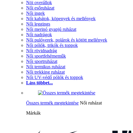
Nöi overállok
Női esőruházat
Női ingek
Női kabátok, köpenyek és mellények
Női leggings
Női merinó gyapjú ruházat
Női nadrágok
Női pulóverek, polárok és kötött mellények
Női pólók, trikók és toppok
Női rövidnadrág
Női sportfehérneműk
Női sportruházat
Női termikus ruházat
Női trekking ruházat
Női UV-védő pólók és toppok
Láss többet...
Összes termék megtekintése
Női ruházat
Márkák