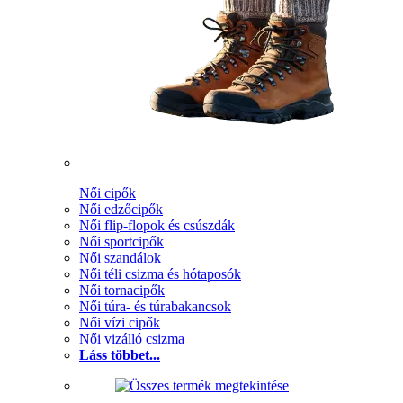
Női cipők
Női edzőcipők
Női flip-flopok és csúszdák
Női sportcipők
Női szandálok
Női téli csizma és hótaposók
Női tornacipők
Női túra- és túrabakancsok
Női vízi cipők
Női vizálló csizma
Láss többet...