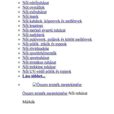
Női edzőruházat
Nöi overállok
Női esőruházat
Női ingek
Női kabátok, köpenyek és mellények
Női leggings
Női merinó gyapjú ruházat
Női nadrágok
Női pulóverek, polárok és kötött mellények
Női pólók, trikók és toppok
Női rövidnadrág
Női sportfehérneműk
Női sportruházat
Női termikus ruházat
Női trekking ruházat
Női UV-védő pólók és toppok
Láss többet...
Összes termék megtekintése
Női ruházat
Márkák