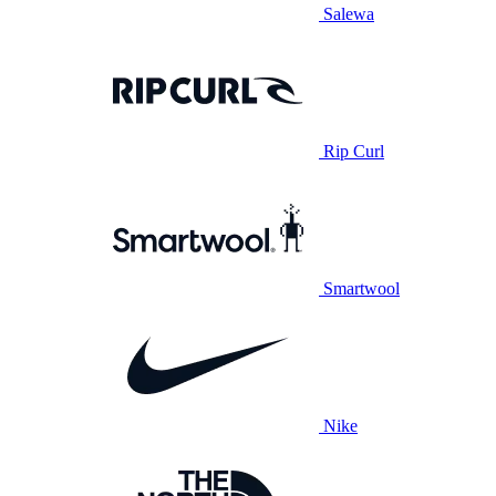
Salewa
Rip Curl
Smartwool
Nike