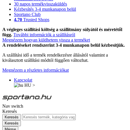
30 napos termékvisszaküldés
Kézbesítés 3-4 munkanapon belül
Sportano Club
4.70
Trusted Shops
A végleges szállítási költség a szállítmány súlyától és méretétől
függ.
További információk a szállításról
Megnézem hogyan küldhetem vissza a terméket
A rendeléseket rendszerint 3-4 munkanapon belül kézbesítjük.
A szállítási idő a termék rendelkezésre állásától valamint a
kiválasztott szállítási módtól függően változhat.
Megnézem a részletes információkat
Kapcsolat
HU
>
Nav switch
Keresés
Keresés
Keresés
Mégse