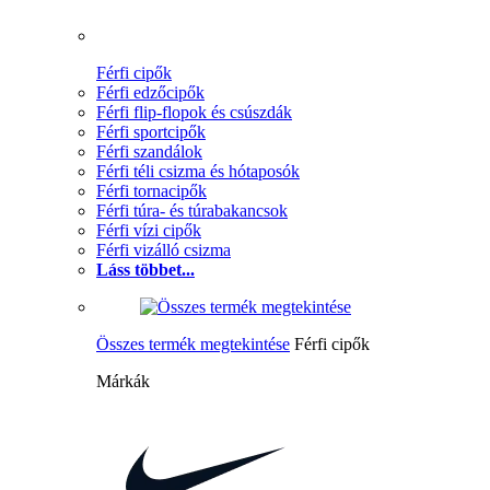
Férfi cipők
Férfi edzőcipők
Férfi flip-flopok és csúszdák
Férfi sportcipők
Férfi szandálok
Férfi téli csizma és hótaposók
Férfi tornacipők
Férfi túra- és túrabakancsok
Férfi vízi cipők
Férfi vizálló csizma
Láss többet...
Összes termék megtekintése
Férfi cipők
Márkák