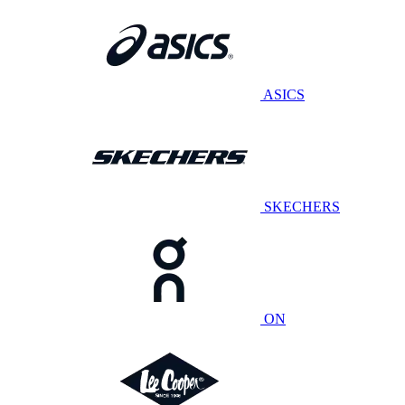
ASICS
SKECHERS
ON