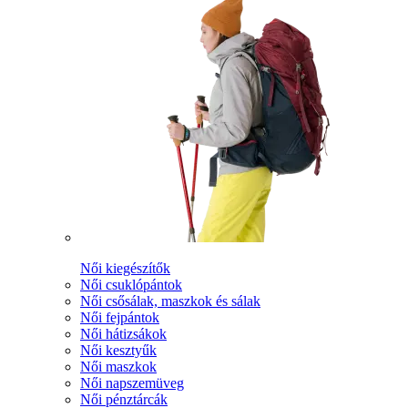
Női kiegészítők
Női csuklópántok
Női csősálak, maszkok és sálak
Női fejpántok
Női hátizsákok
Női kesztyűk
Női maszkok
Női napszemüveg
Női pénztárcák