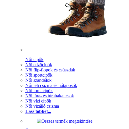
Női cipők
Női edzőcipők
Női flip-flopok és csúszdák
Női sportcipők
Női szandálok
Női téli csizma és hótaposók
Női tornacipők
Női túra- és túrabakancsok
Női vízi cipők
Női vizálló csizma
Láss többet...