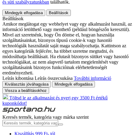
és süti szabályzatunkban
találhatók.
Mindegyik elfogadása
Beállítások
Beállítások
Amikor meglátogat egy webhelyet vagy egy alkalmazást használ, az
információ letölthető vagy menthető (például böngészőn keresztül).
Mivel azt szeretnénk, hogy Ön döntse el, hogyan használja
szolgáltatásainkat, bizonyos típusú cookie-k vagy hasonló
technológiák használatát saját maga szabályozhatja. Kattintson az
egyes kategóriák fejlécére, ha többet szeretne megtudni, és
módosíthatja beállításait. Ha elutasít bizonyos sütiket vagy hasonló
technológiákat, az nem alapvető tartalom megjelenítését vagy
szolgáltatásaink bizonyos funkcióinak elérhetetlenségét
eredményezheti.
Leírás kibontása
Leírás összecsukása
További információ
Kiválasztás jóváhagyása
Mindegyik elfogadása
Vissza a beállításokhoz
Töltsd le az alkalmazást és nyerj egy 3500 Ft értékű
kuponkódot!
Keresés termék, kategória vagy márka szerint
Kiszállítás 999 Ft- tól