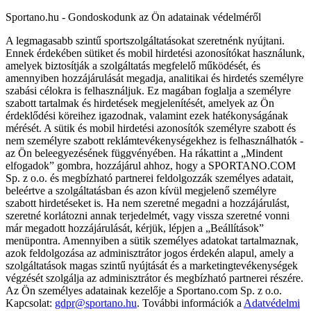
Sportano.hu - Gondoskodunk az Ön adatainak védelméről
A legmagasabb szintű sportszolgáltatásokat szeretnénk nyújtani.
Ennek érdekében sütiket és mobil hirdetési azonosítókat használunk,
amelyek biztosítják a szolgáltatás megfelelő működését, és
amennyiben hozzájárulását megadja, analitikai és hirdetés személyre
szabási célokra is felhasználjuk. Ez magában foglalja a személyre
szabott tartalmak és hirdetések megjelenítését, amelyek az Ön
érdeklődési köreihez igazodnak, valamint ezek hatékonyságának
mérését. A sütik és mobil hirdetési azonosítók személyre szabott és
nem személyre szabott reklámtevékenységekhez is felhasználhatók -
az Ön beleegyezésének függvényében. Ha rákattint a „Mindent
elfogadok” gombra, hozzájárul ahhoz, hogy a SPORTANO.COM
Sp. z o.o. és megbízható partnerei feldolgozzák személyes adatait,
beleértve a szolgáltatásban és azon kívül megjelenő személyre
szabott hirdetéseket is. Ha nem szeretné megadni a hozzájárulást,
szeretné korlátozni annak terjedelmét, vagy vissza szeretné vonni
már megadott hozzájárulását, kérjük, lépjen a „Beállítások”
menüpontra. Amennyiben a sütik személyes adatokat tartalmaznak,
azok feldolgozása az adminisztrátor jogos érdekén alapul, amely a
szolgáltatások magas szintű nyújtását és a marketingtevékenységek
végzését szolgálja az adminisztrátor és megbízható partnerei részére.
Az Ön személyes adatainak kezelője a Sportano.com Sp. z o.o.
Kapcsolat:
gdpr@sportano.hu
. További információk a
Adatvédelmi