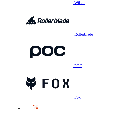
Wilson
Rollerblade
POC
Fox