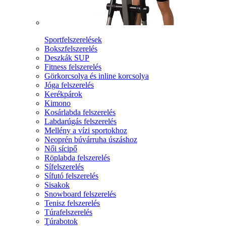
Sportfelszerelések
Bokszfelszerelés
Deszkák SUP
Fitness felszerelés
Görkorcsolya és inline korcsolya
Jóga felszerelés
Kerékpárok
Kimono
Kosárlabda felszerelés
Labdarúgás felszerelés
Mellény a vízi sportokhoz
Neoprén búvárruha úszáshoz
Női sícipő
Röplabda felszerelés
Sífelszerelés
Sífutó felszerelés
Sisakok
Snowboard felszerelés
Tenisz felszerelés
Túrafelszerelés
Túrabotok