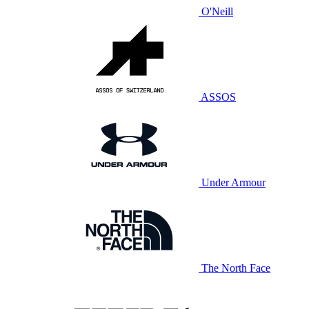
O'Neill
ASSOS
Under Armour
The North Face