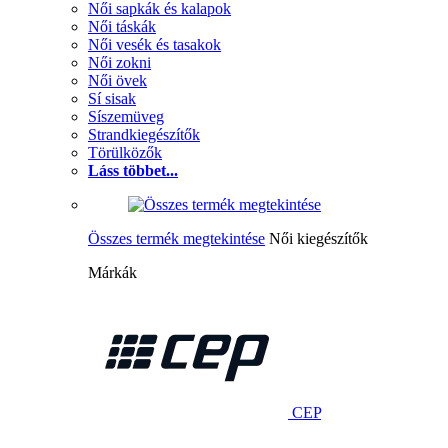
Női sapkák és kalapok
Női táskák
Női vesék és tasakok
Női zokni
Női övek
Sí sisak
Síszemüveg
Strandkiegészítők
Törülközők
Láss többet...
Összes termék megtekintése
Női kiegészítők
Márkák
CEP