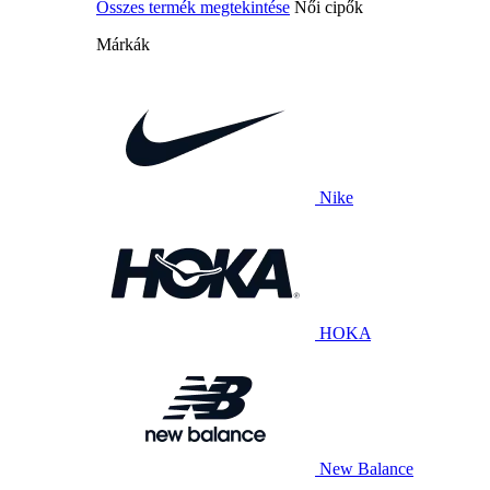
Összes termék megtekintése
Női cipők
Márkák
Nike
HOKA
New Balance