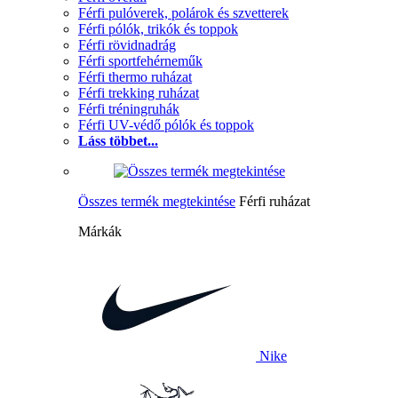
Férfi pulóverek, polárok és szvetterek
Férfi pólók, trikók és toppok
Férfi rövidnadrág
Férfi sportfehérneműk
Férfi thermo ruházat
Férfi trekking ruházat
Férfi tréningruhák
Férfi UV-védő pólók és toppok
Láss többet...
Összes termék megtekintése
Férfi ruházat
Márkák
Nike