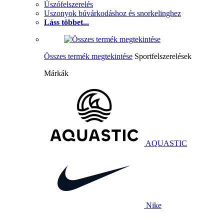
Úszófelszerelés
Uszonyok búvárkodáshoz és snorkelinghez
Láss többet...
Összes termék megtekintése
Sportfelszerelések
Márkák
AQUASTIC
Nike