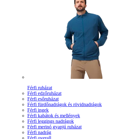
Férfi ruházat
Férfi edzőruházat
Férfi esőruházat
Férfi fürdőnadrágok és rövidnadrágok
Férfi ingek
Férfi kabátok és mellények
Férfi leggings nadrágok
Férfi merinó gyapjú ruházat
Férfi nadrág
Férfi overall