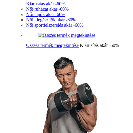
Kiárusítás akár -60%
Női ruházat akár -60%
Női cipők akár -60%
Női kiegészítők akár -60%
Női sportfelszerelés akár -60%
Összes termék megtekintése
Kiárusítás akár -60%