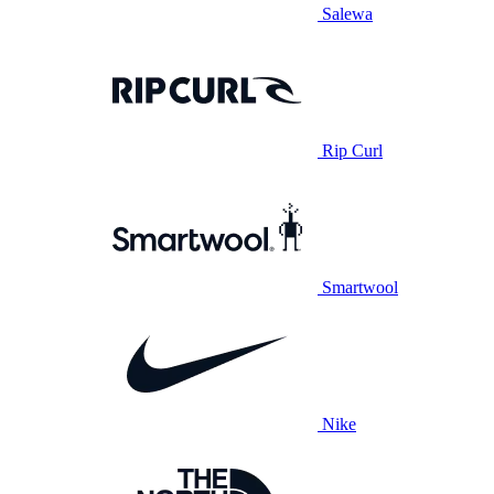
Salewa
Rip Curl
Smartwool
Nike