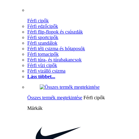
Férfi cipők
Férfi edzőcipők
Férfi flip-flopok és csúszdák
Férfi sportcipők
Férfi szandálok
Férfi téli csizma és hótaposók
Férfi tornacipők
Férfi túra- és túrabakancsok
Férfi vízi cipők
Férfi vizálló csizma
Láss többet...
Összes termék megtekintése
Férfi cipők
Márkák