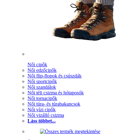
Női cipők
Női edzőcipők
Női flip-flopok és csúszdák
Női sportcipők
Női szandálok
Női téli csizma és hótaposók
Női tornacipők
Női túra- és túrabakancsok
Női vízi cipők
Női vizálló csizma
Láss többet...