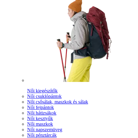
Női kiegészítők
Női csuklópántok
Női csősálak, maszkok és sálak
Női fejpántok
Női hátizsákok
Női kesztyűk
Női maszkok
Női napszemüveg
Női pénztárcák