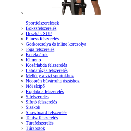
Sportfelszerelések
Bokszfelszerelés
Deszkák SUP
Fitness felszerelés
Görkorcsolya és inline korcsolya
Jóga felszerelés
Kerékpárok
Kimono
Kosárlabda felszerelés
Labdarúgás felszerelés
Mellény a vízi sportokhoz
Neoprén búvárruha úszáshoz
Női sícipő
Röplabda felszerelés
Sífelszerelés
Sífutó felszerelés
Sisakok
Snowboard felszerelés
Tenisz felszerelés
Túrafelszerelés
Túrabotok