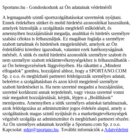
Sportano.hu - Gondoskodunk az Ön adatainak védelméről
A legmagasabb szintű sportszolgáltatásokat szeretnénk nyújtani.
Ennek érdekében sütiket és mobil hirdetési azonosítókat használunk,
amelyek biztosítják a szolgáltatás megfelelő működését, és
amennyiben hozzájárulását megadja, analitikai és hirdetés személyre
szabási célokra is felhasználjuk. Ez magában foglalja a személyre
szabott tartalmak és hirdetések megjelenítését, amelyek az Ön
érdeklődési köreihez igazodnak, valamint ezek hatékonyságának
mérését. A sütik és mobil hirdetési azonosítók személyre szabott és
nem személyre szabott reklámtevékenységekhez is felhasználhatók -
az Ön beleegyezésének függvényében. Ha rákattint a „Mindent
elfogadok” gombra, hozzájárul ahhoz, hogy a SPORTANO.COM
Sp. z o.o. és megbízható partnerei feldolgozzák személyes adatait,
beleértve a szolgáltatásban és azon kívül megjelenő személyre
szabott hirdetéseket is. Ha nem szeretné megadni a hozzájárulást,
szeretné korlátozni annak terjedelmét, vagy vissza szeretné vonni
már megadott hozzájárulását, kérjük, lépjen a „Beállítások”
menüpontra. Amennyiben a sütik személyes adatokat tartalmaznak,
azok feldolgozása az adminisztrátor jogos érdekén alapul, amely a
szolgáltatások magas szintű nyújtását és a marketingtevékenységek
végzését szolgálja az adminisztrátor és megbízható partnerei részére.
Az Ön személyes adatainak kezelője a Sportano.com Sp. z o.o.
Kapcsolat:
gdpr@sportano.hu
. További információk a
Adatvédelmi