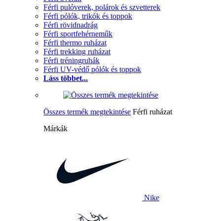
Férfi pulóverek, polárok és szvetterek
Férfi pólók, trikók és toppok
Férfi rövidnadrág
Férfi sportfehérneműk
Férfi thermo ruházat
Férfi trekking ruházat
Férfi tréningruhák
Férfi UV-védő pólók és toppok
Láss többet...
Összes termék megtekintése
Férfi ruházat
Márkák
Nike