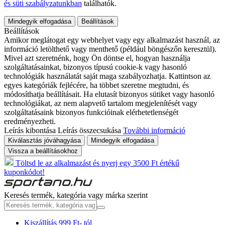
és süti szabályzatunkban
találhatók.
Mindegyik elfogadása
Beállítások
Beállítások
Amikor meglátogat egy webhelyet vagy egy alkalmazást használ, az
információ letölthető vagy menthető (például böngészőn keresztül).
Mivel azt szeretnénk, hogy Ön döntse el, hogyan használja
szolgáltatásainkat, bizonyos típusú cookie-k vagy hasonló
technológiák használatát saját maga szabályozhatja. Kattintson az
egyes kategóriák fejlécére, ha többet szeretne megtudni, és
módosíthatja beállításait. Ha elutasít bizonyos sütiket vagy hasonló
technológiákat, az nem alapvető tartalom megjelenítését vagy
szolgáltatásaink bizonyos funkcióinak elérhetetlenségét
eredményezheti.
Leírás kibontása
Leírás összecsukása
További információ
Kiválasztás jóváhagyása
Mindegyik elfogadása
Vissza a beállításokhoz
Töltsd le az alkalmazást és nyerj egy 3500 Ft értékű
kuponkódot!
Keresés termék, kategória vagy márka szerint
Kiszállítás 999 Ft- tól