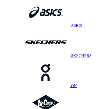
ASICS
SKECHERS
ON