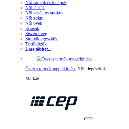
Női sapkák és kalapok
Női táskák
Női vesék és tasakok
Női zokni
Női övek
Sí sisak
Síszemüveg
Strandkiegészítők
Törülközők
Láss többet...
Összes termék megtekintése
Női kiegészítők
Márkák
CEP