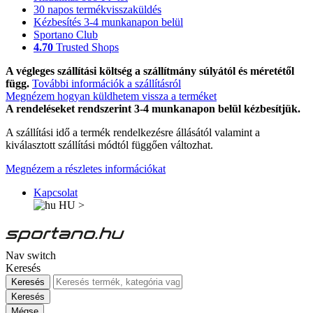
30 napos termékvisszaküldés
Kézbesítés 3-4 munkanapon belül
Sportano Club
4.70
Trusted Shops
A végleges szállítási költség a szállítmány súlyától és méretétől
függ.
További információk a szállításról
Megnézem hogyan küldhetem vissza a terméket
A rendeléseket rendszerint 3-4 munkanapon belül kézbesítjük.
A szállítási idő a termék rendelkezésre állásától valamint a
kiválasztott szállítási módtól függően változhat.
Megnézem a részletes információkat
Kapcsolat
HU
>
Nav switch
Keresés
Keresés
Keresés
Mégse