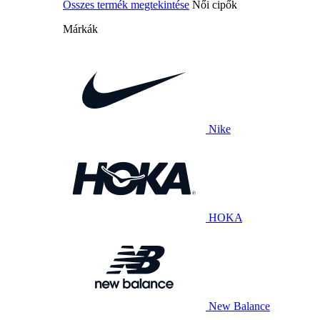
Összes termék megtekintése
Női cipők
Márkák
Nike
HOKA
New Balance