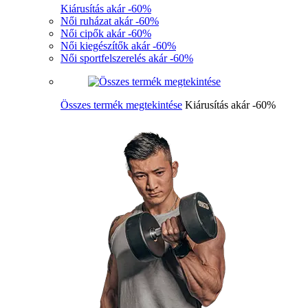
Kiárusítás akár -60%
Női ruházat akár -60%
Női cipők akár -60%
Női kiegészítők akár -60%
Női sportfelszerelés akár -60%
Összes termék megtekintése
Kiárusítás akár -60%