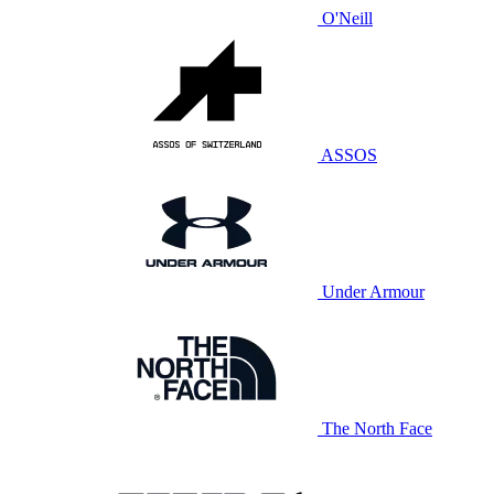
O'Neill
ASSOS
Under Armour
The North Face