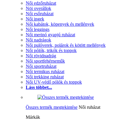
Női edzőruházat
Nöi overállok
Női esőruházat
Női ingek
Női kabátok, köpenyek és mellények
Női leggings
Női merinó gyapjú ruházat
Női nadrágok
Női pulóverek, polárok és kötött mellények
Női pólók, trikók és toppok
Női rövidnadrág
Női sportfehérneműk
Női sportruházat
Női termikus ruházat
Női trekking ruházat
Női UV-védő pólók és toppok
Láss többet...
Összes termék megtekintése
Női ruházat
Márkák