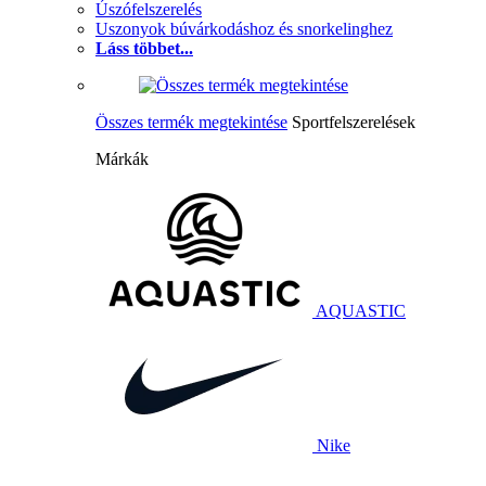
Úszófelszerelés
Uszonyok búvárkodáshoz és snorkelinghez
Láss többet...
Összes termék megtekintése
Sportfelszerelések
Márkák
AQUASTIC
Nike