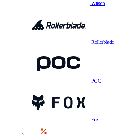
Wilson
Rollerblade
POC
Fox