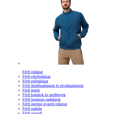
Férfi ruházat
Férfi edzőruházat
Férfi esőruházat
Férfi fürdőnadrágok és rövidnadrágok
Férfi ingek
Férfi kabátok és mellények
Férfi leggings nadrágok
Férfi merinó gyapjú ruházat
Férfi nadrág
Férfi overall