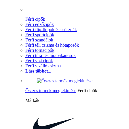
Férfi cipők
Férfi edzőcipők
Férfi flip-flopok és csúszdák
Férfi sportcipők
Férfi szandálok
Férfi téli csizma és hótaposók
Férfi tornacipők
Férfi túra- és túrabakancsok
Férfi vízi cipők
Férfi vizálló csizma
Láss többet...
Összes termék megtekintése
Férfi cipők
Márkák