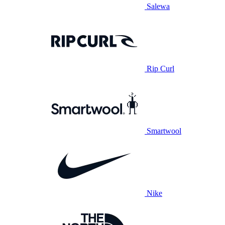
Salewa
Rip Curl
Smartwool
Nike