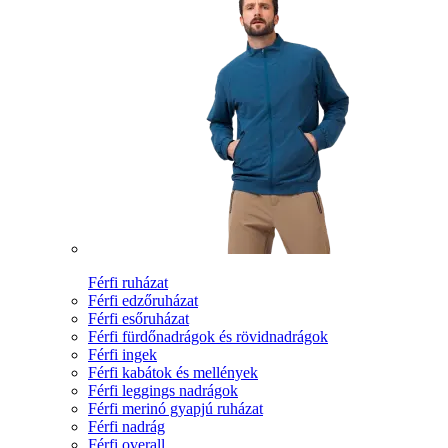
Férfi ruházat
Férfi edzőruházat
Férfi esőruházat
Férfi fürdőnadrágok és rövidnadrágok
Férfi ingek
Férfi kabátok és mellények
Férfi leggings nadrágok
Férfi merinó gyapjú ruházat
Férfi nadrág
Férfi overall