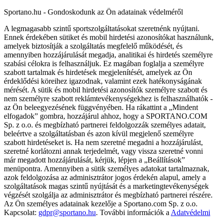
Sportano.hu - Gondoskodunk az Ön adatainak védelméről
A legmagasabb szintű sportszolgáltatásokat szeretnénk nyújtani.
Ennek érdekében sütiket és mobil hirdetési azonosítókat használunk,
amelyek biztosítják a szolgáltatás megfelelő működését, és
amennyiben hozzájárulását megadja, analitikai és hirdetés személyre
szabási célokra is felhasználjuk. Ez magában foglalja a személyre
szabott tartalmak és hirdetések megjelenítését, amelyek az Ön
érdeklődési köreihez igazodnak, valamint ezek hatékonyságának
mérését. A sütik és mobil hirdetési azonosítók személyre szabott és
nem személyre szabott reklámtevékenységekhez is felhasználhatók -
az Ön beleegyezésének függvényében. Ha rákattint a „Mindent
elfogadok” gombra, hozzájárul ahhoz, hogy a SPORTANO.COM
Sp. z o.o. és megbízható partnerei feldolgozzák személyes adatait,
beleértve a szolgáltatásban és azon kívül megjelenő személyre
szabott hirdetéseket is. Ha nem szeretné megadni a hozzájárulást,
szeretné korlátozni annak terjedelmét, vagy vissza szeretné vonni
már megadott hozzájárulását, kérjük, lépjen a „Beállítások”
menüpontra. Amennyiben a sütik személyes adatokat tartalmaznak,
azok feldolgozása az adminisztrátor jogos érdekén alapul, amely a
szolgáltatások magas szintű nyújtását és a marketingtevékenységek
végzését szolgálja az adminisztrátor és megbízható partnerei részére.
Az Ön személyes adatainak kezelője a Sportano.com Sp. z o.o.
Kapcsolat:
gdpr@sportano.hu
. További információk a
Adatvédelmi