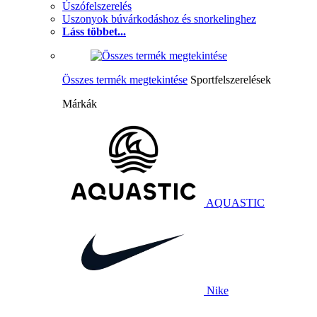
Úszófelszerelés
Uszonyok búvárkodáshoz és snorkelinghez
Láss többet...
Összes termék megtekintése
Sportfelszerelések
Márkák
AQUASTIC
Nike