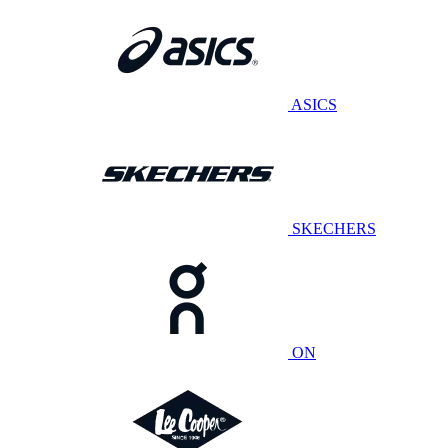
ASICS
SKECHERS
ON