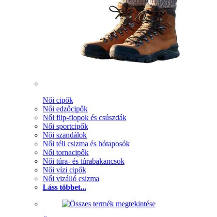
Női cipők
Női edzőcipők
Női flip-flopok és csúszdák
Női sportcipők
Női szandálok
Női téli csizma és hótaposók
Női tornacipők
Női túra- és túrabakancsok
Női vízi cipők
Női vizálló csizma
Láss többet...