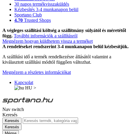
30 napos termékvisszaküldés
Kézbesítés 3-4 munkanapon belül
Sportano Club
4.70
Trusted Shops
A végleges szállítási költség a szállítmány súlyától és méretétől
függ.
További információk a szállításról
Megnézem hogyan küldhetem vissza a terméket
A rendeléseket rendszerint 3-4 munkanapon belül kézbesítjük.
A szállítási idő a termék rendelkezésre állásától valamint a
kiválasztott szállítási módtól függően változhat.
Megnézem a részletes információkat
Kapcsolat
HU
>
Nav switch
Keresés
Keresés
Keresés
Mégse