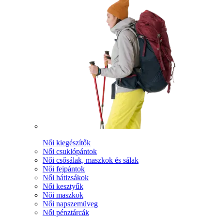
Női kiegészítők
Női csuklópántok
Női csősálak, maszkok és sálak
Női fejpántok
Női hátizsákok
Női kesztyűk
Női maszkok
Női napszemüveg
Női pénztárcák