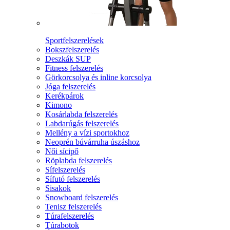
Sportfelszerelések
Bokszfelszerelés
Deszkák SUP
Fitness felszerelés
Görkorcsolya és inline korcsolya
Jóga felszerelés
Kerékpárok
Kimono
Kosárlabda felszerelés
Labdarúgás felszerelés
Mellény a vízi sportokhoz
Neoprén búvárruha úszáshoz
Női sícipő
Röplabda felszerelés
Sífelszerelés
Sífutó felszerelés
Sisakok
Snowboard felszerelés
Tenisz felszerelés
Túrafelszerelés
Túrabotok