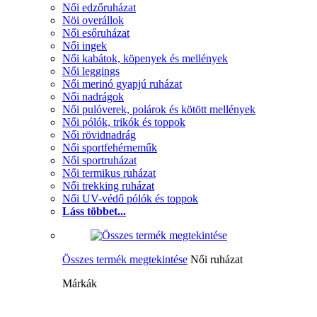
Női edzőruházat
Nöi overállok
Női esőruházat
Női ingek
Női kabátok, köpenyek és mellények
Női leggings
Női merinó gyapjú ruházat
Női nadrágok
Női pulóverek, polárok és kötött mellények
Női pólók, trikók és toppok
Női rövidnadrág
Női sportfehérneműk
Női sportruházat
Női termikus ruházat
Női trekking ruházat
Női UV-védő pólók és toppok
Láss többet...
Összes termék megtekintése
Női ruházat
Márkák