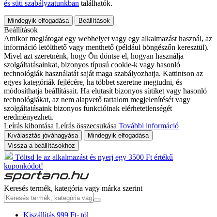
és süti szabályzatunkban
találhatók.
Mindegyik elfogadása
Beállítások
Beállítások
Amikor meglátogat egy webhelyet vagy egy alkalmazást használ, az
információ letölthető vagy menthető (például böngészőn keresztül).
Mivel azt szeretnénk, hogy Ön döntse el, hogyan használja
szolgáltatásainkat, bizonyos típusú cookie-k vagy hasonló
technológiák használatát saját maga szabályozhatja. Kattintson az
egyes kategóriák fejlécére, ha többet szeretne megtudni, és
módosíthatja beállításait. Ha elutasít bizonyos sütiket vagy hasonló
technológiákat, az nem alapvető tartalom megjelenítését vagy
szolgáltatásaink bizonyos funkcióinak elérhetetlenségét
eredményezheti.
Leírás kibontása
Leírás összecsukása
További információ
Kiválasztás jóváhagyása
Mindegyik elfogadása
Vissza a beállításokhoz
Töltsd le az alkalmazást és nyerj egy 3500 Ft értékű
kuponkódot!
Keresés termék, kategória vagy márka szerint
Kiszállítás 999 Ft- tól