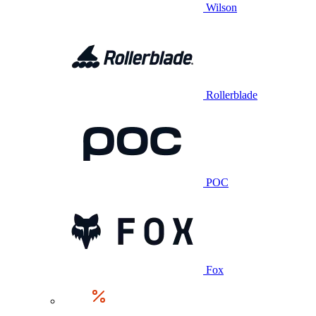
Wilson
Rollerblade
POC
Fox