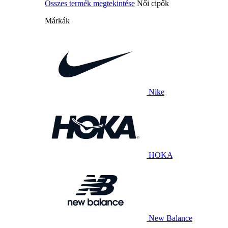
Összes termék megtekintése
Női cipők
Márkák
Nike
HOKA
New Balance