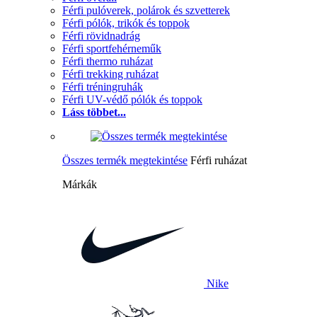
Férfi pulóverek, polárok és szvetterek
Férfi pólók, trikók és toppok
Férfi rövidnadrág
Férfi sportfehérneműk
Férfi thermo ruházat
Férfi trekking ruházat
Férfi tréningruhák
Férfi UV-védő pólók és toppok
Láss többet...
Összes termék megtekintése
Férfi ruházat
Márkák
Nike