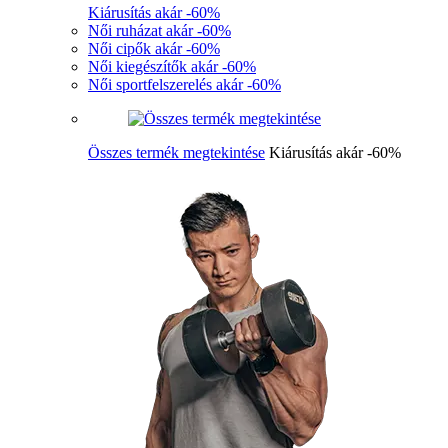
Kiárusítás akár -60%
Női ruházat akár -60%
Női cipők akár -60%
Női kiegészítők akár -60%
Női sportfelszerelés akár -60%
Összes termék megtekintése
Kiárusítás akár -60%