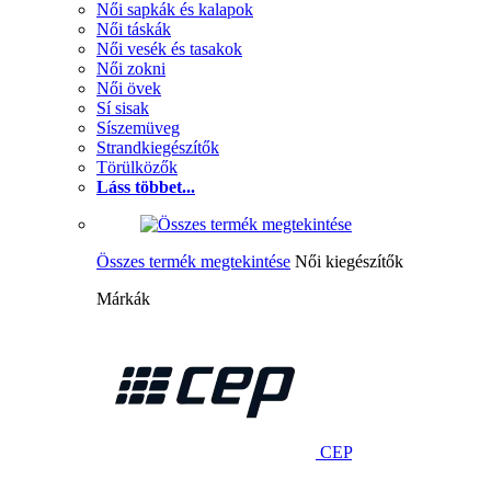
Női sapkák és kalapok
Női táskák
Női vesék és tasakok
Női zokni
Női övek
Sí sisak
Síszemüveg
Strandkiegészítők
Törülközők
Láss többet...
Összes termék megtekintése
Női kiegészítők
Márkák
CEP