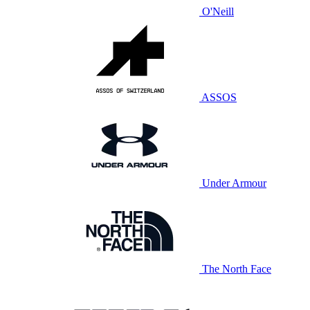
O'Neill
ASSOS
Under Armour
The North Face