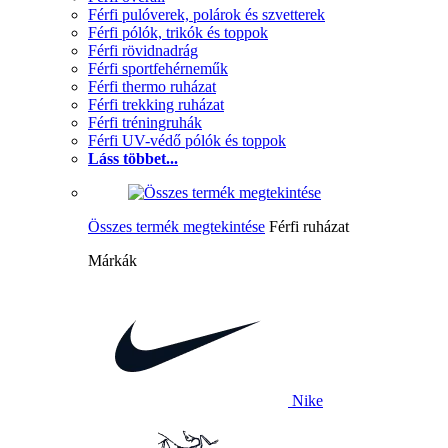
Férfi pulóverek, polárok és szvetterek
Férfi pólók, trikók és toppok
Férfi rövidnadrág
Férfi sportfehérneműk
Férfi thermo ruházat
Férfi trekking ruházat
Férfi tréningruhák
Férfi UV-védő pólók és toppok
Láss többet...
Összes termék megtekintése
Férfi ruházat
Márkák
Nike