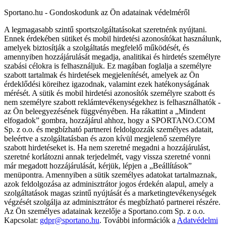
Sportano.hu - Gondoskodunk az Ön adatainak védelméről
A legmagasabb szintű sportszolgáltatásokat szeretnénk nyújtani.
Ennek érdekében sütiket és mobil hirdetési azonosítókat használunk,
amelyek biztosítják a szolgáltatás megfelelő működését, és
amennyiben hozzájárulását megadja, analitikai és hirdetés személyre
szabási célokra is felhasználjuk. Ez magában foglalja a személyre
szabott tartalmak és hirdetések megjelenítését, amelyek az Ön
érdeklődési köreihez igazodnak, valamint ezek hatékonyságának
mérését. A sütik és mobil hirdetési azonosítók személyre szabott és
nem személyre szabott reklámtevékenységekhez is felhasználhatók -
az Ön beleegyezésének függvényében. Ha rákattint a „Mindent
elfogadok” gombra, hozzájárul ahhoz, hogy a SPORTANO.COM
Sp. z o.o. és megbízható partnerei feldolgozzák személyes adatait,
beleértve a szolgáltatásban és azon kívül megjelenő személyre
szabott hirdetéseket is. Ha nem szeretné megadni a hozzájárulást,
szeretné korlátozni annak terjedelmét, vagy vissza szeretné vonni
már megadott hozzájárulását, kérjük, lépjen a „Beállítások”
menüpontra. Amennyiben a sütik személyes adatokat tartalmaznak,
azok feldolgozása az adminisztrátor jogos érdekén alapul, amely a
szolgáltatások magas szintű nyújtását és a marketingtevékenységek
végzését szolgálja az adminisztrátor és megbízható partnerei részére.
Az Ön személyes adatainak kezelője a Sportano.com Sp. z o.o.
Kapcsolat:
gdpr@sportano.hu
. További információk a
Adatvédelmi