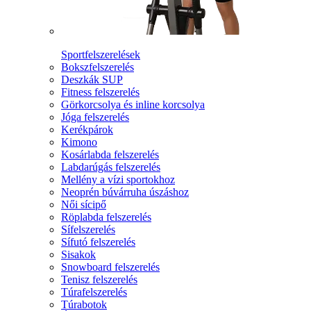
Sportfelszerelések
Bokszfelszerelés
Deszkák SUP
Fitness felszerelés
Görkorcsolya és inline korcsolya
Jóga felszerelés
Kerékpárok
Kimono
Kosárlabda felszerelés
Labdarúgás felszerelés
Mellény a vízi sportokhoz
Neoprén búvárruha úszáshoz
Női sícipő
Röplabda felszerelés
Sífelszerelés
Sífutó felszerelés
Sisakok
Snowboard felszerelés
Tenisz felszerelés
Túrafelszerelés
Túrabotok