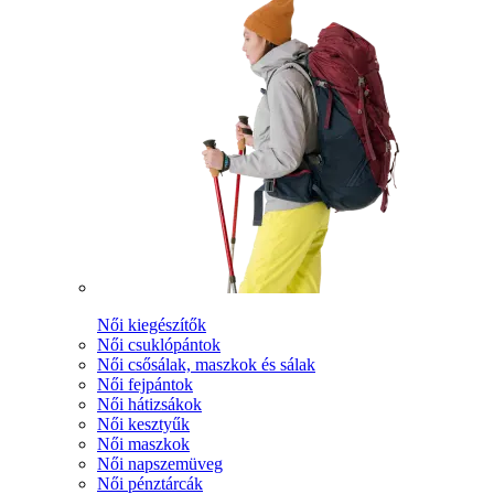
Női kiegészítők
Női csuklópántok
Női csősálak, maszkok és sálak
Női fejpántok
Női hátizsákok
Női kesztyűk
Női maszkok
Női napszemüveg
Női pénztárcák