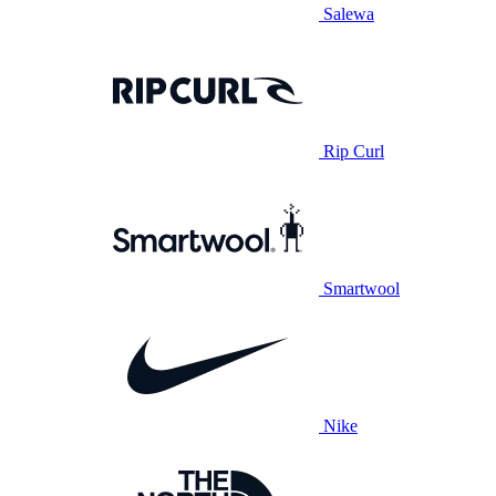
Salewa
Rip Curl
Smartwool
Nike