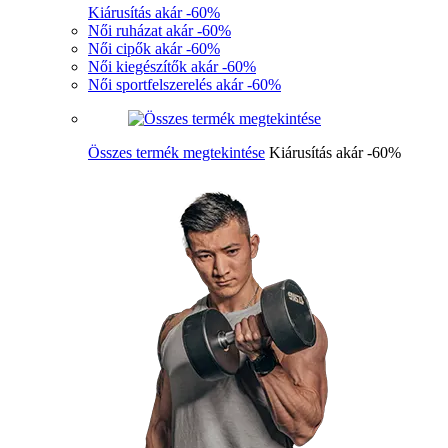
Kiárusítás akár -60%
Női ruházat akár -60%
Női cipők akár -60%
Női kiegészítők akár -60%
Női sportfelszerelés akár -60%
Összes termék megtekintése
Kiárusítás akár -60%