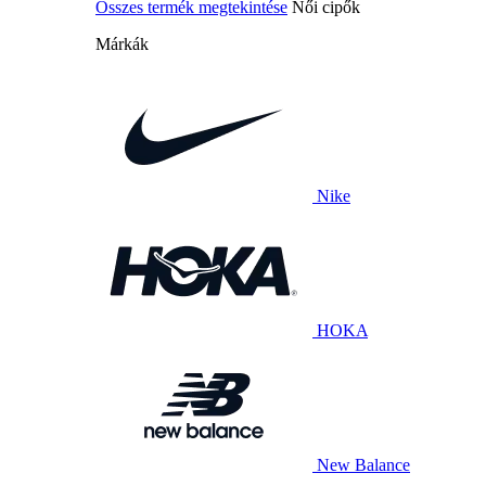
Összes termék megtekintése
Női cipők
Márkák
Nike
HOKA
New Balance