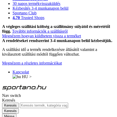
30 napos termékvisszaküldés
Kézbesítés 3-4 munkanapon belül
Sportano Club
4.70
Trusted Shops
A végleges szállítási költség a szállítmány súlyától és méretétől
függ.
További információk a szállításról
Megnézem hogyan küldhetem vissza a terméket
A rendeléseket rendszerint 3-4 munkanapon belül kézbesítjük.
A szállítási idő a termék rendelkezésre állásától valamint a
kiválasztott szállítási módtól függően változhat.
Megnézem a részletes információkat
Kapcsolat
HU
>
Nav switch
Keresés
Keresés
Keresés
Mégse