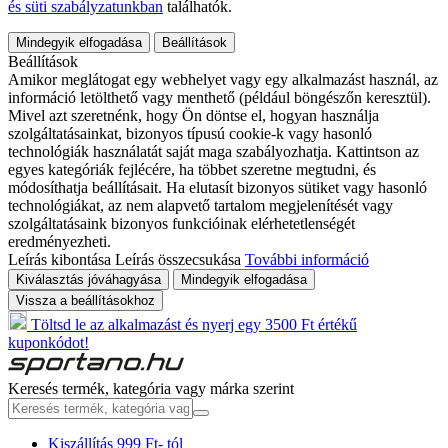
és süti szabályzatunkban
találhatók.
Mindegyik elfogadása
Beállítások
Beállítások
Amikor meglátogat egy webhelyet vagy egy alkalmazást használ, az
információ letölthető vagy menthető (például böngészőn keresztül).
Mivel azt szeretnénk, hogy Ön döntse el, hogyan használja
szolgáltatásainkat, bizonyos típusú cookie-k vagy hasonló
technológiák használatát saját maga szabályozhatja. Kattintson az
egyes kategóriák fejlécére, ha többet szeretne megtudni, és
módosíthatja beállításait. Ha elutasít bizonyos sütiket vagy hasonló
technológiákat, az nem alapvető tartalom megjelenítését vagy
szolgáltatásaink bizonyos funkcióinak elérhetetlenségét
eredményezheti.
Leírás kibontása
Leírás összecsukása
További információ
Kiválasztás jóváhagyása
Mindegyik elfogadása
Vissza a beállításokhoz
Töltsd le az alkalmazást és nyerj egy 3500 Ft értékű
kuponkódot!
Keresés termék, kategória vagy márka szerint
Kiszállítás 999 Ft- tól