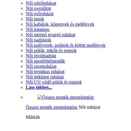
Női edzőruházat
Nöi overállok
Női esőruházat
Női ingek
Női kabátok, köpenyek és mellények
Női leggings
Női merinó gyapjú ruházat
Női nadrágok
Női pulóverek, polárok és kötött mellények
Női pólók, trikók és toppok
Női rövidnadrág
Női sportfehérneműk
Női sportruházat
Női termikus ruházat
Női trekking ruházat
Női UV-védő pólók és toppok
Láss többet...
Összes termék megtekintése
Női ruházat
Márkák