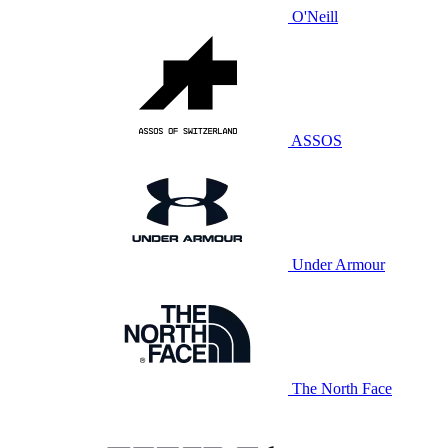
O'Neill
ASSOS
Under Armour
The North Face