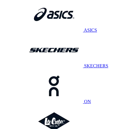
ASICS
SKECHERS
ON