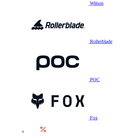
Wilson
Rollerblade
POC
Fox