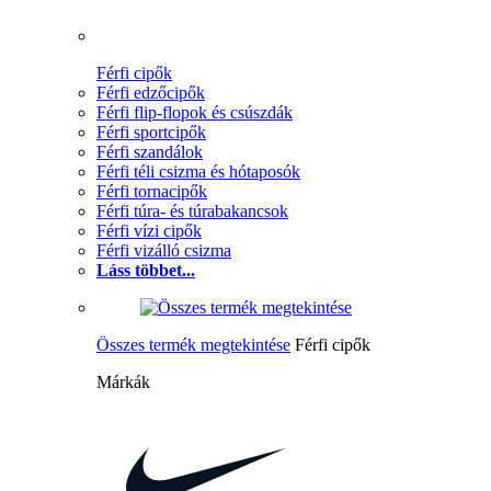
Férfi cipők
Férfi edzőcipők
Férfi flip-flopok és csúszdák
Férfi sportcipők
Férfi szandálok
Férfi téli csizma és hótaposók
Férfi tornacipők
Férfi túra- és túrabakancsok
Férfi vízi cipők
Férfi vizálló csizma
Láss többet...
Összes termék megtekintése
Férfi cipők
Márkák