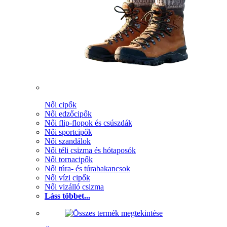
Női cipők
Női edzőcipők
Női flip-flopok és csúszdák
Női sportcipők
Női szandálok
Női téli csizma és hótaposók
Női tornacipők
Női túra- és túrabakancsok
Női vízi cipők
Női vizálló csizma
Láss többet...