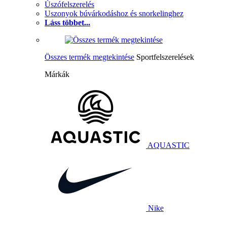
Úszófelszerelés
Uszonyok búvárkodáshoz és snorkelinghez
Láss többet...
Összes termék megtekintése
Sportfelszerelések
Márkák
AQUASTIC
Nike