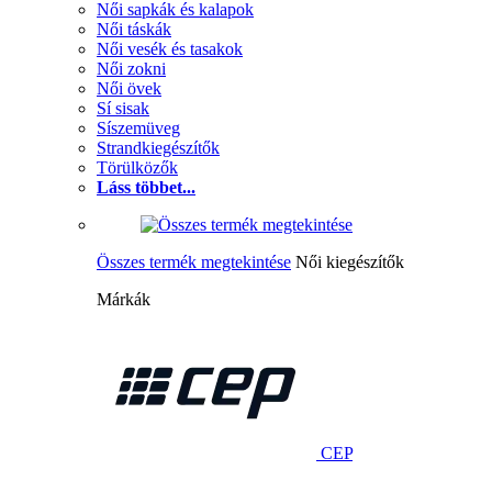
Női sapkák és kalapok
Női táskák
Női vesék és tasakok
Női zokni
Női övek
Sí sisak
Síszemüveg
Strandkiegészítők
Törülközők
Láss többet...
Összes termék megtekintése
Női kiegészítők
Márkák
CEP