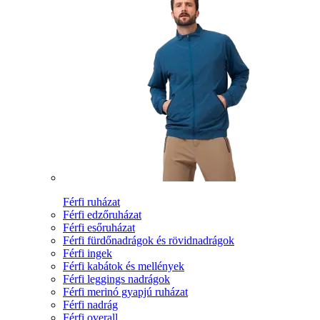
Férfi ruházat
Férfi edzőruházat
Férfi esőruházat
Férfi fürdőnadrágok és rövidnadrágok
Férfi ingek
Férfi kabátok és mellények
Férfi leggings nadrágok
Férfi merinó gyapjú ruházat
Férfi nadrág
Férfi overall