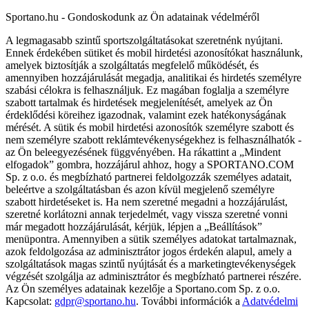
Sportano.hu - Gondoskodunk az Ön adatainak védelméről
A legmagasabb szintű sportszolgáltatásokat szeretnénk nyújtani.
Ennek érdekében sütiket és mobil hirdetési azonosítókat használunk,
amelyek biztosítják a szolgáltatás megfelelő működését, és
amennyiben hozzájárulását megadja, analitikai és hirdetés személyre
szabási célokra is felhasználjuk. Ez magában foglalja a személyre
szabott tartalmak és hirdetések megjelenítését, amelyek az Ön
érdeklődési köreihez igazodnak, valamint ezek hatékonyságának
mérését. A sütik és mobil hirdetési azonosítók személyre szabott és
nem személyre szabott reklámtevékenységekhez is felhasználhatók -
az Ön beleegyezésének függvényében. Ha rákattint a „Mindent
elfogadok” gombra, hozzájárul ahhoz, hogy a SPORTANO.COM
Sp. z o.o. és megbízható partnerei feldolgozzák személyes adatait,
beleértve a szolgáltatásban és azon kívül megjelenő személyre
szabott hirdetéseket is. Ha nem szeretné megadni a hozzájárulást,
szeretné korlátozni annak terjedelmét, vagy vissza szeretné vonni
már megadott hozzájárulását, kérjük, lépjen a „Beállítások”
menüpontra. Amennyiben a sütik személyes adatokat tartalmaznak,
azok feldolgozása az adminisztrátor jogos érdekén alapul, amely a
szolgáltatások magas szintű nyújtását és a marketingtevékenységek
végzését szolgálja az adminisztrátor és megbízható partnerei részére.
Az Ön személyes adatainak kezelője a Sportano.com Sp. z o.o.
Kapcsolat:
gdpr@sportano.hu
. További információk a
Adatvédelmi