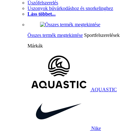
Úszófelszerelés
Uszonyok búvárkodáshoz és snorkelinghez
Láss többet...
Összes termék megtekintése
Sportfelszerelések
Márkák
AQUASTIC
Nike