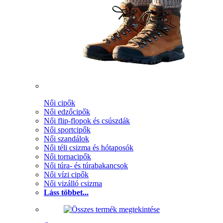
Női cipők
Női edzőcipők
Női flip-flopok és csúszdák
Női sportcipők
Női szandálok
Női téli csizma és hótaposók
Női tornacipők
Női túra- és túrabakancsok
Női vízi cipők
Női vizálló csizma
Láss többet...