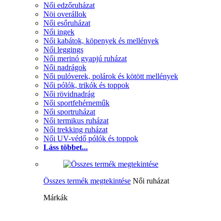
Női edzőruházat
Nöi overállok
Női esőruházat
Női ingek
Női kabátok, köpenyek és mellények
Női leggings
Női merinó gyapjú ruházat
Női nadrágok
Női pulóverek, polárok és kötött mellények
Női pólók, trikók és toppok
Női rövidnadrág
Női sportfehérneműk
Női sportruházat
Női termikus ruházat
Női trekking ruházat
Női UV-védő pólók és toppok
Láss többet...
Összes termék megtekintése
Női ruházat
Márkák