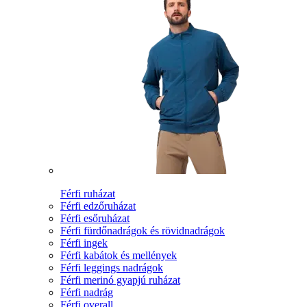
Férfi ruházat
Férfi edzőruházat
Férfi esőruházat
Férfi fürdőnadrágok és rövidnadrágok
Férfi ingek
Férfi kabátok és mellények
Férfi leggings nadrágok
Férfi merinó gyapjú ruházat
Férfi nadrág
Férfi overall