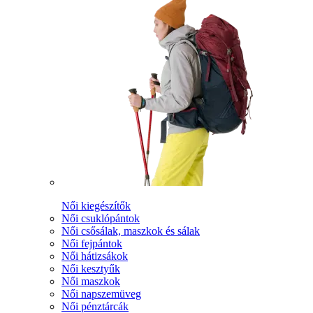
Női kiegészítők
Női csuklópántok
Női csősálak, maszkok és sálak
Női fejpántok
Női hátizsákok
Női kesztyűk
Női maszkok
Női napszemüveg
Női pénztárcák