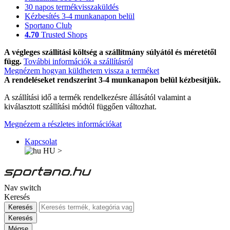
30 napos termékvisszaküldés
Kézbesítés 3-4 munkanapon belül
Sportano Club
4.70
Trusted Shops
A végleges szállítási költség a szállítmány súlyától és méretétől
függ.
További információk a szállításról
Megnézem hogyan küldhetem vissza a terméket
A rendeléseket rendszerint 3-4 munkanapon belül kézbesítjük.
A szállítási idő a termék rendelkezésre állásától valamint a
kiválasztott szállítási módtól függően változhat.
Megnézem a részletes információkat
Kapcsolat
HU
>
Nav switch
Keresés
Keresés
Keresés
Mégse