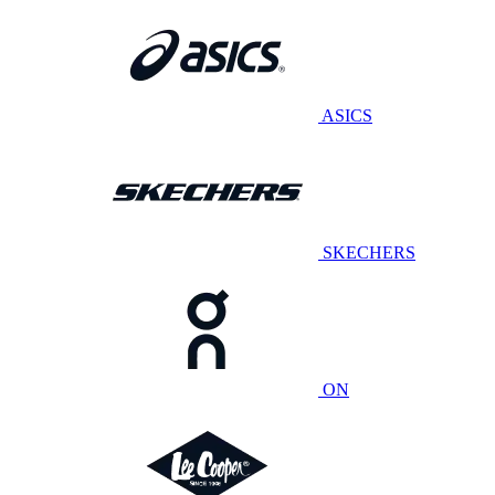
ASICS
SKECHERS
ON