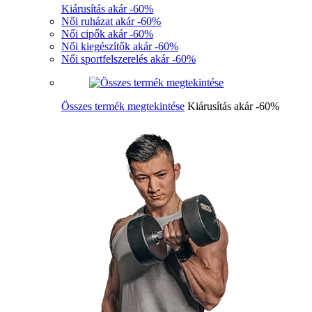
Kiárusítás akár -60%
Női ruházat akár -60%
Női cipők akár -60%
Női kiegészítők akár -60%
Női sportfelszerelés akár -60%
Összes termék megtekintése
Kiárusítás akár -60%