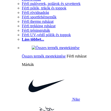
Férfi pulóverek, polárok és szvetterek
Férfi pólók, trikók és toppok
Férfi rövidnadrág
Férfi sportfehérneműk
Férfi thermo ruházat
Férfi trekking ruházat
Férfi tréningruhák
Férfi UV-védő pólók és toppok
Láss többet...
Összes termék megtekintése
Férfi ruházat
Márkák
Nike