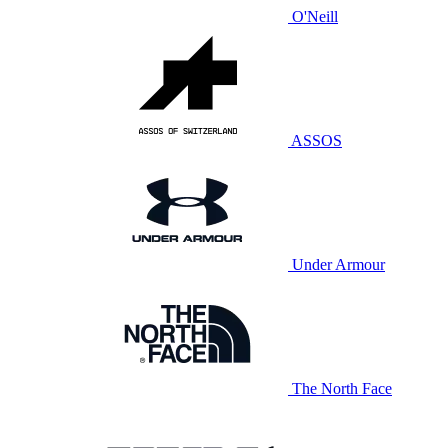
O'Neill
ASSOS
Under Armour
The North Face