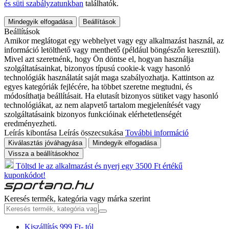
és süti szabályzatunkban
találhatók.
Mindegyik elfogadása
Beállítások
Beállítások
Amikor meglátogat egy webhelyet vagy egy alkalmazást használ, az
információ letölthető vagy menthető (például böngészőn keresztül).
Mivel azt szeretnénk, hogy Ön döntse el, hogyan használja
szolgáltatásainkat, bizonyos típusú cookie-k vagy hasonló
technológiák használatát saját maga szabályozhatja. Kattintson az
egyes kategóriák fejlécére, ha többet szeretne megtudni, és
módosíthatja beállításait. Ha elutasít bizonyos sütiket vagy hasonló
technológiákat, az nem alapvető tartalom megjelenítését vagy
szolgáltatásaink bizonyos funkcióinak elérhetetlenségét
eredményezheti.
Leírás kibontása
Leírás összecsukása
További információ
Kiválasztás jóváhagyása
Mindegyik elfogadása
Vissza a beállításokhoz
Töltsd le az alkalmazást és nyerj egy 3500 Ft értékű
kuponkódot!
Keresés termék, kategória vagy márka szerint
Kiszállítás 999 Ft- tól