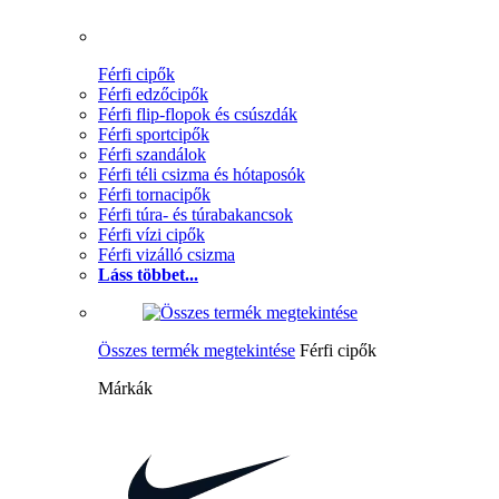
Férfi cipők
Férfi edzőcipők
Férfi flip-flopok és csúszdák
Férfi sportcipők
Férfi szandálok
Férfi téli csizma és hótaposók
Férfi tornacipők
Férfi túra- és túrabakancsok
Férfi vízi cipők
Férfi vizálló csizma
Láss többet...
Összes termék megtekintése
Férfi cipők
Márkák