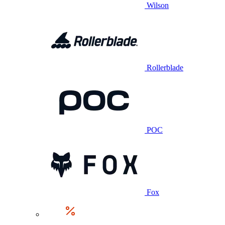
Wilson
Rollerblade
POC
Fox