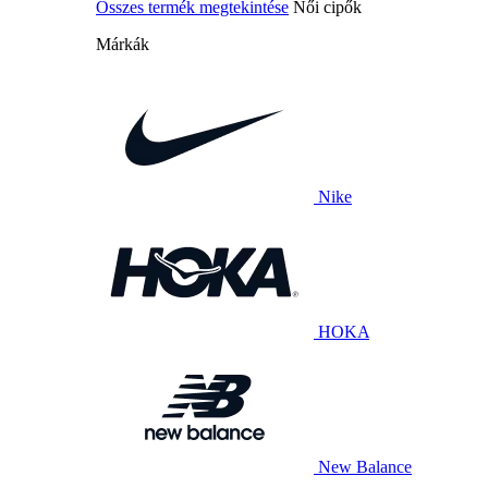
Összes termék megtekintése
Női cipők
Márkák
Nike
HOKA
New Balance