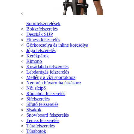
Sportfelszerelések
Bokszfelszerelés
Deszkák SUP
Fitness felszerelés
Görkorcsolya és inline korcsolya
Jóga felszerelés
Kerékpárok
Kimono
Kosárlabda felszerelés
Labdarúgás felszerelés
Mellény a vízi sportokhoz
Neoprén búvárruha úszáshoz
Női sícipő
Röplabda felszerelés
Sífelszerelés
Sífutó felszerelés
Sisakok
Snowboard felszerelés
Tenisz felszerelés
Túrafelszerelés
Túrabotok