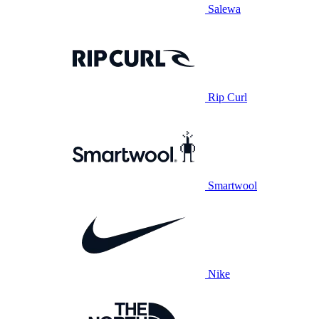
Salewa
Rip Curl
Smartwool
Nike