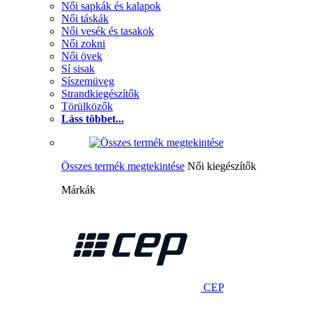
Női sapkák és kalapok
Női táskák
Női vesék és tasakok
Női zokni
Női övek
Sí sisak
Síszemüveg
Strandkiegészítők
Törülközők
Láss többet...
Összes termék megtekintése
Női kiegészítők
Márkák
CEP