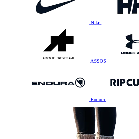
Nike
ASSOS
Endura