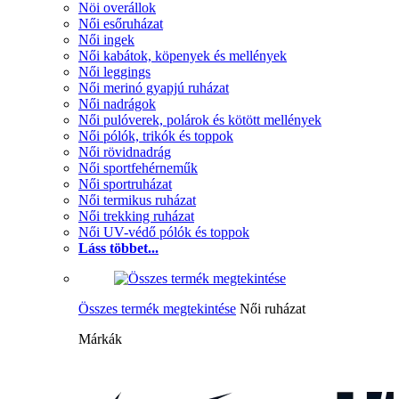
Nöi overállok
Női esőruházat
Női ingek
Női kabátok, köpenyek és mellények
Női leggings
Női merinó gyapjú ruházat
Női nadrágok
Női pulóverek, polárok és kötött mellények
Női pólók, trikók és toppok
Női rövidnadrág
Női sportfehérneműk
Női sportruházat
Női termikus ruházat
Női trekking ruházat
Női UV-védő pólók és toppok
Láss többet...
Összes termék megtekintése
Női ruházat
Márkák