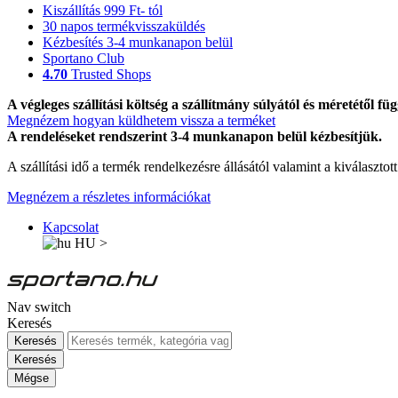
Kiszállítás 999 Ft- tól
30 napos termékvisszaküldés
Kézbesítés 3-4 munkanapon belül
Sportano Club
4.70
Trusted Shops
A végleges szállítási költség a szállítmány súlyától és méretétől füg
Megnézem hogyan küldhetem vissza a terméket
A rendeléseket rendszerint 3-4 munkanapon belül kézbesítjük.
A szállítási idő a termék rendelkezésre állásától valamint a kiválasztot
Megnézem a részletes információkat
Kapcsolat
HU
>
Nav switch
Keresés
Keresés
Keresés
Mégse