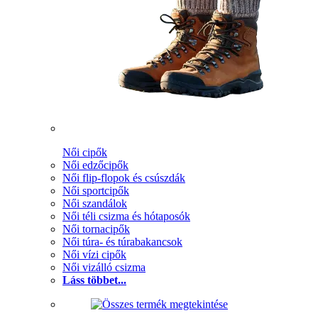
Női cipők
Női edzőcipők
Női flip-flopok és csúszdák
Női sportcipők
Női szandálok
Női téli csizma és hótaposók
Női tornacipők
Női túra- és túrabakancsok
Női vízi cipők
Női vizálló csizma
Láss többet...