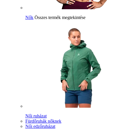
Nők
Összes termék megtekintése
Női ruházat
Fürdőruhák nőknek
Női edzőruházat