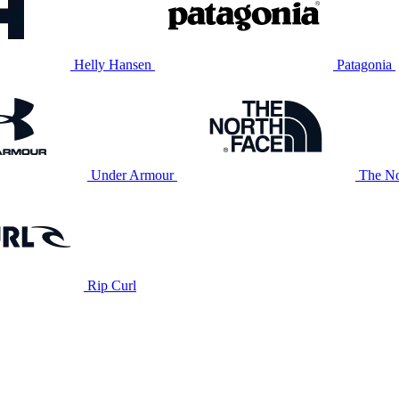
Helly Hansen
Patagonia
Under Armour
The No
Rip Curl