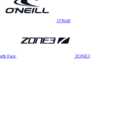
O'Neill
rth Face
ZONE3