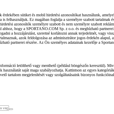
k érdekében sütiket és mobil hirdetési azonosítókat használunk, amelye
ra is felhasználjuk. Ez magában foglalja a személyre szabott tartalmak 
hirdetési azonosítók személyre szabott és nem személyre szabott rekl
l ahhoz, hogy a SPORTANO.COM Sp. z o.o. és megbízható partnerei fel
gadni a hozzájárulást, szeretné korlátozni annak terjedelmét, vagy viss
almaznak, azok feldolgozása az adminisztrátor jogos érdekén alapul, am
ízható partnerei részére. Az Ön személyes adatainak kezelője a Sporta
formáció letölthető vagy menthető (például böngészőn keresztül). Mive
 használatát saját maga szabályozhatja. Kattintson az egyes kategóriák f
vető tartalom megjelenítését vagy szolgáltatásaink bizonyos funkcióina