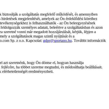
k biztosítják a szolgáltatás megfelelő működését, és amennyiben
és hirdetések megjelenítését, amelyek az Ön érdeklődési köreihez
ámtevékenységekhez is felhasználhatók - az Ön beleegyezésének
dolgozzák személyes adatait, beleértve a szolgáltatásban és azon
za szeretné vonni már megadott hozzájárulását, kérjük, lépjen a
ely a szolgáltatások magas szintű nyújtását és a
no.com Sp. z o.o. Kapcsolat:
gdpr@sportano.hu
. További információk
l azt szeretnénk, hogy Ön döntse el, hogyan használja
ejlécére, ha többet szeretne megtudni, és módosíthatja beállításait.
k elérhetetlenségét eredményezheti.