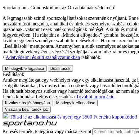
Sportano.hu - Gondoskodunk az Ön adatainak védelméről
A legmagasabb szintű sportszolgáltatásokat szeretnénk nyújtani. Enne
hozzájárulását megadja, analitikai és hirdetés személyre szabási célok
igazodnak, valamint ezek hatékonyságának mérését. A sütik és mobil 
függvényében. Ha rákattint a „Mindent elfogadok” gombra, hozzájáru
kívül megjelenő személyre szabott hirdetéseket is. Ha nem szeretné me
„Beállítások” menüpontra. Amennyiben a sütik személyes adatokat tart
marketingtevékenységek végzését szolgálja az adminisztrátor és megb
a
Adatvédelmi és süti szabályzatunkban
találhatók.
Mindegyik elfogadása
Beállítások
Beállítások
Amikor meglátogat egy webhelyet vagy egy alkalmazást használ, az in
szolgáltatásainkat, bizonyos típusú cookie-k vagy hasonló technológiák
Ha elutasít bizonyos sütiket vagy hasonló technológiákat, az nem alap
Leírás kibontása
Leírás összecsukása
További információ
Kiválasztás jóváhagyása
Mindegyik elfogadása
Vissza a beállításokhoz
Töltsd le az alkalmazást és nyerj egy 3500 Ft értékű kuponkódot!
Keresés termék, kategória vagy márka szerint