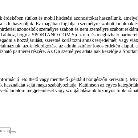
k érdekében sütiket és mobil hirdetési azonosítókat használunk, amelye
ra is felhasználjuk. Ez magában foglalja a személyre szabott tartalmak 
hirdetési azonosítók személyre szabott és nem személyre szabott rekl
l ahhoz, hogy a SPORTANO.COM Sp. z o.o. és megbízható partnerei fel
gadni a hozzájárulást, szeretné korlátozni annak terjedelmét, vagy viss
almaznak, azok feldolgozása az adminisztrátor jogos érdekén alapul, am
ízható partnerei részére. Az Ön személyes adatainak kezelője a Sporta
formáció letölthető vagy menthető (például böngészőn keresztül). Mive
 használatát saját maga szabályozhatja. Kattintson az egyes kategóriák f
vető tartalom megjelenítését vagy szolgáltatásaink bizonyos funkcióina