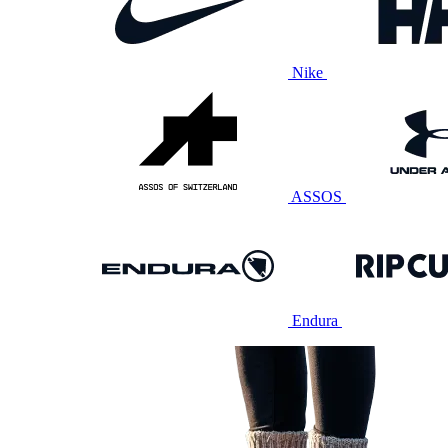
Nike
ASSOS
Endura