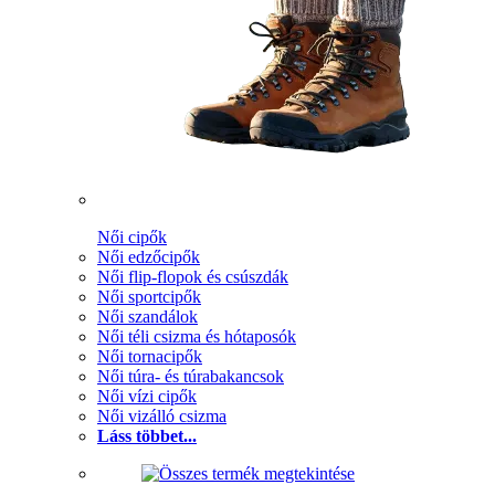
Női cipők
Női edzőcipők
Női flip-flopok és csúszdák
Női sportcipők
Női szandálok
Női téli csizma és hótaposók
Női tornacipők
Női túra- és túrabakancsok
Női vízi cipők
Női vizálló csizma
Láss többet...