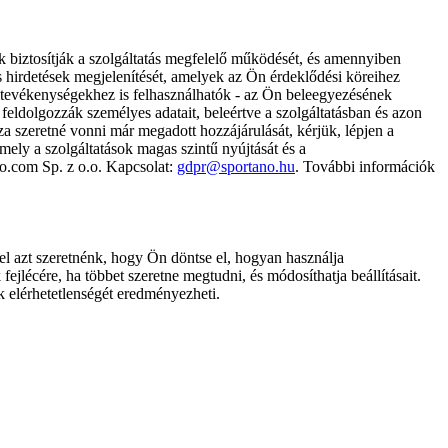
k biztosítják a szolgáltatás megfelelő működését, és amennyiben
és hirdetések megjelenítését, amelyek az Ön érdeklődési köreihez
ámtevékenységekhez is felhasználhatók - az Ön beleegyezésének
dolgozzák személyes adatait, beleértve a szolgáltatásban és azon
za szeretné vonni már megadott hozzájárulását, kérjük, lépjen a
ely a szolgáltatások magas szintű nyújtását és a
no.com Sp. z o.o. Kapcsolat:
gdpr@sportano.hu
. További információk
l azt szeretnénk, hogy Ön döntse el, hogyan használja
ejlécére, ha többet szeretne megtudni, és módosíthatja beállításait.
k elérhetetlenségét eredményezheti.