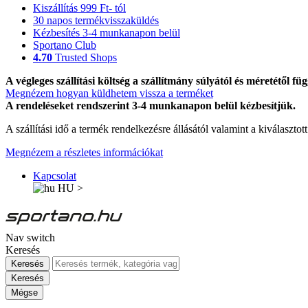
Kiszállítás 999 Ft- tól
30 napos termékvisszaküldés
Kézbesítés 3-4 munkanapon belül
Sportano Club
4.70
Trusted Shops
A végleges szállítási költség a szállítmány súlyától és méretétől füg
Megnézem hogyan küldhetem vissza a terméket
A rendeléseket rendszerint 3-4 munkanapon belül kézbesítjük.
A szállítási idő a termék rendelkezésre állásától valamint a kiválasztot
Megnézem a részletes információkat
Kapcsolat
HU
>
Nav switch
Keresés
Keresés
Keresés
Mégse