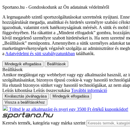
Sportano.hu - Gondoskodunk az Ön adatainak védelméről
A legmagasabb szintű sportszolgáltatásokat szeretnénk nyújtani. Enne
hozzájárulását megadja, analitikai és hirdetés személyre szabási célok
igazodnak, valamint ezek hatékonyságának mérését. A sütik és mobil 
függvényében. Ha rákattint a „Mindent elfogadok” gombra, hozzájáru
kívül megjelenő személyre szabott hirdetéseket is. Ha nem szeretné me
„Beállítások” menüpontra. Amennyiben a sütik személyes adatokat tart
marketingtevékenységek végzését szolgálja az adminisztrátor és megb
a
Adatvédelmi és süti szabályzatunkban
találhatók.
Mindegyik elfogadása
Beállítások
Beállítások
Amikor meglátogat egy webhelyet vagy egy alkalmazást használ, az in
szolgáltatásainkat, bizonyos típusú cookie-k vagy hasonló technológiák
Ha elutasít bizonyos sütiket vagy hasonló technológiákat, az nem alap
Leírás kibontása
Leírás összecsukása
További információ
Kiválasztás jóváhagyása
Mindegyik elfogadása
Vissza a beállításokhoz
Töltsd le az alkalmazást és nyerj egy 3500 Ft értékű kuponkódot!
Keresés termék, kategória vagy márka szerint