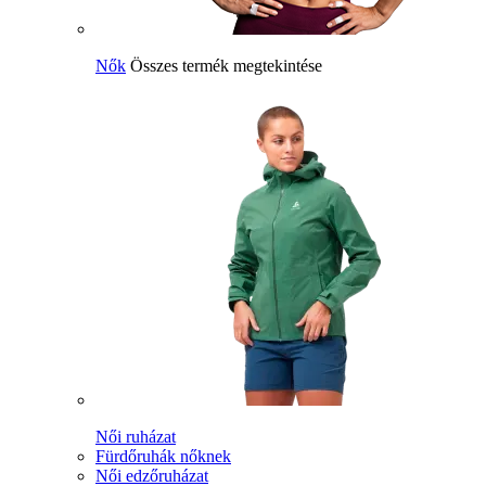
Nők
Összes termék megtekintése
Női ruházat
Fürdőruhák nőknek
Női edzőruházat