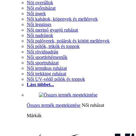
Nöi overállok
Női esőruházat
Női ingek
Női kabátok, köpenyek és mellények
Női leggings
Női merinó gyapjú ruházat
Női nadrágok
Női pulóverek, polárok és kötött mellények
Női pólók, trikók és toppok
Női rövidnadrág
Női sportfehérneműk
Női sportruházat
Női termikus ruházat
Női trekking ruházat
Női UV-védő pólók és toppok
Láss többet...
Összes termék megtekintése
Női ruházat
Márkák