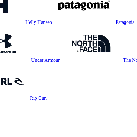
Helly Hansen
Patagonia
Under Armour
The No
Rip Curl