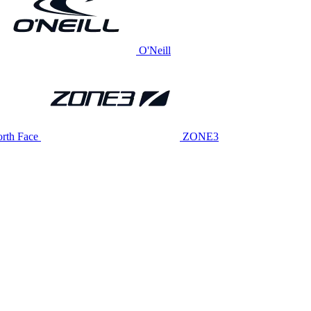
O'Neill
rth Face
ZONE3