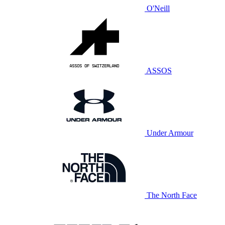
O'Neill
ASSOS
Under Armour
The North Face