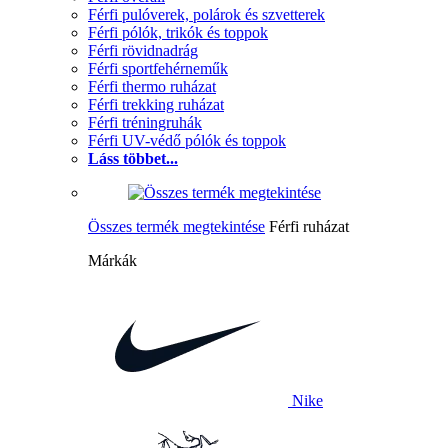
Férfi pulóverek, polárok és szvetterek
Férfi pólók, trikók és toppok
Férfi rövidnadrág
Férfi sportfehérneműk
Férfi thermo ruházat
Férfi trekking ruházat
Férfi tréningruhák
Férfi UV-védő pólók és toppok
Láss többet...
Összes termék megtekintése
Férfi ruházat
Márkák
Nike