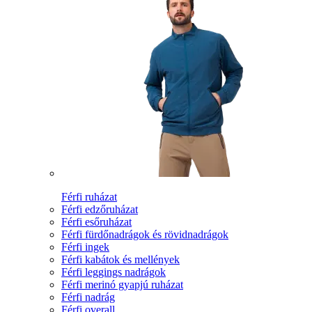
Férfi ruházat
Férfi edzőruházat
Férfi esőruházat
Férfi fürdőnadrágok és rövidnadrágok
Férfi ingek
Férfi kabátok és mellények
Férfi leggings nadrágok
Férfi merinó gyapjú ruházat
Férfi nadrág
Férfi overall