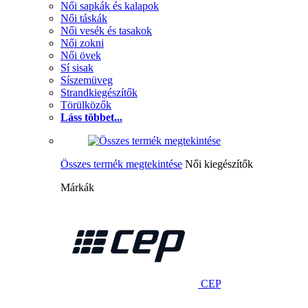
Női sapkák és kalapok
Női táskák
Női vesék és tasakok
Női zokni
Női övek
Sí sisak
Síszemüveg
Strandkiegészítők
Törülközők
Láss többet...
Összes termék megtekintése
Női kiegészítők
Márkák
CEP