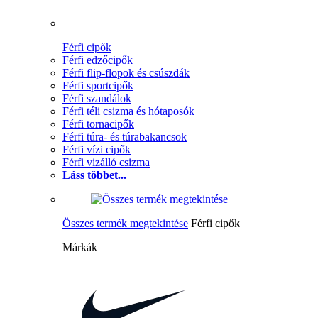
Férfi cipők
Férfi edzőcipők
Férfi flip-flopok és csúszdák
Férfi sportcipők
Férfi szandálok
Férfi téli csizma és hótaposók
Férfi tornacipők
Férfi túra- és túrabakancsok
Férfi vízi cipők
Férfi vizálló csizma
Láss többet...
Összes termék megtekintése
Férfi cipők
Márkák