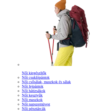
Női kiegészítők
Női csuklópántok
Női csősálak, maszkok és sálak
Női fejpántok
Női hátizsákok
Női kesztyűk
Női maszkok
Női napszemüveg
Női pénztárcák