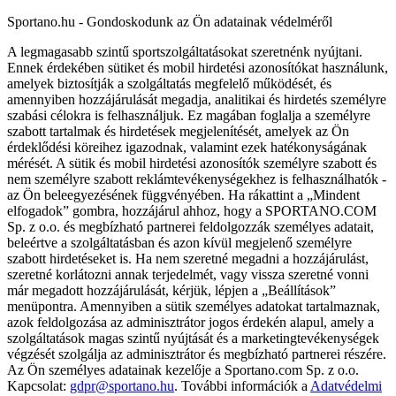
Sportano.hu - Gondoskodunk az Ön adatainak védelméről
A legmagasabb szintű sportszolgáltatásokat szeretnénk nyújtani.
Ennek érdekében sütiket és mobil hirdetési azonosítókat használunk,
amelyek biztosítják a szolgáltatás megfelelő működését, és
amennyiben hozzájárulását megadja, analitikai és hirdetés személyre
szabási célokra is felhasználjuk. Ez magában foglalja a személyre
szabott tartalmak és hirdetések megjelenítését, amelyek az Ön
érdeklődési köreihez igazodnak, valamint ezek hatékonyságának
mérését. A sütik és mobil hirdetési azonosítók személyre szabott és
nem személyre szabott reklámtevékenységekhez is felhasználhatók -
az Ön beleegyezésének függvényében. Ha rákattint a „Mindent
elfogadok” gombra, hozzájárul ahhoz, hogy a SPORTANO.COM
Sp. z o.o. és megbízható partnerei feldolgozzák személyes adatait,
beleértve a szolgáltatásban és azon kívül megjelenő személyre
szabott hirdetéseket is. Ha nem szeretné megadni a hozzájárulást,
szeretné korlátozni annak terjedelmét, vagy vissza szeretné vonni
már megadott hozzájárulását, kérjük, lépjen a „Beállítások”
menüpontra. Amennyiben a sütik személyes adatokat tartalmaznak,
azok feldolgozása az adminisztrátor jogos érdekén alapul, amely a
szolgáltatások magas szintű nyújtását és a marketingtevékenységek
végzését szolgálja az adminisztrátor és megbízható partnerei részére.
Az Ön személyes adatainak kezelője a Sportano.com Sp. z o.o.
Kapcsolat:
gdpr@sportano.hu
. További információk a
Adatvédelmi