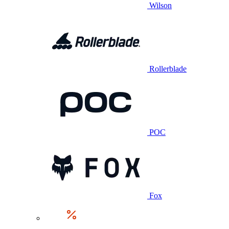
Wilson
Rollerblade
POC
Fox