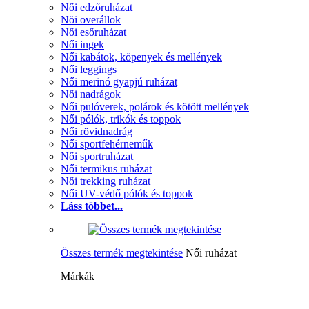
Női edzőruházat
Nöi overállok
Női esőruházat
Női ingek
Női kabátok, köpenyek és mellények
Női leggings
Női merinó gyapjú ruházat
Női nadrágok
Női pulóverek, polárok és kötött mellények
Női pólók, trikók és toppok
Női rövidnadrág
Női sportfehérneműk
Női sportruházat
Női termikus ruházat
Női trekking ruházat
Női UV-védő pólók és toppok
Láss többet...
Összes termék megtekintése
Női ruházat
Márkák