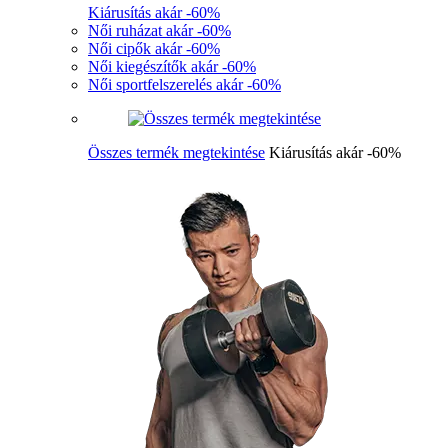
Kiárusítás akár -60%
Női ruházat akár -60%
Női cipők akár -60%
Női kiegészítők akár -60%
Női sportfelszerelés akár -60%
Összes termék megtekintése
Kiárusítás akár -60%