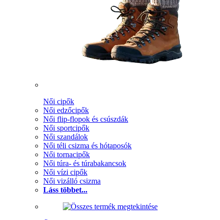
Női cipők
Női edzőcipők
Női flip-flopok és csúszdák
Női sportcipők
Női szandálok
Női téli csizma és hótaposók
Női tornacipők
Női túra- és túrabakancsok
Női vízi cipők
Női vizálló csizma
Láss többet...