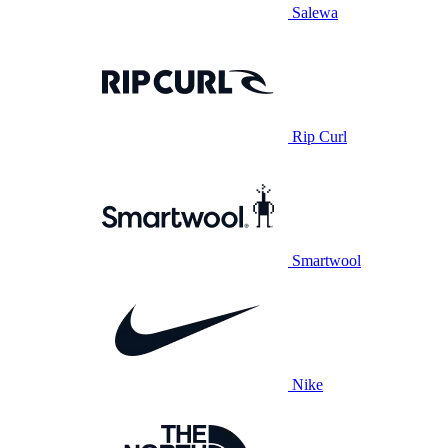
Salewa
Rip Curl
Smartwool
Nike