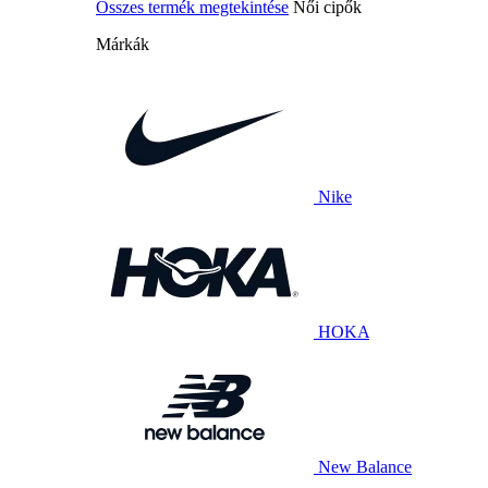
Összes termék megtekintése
Női cipők
Márkák
Nike
HOKA
New Balance