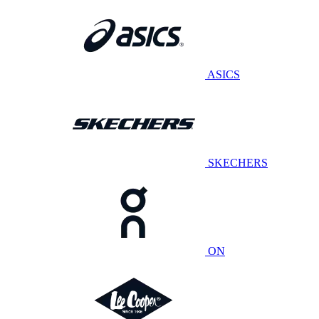
ASICS
SKECHERS
ON