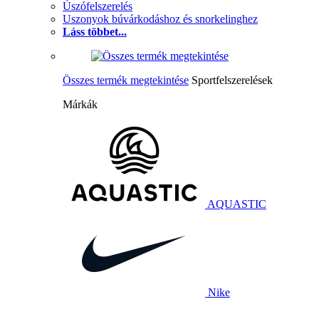
Úszófelszerelés
Uszonyok búvárkodáshoz és snorkelinghez
Láss többet...
Összes termék megtekintése
Sportfelszerelések
Márkák
AQUASTIC
Nike