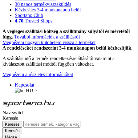
30 napos termékvisszaküldés
Kézbesítés 3-4 munkanapon belül
Sportano Club
4.70
Trusted Shops
A végleges szállítási költség a szállítmány súlyától és méretétől
függ.
További információk a szállításról
Megnézem hogyan küldhetem vissza a terméket
A rendeléseket rendszerint 3-4 munkanapon belül kézbesítjük.
A szállítási idő a termék rendelkezésre állásától valamint a
kiválasztott szállítási módtól függően változhat.
Megnézem a részletes információkat
Kapcsolat
HU
>
Nav switch
Keresés
Keresés
Keresés
Mégse