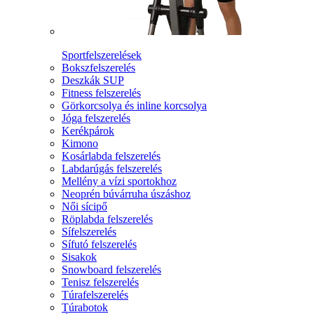
Sportfelszerelések
Bokszfelszerelés
Deszkák SUP
Fitness felszerelés
Görkorcsolya és inline korcsolya
Jóga felszerelés
Kerékpárok
Kimono
Kosárlabda felszerelés
Labdarúgás felszerelés
Mellény a vízi sportokhoz
Neoprén búvárruha úszáshoz
Női sícipő
Röplabda felszerelés
Sífelszerelés
Sífutó felszerelés
Sisakok
Snowboard felszerelés
Tenisz felszerelés
Túrafelszerelés
Túrabotok