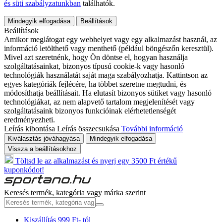
és süti szabályzatunkban
találhatók.
Mindegyik elfogadása
Beállítások
Beállítások
Amikor meglátogat egy webhelyet vagy egy alkalmazást használ, az
információ letölthető vagy menthető (például böngészőn keresztül).
Mivel azt szeretnénk, hogy Ön döntse el, hogyan használja
szolgáltatásainkat, bizonyos típusú cookie-k vagy hasonló
technológiák használatát saját maga szabályozhatja. Kattintson az
egyes kategóriák fejlécére, ha többet szeretne megtudni, és
módosíthatja beállításait. Ha elutasít bizonyos sütiket vagy hasonló
technológiákat, az nem alapvető tartalom megjelenítését vagy
szolgáltatásaink bizonyos funkcióinak elérhetetlenségét
eredményezheti.
Leírás kibontása
Leírás összecsukása
További információ
Kiválasztás jóváhagyása
Mindegyik elfogadása
Vissza a beállításokhoz
Töltsd le az alkalmazást és nyerj egy 3500 Ft értékű
kuponkódot!
Keresés termék, kategória vagy márka szerint
Kiszállítás 999 Ft- tól