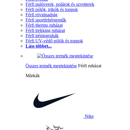
Férfi pulóverek, polárok és szvetterek
Férfi pólók, trikók és toppok
Férfi rövidnadrág
Férfi sportfehérneműk
Férfi thermo ruházat
Férfi trekking ruházat
Férfi tréningruhák
Férfi UV-védő pólók és toppok
Láss többet...
Összes termék megtekintése
Férfi ruházat
Márkák
Nike