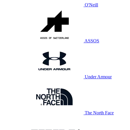
O'Neill
ASSOS
Under Armour
The North Face