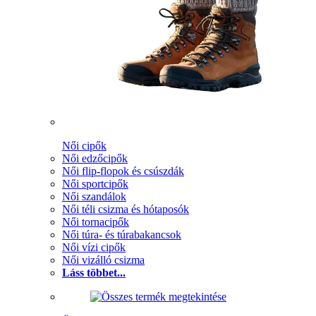
Női cipők
Női edzőcipők
Női flip-flopok és csúszdák
Női sportcipők
Női szandálok
Női téli csizma és hótaposók
Női tornacipők
Női túra- és túrabakancsok
Női vízi cipők
Női vizálló csizma
Láss többet...