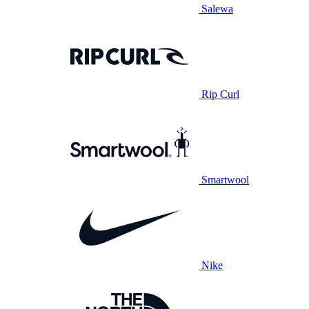
Salewa
Rip Curl
Smartwool
Nike