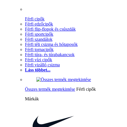
Férfi cipők
Férfi edzőcipők
Férfi flip-flopok és csúszdák
Férfi sportcipők
Férfi szandálok
Férfi téli csizma és hótaposók
Férfi tornacipők
Férfi túra- és túrabakancsok
Férfi vízi cipők
Férfi vizálló csizma
Láss többet...
Összes termék megtekintése
Férfi cipők
Márkák