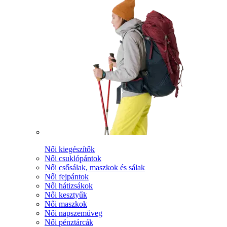
Női kiegészítők
Női csuklópántok
Női csősálak, maszkok és sálak
Női fejpántok
Női hátizsákok
Női kesztyűk
Női maszkok
Női napszemüveg
Női pénztárcák