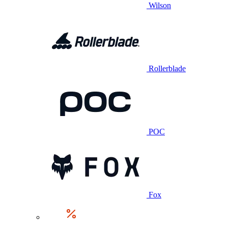
Wilson
Rollerblade
POC
Fox