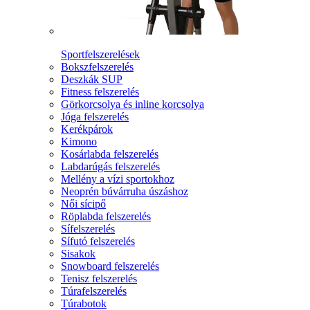
Sportfelszerelések
Bokszfelszerelés
Deszkák SUP
Fitness felszerelés
Görkorcsolya és inline korcsolya
Jóga felszerelés
Kerékpárok
Kimono
Kosárlabda felszerelés
Labdarúgás felszerelés
Mellény a vízi sportokhoz
Neoprén búvárruha úszáshoz
Női sícipő
Röplabda felszerelés
Sífelszerelés
Sífutó felszerelés
Sisakok
Snowboard felszerelés
Tenisz felszerelés
Túrafelszerelés
Túrabotok