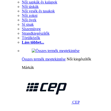
Női sapkák és kalapok
Női táskák
Női vesék és tasakok
Női zokni
Női övek
Sí sisak
Síszemüveg
Strandkiegészítők
Törülközők
Láss többet...
Összes termék megtekintése
Női kiegészítők
Márkák
CEP