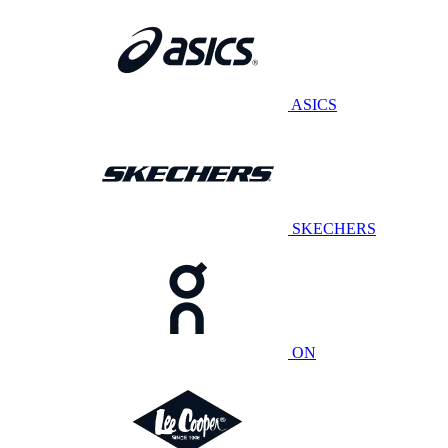
ASICS
SKECHERS
ON