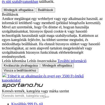
és süti szabályzatunkban
találhatók.
Mindegyik elfogadása
Beállítások
Beállítások
Amikor meglátogat egy webhelyet vagy egy alkalmazást használ, az
információ letölthető vagy menthető (például böngészőn keresztül).
Mivel azt szeretnénk, hogy Ön döntse el, hogyan használja
szolgáltatásainkat, bizonyos típusú cookie-k vagy hasonló
technológiák használatát saját maga szabályozhatja. Kattintson az
egyes kategóriák fejlécére, ha többet szeretne megtudni, és
módosíthatja beállításait. Ha elutasít bizonyos sütiket vagy hasonló
technológiákat, az nem alapvető tartalom megjelenítését vagy
szolgáltatásaink bizonyos funkcióinak elérhetetlenségét
eredményezheti.
Leírás kibontása
Leírás összecsukása
További információ
Kiválasztás jóváhagyása
Mindegyik elfogadása
Vissza a beállításokhoz
Töltsd le az alkalmazást és nyerj egy 3500 Ft értékű
kuponkódot!
Keresés termék, kategória vagy márka szerint
Kiszállítás 999 Ft- tól