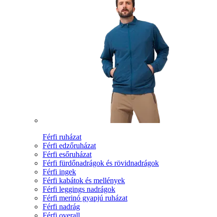
Férfi ruházat
Férfi edzőruházat
Férfi esőruházat
Férfi fürdőnadrágok és rövidnadrágok
Férfi ingek
Férfi kabátok és mellények
Férfi leggings nadrágok
Férfi merinó gyapjú ruházat
Férfi nadrág
Férfi overall