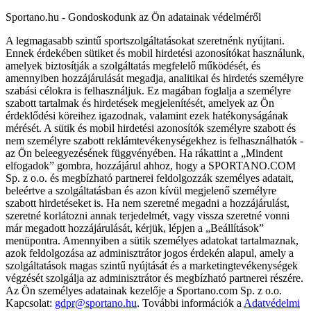
Sportano.hu - Gondoskodunk az Ön adatainak védelméről
A legmagasabb szintű sportszolgáltatásokat szeretnénk nyújtani.
Ennek érdekében sütiket és mobil hirdetési azonosítókat használunk,
amelyek biztosítják a szolgáltatás megfelelő működését, és
amennyiben hozzájárulását megadja, analitikai és hirdetés személyre
szabási célokra is felhasználjuk. Ez magában foglalja a személyre
szabott tartalmak és hirdetések megjelenítését, amelyek az Ön
érdeklődési köreihez igazodnak, valamint ezek hatékonyságának
mérését. A sütik és mobil hirdetési azonosítók személyre szabott és
nem személyre szabott reklámtevékenységekhez is felhasználhatók -
az Ön beleegyezésének függvényében. Ha rákattint a „Mindent
elfogadok” gombra, hozzájárul ahhoz, hogy a SPORTANO.COM
Sp. z o.o. és megbízható partnerei feldolgozzák személyes adatait,
beleértve a szolgáltatásban és azon kívül megjelenő személyre
szabott hirdetéseket is. Ha nem szeretné megadni a hozzájárulást,
szeretné korlátozni annak terjedelmét, vagy vissza szeretné vonni
már megadott hozzájárulását, kérjük, lépjen a „Beállítások”
menüpontra. Amennyiben a sütik személyes adatokat tartalmaznak,
azok feldolgozása az adminisztrátor jogos érdekén alapul, amely a
szolgáltatások magas szintű nyújtását és a marketingtevékenységek
végzését szolgálja az adminisztrátor és megbízható partnerei részére.
Az Ön személyes adatainak kezelője a Sportano.com Sp. z o.o.
Kapcsolat:
gdpr@sportano.hu
. További információk a
Adatvédelmi