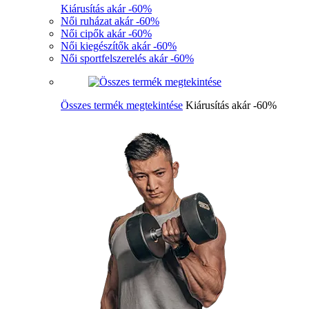
Kiárusítás akár -60%
Női ruházat akár -60%
Női cipők akár -60%
Női kiegészítők akár -60%
Női sportfelszerelés akár -60%
Összes termék megtekintése
Kiárusítás akár -60%