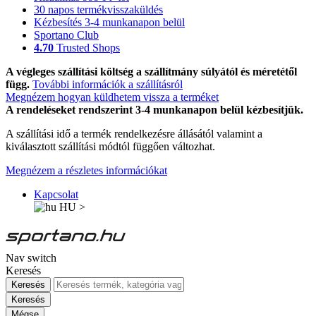
30 napos termékvisszaküldés
Kézbesítés 3-4 munkanapon belül
Sportano Club
4.70
Trusted Shops
A végleges szállítási költség a szállítmány súlyától és méretétől
függ.
További információk a szállításról
Megnézem hogyan küldhetem vissza a terméket
A rendeléseket rendszerint 3-4 munkanapon belül kézbesítjük.
A szállítási idő a termék rendelkezésre állásától valamint a
kiválasztott szállítási módtól függően változhat.
Megnézem a részletes információkat
Kapcsolat
HU
>
Nav switch
Keresés
Keresés
Keresés
Mégse