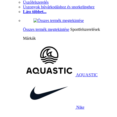
Úszófelszerelés
Uszonyok búvárkodáshoz és snorkelinghez
Láss többet...
Összes termék megtekintése
Sportfelszerelések
Márkák
AQUASTIC
Nike