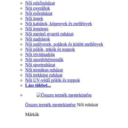
Női edzőruházat
Nöi overállok
Női esőruházat
Női ingek
Női kabátok, köpenyek és mellények
Női leggings
Női merinó gyapjú ruházat
Női nadrágok
Női pulóverek, polárok és kötött mellények
Női pólók, trikók és toppok
Női rövidnadrág
Női sportfehérneműk
Női sportruházat
Női termikus ruházat
Női trekking ruházat
Női UV-védő pólók és toppok
Láss többet...
Összes termék megtekintése
Női ruházat
Márkák