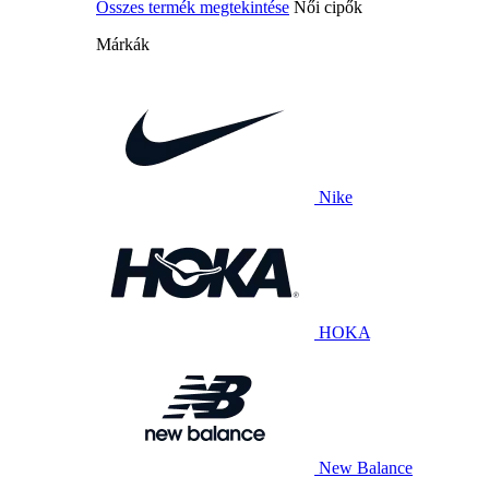
Összes termék megtekintése
Női cipők
Márkák
Nike
HOKA
New Balance