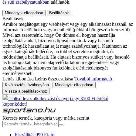
és süti szabályzatunkban
találhatók.
Mindegyik elfogadása
Beállítások
Beállítások
Amikor meglátogat egy webhelyet vagy egy alkalmazást használ, az
információ letölthető vagy menthető (például böngészőn keresztül).
Mivel azt szeretnénk, hogy Ön döntse el, hogyan használja
szolgáltatásainkat, bizonyos típusú cookie-k vagy hasonló
technológiák használatát saját maga szabályozhatja. Kattintson az
egyes kategóriák fejlécére, ha többet szeretne megtudni, és
módosíthatja beállításait. Ha elutasít bizonyos sütiket vagy hasonló
technológiákat, az nem alapvető tartalom megjelenítését vagy
szolgáltatásaink bizonyos funkcióinak elérhetetlenségét
eredményezheti.
Leírás kibontása
Leírás összecsukása
További információ
Kiválasztás jóváhagyása
Mindegyik elfogadása
Vissza a beállításokhoz
Töltsd le az alkalmazást és nyerj egy 3500 Ft értékű
kuponkódot!
Keresés termék, kategória vagy márka szerint
Kiszállítás 999 Ft- tól