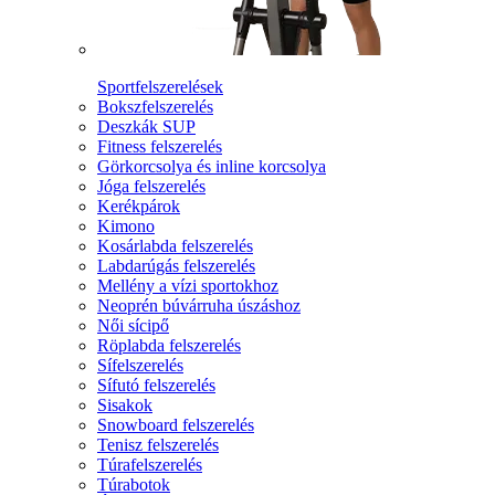
Sportfelszerelések
Bokszfelszerelés
Deszkák SUP
Fitness felszerelés
Görkorcsolya és inline korcsolya
Jóga felszerelés
Kerékpárok
Kimono
Kosárlabda felszerelés
Labdarúgás felszerelés
Mellény a vízi sportokhoz
Neoprén búvárruha úszáshoz
Női sícipő
Röplabda felszerelés
Sífelszerelés
Sífutó felszerelés
Sisakok
Snowboard felszerelés
Tenisz felszerelés
Túrafelszerelés
Túrabotok