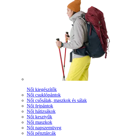
Női kiegészítők
Női csuklópántok
Női csősálak, maszkok és sálak
Női fejpántok
Női hátizsákok
Női kesztyűk
Női maszkok
Női napszemüveg
Női pénztárcák