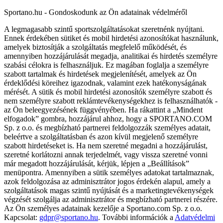
Sportano.hu - Gondoskodunk az Ön adatainak védelméről
A legmagasabb szintű sportszolgáltatásokat szeretnénk nyújtani.
Ennek érdekében sütiket és mobil hirdetési azonosítókat használunk,
amelyek biztosítják a szolgáltatás megfelelő működését, és
amennyiben hozzájárulását megadja, analitikai és hirdetés személyre
szabási célokra is felhasználjuk. Ez magában foglalja a személyre
szabott tartalmak és hirdetések megjelenítését, amelyek az Ön
érdeklődési köreihez igazodnak, valamint ezek hatékonyságának
mérését. A sütik és mobil hirdetési azonosítók személyre szabott és
nem személyre szabott reklámtevékenységekhez is felhasználhatók -
az Ön beleegyezésének függvényében. Ha rákattint a „Mindent
elfogadok” gombra, hozzájárul ahhoz, hogy a SPORTANO.COM
Sp. z o.o. és megbízható partnerei feldolgozzák személyes adatait,
beleértve a szolgáltatásban és azon kívül megjelenő személyre
szabott hirdetéseket is. Ha nem szeretné megadni a hozzájárulást,
szeretné korlátozni annak terjedelmét, vagy vissza szeretné vonni
már megadott hozzájárulását, kérjük, lépjen a „Beállítások”
menüpontra. Amennyiben a sütik személyes adatokat tartalmaznak,
azok feldolgozása az adminisztrátor jogos érdekén alapul, amely a
szolgáltatások magas szintű nyújtását és a marketingtevékenységek
végzését szolgálja az adminisztrátor és megbízható partnerei részére.
Az Ön személyes adatainak kezelője a Sportano.com Sp. z o.o.
Kapcsolat:
gdpr@sportano.hu
. További információk a
Adatvédelmi