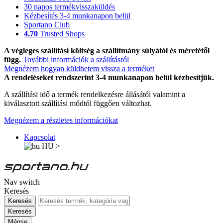
30 napos termékvisszaküldés
Kézbesítés 3-4 munkanapon belül
Sportano Club
4.70
Trusted Shops
A végleges szállítási költség a szállítmány súlyától és méretétől
függ.
További információk a szállításról
Megnézem hogyan küldhetem vissza a terméket
A rendeléseket rendszerint 3-4 munkanapon belül kézbesítjük.
A szállítási idő a termék rendelkezésre állásától valamint a
kiválasztott szállítási módtól függően változhat.
Megnézem a részletes információkat
Kapcsolat
HU
>
Nav switch
Keresés
Keresés
Keresés
Mégse