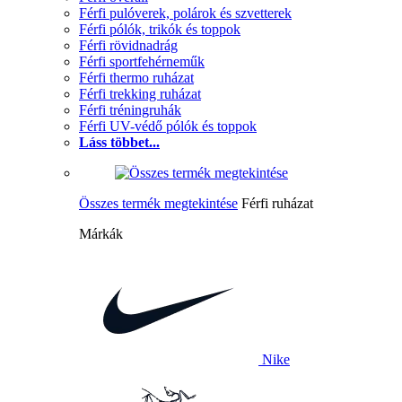
Férfi pulóverek, polárok és szvetterek
Férfi pólók, trikók és toppok
Férfi rövidnadrág
Férfi sportfehérneműk
Férfi thermo ruházat
Férfi trekking ruházat
Férfi tréningruhák
Férfi UV-védő pólók és toppok
Láss többet...
Összes termék megtekintése
Férfi ruházat
Márkák
Nike