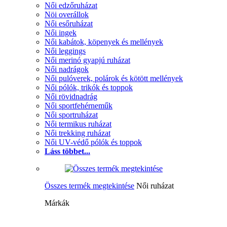
Női edzőruházat
Nöi overállok
Női esőruházat
Női ingek
Női kabátok, köpenyek és mellények
Női leggings
Női merinó gyapjú ruházat
Női nadrágok
Női pulóverek, polárok és kötött mellények
Női pólók, trikók és toppok
Női rövidnadrág
Női sportfehérneműk
Női sportruházat
Női termikus ruházat
Női trekking ruházat
Női UV-védő pólók és toppok
Láss többet...
Összes termék megtekintése
Női ruházat
Márkák