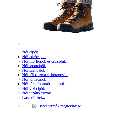
Női cipők
Női edzőcipők
Női flip-flopok és csúszdák
Női sportcipők
Női szandálok
Női téli csizma és hótaposók
Női tornacipők
Női túra- és túrabakancsok
Női vízi cipők
Női vizálló csizma
Láss többet...