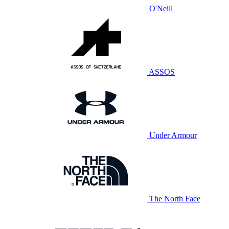
O'Neill
ASSOS
Under Armour
The North Face