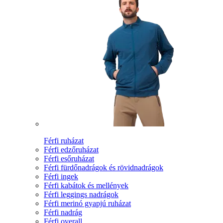
Férfi ruházat
Férfi edzőruházat
Férfi esőruházat
Férfi fürdőnadrágok és rövidnadrágok
Férfi ingek
Férfi kabátok és mellények
Férfi leggings nadrágok
Férfi merinó gyapjú ruházat
Férfi nadrág
Férfi overall