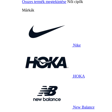
Összes termék megtekintése
Női cipők
Márkák
Nike
HOKA
New Balance