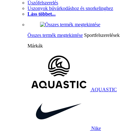
Úszófelszerelés
Uszonyok búvárkodáshoz és snorkelinghez
Láss többet...
Összes termék megtekintése
Sportfelszerelések
Márkák
AQUASTIC
Nike