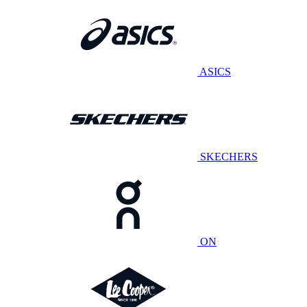
ASICS
SKECHERS
ON