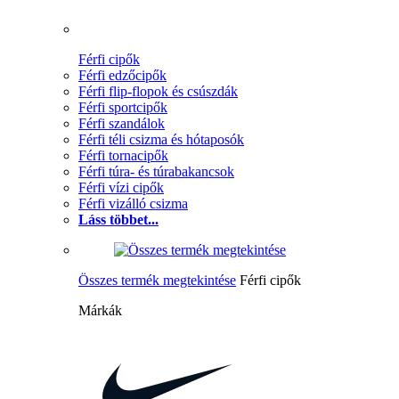
Férfi cipők
Férfi edzőcipők
Férfi flip-flopok és csúszdák
Férfi sportcipők
Férfi szandálok
Férfi téli csizma és hótaposók
Férfi tornacipők
Férfi túra- és túrabakancsok
Férfi vízi cipők
Férfi vizálló csizma
Láss többet...
Összes termék megtekintése
Férfi cipők
Márkák