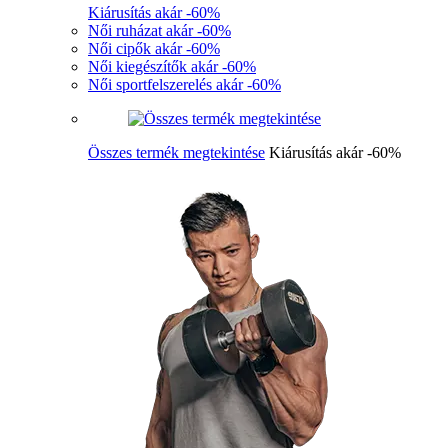
Kiárusítás akár -60%
Női ruházat akár -60%
Női cipők akár -60%
Női kiegészítők akár -60%
Női sportfelszerelés akár -60%
Összes termék megtekintése
Kiárusítás akár -60%