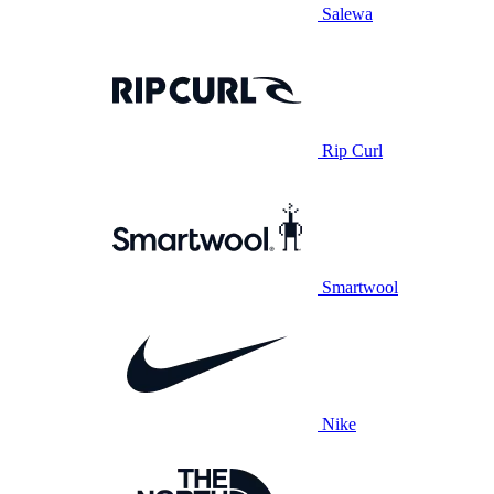
Salewa
Rip Curl
Smartwool
Nike