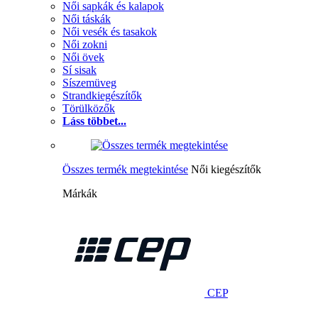
Női sapkák és kalapok
Női táskák
Női vesék és tasakok
Női zokni
Női övek
Sí sisak
Síszemüveg
Strandkiegészítők
Törülközők
Láss többet...
Összes termék megtekintése
Női kiegészítők
Márkák
CEP