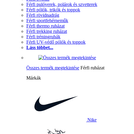
Férfi pulóverek, polárok és szvetterek
Férfi pólók, trikók és toppok
Férfi rövidnadrág
Férfi sportfehérneműk
Férfi thermo ruházat
Férfi trekking ruházat
Férfi tréningruhák
Férfi UV-védő pólók és toppok
Láss többet...
Összes termék megtekintése
Férfi ruházat
Márkák
Nike