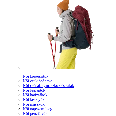
Női kiegészítők
Női csuklópántok
Női csősálak, maszkok és sálak
Női fejpántok
Női hátizsákok
Női kesztyűk
Női maszkok
Női napszemüveg
Női pénztárcák