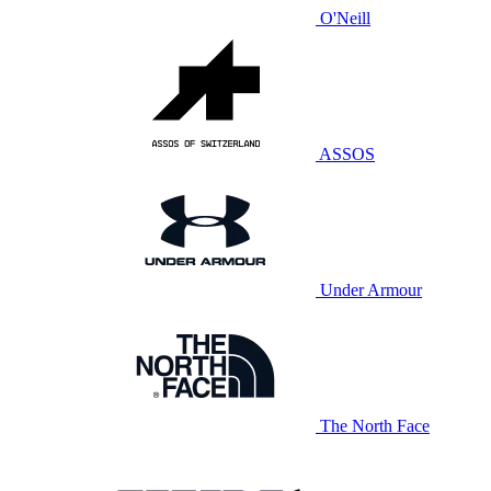
O'Neill
ASSOS
Under Armour
The North Face