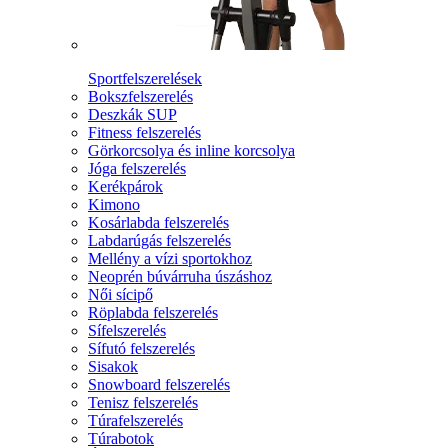
Sportfelszerelések
Bokszfelszerelés
Deszkák SUP
Fitness felszerelés
Görkorcsolya és inline korcsolya
Jóga felszerelés
Kerékpárok
Kimono
Kosárlabda felszerelés
Labdarúgás felszerelés
Mellény a vízi sportokhoz
Neoprén búvárruha úszáshoz
Női sícipő
Röplabda felszerelés
Sífelszerelés
Sífutó felszerelés
Sisakok
Snowboard felszerelés
Tenisz felszerelés
Túrafelszerelés
Túrabotok