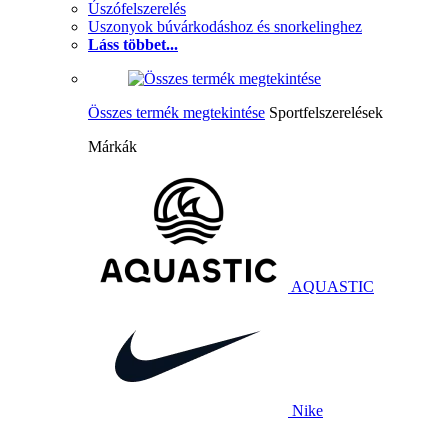
Úszófelszerelés
Uszonyok búvárkodáshoz és snorkelinghez
Láss többet...
Összes termék megtekintése
Sportfelszerelések
Márkák
AQUASTIC
Nike