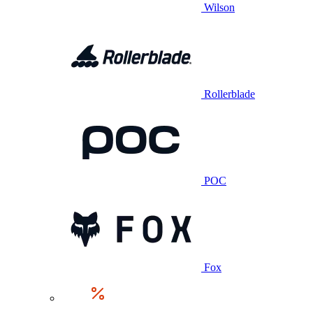
Wilson
Rollerblade
POC
Fox