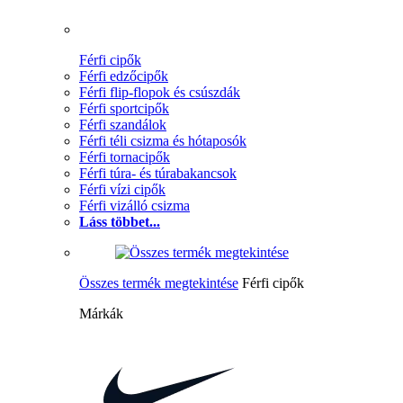
Férfi cipők
Férfi edzőcipők
Férfi flip-flopok és csúszdák
Férfi sportcipők
Férfi szandálok
Férfi téli csizma és hótaposók
Férfi tornacipők
Férfi túra- és túrabakancsok
Férfi vízi cipők
Férfi vizálló csizma
Láss többet...
Összes termék megtekintése
Férfi cipők
Márkák