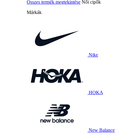
Összes termék megtekintése
Női cipők
Márkák
Nike
HOKA
New Balance