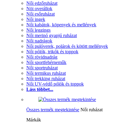
Női edzőruházat
Nöi overállok
Női esőruházat
Női ingek
Női kabátok, köpenyek és mellények
Női leggings
Női merinó gyapjú ruházat
Női nadrágok
Női pulóverek, polárok és kötött mellények
Női pólók, trikók és toppok
Női rövidnadrág
Női sportfehérneműk
Női sportruházat
Női termikus ruházat
Női trekking ruházat
Női UV-védő pólók és toppok
Láss többet...
Összes termék megtekintése
Női ruházat
Márkák