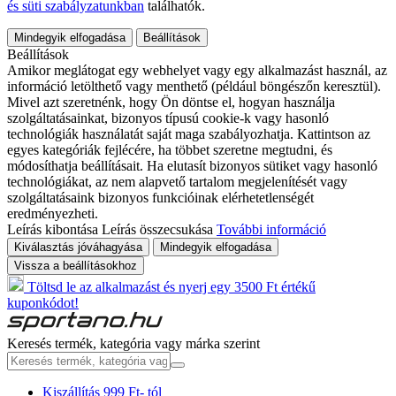
és süti szabályzatunkban
találhatók.
Mindegyik elfogadása
Beállítások
Beállítások
Amikor meglátogat egy webhelyet vagy egy alkalmazást használ, az
információ letölthető vagy menthető (például böngészőn keresztül).
Mivel azt szeretnénk, hogy Ön döntse el, hogyan használja
szolgáltatásainkat, bizonyos típusú cookie-k vagy hasonló
technológiák használatát saját maga szabályozhatja. Kattintson az
egyes kategóriák fejlécére, ha többet szeretne megtudni, és
módosíthatja beállításait. Ha elutasít bizonyos sütiket vagy hasonló
technológiákat, az nem alapvető tartalom megjelenítését vagy
szolgáltatásaink bizonyos funkcióinak elérhetetlenségét
eredményezheti.
Leírás kibontása
Leírás összecsukása
További információ
Kiválasztás jóváhagyása
Mindegyik elfogadása
Vissza a beállításokhoz
Töltsd le az alkalmazást és nyerj egy 3500 Ft értékű
kuponkódot!
Keresés termék, kategória vagy márka szerint
Kiszállítás 999 Ft- tól