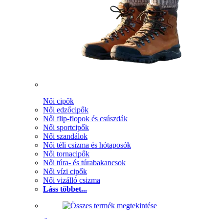
Női cipők
Női edzőcipők
Női flip-flopok és csúszdák
Női sportcipők
Női szandálok
Női téli csizma és hótaposók
Női tornacipők
Női túra- és túrabakancsok
Női vízi cipők
Női vizálló csizma
Láss többet...