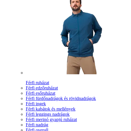
Férfi ruházat
Férfi edzőruházat
Férfi esőruházat
Férfi fürdőnadrágok és rövidnadrágok
Férfi ingek
Férfi kabátok és mellények
Férfi leggings nadrágok
Férfi merinó gyapjú ruházat
Férfi nadrág
Férfi overall