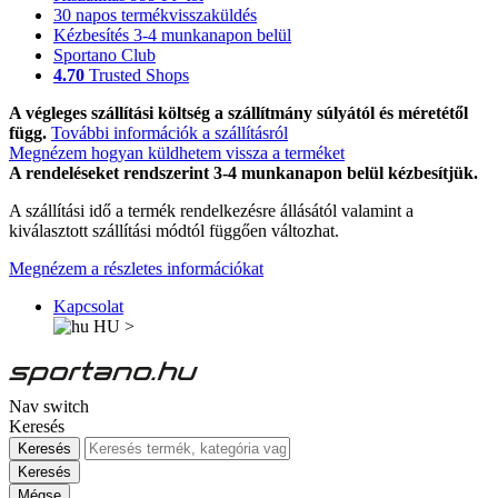
30 napos termékvisszaküldés
Kézbesítés 3-4 munkanapon belül
Sportano Club
4.70
Trusted Shops
A végleges szállítási költség a szállítmány súlyától és méretétől
függ.
További információk a szállításról
Megnézem hogyan küldhetem vissza a terméket
A rendeléseket rendszerint 3-4 munkanapon belül kézbesítjük.
A szállítási idő a termék rendelkezésre állásától valamint a
kiválasztott szállítási módtól függően változhat.
Megnézem a részletes információkat
Kapcsolat
HU
>
Nav switch
Keresés
Keresés
Keresés
Mégse