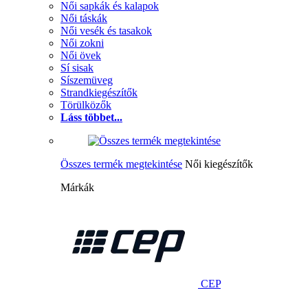
Női sapkák és kalapok
Női táskák
Női vesék és tasakok
Női zokni
Női övek
Sí sisak
Síszemüveg
Strandkiegészítők
Törülközők
Láss többet...
Összes termék megtekintése
Női kiegészítők
Márkák
CEP