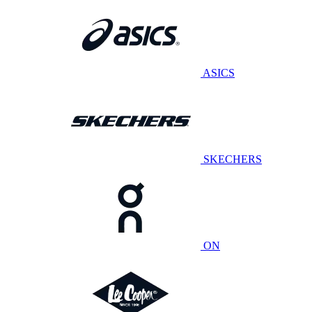
ASICS
SKECHERS
ON