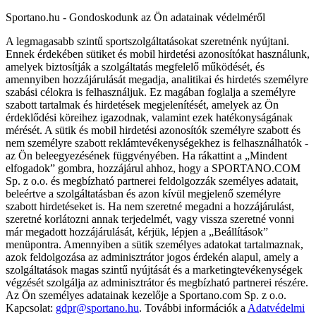
Sportano.hu - Gondoskodunk az Ön adatainak védelméről
A legmagasabb szintű sportszolgáltatásokat szeretnénk nyújtani.
Ennek érdekében sütiket és mobil hirdetési azonosítókat használunk,
amelyek biztosítják a szolgáltatás megfelelő működését, és
amennyiben hozzájárulását megadja, analitikai és hirdetés személyre
szabási célokra is felhasználjuk. Ez magában foglalja a személyre
szabott tartalmak és hirdetések megjelenítését, amelyek az Ön
érdeklődési köreihez igazodnak, valamint ezek hatékonyságának
mérését. A sütik és mobil hirdetési azonosítók személyre szabott és
nem személyre szabott reklámtevékenységekhez is felhasználhatók -
az Ön beleegyezésének függvényében. Ha rákattint a „Mindent
elfogadok” gombra, hozzájárul ahhoz, hogy a SPORTANO.COM
Sp. z o.o. és megbízható partnerei feldolgozzák személyes adatait,
beleértve a szolgáltatásban és azon kívül megjelenő személyre
szabott hirdetéseket is. Ha nem szeretné megadni a hozzájárulást,
szeretné korlátozni annak terjedelmét, vagy vissza szeretné vonni
már megadott hozzájárulását, kérjük, lépjen a „Beállítások”
menüpontra. Amennyiben a sütik személyes adatokat tartalmaznak,
azok feldolgozása az adminisztrátor jogos érdekén alapul, amely a
szolgáltatások magas szintű nyújtását és a marketingtevékenységek
végzését szolgálja az adminisztrátor és megbízható partnerei részére.
Az Ön személyes adatainak kezelője a Sportano.com Sp. z o.o.
Kapcsolat:
gdpr@sportano.hu
. További információk a
Adatvédelmi