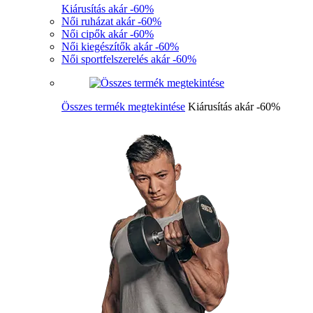
Kiárusítás akár -60%
Női ruházat akár -60%
Női cipők akár -60%
Női kiegészítők akár -60%
Női sportfelszerelés akár -60%
Összes termék megtekintése
Kiárusítás akár -60%