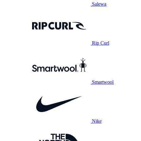
Salewa
Rip Curl
Smartwool
Nike