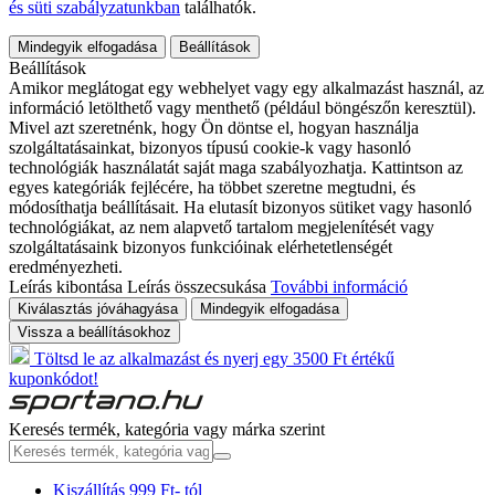
és süti szabályzatunkban
találhatók.
Mindegyik elfogadása
Beállítások
Beállítások
Amikor meglátogat egy webhelyet vagy egy alkalmazást használ, az
információ letölthető vagy menthető (például böngészőn keresztül).
Mivel azt szeretnénk, hogy Ön döntse el, hogyan használja
szolgáltatásainkat, bizonyos típusú cookie-k vagy hasonló
technológiák használatát saját maga szabályozhatja. Kattintson az
egyes kategóriák fejlécére, ha többet szeretne megtudni, és
módosíthatja beállításait. Ha elutasít bizonyos sütiket vagy hasonló
technológiákat, az nem alapvető tartalom megjelenítését vagy
szolgáltatásaink bizonyos funkcióinak elérhetetlenségét
eredményezheti.
Leírás kibontása
Leírás összecsukása
További információ
Kiválasztás jóváhagyása
Mindegyik elfogadása
Vissza a beállításokhoz
Töltsd le az alkalmazást és nyerj egy 3500 Ft értékű
kuponkódot!
Keresés termék, kategória vagy márka szerint
Kiszállítás 999 Ft- tól