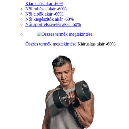
Kiárusítás akár -60%
Női ruházat akár -60%
Női cipők akár -60%
Női kiegészítők akár -60%
Női sportfelszerelés akár -60%
Összes termék megtekintése
Kiárusítás akár -60%