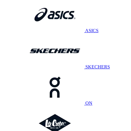
ASICS
SKECHERS
ON