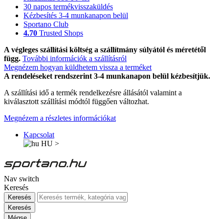
30 napos termékvisszaküldés
Kézbesítés 3-4 munkanapon belül
Sportano Club
4.70
Trusted Shops
A végleges szállítási költség a szállítmány súlyától és méretétől
függ.
További információk a szállításról
Megnézem hogyan küldhetem vissza a terméket
A rendeléseket rendszerint 3-4 munkanapon belül kézbesítjük.
A szállítási idő a termék rendelkezésre állásától valamint a
kiválasztott szállítási módtól függően változhat.
Megnézem a részletes információkat
Kapcsolat
HU
>
Nav switch
Keresés
Keresés
Keresés
Mégse