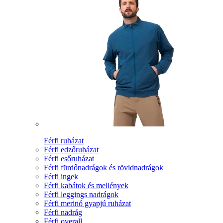
Férfi ruházat
Férfi edzőruházat
Férfi esőruházat
Férfi fürdőnadrágok és rövidnadrágok
Férfi ingek
Férfi kabátok és mellények
Férfi leggings nadrágok
Férfi merinó gyapjú ruházat
Férfi nadrág
Férfi overall