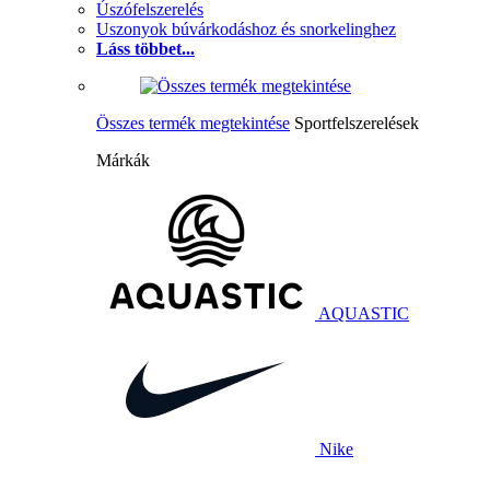
Úszófelszerelés
Uszonyok búvárkodáshoz és snorkelinghez
Láss többet...
Összes termék megtekintése
Sportfelszerelések
Márkák
AQUASTIC
Nike