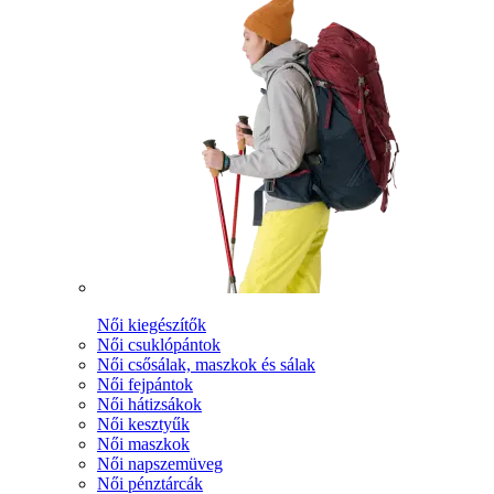
Női kiegészítők
Női csuklópántok
Női csősálak, maszkok és sálak
Női fejpántok
Női hátizsákok
Női kesztyűk
Női maszkok
Női napszemüveg
Női pénztárcák