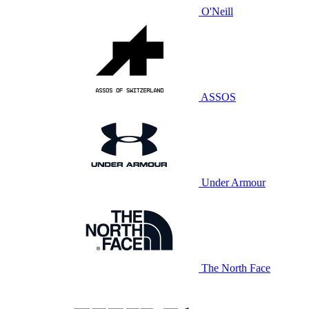
O'Neill
ASSOS
Under Armour
The North Face