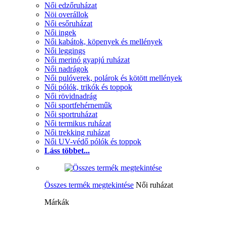
Női edzőruházat
Nöi overállok
Női esőruházat
Női ingek
Női kabátok, köpenyek és mellények
Női leggings
Női merinó gyapjú ruházat
Női nadrágok
Női pulóverek, polárok és kötött mellények
Női pólók, trikók és toppok
Női rövidnadrág
Női sportfehérneműk
Női sportruházat
Női termikus ruházat
Női trekking ruházat
Női UV-védő pólók és toppok
Láss többet...
Összes termék megtekintése
Női ruházat
Márkák