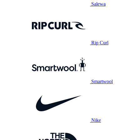
Salewa
Rip Curl
Smartwool
Nike