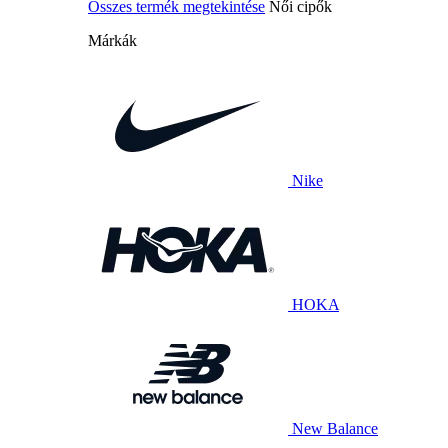
Összes termék megtekintése
Női cipők
Márkák
Nike
HOKA
New Balance