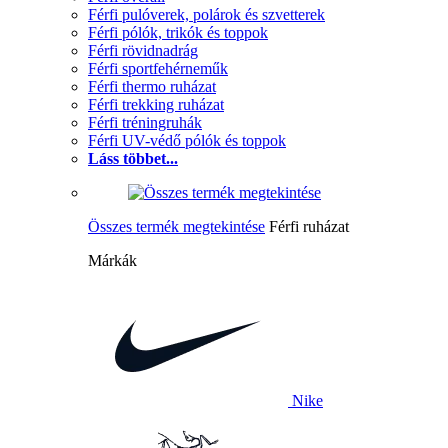
Férfi pulóverek, polárok és szvetterek
Férfi pólók, trikók és toppok
Férfi rövidnadrág
Férfi sportfehérneműk
Férfi thermo ruházat
Férfi trekking ruházat
Férfi tréningruhák
Férfi UV-védő pólók és toppok
Láss többet...
Összes termék megtekintése
Férfi ruházat
Márkák
Nike