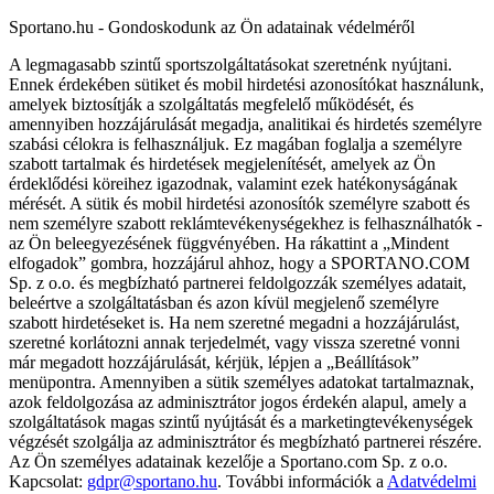
Sportano.hu - Gondoskodunk az Ön adatainak védelméről
A legmagasabb szintű sportszolgáltatásokat szeretnénk nyújtani.
Ennek érdekében sütiket és mobil hirdetési azonosítókat használunk,
amelyek biztosítják a szolgáltatás megfelelő működését, és
amennyiben hozzájárulását megadja, analitikai és hirdetés személyre
szabási célokra is felhasználjuk. Ez magában foglalja a személyre
szabott tartalmak és hirdetések megjelenítését, amelyek az Ön
érdeklődési köreihez igazodnak, valamint ezek hatékonyságának
mérését. A sütik és mobil hirdetési azonosítók személyre szabott és
nem személyre szabott reklámtevékenységekhez is felhasználhatók -
az Ön beleegyezésének függvényében. Ha rákattint a „Mindent
elfogadok” gombra, hozzájárul ahhoz, hogy a SPORTANO.COM
Sp. z o.o. és megbízható partnerei feldolgozzák személyes adatait,
beleértve a szolgáltatásban és azon kívül megjelenő személyre
szabott hirdetéseket is. Ha nem szeretné megadni a hozzájárulást,
szeretné korlátozni annak terjedelmét, vagy vissza szeretné vonni
már megadott hozzájárulását, kérjük, lépjen a „Beállítások”
menüpontra. Amennyiben a sütik személyes adatokat tartalmaznak,
azok feldolgozása az adminisztrátor jogos érdekén alapul, amely a
szolgáltatások magas szintű nyújtását és a marketingtevékenységek
végzését szolgálja az adminisztrátor és megbízható partnerei részére.
Az Ön személyes adatainak kezelője a Sportano.com Sp. z o.o.
Kapcsolat:
gdpr@sportano.hu
. További információk a
Adatvédelmi