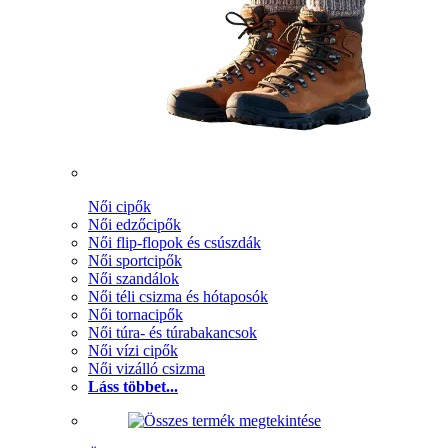
Női cipők
Női edzőcipők
Női flip-flopok és csúszdák
Női sportcipők
Női szandálok
Női téli csizma és hótaposók
Női tornacipők
Női túra- és túrabakancsok
Női vízi cipők
Női vizálló csizma
Láss többet...