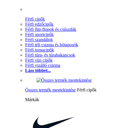
Férfi cipők
Férfi edzőcipők
Férfi flip-flopok és csúszdák
Férfi sportcipők
Férfi szandálok
Férfi téli csizma és hótaposók
Férfi tornacipők
Férfi túra- és túrabakancsok
Férfi vízi cipők
Férfi vizálló csizma
Láss többet...
Összes termék megtekintése
Férfi cipők
Márkák