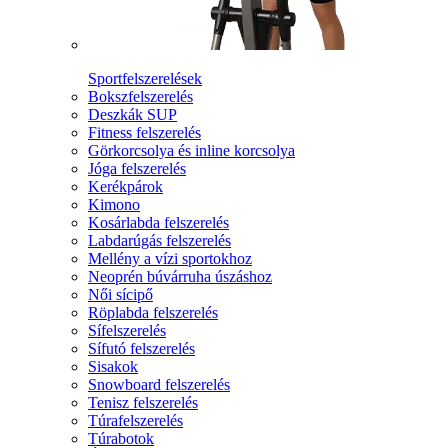
Sportfelszerelések
Bokszfelszerelés
Deszkák SUP
Fitness felszerelés
Görkorcsolya és inline korcsolya
Jóga felszerelés
Kerékpárok
Kimono
Kosárlabda felszerelés
Labdarúgás felszerelés
Mellény a vízi sportokhoz
Neoprén búvárruha úszáshoz
Női sícipő
Röplabda felszerelés
Sífelszerelés
Sífutó felszerelés
Sisakok
Snowboard felszerelés
Tenisz felszerelés
Túrafelszerelés
Túrabotok