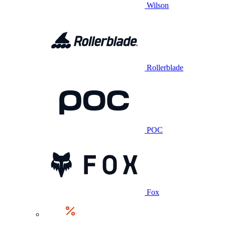
Wilson
Rollerblade
POC
Fox