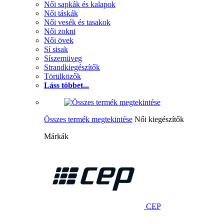
Női sapkák és kalapok
Női táskák
Női vesék és tasakok
Női zokni
Női övek
Sí sisak
Síszemüveg
Strandkiegészítők
Törülközők
Láss többet...
Összes termék megtekintése
Női kiegészítők
Márkák
CEP