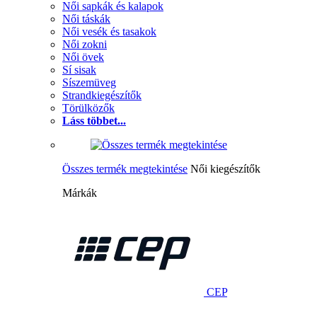
Női sapkák és kalapok
Női táskák
Női vesék és tasakok
Női zokni
Női övek
Sí sisak
Síszemüveg
Strandkiegészítők
Törülközők
Láss többet...
Összes termék megtekintése
Női kiegészítők
Márkák
CEP