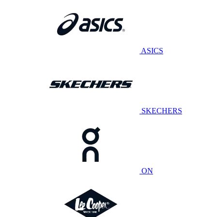
ASICS
SKECHERS
ON