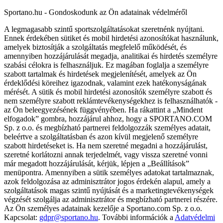
Sportano.hu - Gondoskodunk az Ön adatainak védelméről
A legmagasabb szintű sportszolgáltatásokat szeretnénk nyújtani.
Ennek érdekében sütiket és mobil hirdetési azonosítókat használunk,
amelyek biztosítják a szolgáltatás megfelelő működését, és
amennyiben hozzájárulását megadja, analitikai és hirdetés személyre
szabási célokra is felhasználjuk. Ez magában foglalja a személyre
szabott tartalmak és hirdetések megjelenítését, amelyek az Ön
érdeklődési köreihez igazodnak, valamint ezek hatékonyságának
mérését. A sütik és mobil hirdetési azonosítók személyre szabott és
nem személyre szabott reklámtevékenységekhez is felhasználhatók -
az Ön beleegyezésének függvényében. Ha rákattint a „Mindent
elfogadok” gombra, hozzájárul ahhoz, hogy a SPORTANO.COM
Sp. z o.o. és megbízható partnerei feldolgozzák személyes adatait,
beleértve a szolgáltatásban és azon kívül megjelenő személyre
szabott hirdetéseket is. Ha nem szeretné megadni a hozzájárulást,
szeretné korlátozni annak terjedelmét, vagy vissza szeretné vonni
már megadott hozzájárulását, kérjük, lépjen a „Beállítások”
menüpontra. Amennyiben a sütik személyes adatokat tartalmaznak,
azok feldolgozása az adminisztrátor jogos érdekén alapul, amely a
szolgáltatások magas szintű nyújtását és a marketingtevékenységek
végzését szolgálja az adminisztrátor és megbízható partnerei részére.
Az Ön személyes adatainak kezelője a Sportano.com Sp. z o.o.
Kapcsolat:
gdpr@sportano.hu
. További információk a
Adatvédelmi