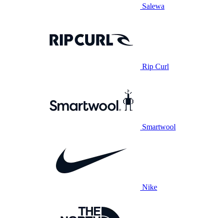
Salewa
Rip Curl
Smartwool
Nike