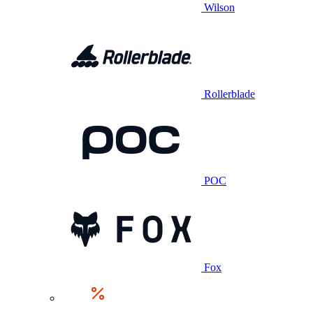
Wilson
Rollerblade
POC
Fox