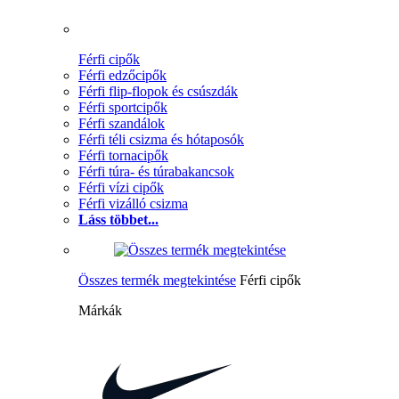
Férfi cipők
Férfi edzőcipők
Férfi flip-flopok és csúszdák
Férfi sportcipők
Férfi szandálok
Férfi téli csizma és hótaposók
Férfi tornacipők
Férfi túra- és túrabakancsok
Férfi vízi cipők
Férfi vizálló csizma
Láss többet...
Összes termék megtekintése
Férfi cipők
Márkák