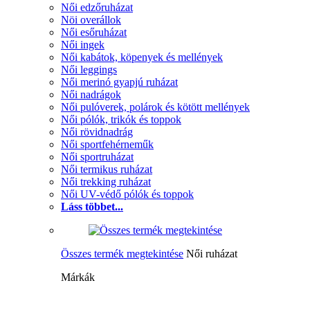
Női edzőruházat
Nöi overállok
Női esőruházat
Női ingek
Női kabátok, köpenyek és mellények
Női leggings
Női merinó gyapjú ruházat
Női nadrágok
Női pulóverek, polárok és kötött mellények
Női pólók, trikók és toppok
Női rövidnadrág
Női sportfehérneműk
Női sportruházat
Női termikus ruházat
Női trekking ruházat
Női UV-védő pólók és toppok
Láss többet...
Összes termék megtekintése
Női ruházat
Márkák