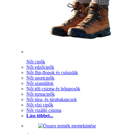
Női cipők
Női edzőcipők
Női flip-flopok és csúszdák
Női sportcipők
Női szandálok
Női téli csizma és hótaposók
Női tornacipők
Női túra- és túrabakancsok
Női vízi cipők
Női vizálló csizma
Láss többet...