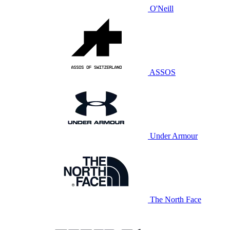
O'Neill
ASSOS
Under Armour
The North Face