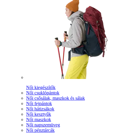
Női kiegészítők
Női csuklópántok
Női csősálak, maszkok és sálak
Női fejpántok
Női hátizsákok
Női kesztyűk
Női maszkok
Női napszemüveg
Női pénztárcák