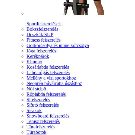
Sportfelszerelések
Bokszfelszerelés
Deszkák SUP
Fitness felszerelés
Görkorcsolya és inline korcsolya
Jóga felszerelés
Kerékpárok
Kimono
Kosárlabda felszerelés
Labdarúgás felszerelés
Mellény a vízi sportokhoz
Neoprén búvárruha úszáshoz
Női sícipő
Röplabda felszerelés
Sífelszerelés
Sífutó felszerelés
Sisakok
Snowboard felszerelés
Tenisz felszerelés
Túrafelszerelés
Túrabotok