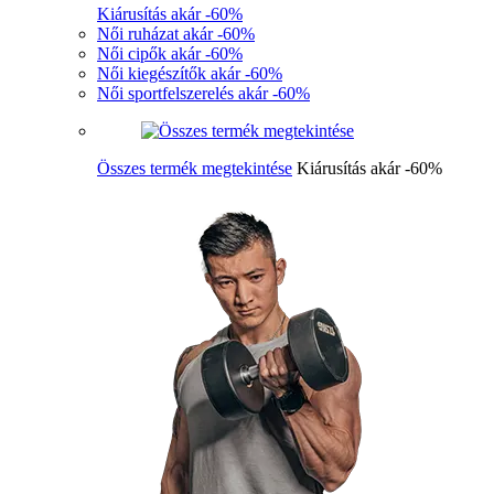
Kiárusítás akár -60%
Női ruházat akár -60%
Női cipők akár -60%
Női kiegészítők akár -60%
Női sportfelszerelés akár -60%
Összes termék megtekintése
Kiárusítás akár -60%