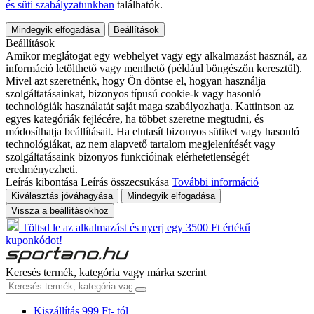
és süti szabályzatunkban
találhatók.
Mindegyik elfogadása
Beállítások
Beállítások
Amikor meglátogat egy webhelyet vagy egy alkalmazást használ, az
információ letölthető vagy menthető (például böngészőn keresztül).
Mivel azt szeretnénk, hogy Ön döntse el, hogyan használja
szolgáltatásainkat, bizonyos típusú cookie-k vagy hasonló
technológiák használatát saját maga szabályozhatja. Kattintson az
egyes kategóriák fejlécére, ha többet szeretne megtudni, és
módosíthatja beállításait. Ha elutasít bizonyos sütiket vagy hasonló
technológiákat, az nem alapvető tartalom megjelenítését vagy
szolgáltatásaink bizonyos funkcióinak elérhetetlenségét
eredményezheti.
Leírás kibontása
Leírás összecsukása
További információ
Kiválasztás jóváhagyása
Mindegyik elfogadása
Vissza a beállításokhoz
Töltsd le az alkalmazást és nyerj egy 3500 Ft értékű
kuponkódot!
Keresés termék, kategória vagy márka szerint
Kiszállítás 999 Ft- tól