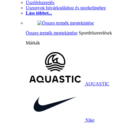
Úszófelszerelés
Uszonyok búvárkodáshoz és snorkelinghez
Láss többet...
Összes termék megtekintése
Sportfelszerelések
Márkák
AQUASTIC
Nike