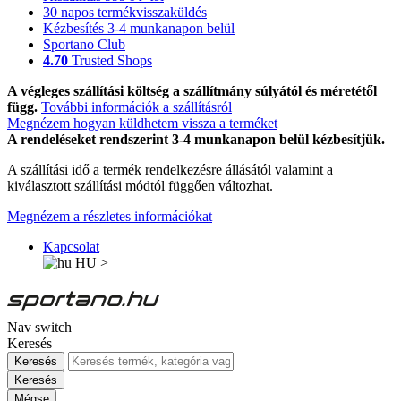
30 napos termékvisszaküldés
Kézbesítés 3-4 munkanapon belül
Sportano Club
4.70
Trusted Shops
A végleges szállítási költség a szállítmány súlyától és méretétől
függ.
További információk a szállításról
Megnézem hogyan küldhetem vissza a terméket
A rendeléseket rendszerint 3-4 munkanapon belül kézbesítjük.
A szállítási idő a termék rendelkezésre állásától valamint a
kiválasztott szállítási módtól függően változhat.
Megnézem a részletes információkat
Kapcsolat
HU
>
Nav switch
Keresés
Keresés
Keresés
Mégse