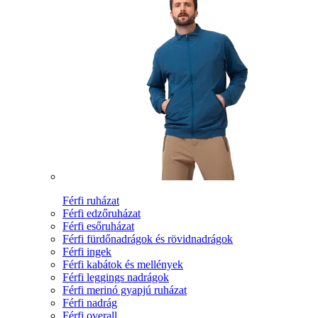
Férfi ruházat
Férfi edzőruházat
Férfi esőruházat
Férfi fürdőnadrágok és rövidnadrágok
Férfi ingek
Férfi kabátok és mellények
Férfi leggings nadrágok
Férfi merinó gyapjú ruházat
Férfi nadrág
Férfi overall