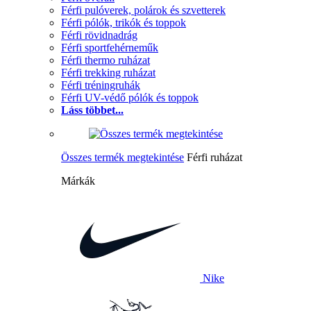
Férfi pulóverek, polárok és szvetterek
Férfi pólók, trikók és toppok
Férfi rövidnadrág
Férfi sportfehérneműk
Férfi thermo ruházat
Férfi trekking ruházat
Férfi tréningruhák
Férfi UV-védő pólók és toppok
Láss többet...
Összes termék megtekintése
Férfi ruházat
Márkák
Nike