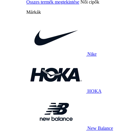
Összes termék megtekintése
Női cipők
Márkák
Nike
HOKA
New Balance