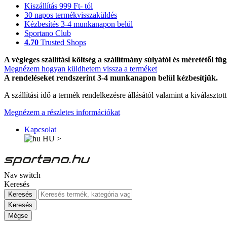
Kiszállítás 999 Ft- tól
30 napos termékvisszaküldés
Kézbesítés 3-4 munkanapon belül
Sportano Club
4.70
Trusted Shops
A végleges szállítási költség a szállítmány súlyától és méretétől füg
Megnézem hogyan küldhetem vissza a terméket
A rendeléseket rendszerint 3-4 munkanapon belül kézbesítjük.
A szállítási idő a termék rendelkezésre állásától valamint a kiválasztot
Megnézem a részletes információkat
Kapcsolat
HU
>
Nav switch
Keresés
Keresés
Keresés
Mégse