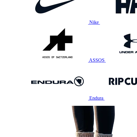
Nike
ASSOS
Endura