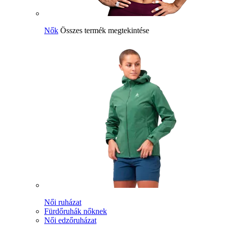
Nők
Összes termék megtekintése
Női ruházat
Fürdőruhák nőknek
Női edzőruházat