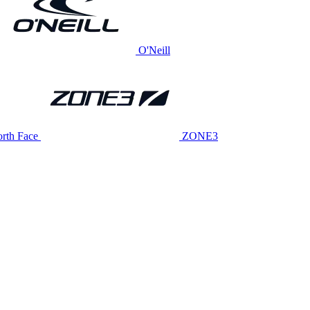
O'Neill
rth Face
ZONE3