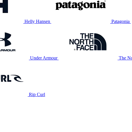
Helly Hansen
Patagonia
Under Armour
The No
Rip Curl