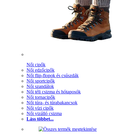
Női cipők
Női edzőcipők
Női flip-flopok és csúszdák
Női sportcipők
Női szandálok
Női téli csizma és hótaposók
Női tornacipők
Női túra- és túrabakancsok
Női vízi cipők
Női vizálló csizma
Láss többet...