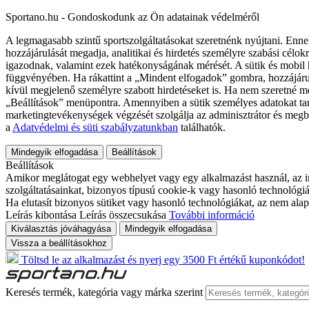
Sportano.hu - Gondoskodunk az Ön adatainak védelméről
A legmagasabb szintű sportszolgáltatásokat szeretnénk nyújtani. Enne
hozzájárulását megadja, analitikai és hirdetés személyre szabási célok
igazodnak, valamint ezek hatékonyságának mérését. A sütik és mobil 
függvényében. Ha rákattint a „Mindent elfogadok” gombra, hozzájáru
kívül megjelenő személyre szabott hirdetéseket is. Ha nem szeretné me
„Beállítások” menüpontra. Amennyiben a sütik személyes adatokat tart
marketingtevékenységek végzését szolgálja az adminisztrátor és megb
a
Adatvédelmi és süti szabályzatunkban
találhatók.
Mindegyik elfogadása
Beállítások
Beállítások
Amikor meglátogat egy webhelyet vagy egy alkalmazást használ, az in
szolgáltatásainkat, bizonyos típusú cookie-k vagy hasonló technológiák
Ha elutasít bizonyos sütiket vagy hasonló technológiákat, az nem alap
Leírás kibontása
Leírás összecsukása
További információ
Kiválasztás jóváhagyása
Mindegyik elfogadása
Vissza a beállításokhoz
Töltsd le az alkalmazást és nyerj egy 3500 Ft értékű kuponkódot!
Keresés termék, kategória vagy márka szerint