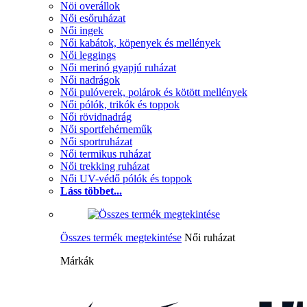
Nöi overállok
Női esőruházat
Női ingek
Női kabátok, köpenyek és mellények
Női leggings
Női merinó gyapjú ruházat
Női nadrágok
Női pulóverek, polárok és kötött mellények
Női pólók, trikók és toppok
Női rövidnadrág
Női sportfehérneműk
Női sportruházat
Női termikus ruházat
Női trekking ruházat
Női UV-védő pólók és toppok
Láss többet...
Összes termék megtekintése
Női ruházat
Márkák