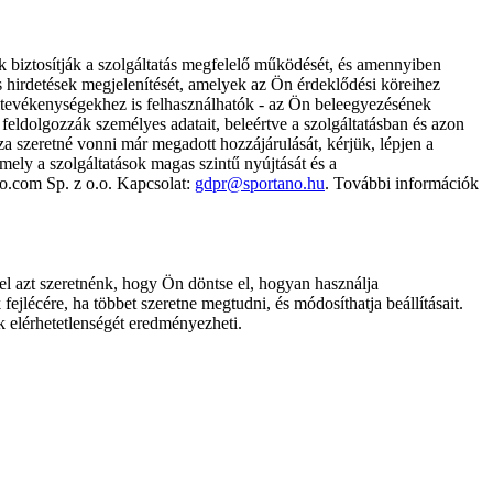
k biztosítják a szolgáltatás megfelelő működését, és amennyiben
és hirdetések megjelenítését, amelyek az Ön érdeklődési köreihez
ámtevékenységekhez is felhasználhatók - az Ön beleegyezésének
dolgozzák személyes adatait, beleértve a szolgáltatásban és azon
za szeretné vonni már megadott hozzájárulását, kérjük, lépjen a
ely a szolgáltatások magas szintű nyújtását és a
no.com Sp. z o.o. Kapcsolat:
gdpr@sportano.hu
. További információk
l azt szeretnénk, hogy Ön döntse el, hogyan használja
ejlécére, ha többet szeretne megtudni, és módosíthatja beállításait.
k elérhetetlenségét eredményezheti.