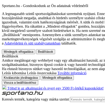
Sportano.hu - Gondoskodunk az Ön adatainak védelméről
A legmagasabb szintű sportszolgáltatásokat szeretnénk nyújtani. Enne
hozzájárulását megadja, analitikai és hirdetés személyre szabási célok
igazodnak, valamint ezek hatékonyságának mérését. A sütik és mobil 
függvényében. Ha rákattint a „Mindent elfogadok” gombra, hozzájáru
kívül megjelenő személyre szabott hirdetéseket is. Ha nem szeretné me
„Beállítások” menüpontra. Amennyiben a sütik személyes adatokat tart
marketingtevékenységek végzését szolgálja az adminisztrátor és megb
a
Adatvédelmi és süti szabályzatunkban
találhatók.
Mindegyik elfogadása
Beállítások
Beállítások
Amikor meglátogat egy webhelyet vagy egy alkalmazást használ, az in
szolgáltatásainkat, bizonyos típusú cookie-k vagy hasonló technológiák
Ha elutasít bizonyos sütiket vagy hasonló technológiákat, az nem alap
Leírás kibontása
Leírás összecsukása
További információ
Kiválasztás jóváhagyása
Mindegyik elfogadása
Vissza a beállításokhoz
Töltsd le az alkalmazást és nyerj egy 3500 Ft értékű kuponkódot!
Keresés termék, kategória vagy márka szerint