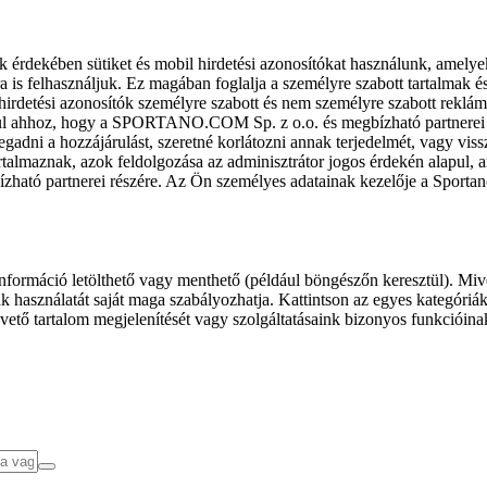
k érdekében sütiket és mobil hirdetési azonosítókat használunk, amelye
ra is felhasználjuk. Ez magában foglalja a személyre szabott tartalmak 
hirdetési azonosítók személyre szabott és nem személyre szabott rekl
l ahhoz, hogy a SPORTANO.COM Sp. z o.o. és megbízható partnerei fel
gadni a hozzájárulást, szeretné korlátozni annak terjedelmét, vagy viss
almaznak, azok feldolgozása az adminisztrátor jogos érdekén alapul, am
ízható partnerei részére. Az Ön személyes adatainak kezelője a Sporta
formáció letölthető vagy menthető (például böngészőn keresztül). Mive
 használatát saját maga szabályozhatja. Kattintson az egyes kategóriák f
vető tartalom megjelenítését vagy szolgáltatásaink bizonyos funkcióina