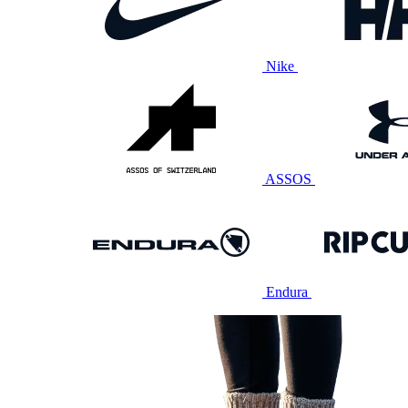
Nike
ASSOS
Endura