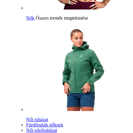
Nők
Összes termék megtekintése
Női ruházat
Fürdőruhák nőknek
Női edzőruházat