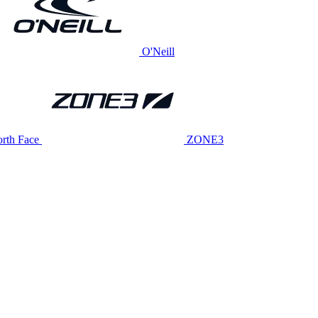
O'Neill
rth Face
ZONE3