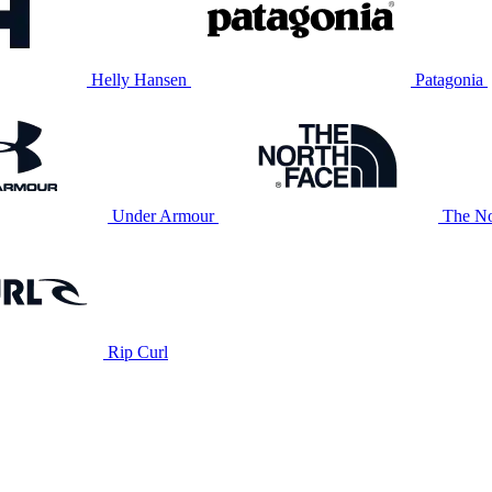
Helly Hansen
Patagonia
Under Armour
The No
Rip Curl