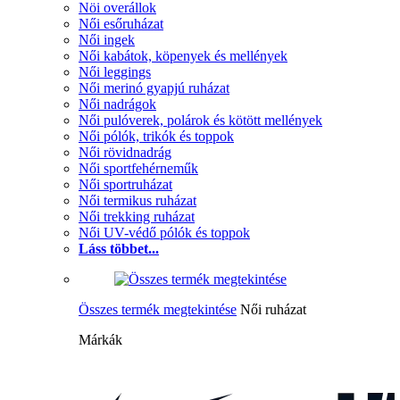
Nöi overállok
Női esőruházat
Női ingek
Női kabátok, köpenyek és mellények
Női leggings
Női merinó gyapjú ruházat
Női nadrágok
Női pulóverek, polárok és kötött mellények
Női pólók, trikók és toppok
Női rövidnadrág
Női sportfehérneműk
Női sportruházat
Női termikus ruházat
Női trekking ruházat
Női UV-védő pólók és toppok
Láss többet...
Összes termék megtekintése
Női ruházat
Márkák