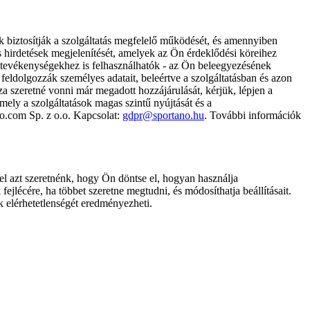
k biztosítják a szolgáltatás megfelelő működését, és amennyiben
és hirdetések megjelenítését, amelyek az Ön érdeklődési köreihez
ámtevékenységekhez is felhasználhatók - az Ön beleegyezésének
dolgozzák személyes adatait, beleértve a szolgáltatásban és azon
za szeretné vonni már megadott hozzájárulását, kérjük, lépjen a
ely a szolgáltatások magas szintű nyújtását és a
no.com Sp. z o.o. Kapcsolat:
gdpr@sportano.hu
. További információk
l azt szeretnénk, hogy Ön döntse el, hogyan használja
ejlécére, ha többet szeretne megtudni, és módosíthatja beállításait.
k elérhetetlenségét eredményezheti.