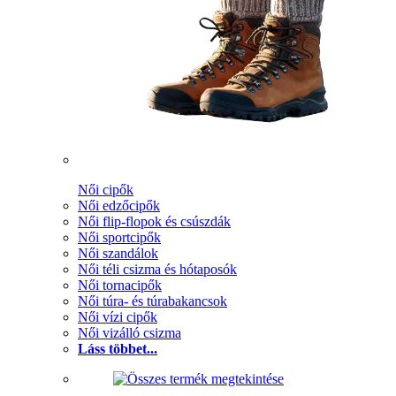
Női cipők
Női edzőcipők
Női flip-flopok és csúszdák
Női sportcipők
Női szandálok
Női téli csizma és hótaposók
Női tornacipők
Női túra- és túrabakancsok
Női vízi cipők
Női vizálló csizma
Láss többet...