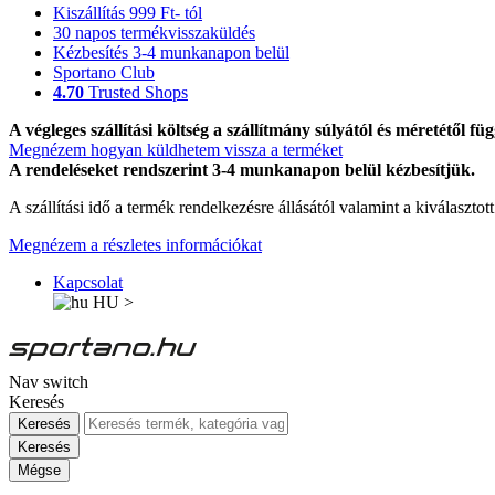
Kiszállítás 999 Ft- tól
30 napos termékvisszaküldés
Kézbesítés 3-4 munkanapon belül
Sportano Club
4.70
Trusted Shops
A végleges szállítási költség a szállítmány súlyától és méretétől füg
Megnézem hogyan küldhetem vissza a terméket
A rendeléseket rendszerint 3-4 munkanapon belül kézbesítjük.
A szállítási idő a termék rendelkezésre állásától valamint a kiválasztot
Megnézem a részletes információkat
Kapcsolat
HU
>
Nav switch
Keresés
Keresés
Keresés
Mégse