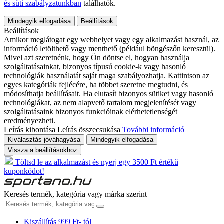
és süti szabályzatunkban
találhatók.
Mindegyik elfogadása
Beállítások
Beállítások
Amikor meglátogat egy webhelyet vagy egy alkalmazást használ, az
információ letölthető vagy menthető (például böngészőn keresztül).
Mivel azt szeretnénk, hogy Ön döntse el, hogyan használja
szolgáltatásainkat, bizonyos típusú cookie-k vagy hasonló
technológiák használatát saját maga szabályozhatja. Kattintson az
egyes kategóriák fejlécére, ha többet szeretne megtudni, és
módosíthatja beállításait. Ha elutasít bizonyos sütiket vagy hasonló
technológiákat, az nem alapvető tartalom megjelenítését vagy
szolgáltatásaink bizonyos funkcióinak elérhetetlenségét
eredményezheti.
Leírás kibontása
Leírás összecsukása
További információ
Kiválasztás jóváhagyása
Mindegyik elfogadása
Vissza a beállításokhoz
Töltsd le az alkalmazást és nyerj egy 3500 Ft értékű
kuponkódot!
Keresés termék, kategória vagy márka szerint
Kiszállítás 999 Ft- tól