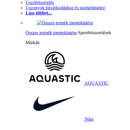
Úszófelszerelés
Uszonyok búvárkodáshoz és snorkelinghez
Láss többet...
Összes termék megtekintése
Sportfelszerelések
Márkák
AQUASTIC
Nike