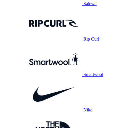
Salewa
Rip Curl
Smartwool
Nike