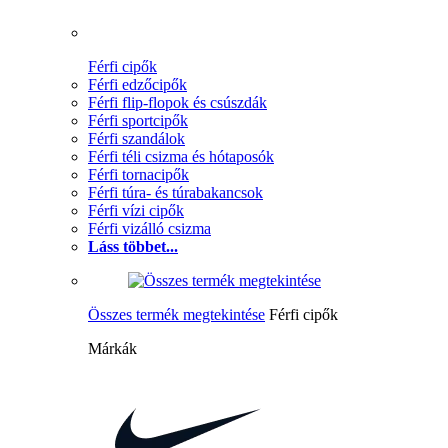
Férfi cipők
Férfi edzőcipők
Férfi flip-flopok és csúszdák
Férfi sportcipők
Férfi szandálok
Férfi téli csizma és hótaposók
Férfi tornacipők
Férfi túra- és túrabakancsok
Férfi vízi cipők
Férfi vizálló csizma
Láss többet...
Összes termék megtekintése
Férfi cipők
Márkák