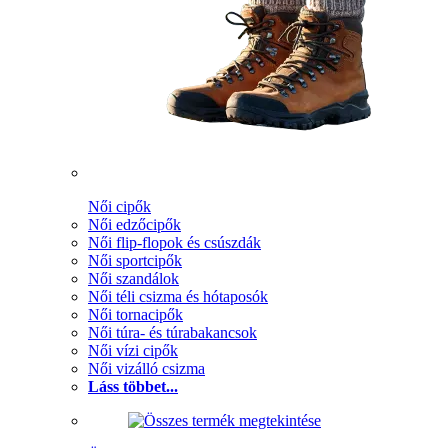
Női cipők
Női edzőcipők
Női flip-flopok és csúszdák
Női sportcipők
Női szandálok
Női téli csizma és hótaposók
Női tornacipők
Női túra- és túrabakancsok
Női vízi cipők
Női vizálló csizma
Láss többet...