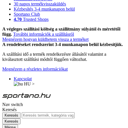
30 napos termékvisszaküldés
Kézbesítés 3-4 munkanapon belül
Sportano Club
4.70
Trusted Shops
A végleges szállítási költség a szállítmány súlyától és méretétől
függ.
További információk a szállításról
Megnézem hogyan küldhetem vissza a terméket
A rendeléseket rendszerint 3-4 munkanapon belül kézbesítjük.
A szállítási idő a termék rendelkezésre állásától valamint a
kiválasztott szállítási módtól függően változhat.
Megnézem a részletes információkat
Kapcsolat
HU
>
Nav switch
Keresés
Keresés
Keresés
Mégse