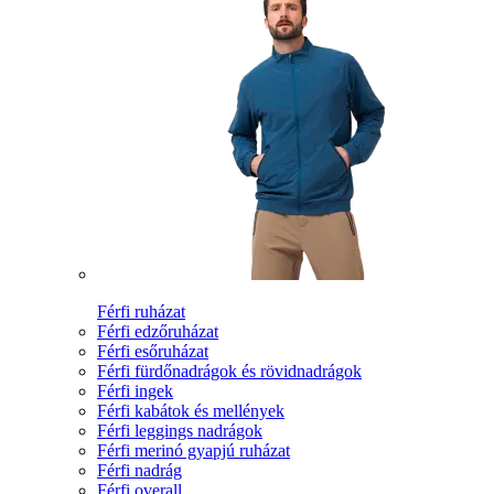
Férfi ruházat
Férfi edzőruházat
Férfi esőruházat
Férfi fürdőnadrágok és rövidnadrágok
Férfi ingek
Férfi kabátok és mellények
Férfi leggings nadrágok
Férfi merinó gyapjú ruházat
Férfi nadrág
Férfi overall