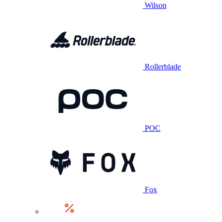
Wilson
Rollerblade
POC
Fox