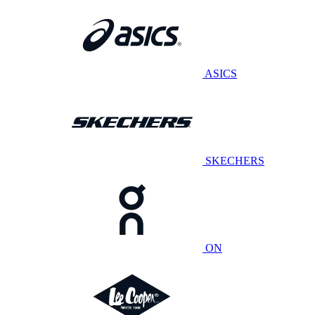
ASICS
SKECHERS
ON