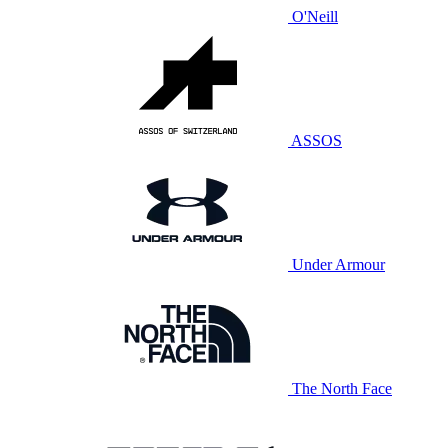
O'Neill
ASSOS
Under Armour
The North Face