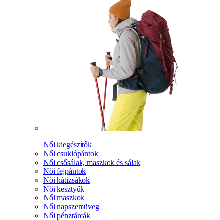
Női kiegészítők
Női csuklópántok
Női csősálak, maszkok és sálak
Női fejpántok
Női hátizsákok
Női kesztyűk
Női maszkok
Női napszemüveg
Női pénztárcák