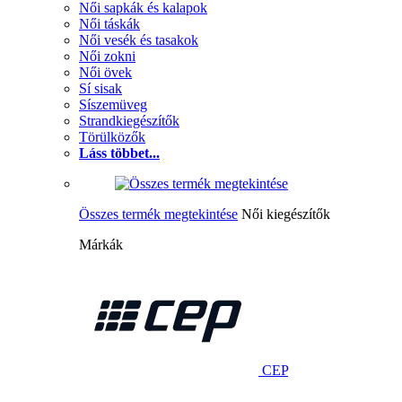
Női sapkák és kalapok
Női táskák
Női vesék és tasakok
Női zokni
Női övek
Sí sisak
Síszemüveg
Strandkiegészítők
Törülközők
Láss többet...
Összes termék megtekintése
Női kiegészítők
Márkák
CEP