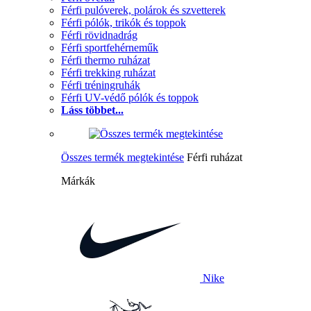
Férfi pulóverek, polárok és szvetterek
Férfi pólók, trikók és toppok
Férfi rövidnadrág
Férfi sportfehérneműk
Férfi thermo ruházat
Férfi trekking ruházat
Férfi tréningruhák
Férfi UV-védő pólók és toppok
Láss többet...
Összes termék megtekintése
Férfi ruházat
Márkák
Nike