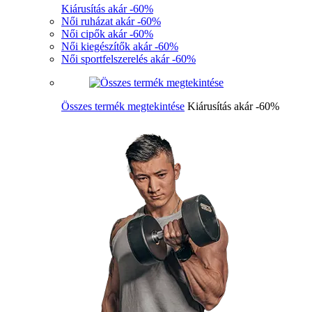
Kiárusítás akár -60%
Női ruházat akár -60%
Női cipők akár -60%
Női kiegészítők akár -60%
Női sportfelszerelés akár -60%
Összes termék megtekintése
Kiárusítás akár -60%