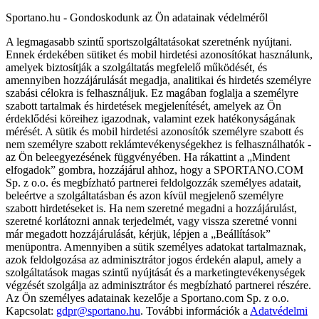
Sportano.hu - Gondoskodunk az Ön adatainak védelméről
A legmagasabb szintű sportszolgáltatásokat szeretnénk nyújtani.
Ennek érdekében sütiket és mobil hirdetési azonosítókat használunk,
amelyek biztosítják a szolgáltatás megfelelő működését, és
amennyiben hozzájárulását megadja, analitikai és hirdetés személyre
szabási célokra is felhasználjuk. Ez magában foglalja a személyre
szabott tartalmak és hirdetések megjelenítését, amelyek az Ön
érdeklődési köreihez igazodnak, valamint ezek hatékonyságának
mérését. A sütik és mobil hirdetési azonosítók személyre szabott és
nem személyre szabott reklámtevékenységekhez is felhasználhatók -
az Ön beleegyezésének függvényében. Ha rákattint a „Mindent
elfogadok” gombra, hozzájárul ahhoz, hogy a SPORTANO.COM
Sp. z o.o. és megbízható partnerei feldolgozzák személyes adatait,
beleértve a szolgáltatásban és azon kívül megjelenő személyre
szabott hirdetéseket is. Ha nem szeretné megadni a hozzájárulást,
szeretné korlátozni annak terjedelmét, vagy vissza szeretné vonni
már megadott hozzájárulását, kérjük, lépjen a „Beállítások”
menüpontra. Amennyiben a sütik személyes adatokat tartalmaznak,
azok feldolgozása az adminisztrátor jogos érdekén alapul, amely a
szolgáltatások magas szintű nyújtását és a marketingtevékenységek
végzését szolgálja az adminisztrátor és megbízható partnerei részére.
Az Ön személyes adatainak kezelője a Sportano.com Sp. z o.o.
Kapcsolat:
gdpr@sportano.hu
. További információk a
Adatvédelmi