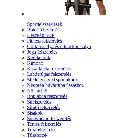
Sportfelszerelések
Bokszfelszerelés
Deszkák SUP
Fitness felszerelés
Görkorcsolya és inline korcsolya
Jóga felszerelés
Kerékpárok
Kimono
Kosárlabda felszerelés
Labdarúgás felszerelés
Mellény a vízi sportokhoz
Neoprén búvárruha úszáshoz
Női sícipő
Röplabda felszerelés
Sífelszerelés
Sífutó felszerelés
Sisakok
Snowboard felszerelés
Tenisz felszerelés
Túrafelszerelés
Túrabotok