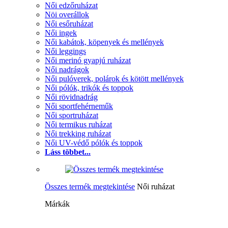
Női edzőruházat
Nöi overállok
Női esőruházat
Női ingek
Női kabátok, köpenyek és mellények
Női leggings
Női merinó gyapjú ruházat
Női nadrágok
Női pulóverek, polárok és kötött mellények
Női pólók, trikók és toppok
Női rövidnadrág
Női sportfehérneműk
Női sportruházat
Női termikus ruházat
Női trekking ruházat
Női UV-védő pólók és toppok
Láss többet...
Összes termék megtekintése
Női ruházat
Márkák