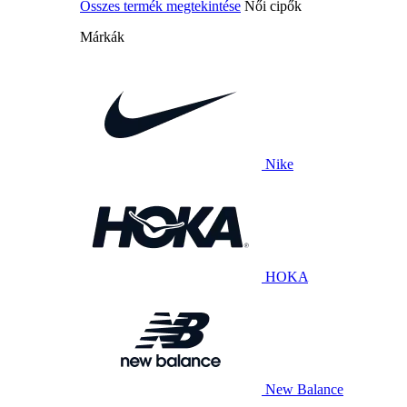
Összes termék megtekintése
Női cipők
Márkák
Nike
HOKA
New Balance