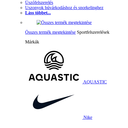
Úszófelszerelés
Uszonyok búvárkodáshoz és snorkelinghez
Láss többet...
Összes termék megtekintése
Sportfelszerelések
Márkák
AQUASTIC
Nike