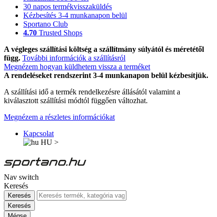
30 napos termékvisszaküldés
Kézbesítés 3-4 munkanapon belül
Sportano Club
4.70
Trusted Shops
A végleges szállítási költség a szállítmány súlyától és méretétől
függ.
További információk a szállításról
Megnézem hogyan küldhetem vissza a terméket
A rendeléseket rendszerint 3-4 munkanapon belül kézbesítjük.
A szállítási idő a termék rendelkezésre állásától valamint a
kiválasztott szállítási módtól függően változhat.
Megnézem a részletes információkat
Kapcsolat
HU
>
Nav switch
Keresés
Keresés
Keresés
Mégse