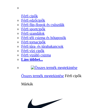
Férfi cipők
Férfi edzőcipők
Férfi flip-flopok és csúszdák
Férfi sportcipők
Férfi szandálok
Férfi téli csizma és hótaposók
Férfi tornacipők
Férfi túra- és túrabakancsok
Férfi vízi cipők
Férfi vizálló csizma
Láss többet...
Összes termék megtekintése
Férfi cipők
Márkák