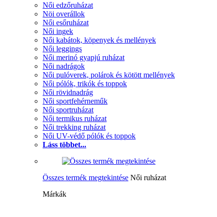
Női edzőruházat
Nöi overállok
Női esőruházat
Női ingek
Női kabátok, köpenyek és mellények
Női leggings
Női merinó gyapjú ruházat
Női nadrágok
Női pulóverek, polárok és kötött mellények
Női pólók, trikók és toppok
Női rövidnadrág
Női sportfehérneműk
Női sportruházat
Női termikus ruházat
Női trekking ruházat
Női UV-védő pólók és toppok
Láss többet...
Összes termék megtekintése
Női ruházat
Márkák