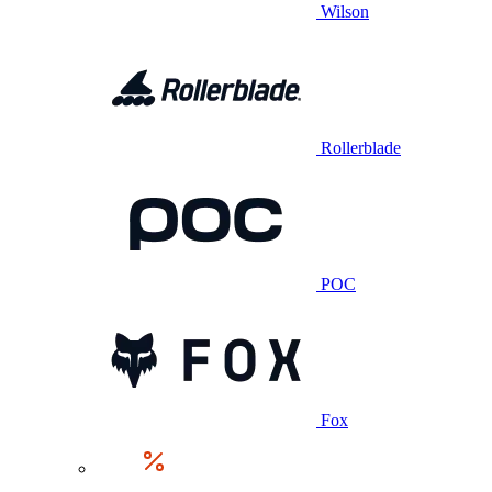
Wilson
Rollerblade
POC
Fox