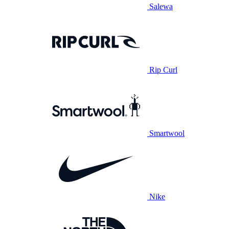
Salewa
Rip Curl
Smartwool
Nike