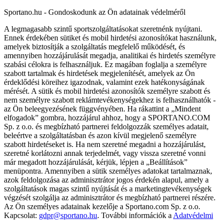
Sportano.hu - Gondoskodunk az Ön adatainak védelméről
A legmagasabb szintű sportszolgáltatásokat szeretnénk nyújtani.
Ennek érdekében sütiket és mobil hirdetési azonosítókat használunk,
amelyek biztosítják a szolgáltatás megfelelő működését, és
amennyiben hozzájárulását megadja, analitikai és hirdetés személyre
szabási célokra is felhasználjuk. Ez magában foglalja a személyre
szabott tartalmak és hirdetések megjelenítését, amelyek az Ön
érdeklődési köreihez igazodnak, valamint ezek hatékonyságának
mérését. A sütik és mobil hirdetési azonosítók személyre szabott és
nem személyre szabott reklámtevékenységekhez is felhasználhatók -
az Ön beleegyezésének függvényében. Ha rákattint a „Mindent
elfogadok” gombra, hozzájárul ahhoz, hogy a SPORTANO.COM
Sp. z o.o. és megbízható partnerei feldolgozzák személyes adatait,
beleértve a szolgáltatásban és azon kívül megjelenő személyre
szabott hirdetéseket is. Ha nem szeretné megadni a hozzájárulást,
szeretné korlátozni annak terjedelmét, vagy vissza szeretné vonni
már megadott hozzájárulását, kérjük, lépjen a „Beállítások”
menüpontra. Amennyiben a sütik személyes adatokat tartalmaznak,
azok feldolgozása az adminisztrátor jogos érdekén alapul, amely a
szolgáltatások magas szintű nyújtását és a marketingtevékenységek
végzését szolgálja az adminisztrátor és megbízható partnerei részére.
Az Ön személyes adatainak kezelője a Sportano.com Sp. z o.o.
Kapcsolat:
gdpr@sportano.hu
. További információk a
Adatvédelmi