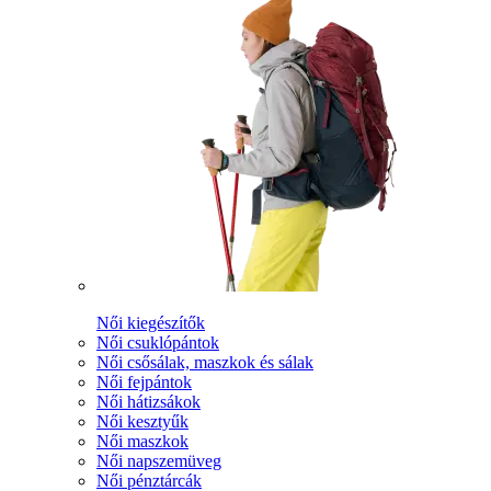
Női kiegészítők
Női csuklópántok
Női csősálak, maszkok és sálak
Női fejpántok
Női hátizsákok
Női kesztyűk
Női maszkok
Női napszemüveg
Női pénztárcák