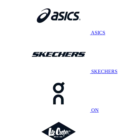
ASICS
SKECHERS
ON