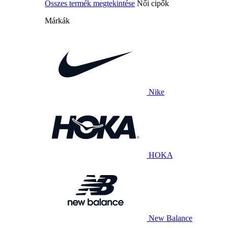
Összes termék megtekintése
Női cipők
Márkák
Nike
HOKA
New Balance