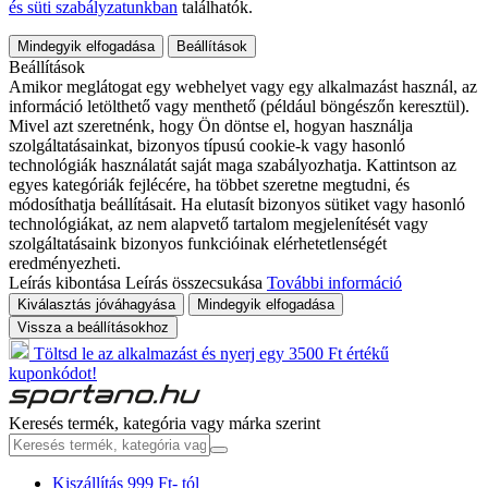
és süti szabályzatunkban
találhatók.
Mindegyik elfogadása
Beállítások
Beállítások
Amikor meglátogat egy webhelyet vagy egy alkalmazást használ, az
információ letölthető vagy menthető (például böngészőn keresztül).
Mivel azt szeretnénk, hogy Ön döntse el, hogyan használja
szolgáltatásainkat, bizonyos típusú cookie-k vagy hasonló
technológiák használatát saját maga szabályozhatja. Kattintson az
egyes kategóriák fejlécére, ha többet szeretne megtudni, és
módosíthatja beállításait. Ha elutasít bizonyos sütiket vagy hasonló
technológiákat, az nem alapvető tartalom megjelenítését vagy
szolgáltatásaink bizonyos funkcióinak elérhetetlenségét
eredményezheti.
Leírás kibontása
Leírás összecsukása
További információ
Kiválasztás jóváhagyása
Mindegyik elfogadása
Vissza a beállításokhoz
Töltsd le az alkalmazást és nyerj egy 3500 Ft értékű
kuponkódot!
Keresés termék, kategória vagy márka szerint
Kiszállítás 999 Ft- tól