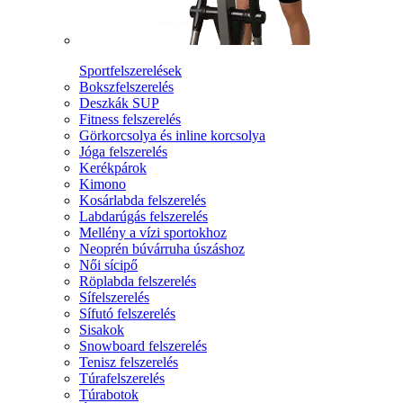
Sportfelszerelések
Bokszfelszerelés
Deszkák SUP
Fitness felszerelés
Görkorcsolya és inline korcsolya
Jóga felszerelés
Kerékpárok
Kimono
Kosárlabda felszerelés
Labdarúgás felszerelés
Mellény a vízi sportokhoz
Neoprén búvárruha úszáshoz
Női sícipő
Röplabda felszerelés
Sífelszerelés
Sífutó felszerelés
Sisakok
Snowboard felszerelés
Tenisz felszerelés
Túrafelszerelés
Túrabotok