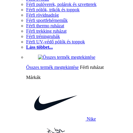
Férfi pulóverek, polárok és szvetterek
Férfi pólók, trikók és toppok
Férfi rövidnadrág
Férfi sportfehérneműk
Férfi thermo ruházat
Férfi trekking ruházat
Férfi tréningruhák
Férfi UV-védő pólók és toppok
Láss többet...
Összes termék megtekintése
Férfi ruházat
Márkák
Nike