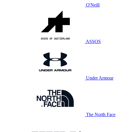
O'Neill
ASSOS
Under Armour
The North Face