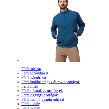
Férfi ruházat
Férfi edzőruházat
Férfi esőruházat
Férfi fürdőnadrágok és rövidnadrágok
Férfi ingek
Férfi kabátok és mellények
Férfi leggings nadrágok
Férfi merinó gyapjú ruházat
Férfi nadrág
Férfi overall