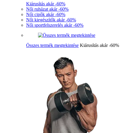
Kiárusítás akár -60%
Női ruházat akár -60%
Női cipők akár -60%
Női kiegészítők akár -60%
Női sportfelszerelés akár -60%
Összes termék megtekintése
Kiárusítás akár -60%