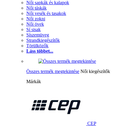
Női sapkák és kalapok
Női táskák
Női vesék és tasakok
Női zokni
Női övek
Sí sisak
Síszemüveg
Strandkiegészítők
Törülközők
Láss többet...
Összes termék megtekintése
Női kiegészítők
Márkák
CEP