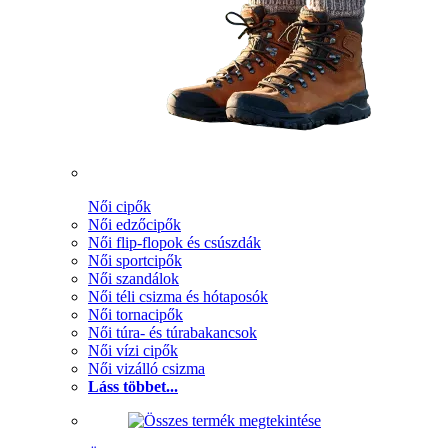
Női cipők
Női edzőcipők
Női flip-flopok és csúszdák
Női sportcipők
Női szandálok
Női téli csizma és hótaposók
Női tornacipők
Női túra- és túrabakancsok
Női vízi cipők
Női vizálló csizma
Láss többet...