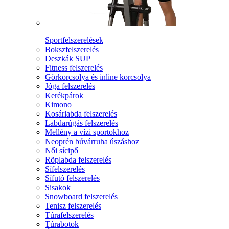
Sportfelszerelések
Bokszfelszerelés
Deszkák SUP
Fitness felszerelés
Görkorcsolya és inline korcsolya
Jóga felszerelés
Kerékpárok
Kimono
Kosárlabda felszerelés
Labdarúgás felszerelés
Mellény a vízi sportokhoz
Neoprén búvárruha úszáshoz
Női sícipő
Röplabda felszerelés
Sífelszerelés
Sífutó felszerelés
Sisakok
Snowboard felszerelés
Tenisz felszerelés
Túrafelszerelés
Túrabotok