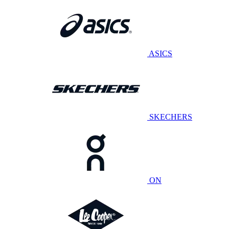
ASICS
SKECHERS
ON