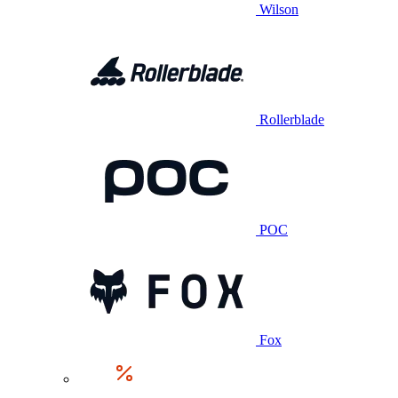
Wilson
Rollerblade
POC
Fox