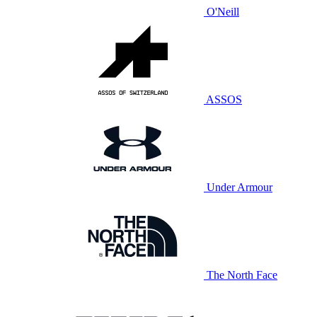
O'Neill
ASSOS
Under Armour
The North Face