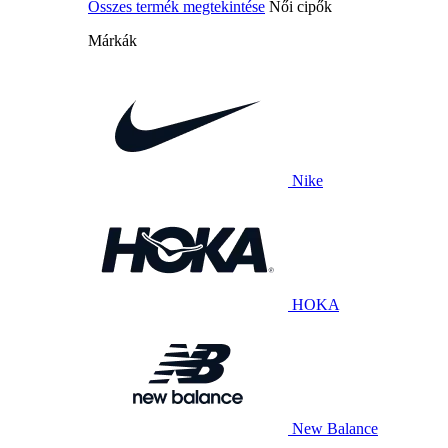
Összes termék megtekintése
Női cipők
Márkák
Nike
HOKA
New Balance