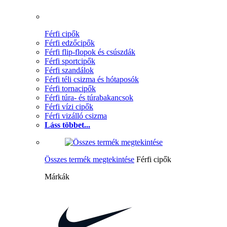
Férfi cipők
Férfi edzőcipők
Férfi flip-flopok és csúszdák
Férfi sportcipők
Férfi szandálok
Férfi téli csizma és hótaposók
Férfi tornacipők
Férfi túra- és túrabakancsok
Férfi vízi cipők
Férfi vizálló csizma
Láss többet...
Összes termék megtekintése
Férfi cipők
Márkák