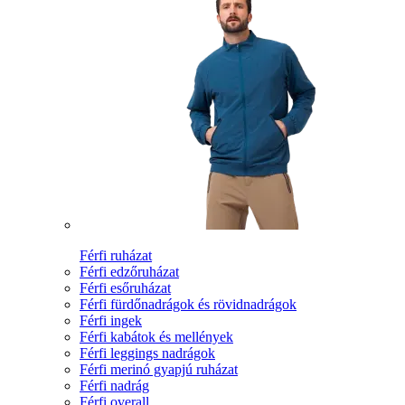
Férfi ruházat
Férfi edzőruházat
Férfi esőruházat
Férfi fürdőnadrágok és rövidnadrágok
Férfi ingek
Férfi kabátok és mellények
Férfi leggings nadrágok
Férfi merinó gyapjú ruházat
Férfi nadrág
Férfi overall