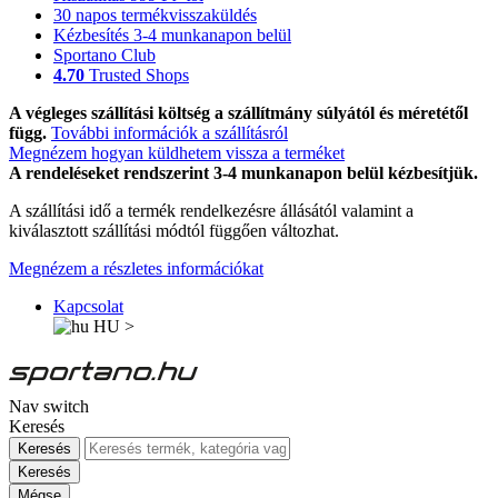
30 napos termékvisszaküldés
Kézbesítés 3-4 munkanapon belül
Sportano Club
4.70
Trusted Shops
A végleges szállítási költség a szállítmány súlyától és méretétől
függ.
További információk a szállításról
Megnézem hogyan küldhetem vissza a terméket
A rendeléseket rendszerint 3-4 munkanapon belül kézbesítjük.
A szállítási idő a termék rendelkezésre állásától valamint a
kiválasztott szállítási módtól függően változhat.
Megnézem a részletes információkat
Kapcsolat
HU
>
Nav switch
Keresés
Keresés
Keresés
Mégse