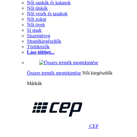
Női sapkák és kalapok
Női táskák
Női vesék és tasakok
Női zokni
Női övek
Sí sisak
Síszemüveg
Strandkiegészítők
Törülközők
Láss többet...
Összes termék megtekintése
Női kiegészítők
Márkák
CEP