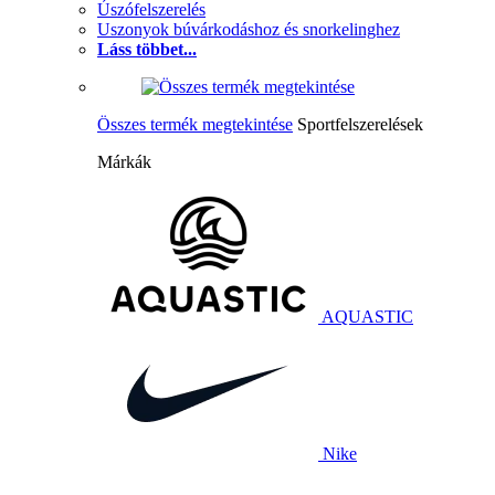
Úszófelszerelés
Uszonyok búvárkodáshoz és snorkelinghez
Láss többet...
Összes termék megtekintése
Sportfelszerelések
Márkák
AQUASTIC
Nike