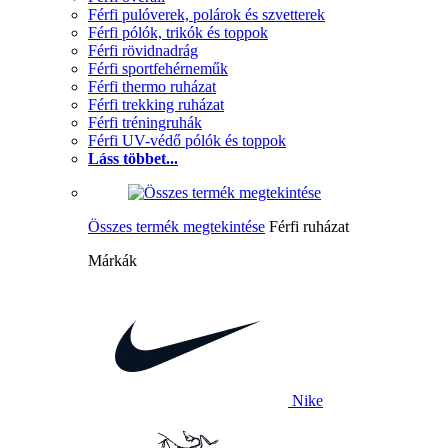
Férfi pulóverek, polárok és szvetterek
Férfi pólók, trikók és toppok
Férfi rövidnadrág
Férfi sportfehérneműk
Férfi thermo ruházat
Férfi trekking ruházat
Férfi tréningruhák
Férfi UV-védő pólók és toppok
Láss többet...
Összes termék megtekintése
Férfi ruházat
Márkák
Nike