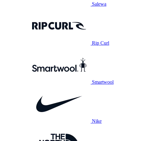
Salewa
Rip Curl
Smartwool
Nike