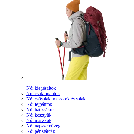
Női kiegészítők
Női csuklópántok
Női csősálak, maszkok és sálak
Női fejpántok
Női hátizsákok
Női kesztyűk
Női maszkok
Női napszemüveg
Női pénztárcák