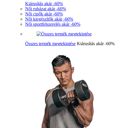
Kiárusítás akár -60%
Női ruházat akár -60%
Női cipők akár -60%
Női kiegészítők akár -60%
Női sportfelszerelés akár -60%
Összes termék megtekintése
Kiárusítás akár -60%