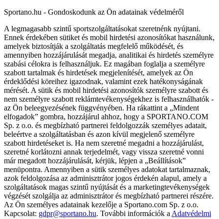
Sportano.hu - Gondoskodunk az Ön adatainak védelméről
A legmagasabb szintű sportszolgáltatásokat szeretnénk nyújtani.
Ennek érdekében sütiket és mobil hirdetési azonosítókat használunk,
amelyek biztosítják a szolgáltatás megfelelő működését, és
amennyiben hozzájárulását megadja, analitikai és hirdetés személyre
szabási célokra is felhasználjuk. Ez magában foglalja a személyre
szabott tartalmak és hirdetések megjelenítését, amelyek az Ön
érdeklődési köreihez igazodnak, valamint ezek hatékonyságának
mérését. A sütik és mobil hirdetési azonosítók személyre szabott és
nem személyre szabott reklámtevékenységekhez is felhasználhatók -
az Ön beleegyezésének függvényében. Ha rákattint a „Mindent
elfogadok” gombra, hozzájárul ahhoz, hogy a SPORTANO.COM
Sp. z o.o. és megbízható partnerei feldolgozzák személyes adatait,
beleértve a szolgáltatásban és azon kívül megjelenő személyre
szabott hirdetéseket is. Ha nem szeretné megadni a hozzájárulást,
szeretné korlátozni annak terjedelmét, vagy vissza szeretné vonni
már megadott hozzájárulását, kérjük, lépjen a „Beállítások”
menüpontra. Amennyiben a sütik személyes adatokat tartalmaznak,
azok feldolgozása az adminisztrátor jogos érdekén alapul, amely a
szolgáltatások magas szintű nyújtását és a marketingtevékenységek
végzését szolgálja az adminisztrátor és megbízható partnerei részére.
Az Ön személyes adatainak kezelője a Sportano.com Sp. z o.o.
Kapcsolat:
gdpr@sportano.hu
. További információk a
Adatvédelmi