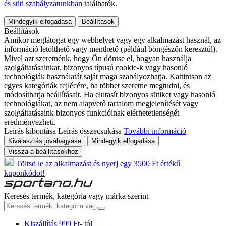
és süti szabályzatunkban
találhatók.
Mindegyik elfogadása
Beállítások
Beállítások
Amikor meglátogat egy webhelyet vagy egy alkalmazást használ, az
információ letölthető vagy menthető (például böngészőn keresztül).
Mivel azt szeretnénk, hogy Ön döntse el, hogyan használja
szolgáltatásainkat, bizonyos típusú cookie-k vagy hasonló
technológiák használatát saját maga szabályozhatja. Kattintson az
egyes kategóriák fejlécére, ha többet szeretne megtudni, és
módosíthatja beállításait. Ha elutasít bizonyos sütiket vagy hasonló
technológiákat, az nem alapvető tartalom megjelenítését vagy
szolgáltatásaink bizonyos funkcióinak elérhetetlenségét
eredményezheti.
Leírás kibontása
Leírás összecsukása
További információ
Kiválasztás jóváhagyása
Mindegyik elfogadása
Vissza a beállításokhoz
Töltsd le az alkalmazást és nyerj egy 3500 Ft értékű
kuponkódot!
Keresés termék, kategória vagy márka szerint
Kiszállítás 999 Ft- tól