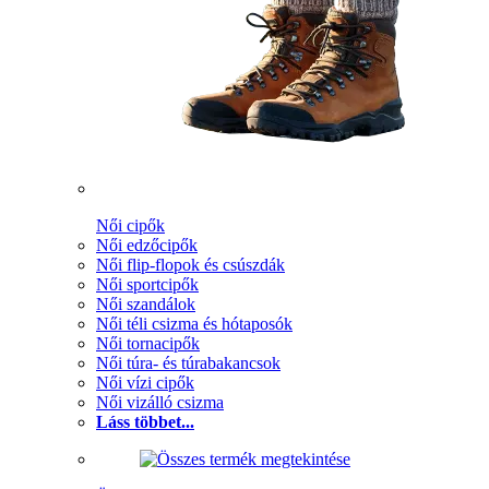
Női cipők
Női edzőcipők
Női flip-flopok és csúszdák
Női sportcipők
Női szandálok
Női téli csizma és hótaposók
Női tornacipők
Női túra- és túrabakancsok
Női vízi cipők
Női vizálló csizma
Láss többet...