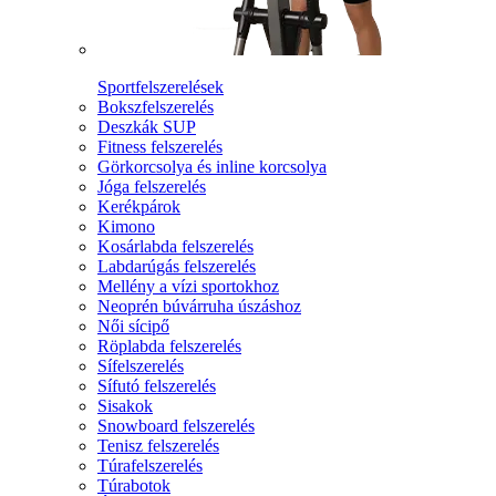
Sportfelszerelések
Bokszfelszerelés
Deszkák SUP
Fitness felszerelés
Görkorcsolya és inline korcsolya
Jóga felszerelés
Kerékpárok
Kimono
Kosárlabda felszerelés
Labdarúgás felszerelés
Mellény a vízi sportokhoz
Neoprén búvárruha úszáshoz
Női sícipő
Röplabda felszerelés
Sífelszerelés
Sífutó felszerelés
Sisakok
Snowboard felszerelés
Tenisz felszerelés
Túrafelszerelés
Túrabotok