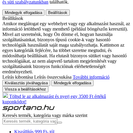
és süti szabályzatunkban
találhatók.
Mindegyik elfogadása
Beállítások
Beállítások
Amikor meglátogat egy webhelyet vagy egy alkalmazást használ, az
információ letölthető vagy menthető (például böngészőn keresztül).
Mivel azt szeretnénk, hogy Ön döntse el, hogyan használja
szolgáltatásainkat, bizonyos típusú cookie-k vagy hasonló
technológiák használatát saját maga szabályozhatja. Kattintson az
egyes kategóriák fejlécére, ha többet szeretne megtudni, és
módosíthatja beállításait. Ha elutasít bizonyos sütiket vagy hasonló
technológiákat, az nem alapvető tartalom megjelenítését vagy
szolgáltatásaink bizonyos funkcióinak elérhetetlenségét
eredményezheti.
Leírás kibontása
Leírás összecsukása
További információ
Kiválasztás jóváhagyása
Mindegyik elfogadása
Vissza a beállításokhoz
Töltsd le az alkalmazást és nyerj egy 3500 Ft értékű
kuponkódot!
Keresés termék, kategória vagy márka szerint
Kiszállítás 999 Ft- tól