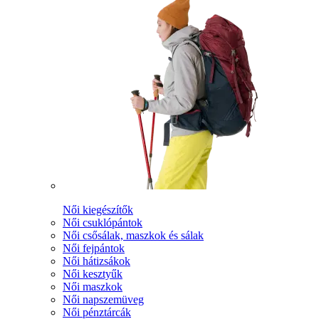
Női kiegészítők
Női csuklópántok
Női csősálak, maszkok és sálak
Női fejpántok
Női hátizsákok
Női kesztyűk
Női maszkok
Női napszemüveg
Női pénztárcák