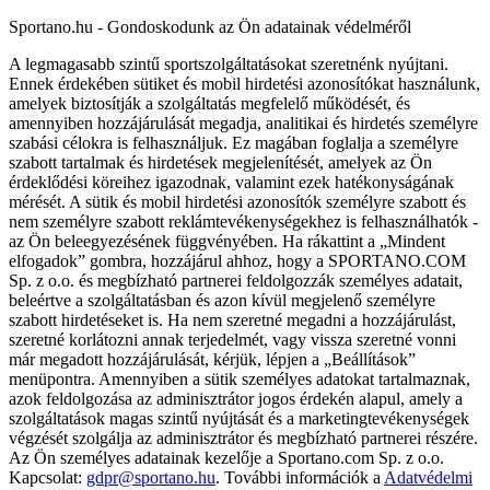
Sportano.hu - Gondoskodunk az Ön adatainak védelméről
A legmagasabb szintű sportszolgáltatásokat szeretnénk nyújtani.
Ennek érdekében sütiket és mobil hirdetési azonosítókat használunk,
amelyek biztosítják a szolgáltatás megfelelő működését, és
amennyiben hozzájárulását megadja, analitikai és hirdetés személyre
szabási célokra is felhasználjuk. Ez magában foglalja a személyre
szabott tartalmak és hirdetések megjelenítését, amelyek az Ön
érdeklődési köreihez igazodnak, valamint ezek hatékonyságának
mérését. A sütik és mobil hirdetési azonosítók személyre szabott és
nem személyre szabott reklámtevékenységekhez is felhasználhatók -
az Ön beleegyezésének függvényében. Ha rákattint a „Mindent
elfogadok” gombra, hozzájárul ahhoz, hogy a SPORTANO.COM
Sp. z o.o. és megbízható partnerei feldolgozzák személyes adatait,
beleértve a szolgáltatásban és azon kívül megjelenő személyre
szabott hirdetéseket is. Ha nem szeretné megadni a hozzájárulást,
szeretné korlátozni annak terjedelmét, vagy vissza szeretné vonni
már megadott hozzájárulását, kérjük, lépjen a „Beállítások”
menüpontra. Amennyiben a sütik személyes adatokat tartalmaznak,
azok feldolgozása az adminisztrátor jogos érdekén alapul, amely a
szolgáltatások magas szintű nyújtását és a marketingtevékenységek
végzését szolgálja az adminisztrátor és megbízható partnerei részére.
Az Ön személyes adatainak kezelője a Sportano.com Sp. z o.o.
Kapcsolat:
gdpr@sportano.hu
. További információk a
Adatvédelmi