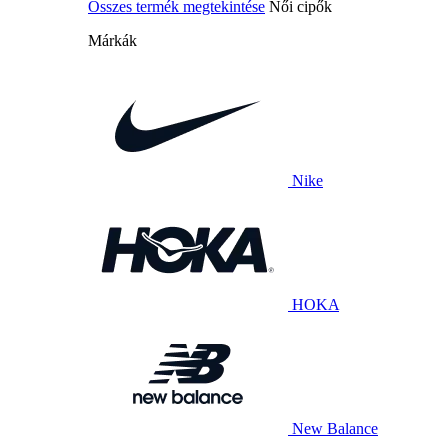
Összes termék megtekintése
Női cipők
Márkák
Nike
HOKA
New Balance