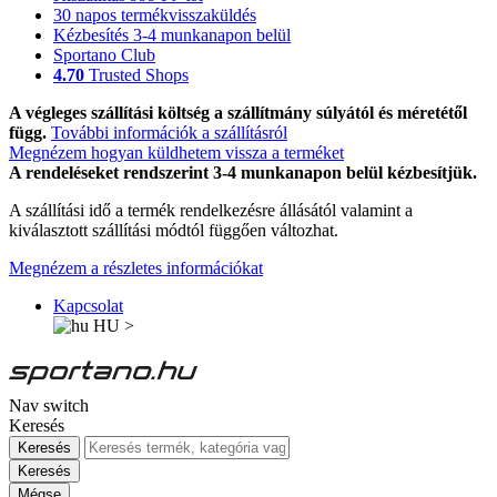
30 napos termékvisszaküldés
Kézbesítés 3-4 munkanapon belül
Sportano Club
4.70
Trusted Shops
A végleges szállítási költség a szállítmány súlyától és méretétől
függ.
További információk a szállításról
Megnézem hogyan küldhetem vissza a terméket
A rendeléseket rendszerint 3-4 munkanapon belül kézbesítjük.
A szállítási idő a termék rendelkezésre állásától valamint a
kiválasztott szállítási módtól függően változhat.
Megnézem a részletes információkat
Kapcsolat
HU
>
Nav switch
Keresés
Keresés
Keresés
Mégse