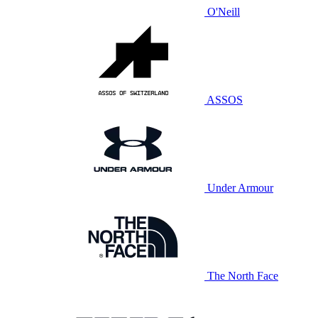
O'Neill
ASSOS
Under Armour
The North Face