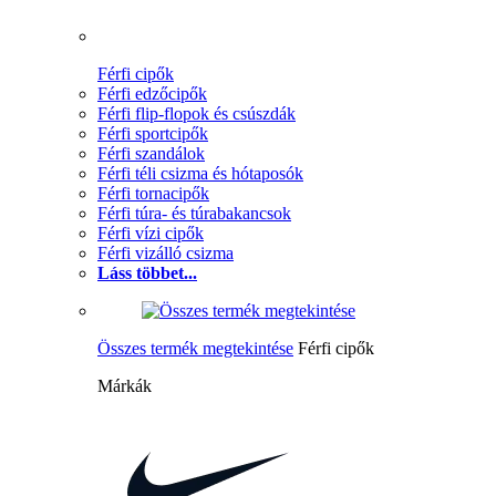
Férfi cipők
Férfi edzőcipők
Férfi flip-flopok és csúszdák
Férfi sportcipők
Férfi szandálok
Férfi téli csizma és hótaposók
Férfi tornacipők
Férfi túra- és túrabakancsok
Férfi vízi cipők
Férfi vizálló csizma
Láss többet...
Összes termék megtekintése
Férfi cipők
Márkák