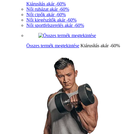
Kiárusítás akár -60%
Női ruházat akár -60%
Női cipők akár -60%
Női kiegészítők akár -60%
Női sportfelszerelés akár -60%
Összes termék megtekintése
Kiárusítás akár -60%