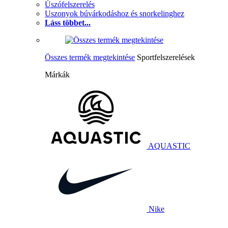
Úszófelszerelés
Uszonyok búvárkodáshoz és snorkelinghez
Láss többet...
Összes termék megtekintése
Sportfelszerelések
Márkák
AQUASTIC
Nike