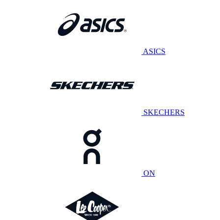
ASICS
SKECHERS
ON