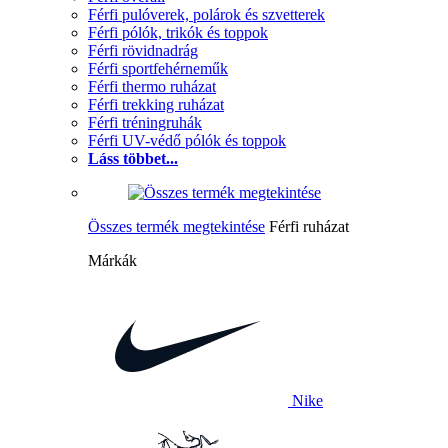
Férfi pulóverek, polárok és szvetterek
Férfi pólók, trikók és toppok
Férfi rövidnadrág
Férfi sportfehérneműk
Férfi thermo ruházat
Férfi trekking ruházat
Férfi tréningruhák
Férfi UV-védő pólók és toppok
Láss többet...
Összes termék megtekintése
Férfi ruházat
Márkák
Nike