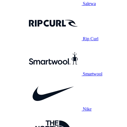
Salewa
Rip Curl
Smartwool
Nike