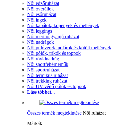
Női edzőruházat
Nöi overállok
Női esőruházat
Női ingek
Női kabátok, köpenyek és mellények
Női leggings
Női merinó gyapjú ruházat
Női nadrágok
Női pulóverek, polárok és kötött mellények
Női pólók, trikók és toppok
Női rövidnadrág
Női sportfehérneműk
Női sportruházat
Női termikus ruházat
Női trekking ruházat
Női UV-védő pólók és toppok
Láss többet...
Összes termék megtekintése
Női ruházat
Márkák