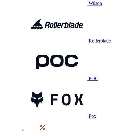
Wilson
Rollerblade
POC
Fox