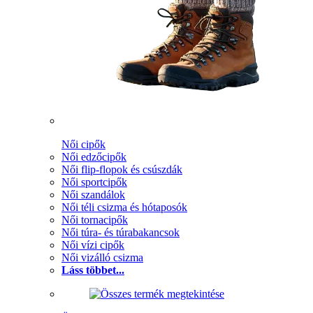
Női cipők
Női edzőcipők
Női flip-flopok és csúszdák
Női sportcipők
Női szandálok
Női téli csizma és hótaposók
Női tornacipők
Női túra- és túrabakancsok
Női vízi cipők
Női vizálló csizma
Láss többet...