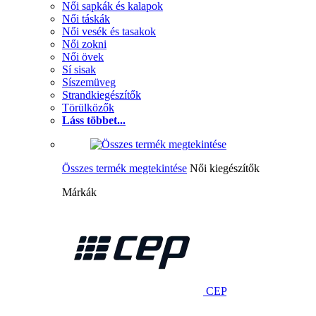
Női sapkák és kalapok
Női táskák
Női vesék és tasakok
Női zokni
Női övek
Sí sisak
Síszemüveg
Strandkiegészítők
Törülközők
Láss többet...
Összes termék megtekintése
Női kiegészítők
Márkák
CEP