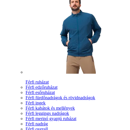
Férfi ruházat
Férfi edzőruházat
Férfi esőruházat
Férfi fürdőnadrágok és rövidnadrágok
Férfi ingek
Férfi kabátok és mellények
Férfi leggings nadrágok
Férfi merinó gyapjú ruházat
Férfi nadrág
Férfi overall