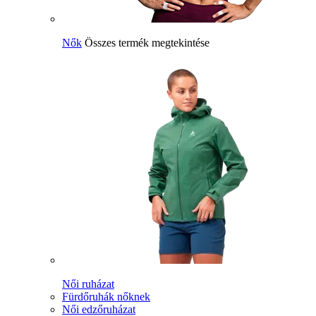
Nők
Összes termék megtekintése
Női ruházat
Fürdőruhák nőknek
Női edzőruházat