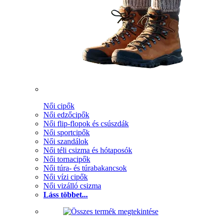
Női cipők
Női edzőcipők
Női flip-flopok és csúszdák
Női sportcipők
Női szandálok
Női téli csizma és hótaposók
Női tornacipők
Női túra- és túrabakancsok
Női vízi cipők
Női vizálló csizma
Láss többet...