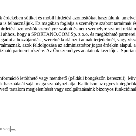
k érdekében sütiket és mobil hirdetési azonosítókat használunk, amelye
ra is felhasználjuk. Ez magában foglalja a személyre szabott tartalmak 
hirdetési azonosítók személyre szabott és nem személyre szabott rekl
l ahhoz, hogy a SPORTANO.COM Sp. z o.o. és megbízható partnerei fel
gadni a hozzájárulást, szeretné korlátozni annak terjedelmét, vagy viss
almaznak, azok feldolgozása az adminisztrátor jogos érdekén alapul, am
ízható partnerei részére. Az Ön személyes adatainak kezelője a Sporta
formáció letölthető vagy menthető (például böngészőn keresztül). Mive
 használatát saját maga szabályozhatja. Kattintson az egyes kategóriák f
vető tartalom megjelenítését vagy szolgáltatásaink bizonyos funkcióina