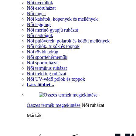
Nöi overállok
Női esőruházat
Női ingek
Női kabátok, köpenyek és mellények
Női leggings
Női merinó gyapjú ruházat
Női nadrágok
Női pulóverek, polárok és kötött mellények
Női pólók, trikók és toppok
Női rövidnadrág
Női sportfehérneműk
Női sportruházat
Női termikus ruházat
Női trekking ruházat
Női UV-védő pólók és toppok
Láss többet...
Összes termék megtekintése
Női ruházat
Márkák