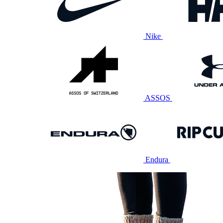
Nike
ASSOS
Endura