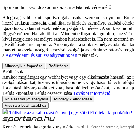
Sportano.hu - Gondoskodunk az Ön adatainak védelméről
A legmagasabb szintű sportszolgáltatásokat szeretnénk nyújtani. Enne
hozzájárulását megadja, analitikai és hirdetés személyre szabási célok
igazodnak, valamint ezek hatékonyságának mérését. A sütik és mobil 
függvényében. Ha rákattint a „Mindent elfogadok” gombra, hozzájáru
kívül megjelenő személyre szabott hirdetéseket is. Ha nem szeretné me
„Beállítások” menüpontra. Amennyiben a sütik személyes adatokat tart
marketingtevékenységek végzését szolgálja az adminisztrátor és megb
a
Adatvédelmi és süti szabályzatunkban
találhatók.
Mindegyik elfogadása
Beállítások
Beállítások
Amikor meglátogat egy webhelyet vagy egy alkalmazást használ, az in
szolgáltatásainkat, bizonyos típusú cookie-k vagy hasonló technológiák
Ha elutasít bizonyos sütiket vagy hasonló technológiákat, az nem alap
Leírás kibontása
Leírás összecsukása
További információ
Kiválasztás jóváhagyása
Mindegyik elfogadása
Vissza a beállításokhoz
Töltsd le az alkalmazást és nyerj egy 3500 Ft értékű kuponkódot!
Keresés termék, kategória vagy márka szerint