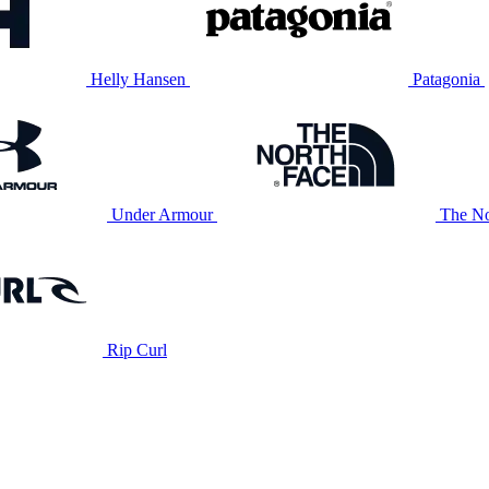
Helly Hansen
Patagonia
Under Armour
The No
Rip Curl