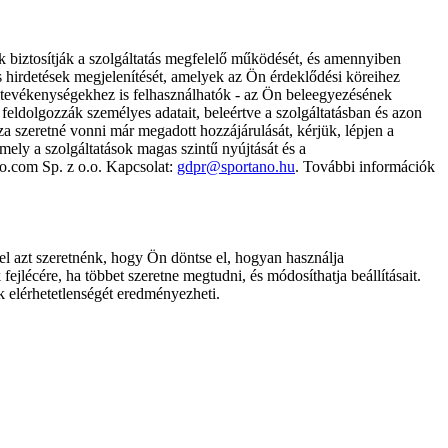
k biztosítják a szolgáltatás megfelelő működését, és amennyiben
és hirdetések megjelenítését, amelyek az Ön érdeklődési köreihez
ámtevékenységekhez is felhasználhatók - az Ön beleegyezésének
dolgozzák személyes adatait, beleértve a szolgáltatásban és azon
za szeretné vonni már megadott hozzájárulását, kérjük, lépjen a
ely a szolgáltatások magas szintű nyújtását és a
no.com Sp. z o.o. Kapcsolat:
gdpr@sportano.hu
. További információk
l azt szeretnénk, hogy Ön döntse el, hogyan használja
ejlécére, ha többet szeretne megtudni, és módosíthatja beállításait.
k elérhetetlenségét eredményezheti.