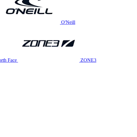
O'Neill
rth Face
ZONE3