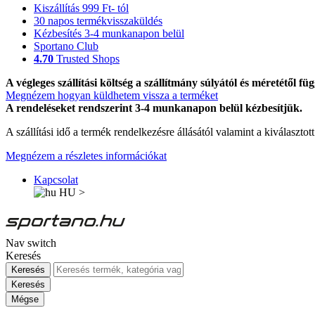
Kiszállítás 999 Ft- tól
30 napos termékvisszaküldés
Kézbesítés 3-4 munkanapon belül
Sportano Club
4.70
Trusted Shops
A végleges szállítási költség a szállítmány súlyától és méretétől füg
Megnézem hogyan küldhetem vissza a terméket
A rendeléseket rendszerint 3-4 munkanapon belül kézbesítjük.
A szállítási idő a termék rendelkezésre állásától valamint a kiválasztot
Megnézem a részletes információkat
Kapcsolat
HU
>
Nav switch
Keresés
Keresés
Keresés
Mégse