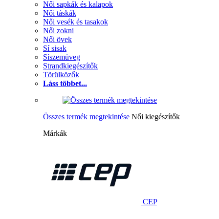
Női sapkák és kalapok
Női táskák
Női vesék és tasakok
Női zokni
Női övek
Sí sisak
Síszemüveg
Strandkiegészítők
Törülközők
Láss többet...
Összes termék megtekintése
Női kiegészítők
Márkák
CEP