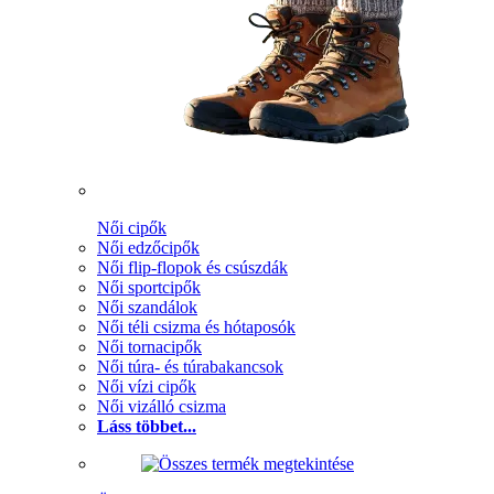
Női cipők
Női edzőcipők
Női flip-flopok és csúszdák
Női sportcipők
Női szandálok
Női téli csizma és hótaposók
Női tornacipők
Női túra- és túrabakancsok
Női vízi cipők
Női vizálló csizma
Láss többet...