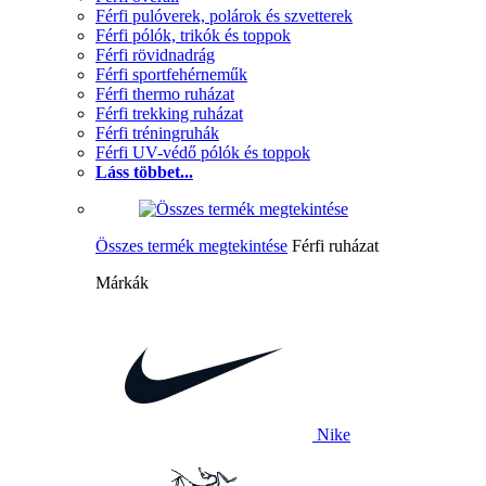
Férfi pulóverek, polárok és szvetterek
Férfi pólók, trikók és toppok
Férfi rövidnadrág
Férfi sportfehérneműk
Férfi thermo ruházat
Férfi trekking ruházat
Férfi tréningruhák
Férfi UV-védő pólók és toppok
Láss többet...
Összes termék megtekintése
Férfi ruházat
Márkák
Nike