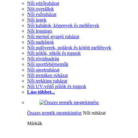
Női edzőruházat
Nöi overállok
Női esőruházat
Női ingek
Női kabátok, köpenyek és mellények
Női leggings
Női merinó gyapjú ruházat
Női nadrágok
Női pulóverek, polárok és kötött mellények
Női pólók, trikók és toppok
Női rövidnadrág
Női sportfehérneműk
Női sportruházat
Női termikus ruházat
Női trekking ruházat
Női UV-védő pólók és toppok
Láss többet...
Összes termék megtekintése
Női ruházat
Márkák