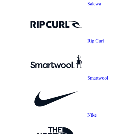
Salewa
Rip Curl
Smartwool
Nike