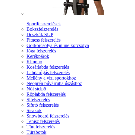
Sportfelszerelések
Bokszfelszerelés
Deszkák SUP
Fitness felszerelés
Görkorcsolya és inline korcsolya
Jóga felszerelés
Kerékpárok
Kimono
Kosárlabda felszerelés
Labdarúgás felszerelés
Mellény a vízi sportokhoz
Neoprén búvárruha úszáshoz
Női sícipő
Röplabda felszerelés
Sífelszerelés
Sífutó felszerelés
Sisakok
Snowboard felszerelés
Tenisz felszerelés
Túrafelszerelés
Túrabotok