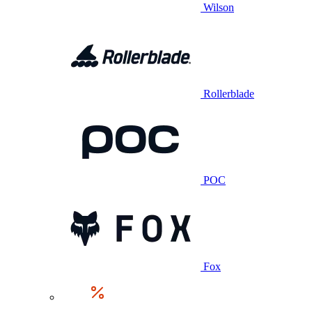
Wilson
Rollerblade
POC
Fox