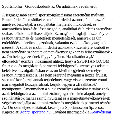
Sportano.hu - Gondoskodunk az Ön adatainak védelméről
A legmagasabb szintű sportszolgáltatásokat szeretnénk nyújtani.
Ennek érdekében sütiket és mobil hirdetési azonosítókat használunk,
amelyek biztosítják a szolgáltatás megfelelő működését, és
amennyiben hozzájárulását megadja, analitikai és hirdetés személyre
szabási célokra is felhasználjuk. Ez magában foglalja a személyre
szabott tartalmak és hirdetések megjelenítését, amelyek az Ön
érdeklődési köreihez igazodnak, valamint ezek hatékonyságának
mérését. A sütik és mobil hirdetési azonosítók személyre szabott és
nem személyre szabott reklámtevékenységekhez is felhasználhatók -
az Ön beleegyezésének függvényében. Ha rákattint a „Mindent
elfogadok” gombra, hozzájárul ahhoz, hogy a SPORTANO.COM
Sp. z o.o. és megbízható partnerei feldolgozzák személyes adatait,
beleértve a szolgáltatásban és azon kívül megjelenő személyre
szabott hirdetéseket is. Ha nem szeretné megadni a hozzájárulást,
szeretné korlátozni annak terjedelmét, vagy vissza szeretné vonni
már megadott hozzájárulását, kérjük, lépjen a „Beállítások”
menüpontra. Amennyiben a sütik személyes adatokat tartalmaznak,
azok feldolgozása az adminisztrátor jogos érdekén alapul, amely a
szolgáltatások magas szintű nyújtását és a marketingtevékenységek
végzését szolgálja az adminisztrátor és megbízható partnerei részére.
Az Ön személyes adatainak kezelője a Sportano.com Sp. z o.o.
Kapcsolat:
gdpr@sportano.hu
. További információk a
Adatvédelmi