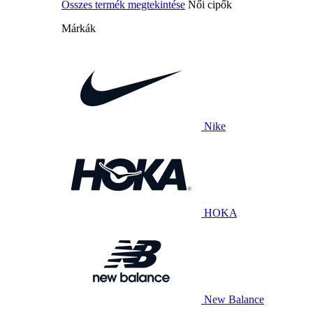
Összes termék megtekintése
Női cipők
Márkák
Nike
HOKA
New Balance