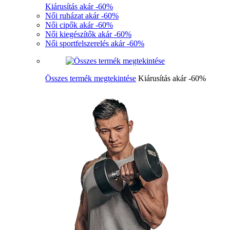
Kiárusítás akár -60%
Női ruházat akár -60%
Női cipők akár -60%
Női kiegészítők akár -60%
Női sportfelszerelés akár -60%
Összes termék megtekintése
Kiárusítás akár -60%