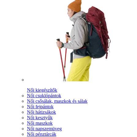
Női kiegészítők
Női csuklópántok
Női csősálak, maszkok és sálak
Női fejpántok
Női hátizsákok
Női kesztyűk
Női maszkok
Női napszemüveg
Női pénztárcák