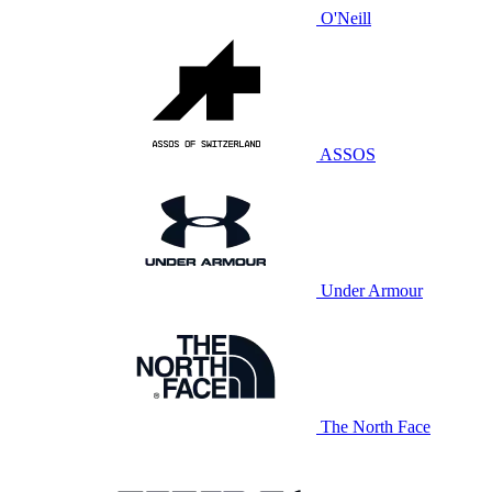
O'Neill
ASSOS
Under Armour
The North Face