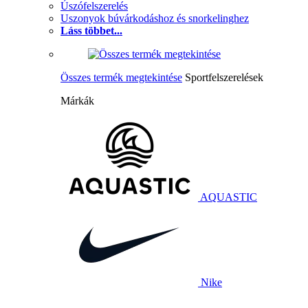
Úszófelszerelés
Uszonyok búvárkodáshoz és snorkelinghez
Láss többet...
Összes termék megtekintése
Sportfelszerelések
Márkák
AQUASTIC
Nike