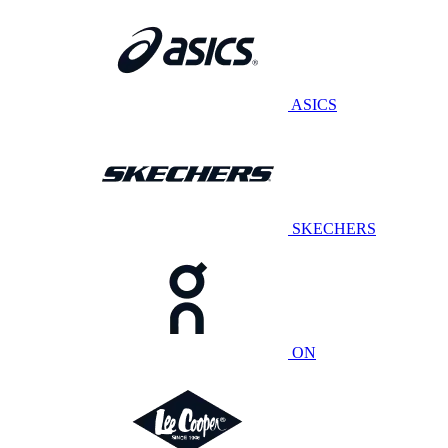
ASICS
SKECHERS
ON