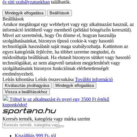
és süti szabályzatunkban
találhatók.
Mindegyik elfogadása
Beállítások
Beállítások
Amikor meglátogat egy webhelyet vagy egy alkalmazást használ, az
információ letölthető vagy menthető (például böngészőn keresztül).
Mivel azt szeretnénk, hogy Ön döntse el, hogyan használja
szolgáltatásainkat, bizonyos típusú cookie-k vagy hasonló
technológiák használatát saját maga szabályozhatja. Kattintson az
egyes kategóriák fejlécére, ha többet szeretne megtudni, és
módosíthatja beállításait. Ha elutasít bizonyos sütiket vagy hasonló
technológiákat, az nem alapvető tartalom megjelenítését vagy
szolgáltatásaink bizonyos funkcióinak elérhetetlenségét
eredményezheti.
Leírás kibontása
Leírás összecsukása
További információ
Kiválasztás jóváhagyása
Mindegyik elfogadása
Vissza a beállításokhoz
Töltsd le az alkalmazást és nyerj egy 3500 Ft értékű
kuponkódot!
Keresés termék, kategória vagy márka szerint
Kiszállítás 999 Ft- tól