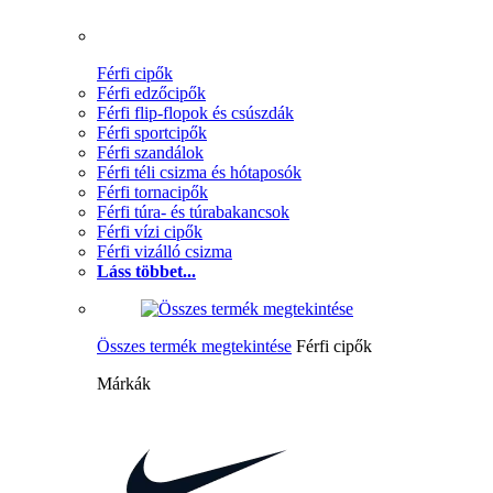
Férfi cipők
Férfi edzőcipők
Férfi flip-flopok és csúszdák
Férfi sportcipők
Férfi szandálok
Férfi téli csizma és hótaposók
Férfi tornacipők
Férfi túra- és túrabakancsok
Férfi vízi cipők
Férfi vizálló csizma
Láss többet...
Összes termék megtekintése
Férfi cipők
Márkák