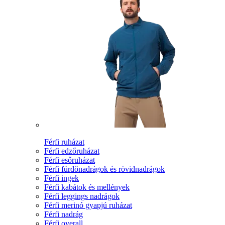
Férfi ruházat
Férfi edzőruházat
Férfi esőruházat
Férfi fürdőnadrágok és rövidnadrágok
Férfi ingek
Férfi kabátok és mellények
Férfi leggings nadrágok
Férfi merinó gyapjú ruházat
Férfi nadrág
Férfi overall