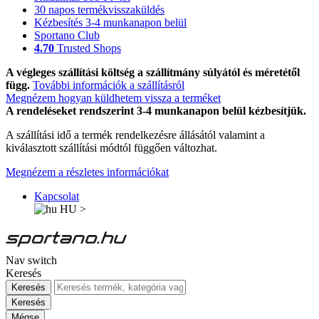
30 napos termékvisszaküldés
Kézbesítés 3-4 munkanapon belül
Sportano Club
4.70
Trusted Shops
A végleges szállítási költség a szállítmány súlyától és méretétől
függ.
További információk a szállításról
Megnézem hogyan küldhetem vissza a terméket
A rendeléseket rendszerint 3-4 munkanapon belül kézbesítjük.
A szállítási idő a termék rendelkezésre állásától valamint a
kiválasztott szállítási módtól függően változhat.
Megnézem a részletes információkat
Kapcsolat
HU
>
Nav switch
Keresés
Keresés
Keresés
Mégse