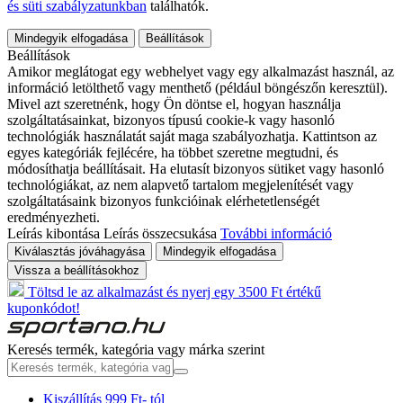
és süti szabályzatunkban
találhatók.
Mindegyik elfogadása
Beállítások
Beállítások
Amikor meglátogat egy webhelyet vagy egy alkalmazást használ, az
információ letölthető vagy menthető (például böngészőn keresztül).
Mivel azt szeretnénk, hogy Ön döntse el, hogyan használja
szolgáltatásainkat, bizonyos típusú cookie-k vagy hasonló
technológiák használatát saját maga szabályozhatja. Kattintson az
egyes kategóriák fejlécére, ha többet szeretne megtudni, és
módosíthatja beállításait. Ha elutasít bizonyos sütiket vagy hasonló
technológiákat, az nem alapvető tartalom megjelenítését vagy
szolgáltatásaink bizonyos funkcióinak elérhetetlenségét
eredményezheti.
Leírás kibontása
Leírás összecsukása
További információ
Kiválasztás jóváhagyása
Mindegyik elfogadása
Vissza a beállításokhoz
Töltsd le az alkalmazást és nyerj egy 3500 Ft értékű
kuponkódot!
Keresés termék, kategória vagy márka szerint
Kiszállítás 999 Ft- tól