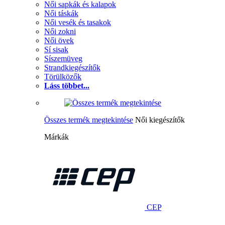
Női sapkák és kalapok
Női táskák
Női vesék és tasakok
Női zokni
Női övek
Sí sisak
Síszemüveg
Strandkiegészítők
Törülközők
Láss többet...
Összes termék megtekintése
Női kiegészítők
Márkák
CEP