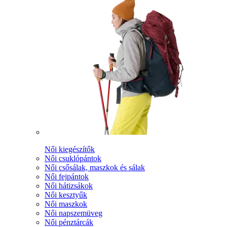
Női kiegészítők
Női csuklópántok
Női csősálak, maszkok és sálak
Női fejpántok
Női hátizsákok
Női kesztyűk
Női maszkok
Női napszemüveg
Női pénztárcák