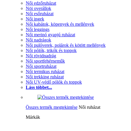
Női edzőruházat
Nöi overállok
Női esőruházat
Női ingek
Női kabátok, köpenyek és mellények
Női leggings
Női merinó gyapjú ruházat
Női nadrágok
Női pulóverek, polárok és kötött mellények
Női pólók, trikók és toppok
Női rövidnadrág
Női sportfehérneműk
Női sportruházat
Női termikus ruházat
Női trekking ruházat
Női UV-védő pólók és toppok
Láss többet...
Összes termék megtekintése
Női ruházat
Márkák