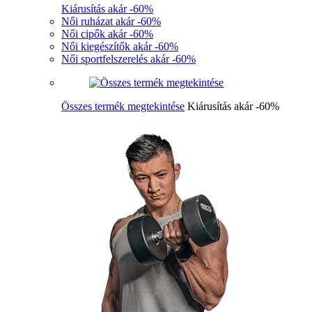
Kiárusítás akár -60%
Női ruházat akár -60%
Női cipők akár -60%
Női kiegészítők akár -60%
Női sportfelszerelés akár -60%
Összes termék megtekintése
Kiárusítás akár -60%