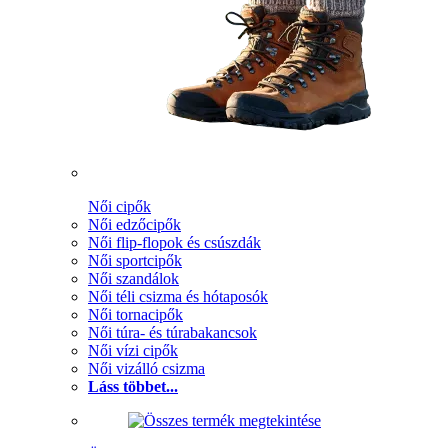
Női cipők
Női edzőcipők
Női flip-flopok és csúszdák
Női sportcipők
Női szandálok
Női téli csizma és hótaposók
Női tornacipők
Női túra- és túrabakancsok
Női vízi cipők
Női vizálló csizma
Láss többet...