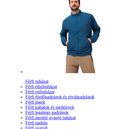
Férfi ruházat
Férfi edzőruházat
Férfi esőruházat
Férfi fürdőnadrágok és rövidnadrágok
Férfi ingek
Férfi kabátok és mellények
Férfi leggings nadrágok
Férfi merinó gyapjú ruházat
Férfi nadrág
Férfi overall