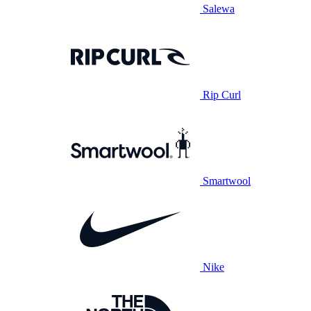
Salewa
Rip Curl
Smartwool
Nike