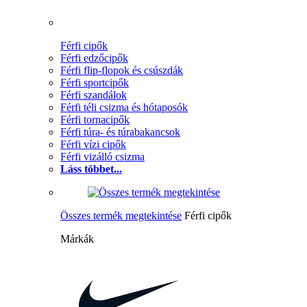
Férfi cipők
Férfi edzőcipők
Férfi flip-flopok és csúszdák
Férfi sportcipők
Férfi szandálok
Férfi téli csizma és hótaposók
Férfi tornacipők
Férfi túra- és túrabakancsok
Férfi vízi cipők
Férfi vizálló csizma
Láss többet...
Összes termék megtekintése
Férfi cipők
Márkák