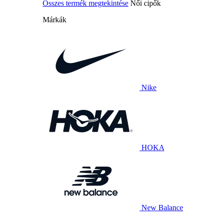
Összes termék megtekintése
Női cipők
Márkák
Nike
HOKA
New Balance