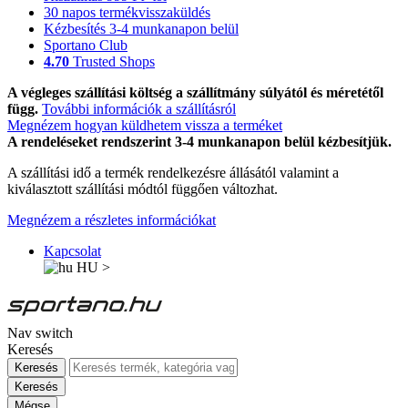
30 napos termékvisszaküldés
Kézbesítés 3-4 munkanapon belül
Sportano Club
4.70
Trusted Shops
A végleges szállítási költség a szállítmány súlyától és méretétől
függ.
További információk a szállításról
Megnézem hogyan küldhetem vissza a terméket
A rendeléseket rendszerint 3-4 munkanapon belül kézbesítjük.
A szállítási idő a termék rendelkezésre állásától valamint a
kiválasztott szállítási módtól függően változhat.
Megnézem a részletes információkat
Kapcsolat
HU
>
Nav switch
Keresés
Keresés
Keresés
Mégse