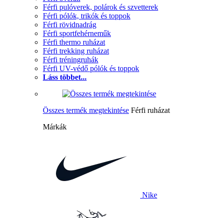
Férfi pulóverek, polárok és szvetterek
Férfi pólók, trikók és toppok
Férfi rövidnadrág
Férfi sportfehérneműk
Férfi thermo ruházat
Férfi trekking ruházat
Férfi tréningruhák
Férfi UV-védő pólók és toppok
Láss többet...
Összes termék megtekintése
Férfi ruházat
Márkák
Nike