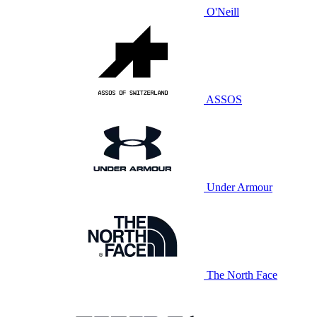
O'Neill
ASSOS
Under Armour
The North Face