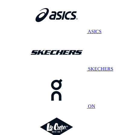
ASICS
SKECHERS
ON