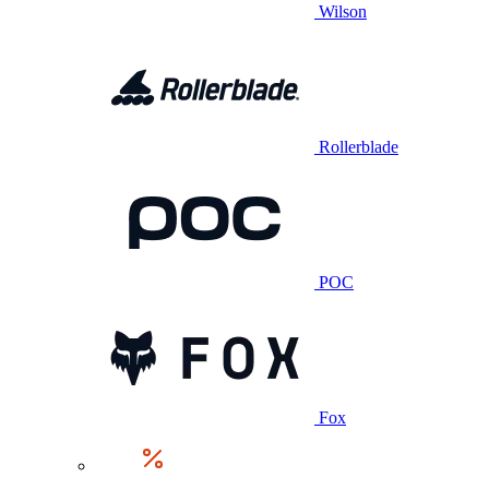
Wilson
Rollerblade
POC
Fox