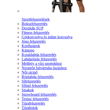
Sportfelszerelések
Bokszfelszerelés
Deszkák SUP
Fitness felszerelés
Görkorcsolya és inline korcsolya
Jóga felszerelés
Kerékpárok
Kimono
Kosárlabda felszerelés
Labdarúgás felszerelés
Mellény a vízi sportokhoz
Neoprén búvárruha úszáshoz
Női sícipő
Röplabda felszerelés
Sífelszerelés
Sífutó felszerelés
Sisakok
Snowboard felszerelés
Tenisz felszerelés
Túrafelszerelés
Túrabotok