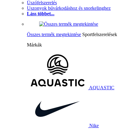
Úszófelszerelés
Uszonyok búvárkodáshoz és snorkelinghez
Láss többet...
Összes termék megtekintése
Sportfelszerelések
Márkák
AQUASTIC
Nike