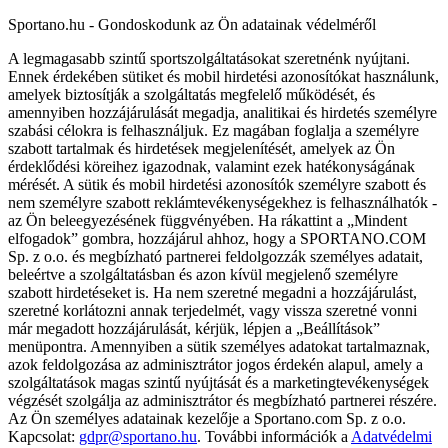
Sportano.hu - Gondoskodunk az Ön adatainak védelméről
A legmagasabb szintű sportszolgáltatásokat szeretnénk nyújtani.
Ennek érdekében sütiket és mobil hirdetési azonosítókat használunk,
amelyek biztosítják a szolgáltatás megfelelő működését, és
amennyiben hozzájárulását megadja, analitikai és hirdetés személyre
szabási célokra is felhasználjuk. Ez magában foglalja a személyre
szabott tartalmak és hirdetések megjelenítését, amelyek az Ön
érdeklődési köreihez igazodnak, valamint ezek hatékonyságának
mérését. A sütik és mobil hirdetési azonosítók személyre szabott és
nem személyre szabott reklámtevékenységekhez is felhasználhatók -
az Ön beleegyezésének függvényében. Ha rákattint a „Mindent
elfogadok” gombra, hozzájárul ahhoz, hogy a SPORTANO.COM
Sp. z o.o. és megbízható partnerei feldolgozzák személyes adatait,
beleértve a szolgáltatásban és azon kívül megjelenő személyre
szabott hirdetéseket is. Ha nem szeretné megadni a hozzájárulást,
szeretné korlátozni annak terjedelmét, vagy vissza szeretné vonni
már megadott hozzájárulását, kérjük, lépjen a „Beállítások”
menüpontra. Amennyiben a sütik személyes adatokat tartalmaznak,
azok feldolgozása az adminisztrátor jogos érdekén alapul, amely a
szolgáltatások magas szintű nyújtását és a marketingtevékenységek
végzését szolgálja az adminisztrátor és megbízható partnerei részére.
Az Ön személyes adatainak kezelője a Sportano.com Sp. z o.o.
Kapcsolat:
gdpr@sportano.hu
. További információk a
Adatvédelmi