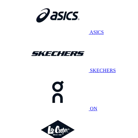
ASICS
SKECHERS
ON