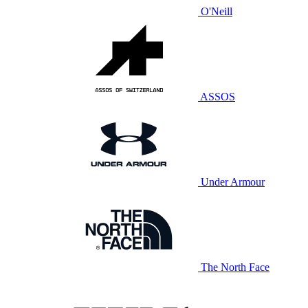
O'Neill
ASSOS
Under Armour
The North Face