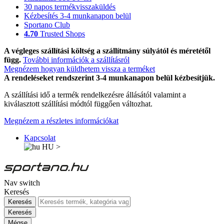
30 napos termékvisszaküldés
Kézbesítés 3-4 munkanapon belül
Sportano Club
4.70
Trusted Shops
A végleges szállítási költség a szállítmány súlyától és méretétől
függ.
További információk a szállításról
Megnézem hogyan küldhetem vissza a terméket
A rendeléseket rendszerint 3-4 munkanapon belül kézbesítjük.
A szállítási idő a termék rendelkezésre állásától valamint a
kiválasztott szállítási módtól függően változhat.
Megnézem a részletes információkat
Kapcsolat
HU
>
Nav switch
Keresés
Keresés
Keresés
Mégse