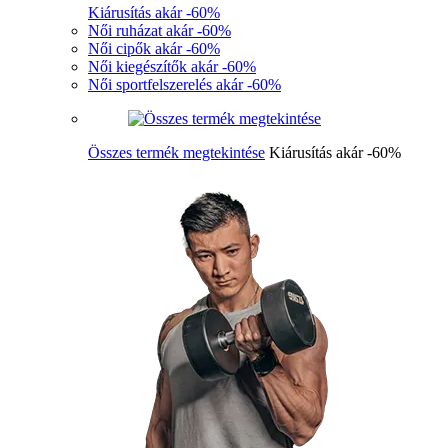
Kiárusítás akár -60%
Női ruházat akár -60%
Női cipők akár -60%
Női kiegészítők akár -60%
Női sportfelszerelés akár -60%
Összes termék megtekintése
Kiárusítás akár -60%