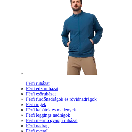
Férfi ruházat
Férfi edzőruházat
Férfi esőruházat
Férfi fürdőnadrágok és rövidnadrágok
Férfi ingek
Férfi kabátok és mellények
Férfi leggings nadrágok
Férfi merinó gyapjú ruházat
Férfi nadrág
Férfi overall