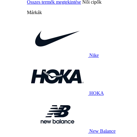
Összes termék megtekintése
Női cipők
Márkák
Nike
HOKA
New Balance