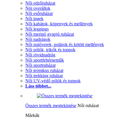
Női edzőruházat
Nöi overállok
Női esőruházat
Női ingek
Női kabátok, köpenyek és mellények
Női leggings
Női merinó gyapjú ruházat
Női nadrágok
Női pulóverek, polárok és kötött mellények
Női pólók, trikók és toppok
Női rövidnadrág
Női sportfehérneműk
Női sportruházat
Női termikus ruházat
Női trekking ruházat
Női UV-védő pólók és toppok
Láss többet...
Összes termék megtekintése
Női ruházat
Márkák