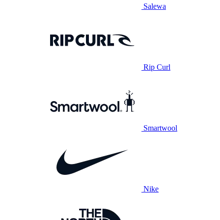
Salewa
Rip Curl
Smartwool
Nike