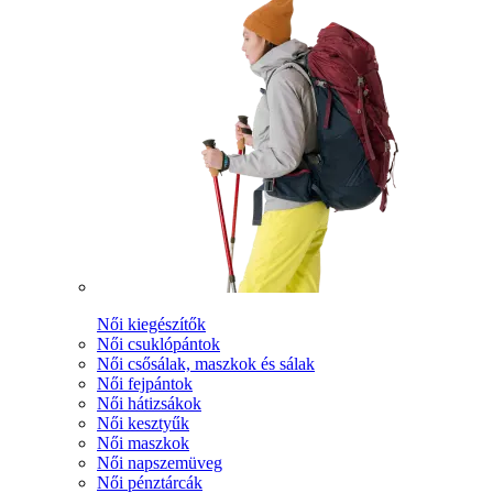
Női kiegészítők
Női csuklópántok
Női csősálak, maszkok és sálak
Női fejpántok
Női hátizsákok
Női kesztyűk
Női maszkok
Női napszemüveg
Női pénztárcák