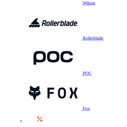
Wilson
Rollerblade
POC
Fox