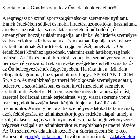
Sportano.hu - Gondoskodunk az Ön adatainak védelméről
A legmagasabb szintű sportszolgáltatásokat szeretnénk nyújtani.
Ennek érdekében sütiket és mobil hirdetési azonosítókat használunk,
amelyek biztosítják a szolgáltatás megfelelő működését, és
amennyiben hozzájárulását megadja, analitikai és hirdetés személyre
szabási célokra is felhasználjuk. Ez magában foglalja a személyre
szabott tartalmak és hirdetések megjelenítését, amelyek az Ön
érdeklődési köreihez igazodnak, valamint ezek hatékonyságának
mérését. A sütik és mobil hirdetési azonosítók személyre szabott és
nem személyre szabott reklámtevékenységekhez is felhasználhatók -
az Ön beleegyezésének függvényében. Ha rákattint a „Mindent
elfogadok” gombra, hozzájárul ahhoz, hogy a SPORTANO.COM
Sp. z o.o. és megbízható partnerei feldolgozzák személyes adatait,
beleértve a szolgáltatásban és azon kívül megjelenő személyre
szabott hirdetéseket is. Ha nem szeretné megadni a hozzájárulást,
szeretné korlátozni annak terjedelmét, vagy vissza szeretné vonni
már megadott hozzájárulását, kérjük, lépjen a „Beállítások”
menüpontra. Amennyiben a sütik személyes adatokat tartalmaznak,
azok feldolgozása az adminisztrátor jogos érdekén alapul, amely a
szolgáltatások magas szintű nyújtását és a marketingtevékenységek
végzését szolgálja az adminisztrátor és megbízható partnerei részére.
Az Ön személyes adatainak kezelője a Sportano.com Sp. z o.o.
Kapcsolat:
gdpr@sportano.hu
. További információk a
Adatvédelmi