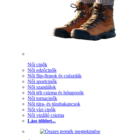
Női cipők
Női edzőcipők
Női flip-flopok és csúszdák
Női sportcipők
Női szandálok
Női téli csizma és hótaposók
Női tornacipők
Női túra- és túrabakancsok
Női vízi cipők
Női vizálló csizma
Láss többet...