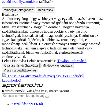
és süti szabályzatunkban
találhatók.
Mindegyik elfogadása
Beállítások
Beállítások
Amikor meglátogat egy webhelyet vagy egy alkalmazást használ, az
információ letölthető vagy menthető (például böngészőn keresztül).
Mivel azt szeretnénk, hogy Ön döntse el, hogyan használja
szolgáltatásainkat, bizonyos típusú cookie-k vagy hasonló
technológiák használatát saját maga szabályozhatja. Kattintson az
egyes kategóriák fejlécére, ha többet szeretne megtudni, és
módosíthatja beállításait. Ha elutasít bizonyos sütiket vagy hasonló
technológiákat, az nem alapvető tartalom megjelenítését vagy
szolgáltatásaink bizonyos funkcióinak elérhetetlenségét
eredményezheti.
Leírás kibontása
Leírás összecsukása
További információ
Kiválasztás jóváhagyása
Mindegyik elfogadása
Vissza a beállításokhoz
Töltsd le az alkalmazást és nyerj egy 3500 Ft értékű
kuponkódot!
Keresés termék, kategória vagy márka szerint
Kiszállítás 999 Ft- tól