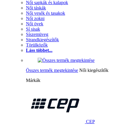
Női sapkák és kalapok
Női táskák
Női vesék és tasakok
Női zokni
Női övek
Sí sisak
Síszemüveg
Strandkiegészítők
Törülközők
Láss többet...
Összes termék megtekintése
Női kiegészítők
Márkák
CEP