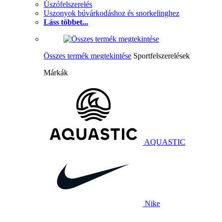
Úszófelszerelés
Uszonyok búvárkodáshoz és snorkelinghez
Láss többet...
Összes termék megtekintése
Sportfelszerelések
Márkák
AQUASTIC
Nike