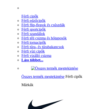
Férfi cipők
Férfi edzőcipők
Férfi flip-flopok és csúszdák
Férfi sportcipők
Férfi szandálok
Férfi téli csizma és hótaposók
Férfi tornacipők
Férfi túra- és túrabakancsok
Férfi vízi cipők
Férfi vizálló csizma
Láss többet...
Összes termék megtekintése
Férfi cipők
Márkák