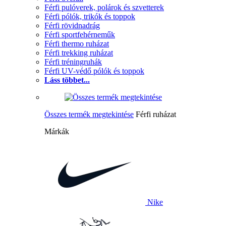
Férfi pulóverek, polárok és szvetterek
Férfi pólók, trikók és toppok
Férfi rövidnadrág
Férfi sportfehérneműk
Férfi thermo ruházat
Férfi trekking ruházat
Férfi tréningruhák
Férfi UV-védő pólók és toppok
Láss többet...
Összes termék megtekintése
Férfi ruházat
Márkák
Nike