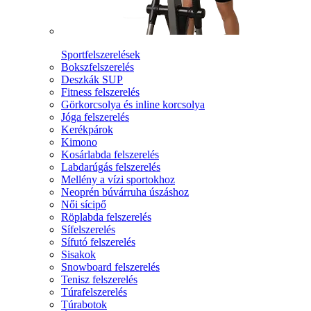
Sportfelszerelések
Bokszfelszerelés
Deszkák SUP
Fitness felszerelés
Görkorcsolya és inline korcsolya
Jóga felszerelés
Kerékpárok
Kimono
Kosárlabda felszerelés
Labdarúgás felszerelés
Mellény a vízi sportokhoz
Neoprén búvárruha úszáshoz
Női sícipő
Röplabda felszerelés
Sífelszerelés
Sífutó felszerelés
Sisakok
Snowboard felszerelés
Tenisz felszerelés
Túrafelszerelés
Túrabotok