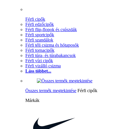
Férfi cipők
Férfi edzőcipők
Férfi flip-flopok és csúszdák
Férfi sportcipők
Férfi szandálok
Férfi téli csizma és hótaposók
Férfi tornacipők
Férfi túra- és túrabakancsok
Férfi vízi cipők
Férfi vizálló csizma
Láss többet...
Összes termék megtekintése
Férfi cipők
Márkák