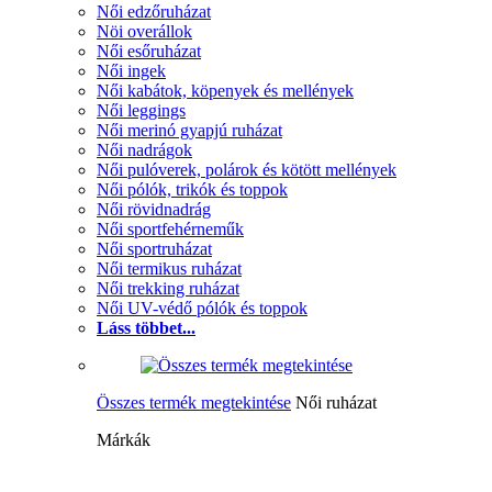
Női edzőruházat
Nöi overállok
Női esőruházat
Női ingek
Női kabátok, köpenyek és mellények
Női leggings
Női merinó gyapjú ruházat
Női nadrágok
Női pulóverek, polárok és kötött mellények
Női pólók, trikók és toppok
Női rövidnadrág
Női sportfehérneműk
Női sportruházat
Női termikus ruházat
Női trekking ruházat
Női UV-védő pólók és toppok
Láss többet...
Összes termék megtekintése
Női ruházat
Márkák