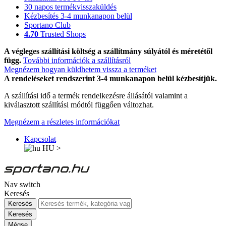
30 napos termékvisszaküldés
Kézbesítés 3-4 munkanapon belül
Sportano Club
4.70
Trusted Shops
A végleges szállítási költség a szállítmány súlyától és méretétől
függ.
További információk a szállításról
Megnézem hogyan küldhetem vissza a terméket
A rendeléseket rendszerint 3-4 munkanapon belül kézbesítjük.
A szállítási idő a termék rendelkezésre állásától valamint a
kiválasztott szállítási módtól függően változhat.
Megnézem a részletes információkat
Kapcsolat
HU
>
Nav switch
Keresés
Keresés
Keresés
Mégse