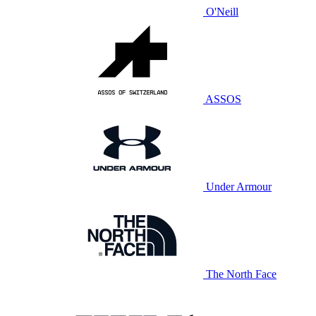
O'Neill
ASSOS
Under Armour
The North Face