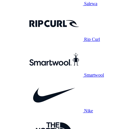
Salewa
Rip Curl
Smartwool
Nike