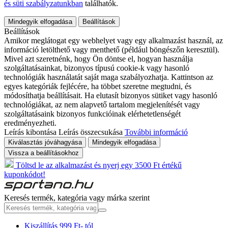
és süti szabályzatunkban
találhatók.
Mindegyik elfogadása
Beállítások
Beállítások
Amikor meglátogat egy webhelyet vagy egy alkalmazást használ, az
információ letölthető vagy menthető (például böngészőn keresztül).
Mivel azt szeretnénk, hogy Ön döntse el, hogyan használja
szolgáltatásainkat, bizonyos típusú cookie-k vagy hasonló
technológiák használatát saját maga szabályozhatja. Kattintson az
egyes kategóriák fejlécére, ha többet szeretne megtudni, és
módosíthatja beállításait. Ha elutasít bizonyos sütiket vagy hasonló
technológiákat, az nem alapvető tartalom megjelenítését vagy
szolgáltatásaink bizonyos funkcióinak elérhetetlenségét
eredményezheti.
Leírás kibontása
Leírás összecsukása
További információ
Kiválasztás jóváhagyása
Mindegyik elfogadása
Vissza a beállításokhoz
Töltsd le az alkalmazást és nyerj egy 3500 Ft értékű
kuponkódot!
Keresés termék, kategória vagy márka szerint
Kiszállítás 999 Ft- tól