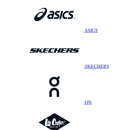
ASICS
SKECHERS
ON