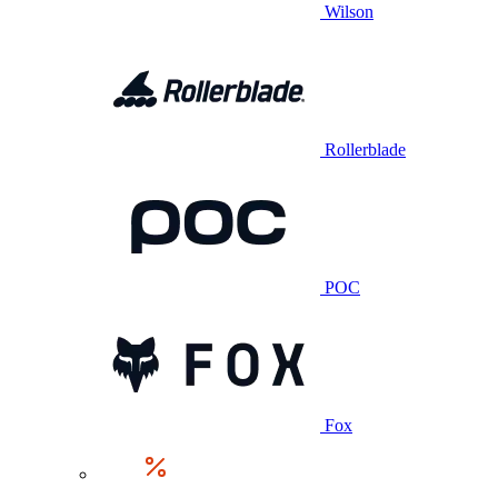
Wilson
Rollerblade
POC
Fox