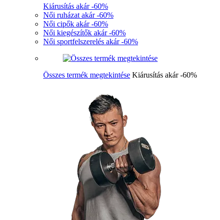
Kiárusítás akár -60%
Női ruházat akár -60%
Női cipők akár -60%
Női kiegészítők akár -60%
Női sportfelszerelés akár -60%
Összes termék megtekintése
Kiárusítás akár -60%