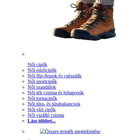
Női cipők
Női edzőcipők
Női flip-flopok és csúszdák
Női sportcipők
Női szandálok
Női téli csizma és hótaposók
Női tornacipők
Női túra- és túrabakancsok
Női vízi cipők
Női vizálló csizma
Láss többet...