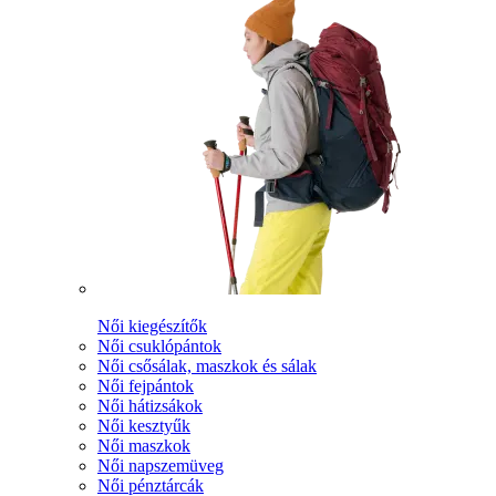
Női kiegészítők
Női csuklópántok
Női csősálak, maszkok és sálak
Női fejpántok
Női hátizsákok
Női kesztyűk
Női maszkok
Női napszemüveg
Női pénztárcák