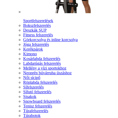
Sportfelszerelések
Bokszfelszerelés
Deszkák SUP
Fitness felszerelés
Görkorcsolya és inline korcsolya
Jóga felszerelés
Kerékpárok
Kimono
Kosárlabda felszerelés
Labdarúgás felszerelés
Mellény a vízi sportokhoz
Neoprén búvárruha úszáshoz
Női sícipő
Röplabda felszerelés
Sífelszerelés
Sífutó felszerelés
Sisakok
Snowboard felszerelés
Tenisz felszerelés
Túrafelszerelés
Túrabotok