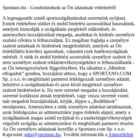
Sportano.hu - Gondoskodunk az Ön adatainak védelméről
A legmagasabb szintű sportszolgáltatásokat szeretnénk nyújtani.
Ennek érdekében sütiket és mobil hirdetési azonosítókat használunk,
amelyek biztosítják a szolgáltatás megfelelő működését, és
amennyiben hozzájárulását megadja, analitikai és hirdetés személyre
szabási célokra is felhasználjuk. Ez magában foglalja a személyre
szabott tartalmak és hirdetések megjelenítését, amelyek az Ön
érdeklődési köreihez igazodnak, valamint ezek hatékonyságának
mérését. A sütik és mobil hirdetési azonosítók személyre szabott és
nem személyre szabott reklámtevékenységekhez is felhasználhatók -
az Ön beleegyezésének függvényében. Ha rákattint a „Mindent
elfogadok” gombra, hozzájárul ahhoz, hogy a SPORTANO.COM
Sp. z o.o. és megbízható partnerei feldolgozzák személyes adatait,
beleértve a szolgáltatásban és azon kívül megjelenő személyre
szabott hirdetéseket is. Ha nem szeretné megadni a hozzájárulást,
szeretné korlátozni annak terjedelmét, vagy vissza szeretné vonni
már megadott hozzájárulását, kérjük, lépjen a „Beállítások”
menüpontra. Amennyiben a sütik személyes adatokat tartalmaznak,
azok feldolgozása az adminisztrátor jogos érdekén alapul, amely a
szolgáltatások magas szintű nyújtását és a marketingtevékenységek
végzését szolgálja az adminisztrátor és megbízható partnerei részére.
Az Ön személyes adatainak kezelője a Sportano.com Sp. z o.o.
Kapcsolat:
gdpr@sportano.hu
. További információk a
Adatvédelmi