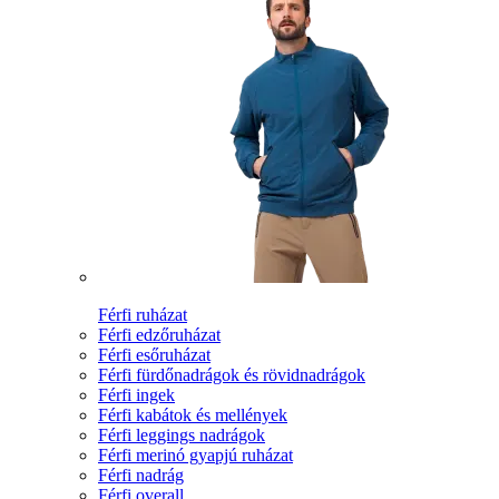
Férfi ruházat
Férfi edzőruházat
Férfi esőruházat
Férfi fürdőnadrágok és rövidnadrágok
Férfi ingek
Férfi kabátok és mellények
Férfi leggings nadrágok
Férfi merinó gyapjú ruházat
Férfi nadrág
Férfi overall