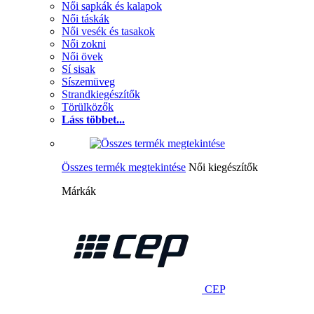
Női sapkák és kalapok
Női táskák
Női vesék és tasakok
Női zokni
Női övek
Sí sisak
Síszemüveg
Strandkiegészítők
Törülközők
Láss többet...
Összes termék megtekintése
Női kiegészítők
Márkák
CEP