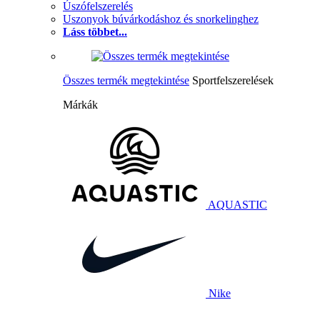
Úszófelszerelés
Uszonyok búvárkodáshoz és snorkelinghez
Láss többet...
Összes termék megtekintése
Sportfelszerelések
Márkák
AQUASTIC
Nike