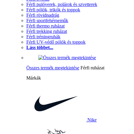
Férfi pulóverek, polárok és szvetterek
Férfi pólók, trikók és toppok
Férfi rövidnadrág
Férfi sportfehérneműk
Férfi thermo ruházat
Férfi trekking ruházat
Férfi tréningruhák
Férfi UV-védő pólók és toppok
Láss többet...
Összes termék megtekintése
Férfi ruházat
Márkák
Nike