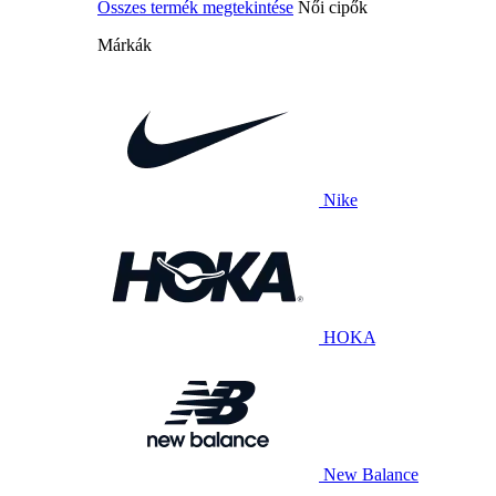
Összes termék megtekintése
Női cipők
Márkák
Nike
HOKA
New Balance