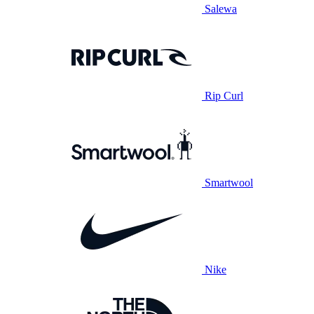
Salewa
Rip Curl
Smartwool
Nike