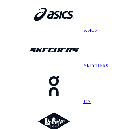
ASICS
SKECHERS
ON