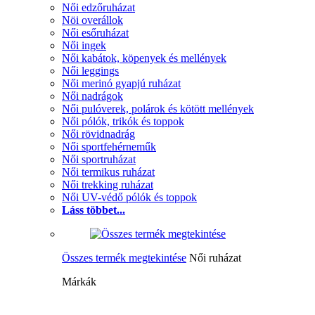
Női edzőruházat
Nöi overállok
Női esőruházat
Női ingek
Női kabátok, köpenyek és mellények
Női leggings
Női merinó gyapjú ruházat
Női nadrágok
Női pulóverek, polárok és kötött mellények
Női pólók, trikók és toppok
Női rövidnadrág
Női sportfehérneműk
Női sportruházat
Női termikus ruházat
Női trekking ruházat
Női UV-védő pólók és toppok
Láss többet...
Összes termék megtekintése
Női ruházat
Márkák