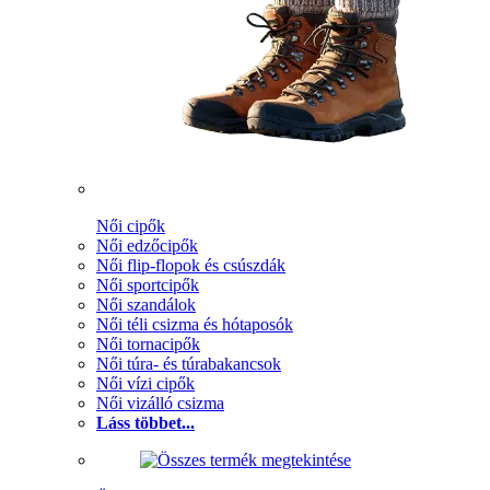
Női cipők
Női edzőcipők
Női flip-flopok és csúszdák
Női sportcipők
Női szandálok
Női téli csizma és hótaposók
Női tornacipők
Női túra- és túrabakancsok
Női vízi cipők
Női vizálló csizma
Láss többet...