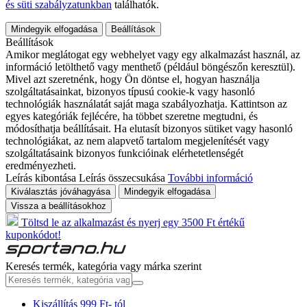
és süti szabályzatunkban
találhatók.
Mindegyik elfogadása
Beállítások
Beállítások
Amikor meglátogat egy webhelyet vagy egy alkalmazást használ, az
információ letölthető vagy menthető (például böngészőn keresztül).
Mivel azt szeretnénk, hogy Ön döntse el, hogyan használja
szolgáltatásainkat, bizonyos típusú cookie-k vagy hasonló
technológiák használatát saját maga szabályozhatja. Kattintson az
egyes kategóriák fejlécére, ha többet szeretne megtudni, és
módosíthatja beállításait. Ha elutasít bizonyos sütiket vagy hasonló
technológiákat, az nem alapvető tartalom megjelenítését vagy
szolgáltatásaink bizonyos funkcióinak elérhetetlenségét
eredményezheti.
Leírás kibontása
Leírás összecsukása
További információ
Kiválasztás jóváhagyása
Mindegyik elfogadása
Vissza a beállításokhoz
Töltsd le az alkalmazást és nyerj egy 3500 Ft értékű
kuponkódot!
Keresés termék, kategória vagy márka szerint
Kiszállítás 999 Ft- tól