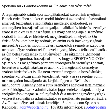
Sportano.hu - Gondoskodunk az Ön adatainak védelméről
A legmagasabb szintű sportszolgáltatásokat szeretnénk nyújtani.
Ennek érdekében sütiket és mobil hirdetési azonosítókat használunk,
amelyek biztosítják a szolgáltatás megfelelő működését, és
amennyiben hozzájárulását megadja, analitikai és hirdetés személyre
szabási célokra is felhasználjuk. Ez magában foglalja a személyre
szabott tartalmak és hirdetések megjelenítését, amelyek az Ön
érdeklődési köreihez igazodnak, valamint ezek hatékonyságának
mérését. A sütik és mobil hirdetési azonosítók személyre szabott és
nem személyre szabott reklámtevékenységekhez is felhasználhatók -
az Ön beleegyezésének függvényében. Ha rákattint a „Mindent
elfogadok” gombra, hozzájárul ahhoz, hogy a SPORTANO.COM
Sp. z o.o. és megbízható partnerei feldolgozzák személyes adatait,
beleértve a szolgáltatásban és azon kívül megjelenő személyre
szabott hirdetéseket is. Ha nem szeretné megadni a hozzájárulást,
szeretné korlátozni annak terjedelmét, vagy vissza szeretné vonni
már megadott hozzájárulását, kérjük, lépjen a „Beállítások”
menüpontra. Amennyiben a sütik személyes adatokat tartalmaznak,
azok feldolgozása az adminisztrátor jogos érdekén alapul, amely a
szolgáltatások magas szintű nyújtását és a marketingtevékenységek
végzését szolgálja az adminisztrátor és megbízható partnerei részére.
Az Ön személyes adatainak kezelője a Sportano.com Sp. z o.o.
Kapcsolat:
gdpr@sportano.hu
. További információk a
Adatvédelmi