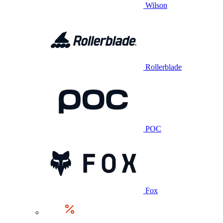
Wilson
Rollerblade
POC
Fox