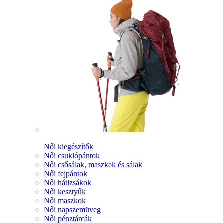
Női kiegészítők
Női csuklópántok
Női csősálak, maszkok és sálak
Női fejpántok
Női hátizsákok
Női kesztyűk
Női maszkok
Női napszemüveg
Női pénztárcák