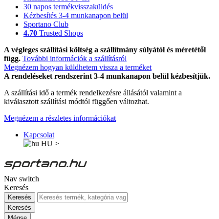
30 napos termékvisszaküldés
Kézbesítés 3-4 munkanapon belül
Sportano Club
4.70
Trusted Shops
A végleges szállítási költség a szállítmány súlyától és méretétől
függ.
További információk a szállításról
Megnézem hogyan küldhetem vissza a terméket
A rendeléseket rendszerint 3-4 munkanapon belül kézbesítjük.
A szállítási idő a termék rendelkezésre állásától valamint a
kiválasztott szállítási módtól függően változhat.
Megnézem a részletes információkat
Kapcsolat
HU
>
Nav switch
Keresés
Keresés
Keresés
Mégse