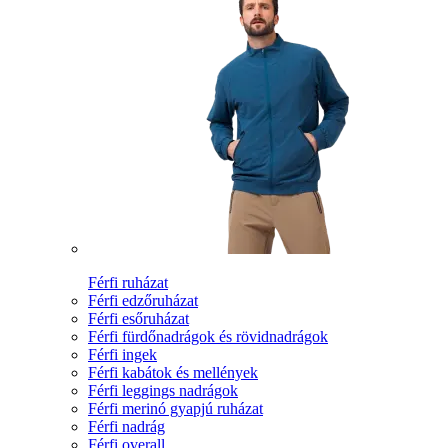
Férfi ruházat
Férfi edzőruházat
Férfi esőruházat
Férfi fürdőnadrágok és rövidnadrágok
Férfi ingek
Férfi kabátok és mellények
Férfi leggings nadrágok
Férfi merinó gyapjú ruházat
Férfi nadrág
Férfi overall