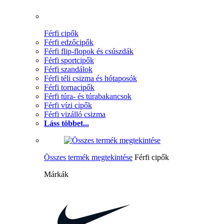
Férfi cipők
Férfi edzőcipők
Férfi flip-flopok és csúszdák
Férfi sportcipők
Férfi szandálok
Férfi téli csizma és hótaposók
Férfi tornacipők
Férfi túra- és túrabakancsok
Férfi vízi cipők
Férfi vizálló csizma
Láss többet...
Összes termék megtekintése
Férfi cipők
Márkák