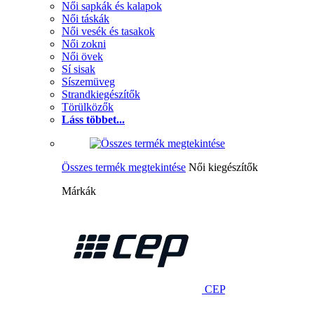
Női sapkák és kalapok
Női táskák
Női vesék és tasakok
Női zokni
Női övek
Sí sisak
Síszemüveg
Strandkiegészítők
Törülközők
Láss többet...
Összes termék megtekintése
Női kiegészítők
Márkák
CEP