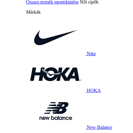
Összes termék megtekintése
Női cipők
Márkák
Nike
HOKA
New Balance