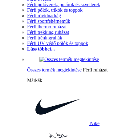
Férfi pulóverek, polárok és szvetterek
Férfi pólók, trikók és toppok
Férfi rövidnadrág
Férfi sportfehérneműk
Férfi thermo ruházat
Férfi trekking ruházat
Férfi tréningruhák
Férfi UV-védő pólók és toppok
Láss többet...
Összes termék megtekintése
Férfi ruházat
Márkák
Nike