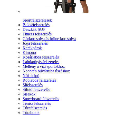
Sportfelszerelések
Bokszfelszerelés
Deszkák SUP
Fitness felszerelés
Görkorcsolya és inline korcsolya
Jóga felszerelés
Kerékpárok
Kimono
Kosárlabda felszerelés
Labdarúgás felszerelés
Mellény a vízi sportokhoz
Neoprén búvárruha úszáshoz
Női sícipő
Röplabda felszerelés
Sífelszerelés
Sífutó felszerelés
Sisakok
Snowboard felszerelés
Tenisz felszerelés
Túrafelszerelés
Túrabotok