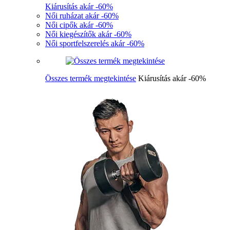
Kiárusítás akár -60%
Női ruházat akár -60%
Női cipők akár -60%
Női kiegészítők akár -60%
Női sportfelszerelés akár -60%
Összes termék megtekintése
Kiárusítás akár -60%