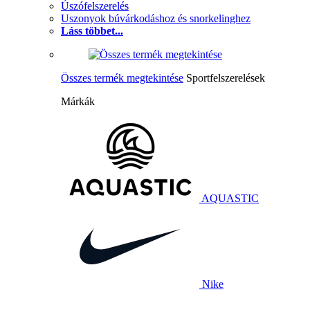
Úszófelszerelés
Uszonyok búvárkodáshoz és snorkelinghez
Láss többet...
Összes termék megtekintése
Sportfelszerelések
Márkák
AQUASTIC
Nike