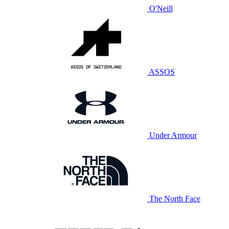
O'Neill
ASSOS
Under Armour
The North Face