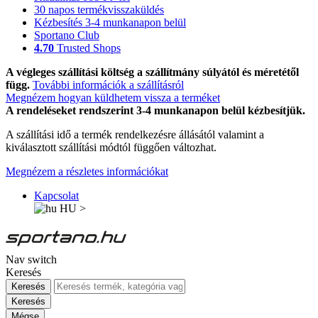
30 napos termékvisszaküldés
Kézbesítés 3-4 munkanapon belül
Sportano Club
4.70
Trusted Shops
A végleges szállítási költség a szállítmány súlyától és méretétől
függ.
További információk a szállításról
Megnézem hogyan küldhetem vissza a terméket
A rendeléseket rendszerint 3-4 munkanapon belül kézbesítjük.
A szállítási idő a termék rendelkezésre állásától valamint a
kiválasztott szállítási módtól függően változhat.
Megnézem a részletes információkat
Kapcsolat
HU
>
Nav switch
Keresés
Keresés
Keresés
Mégse