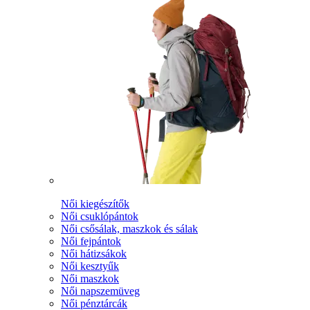
Női kiegészítők
Női csuklópántok
Női csősálak, maszkok és sálak
Női fejpántok
Női hátizsákok
Női kesztyűk
Női maszkok
Női napszemüveg
Női pénztárcák