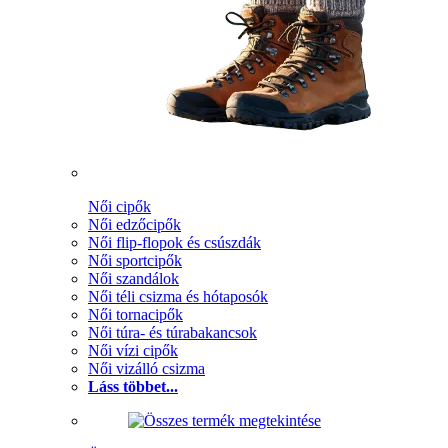
Női cipők
Női edzőcipők
Női flip-flopok és csúszdák
Női sportcipők
Női szandálok
Női téli csizma és hótaposók
Női tornacipők
Női túra- és túrabakancsok
Női vízi cipők
Női vizálló csizma
Láss többet...