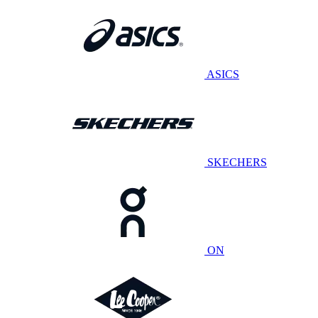
ASICS
SKECHERS
ON