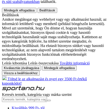
és süti szabályzatunkban
találhatók.
Mindegyik elfogadása
Beállítások
Beállítások
Amikor meglátogat egy webhelyet vagy egy alkalmazást használ, az
információ letölthető vagy menthető (például böngészőn keresztül).
Mivel azt szeretnénk, hogy Ön döntse el, hogyan használja
szolgáltatásainkat, bizonyos típusú cookie-k vagy hasonló
technológiák használatát saját maga szabályozhatja. Kattintson az
egyes kategóriák fejlécére, ha többet szeretne megtudni, és
módosíthatja beállításait. Ha elutasít bizonyos sütiket vagy hasonló
technológiákat, az nem alapvető tartalom megjelenítését vagy
szolgáltatásaink bizonyos funkcióinak elérhetetlenségét
eredményezheti.
Leírás kibontása
Leírás összecsukása
További információ
Kiválasztás jóváhagyása
Mindegyik elfogadása
Vissza a beállításokhoz
Töltsd le az alkalmazást és nyerj egy 3500 Ft értékű
kuponkódot!
Keresés termék, kategória vagy márka szerint
Kiszállítás 999 Ft- tól