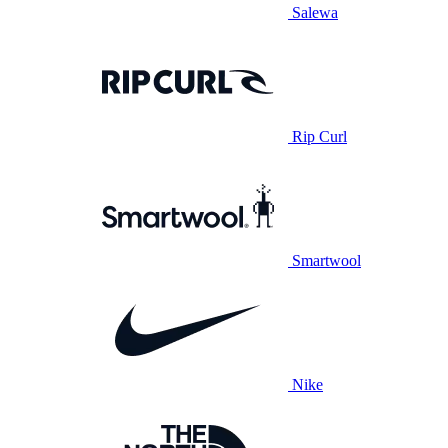
Salewa
Rip Curl
Smartwool
Nike