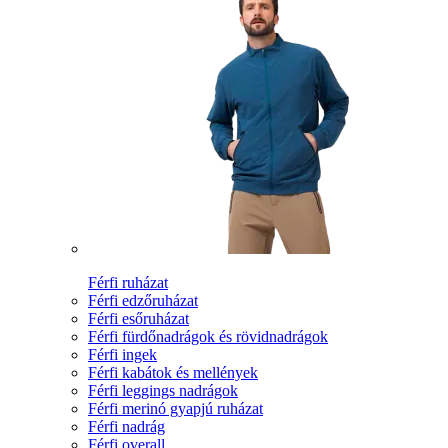
Férfi ruházat
Férfi edzőruházat
Férfi esőruházat
Férfi fürdőnadrágok és rövidnadrágok
Férfi ingek
Férfi kabátok és mellények
Férfi leggings nadrágok
Férfi merinó gyapjú ruházat
Férfi nadrág
Férfi overall