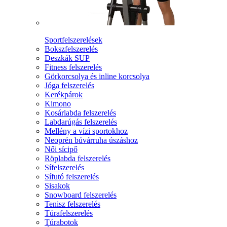
Sportfelszerelések
Bokszfelszerelés
Deszkák SUP
Fitness felszerelés
Görkorcsolya és inline korcsolya
Jóga felszerelés
Kerékpárok
Kimono
Kosárlabda felszerelés
Labdarúgás felszerelés
Mellény a vízi sportokhoz
Neoprén búvárruha úszáshoz
Női sícipő
Röplabda felszerelés
Sífelszerelés
Sífutó felszerelés
Sisakok
Snowboard felszerelés
Tenisz felszerelés
Túrafelszerelés
Túrabotok