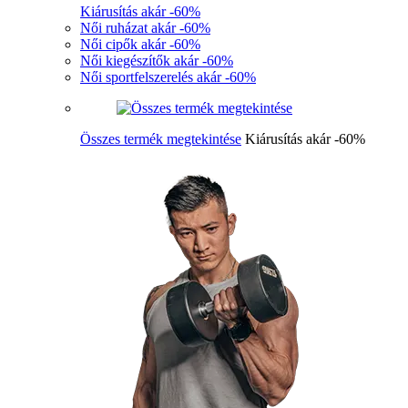
Kiárusítás akár -60%
Női ruházat akár -60%
Női cipők akár -60%
Női kiegészítők akár -60%
Női sportfelszerelés akár -60%
Összes termék megtekintése
Kiárusítás akár -60%