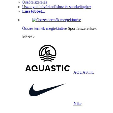
Úszófelszerelés
Uszonyok búvárkodáshoz és snorkelinghez
Láss többet...
Összes termék megtekintése
Sportfelszerelések
Márkák
AQUASTIC
Nike