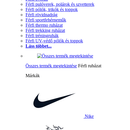
Férfi pulóverek, polárok és szvetterek
Férfi pólók, trikók és toppok
Férfi rövidnadrág
Férfi sportfehérneműk
Férfi thermo ruházat
Férfi trekking ruházat
Férfi tréningruhák
Férfi UV-védő pólók és toppok
Láss többet...
Összes termék megtekintése
Férfi ruházat
Márkák
Nike