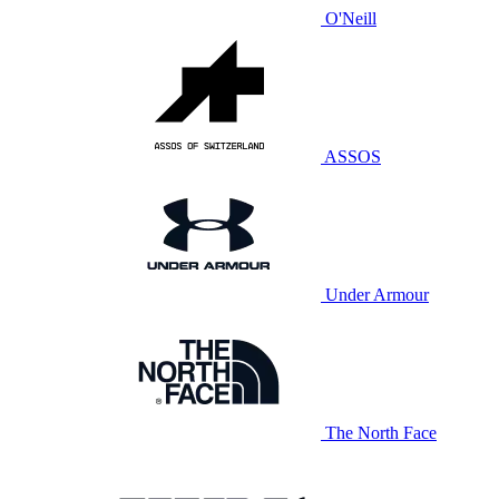
O'Neill
ASSOS
Under Armour
The North Face