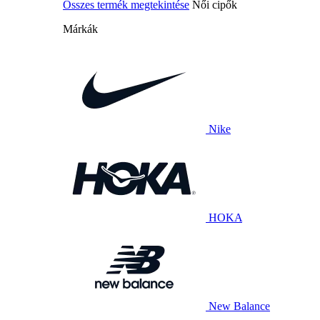
Összes termék megtekintése
Női cipők
Márkák
Nike
HOKA
New Balance