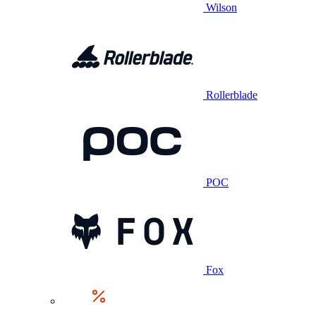
Wilson
Rollerblade
POC
Fox