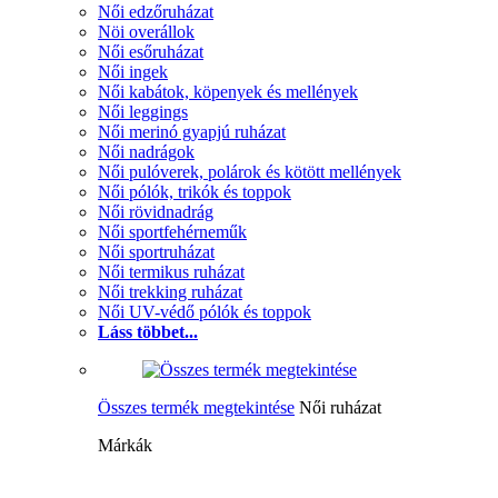
Női edzőruházat
Nöi overállok
Női esőruházat
Női ingek
Női kabátok, köpenyek és mellények
Női leggings
Női merinó gyapjú ruházat
Női nadrágok
Női pulóverek, polárok és kötött mellények
Női pólók, trikók és toppok
Női rövidnadrág
Női sportfehérneműk
Női sportruházat
Női termikus ruházat
Női trekking ruházat
Női UV-védő pólók és toppok
Láss többet...
Összes termék megtekintése
Női ruházat
Márkák