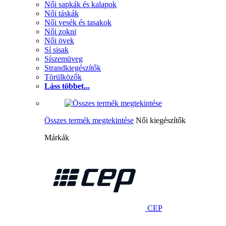
Női sapkák és kalapok
Női táskák
Női vesék és tasakok
Női zokni
Női övek
Sí sisak
Síszemüveg
Strandkiegészítők
Törülközők
Láss többet...
Összes termék megtekintése
Női kiegészítők
Márkák
CEP