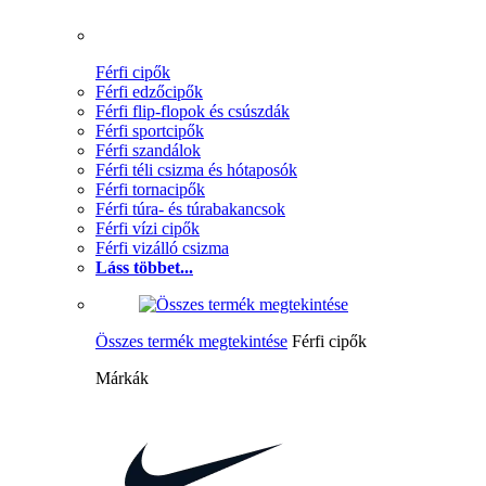
Férfi cipők
Férfi edzőcipők
Férfi flip-flopok és csúszdák
Férfi sportcipők
Férfi szandálok
Férfi téli csizma és hótaposók
Férfi tornacipők
Férfi túra- és túrabakancsok
Férfi vízi cipők
Férfi vizálló csizma
Láss többet...
Összes termék megtekintése
Férfi cipők
Márkák