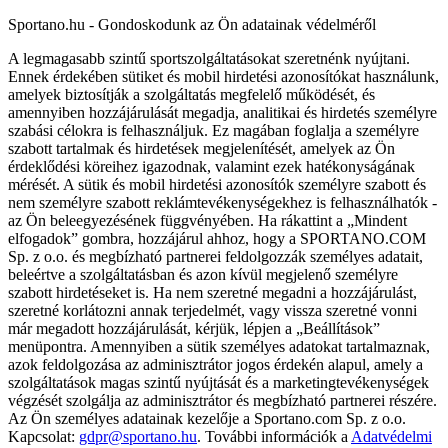
Sportano.hu - Gondoskodunk az Ön adatainak védelméről
A legmagasabb szintű sportszolgáltatásokat szeretnénk nyújtani.
Ennek érdekében sütiket és mobil hirdetési azonosítókat használunk,
amelyek biztosítják a szolgáltatás megfelelő működését, és
amennyiben hozzájárulását megadja, analitikai és hirdetés személyre
szabási célokra is felhasználjuk. Ez magában foglalja a személyre
szabott tartalmak és hirdetések megjelenítését, amelyek az Ön
érdeklődési köreihez igazodnak, valamint ezek hatékonyságának
mérését. A sütik és mobil hirdetési azonosítók személyre szabott és
nem személyre szabott reklámtevékenységekhez is felhasználhatók -
az Ön beleegyezésének függvényében. Ha rákattint a „Mindent
elfogadok” gombra, hozzájárul ahhoz, hogy a SPORTANO.COM
Sp. z o.o. és megbízható partnerei feldolgozzák személyes adatait,
beleértve a szolgáltatásban és azon kívül megjelenő személyre
szabott hirdetéseket is. Ha nem szeretné megadni a hozzájárulást,
szeretné korlátozni annak terjedelmét, vagy vissza szeretné vonni
már megadott hozzájárulását, kérjük, lépjen a „Beállítások”
menüpontra. Amennyiben a sütik személyes adatokat tartalmaznak,
azok feldolgozása az adminisztrátor jogos érdekén alapul, amely a
szolgáltatások magas szintű nyújtását és a marketingtevékenységek
végzését szolgálja az adminisztrátor és megbízható partnerei részére.
Az Ön személyes adatainak kezelője a Sportano.com Sp. z o.o.
Kapcsolat:
gdpr@sportano.hu
. További információk a
Adatvédelmi