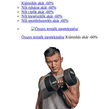
Kiárusítás akár -60%
Női ruházat akár -60%
Női cipők akár -60%
Női kiegészítők akár -60%
Női sportfelszerelés akár -60%
Összes termék megtekintése
Kiárusítás akár -60%