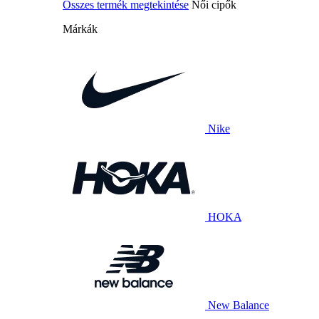
Összes termék megtekintése
Női cipők
Márkák
Nike
HOKA
New Balance