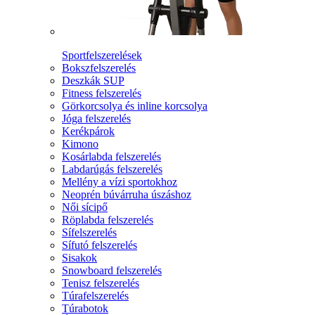
Sportfelszerelések
Bokszfelszerelés
Deszkák SUP
Fitness felszerelés
Görkorcsolya és inline korcsolya
Jóga felszerelés
Kerékpárok
Kimono
Kosárlabda felszerelés
Labdarúgás felszerelés
Mellény a vízi sportokhoz
Neoprén búvárruha úszáshoz
Női sícipő
Röplabda felszerelés
Sífelszerelés
Sífutó felszerelés
Sisakok
Snowboard felszerelés
Tenisz felszerelés
Túrafelszerelés
Túrabotok