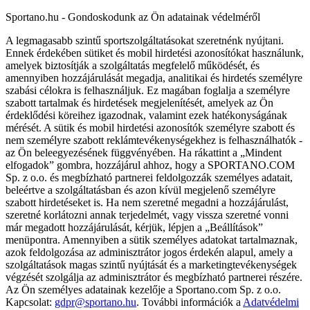
Sportano.hu - Gondoskodunk az Ön adatainak védelméről
A legmagasabb szintű sportszolgáltatásokat szeretnénk nyújtani.
Ennek érdekében sütiket és mobil hirdetési azonosítókat használunk,
amelyek biztosítják a szolgáltatás megfelelő működését, és
amennyiben hozzájárulását megadja, analitikai és hirdetés személyre
szabási célokra is felhasználjuk. Ez magában foglalja a személyre
szabott tartalmak és hirdetések megjelenítését, amelyek az Ön
érdeklődési köreihez igazodnak, valamint ezek hatékonyságának
mérését. A sütik és mobil hirdetési azonosítók személyre szabott és
nem személyre szabott reklámtevékenységekhez is felhasználhatók -
az Ön beleegyezésének függvényében. Ha rákattint a „Mindent
elfogadok” gombra, hozzájárul ahhoz, hogy a SPORTANO.COM
Sp. z o.o. és megbízható partnerei feldolgozzák személyes adatait,
beleértve a szolgáltatásban és azon kívül megjelenő személyre
szabott hirdetéseket is. Ha nem szeretné megadni a hozzájárulást,
szeretné korlátozni annak terjedelmét, vagy vissza szeretné vonni
már megadott hozzájárulását, kérjük, lépjen a „Beállítások”
menüpontra. Amennyiben a sütik személyes adatokat tartalmaznak,
azok feldolgozása az adminisztrátor jogos érdekén alapul, amely a
szolgáltatások magas szintű nyújtását és a marketingtevékenységek
végzését szolgálja az adminisztrátor és megbízható partnerei részére.
Az Ön személyes adatainak kezelője a Sportano.com Sp. z o.o.
Kapcsolat:
gdpr@sportano.hu
. További információk a
Adatvédelmi