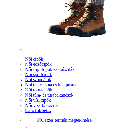
Női cipők
Női edzőcipők
Női flip-flopok és csúszdák
Női sportcipők
Női szandálok
Női téli csizma és hótaposók
Női tornacipők
Női túra- és túrabakancsok
Női vízi cipők
Női vizálló csizma
Láss többet...