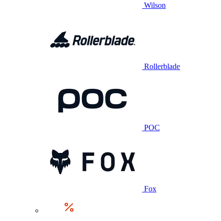
Wilson
Rollerblade
POC
Fox