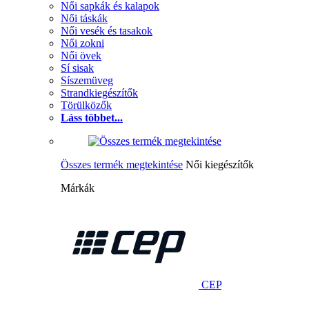
Női sapkák és kalapok
Női táskák
Női vesék és tasakok
Női zokni
Női övek
Sí sisak
Síszemüveg
Strandkiegészítők
Törülközők
Láss többet...
Összes termék megtekintése
Női kiegészítők
Márkák
CEP