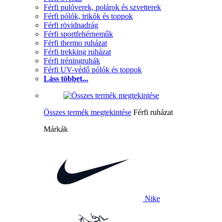
Férfi pulóverek, polárok és szvetterek
Férfi pólók, trikók és toppok
Férfi rövidnadrág
Férfi sportfehérneműk
Férfi thermo ruházat
Férfi trekking ruházat
Férfi tréningruhák
Férfi UV-védő pólók és toppok
Láss többet...
Összes termék megtekintése
Férfi ruházat
Márkák
Nike