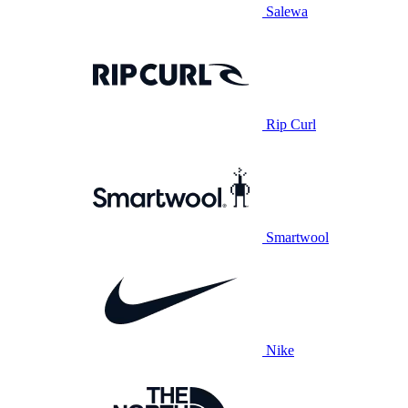
Salewa
Rip Curl
Smartwool
Nike