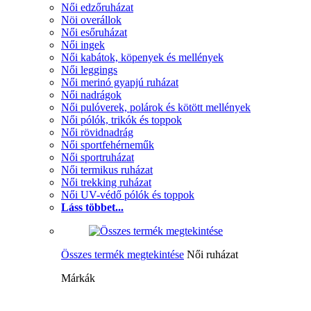
Női edzőruházat
Nöi overállok
Női esőruházat
Női ingek
Női kabátok, köpenyek és mellények
Női leggings
Női merinó gyapjú ruházat
Női nadrágok
Női pulóverek, polárok és kötött mellények
Női pólók, trikók és toppok
Női rövidnadrág
Női sportfehérneműk
Női sportruházat
Női termikus ruházat
Női trekking ruházat
Női UV-védő pólók és toppok
Láss többet...
Összes termék megtekintése
Női ruházat
Márkák