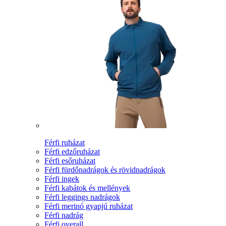
Férfi ruházat
Férfi edzőruházat
Férfi esőruházat
Férfi fürdőnadrágok és rövidnadrágok
Férfi ingek
Férfi kabátok és mellények
Férfi leggings nadrágok
Férfi merinó gyapjú ruházat
Férfi nadrág
Férfi overall