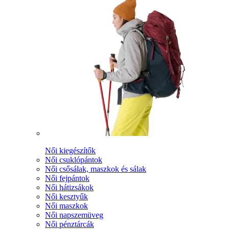
Női kiegészítők
Női csuklópántok
Női csősálak, maszkok és sálak
Női fejpántok
Női hátizsákok
Női kesztyűk
Női maszkok
Női napszemüveg
Női pénztárcák