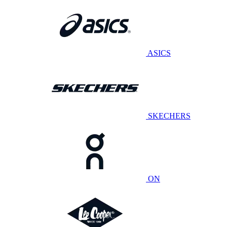
ASICS
SKECHERS
ON