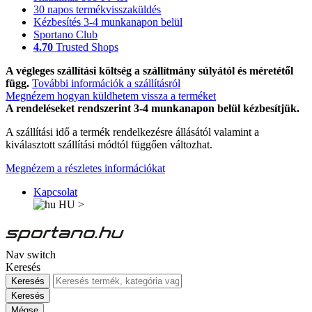
30 napos termékvisszaküldés
Kézbesítés 3-4 munkanapon belül
Sportano Club
4.70
Trusted Shops
A végleges szállítási költség a szállítmány súlyától és méretétől
függ.
További információk a szállításról
Megnézem hogyan küldhetem vissza a terméket
A rendeléseket rendszerint 3-4 munkanapon belül kézbesítjük.
A szállítási idő a termék rendelkezésre állásától valamint a
kiválasztott szállítási módtól függően változhat.
Megnézem a részletes információkat
Kapcsolat
HU
>
Nav switch
Keresés
Keresés
Keresés
Mégse