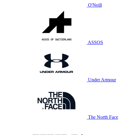
O'Neill
ASSOS
Under Armour
The North Face