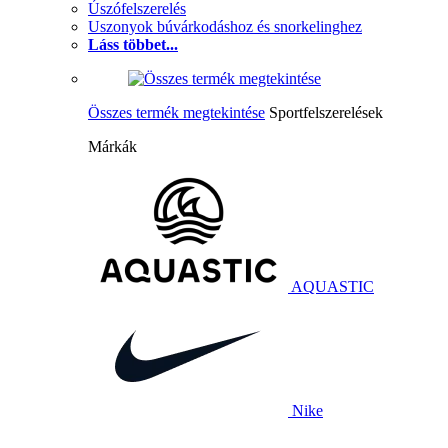
Úszófelszerelés
Uszonyok búvárkodáshoz és snorkelinghez
Láss többet...
Összes termék megtekintése
Sportfelszerelések
Márkák
AQUASTIC
Nike