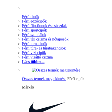
Férfi cipők
Férfi edzőcipők
Férfi flip-flopok és csúszdák
Férfi sportcipők
Férfi szandálok
Férfi téli csizma és hótaposók
Férfi tornacipők
Férfi túra- és túrabakancsok
Férfi vízi cipők
Férfi vizálló csizma
Láss többet...
Összes termék megtekintése
Férfi cipők
Márkák