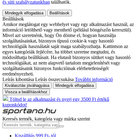
és süti szabályzatunkban
találhatók.
Mindegyik elfogadása
Beállítások
Beállítások
Amikor meglátogat egy webhelyet vagy egy alkalmazást használ, az
információ letölthető vagy menthető (például böngészőn keresztül).
Mivel azt szeretnénk, hogy Ön döntse el, hogyan használja
szolgáltatásainkat, bizonyos típusú cookie-k vagy hasonló
technológiák használatát saját maga szabályozhatja. Kattintson az
egyes kategóriák fejlécére, ha többet szeretne megtudni, és
módosíthatja beállításait. Ha elutasít bizonyos sütiket vagy hasonló
technológiákat, az nem alapvető tartalom megjelenítését vagy
szolgáltatásaink bizonyos funkcióinak elérhetetlenségét
eredményezheti.
Leírás kibontása
Leírás összecsukása
További információ
Kiválasztás jóváhagyása
Mindegyik elfogadása
Vissza a beállításokhoz
Töltsd le az alkalmazást és nyerj egy 3500 Ft értékű
kuponkódot!
Keresés termék, kategória vagy márka szerint
Kiszállítás 999 Ft- tól