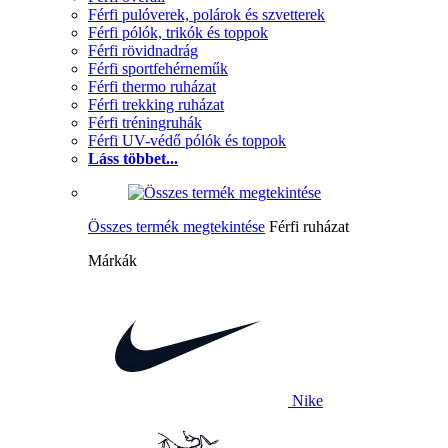
Férfi pulóverek, polárok és szvetterek
Férfi pólók, trikók és toppok
Férfi rövidnadrág
Férfi sportfehérneműk
Férfi thermo ruházat
Férfi trekking ruházat
Férfi tréningruhák
Férfi UV-védő pólók és toppok
Láss többet...
Összes termék megtekintése
Férfi ruházat
Márkák
Nike