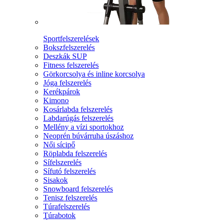
Sportfelszerelések
Bokszfelszerelés
Deszkák SUP
Fitness felszerelés
Görkorcsolya és inline korcsolya
Jóga felszerelés
Kerékpárok
Kimono
Kosárlabda felszerelés
Labdarúgás felszerelés
Mellény a vízi sportokhoz
Neoprén búvárruha úszáshoz
Női sícipő
Röplabda felszerelés
Sífelszerelés
Sífutó felszerelés
Sisakok
Snowboard felszerelés
Tenisz felszerelés
Túrafelszerelés
Túrabotok