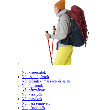
Női kiegészítők
Női csuklópántok
Női csősálak, maszkok és sálak
Női fejpántok
Női hátizsákok
Női kesztyűk
Női maszkok
Női napszemüveg
Női pénztárcák