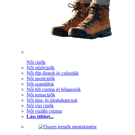
Női cipők
Női edzőcipők
Női flip-flopok és csúszdák
Női sportcipők
Női szandálok
Női téli csizma és hótaposók
Női tornacipők
Női túra- és túrabakancsok
Női vízi cipők
Női vizálló csizma
Láss többet...