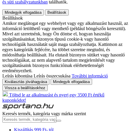
és süti szabályzatunkban
találhatók.
Mindegyik elfogadása
Beállítások
Beállítások
Amikor meglátogat egy webhelyet vagy egy alkalmazást használ, az
információ letölthető vagy menthető (például böngészőn keresztül).
Mivel azt szeretnénk, hogy Ön döntse el, hogyan használja
szolgáltatásainkat, bizonyos típusú cookie-k vagy hasonló
technológiák használatát saját maga szabályozhatja. Kattintson az
egyes kategóriák fejlécére, ha többet szeretne megtudni, és
módosíthatja beállításait. Ha elutasít bizonyos sütiket vagy hasonló
technológiákat, az nem alapvető tartalom megjelenítését vagy
szolgáltatásaink bizonyos funkcióinak elérhetetlenségét
eredményezheti.
Leírás kibontása
Leírás összecsukása
További információ
Kiválasztás jóváhagyása
Mindegyik elfogadása
Vissza a beállításokhoz
Töltsd le az alkalmazást és nyerj egy 3500 Ft értékű
kuponkódot!
Keresés termék, kategória vagy márka szerint
Kiszállítás 999 Ft- tól