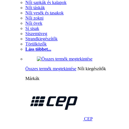
Női sapkák és kalapok
Női táskák
Női vesék és tasakok
Női zokni
Női övek
Sí sisak
Síszemüveg
Strandkiegészítők
Törülközők
Láss többet...
Összes termék megtekintése
Női kiegészítők
Márkák
CEP