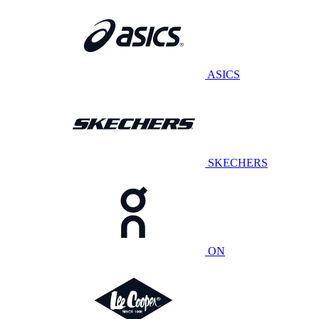
ASICS
SKECHERS
ON