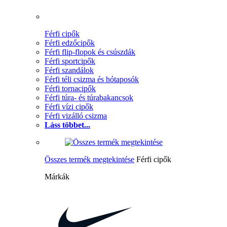
Férfi cipők
Férfi edzőcipők
Férfi flip-flopok és csúszdák
Férfi sportcipők
Férfi szandálok
Férfi téli csizma és hótaposók
Férfi tornacipők
Férfi túra- és túrabakancsok
Férfi vízi cipők
Férfi vizálló csizma
Láss többet...
Összes termék megtekintése
Férfi cipők
Márkák