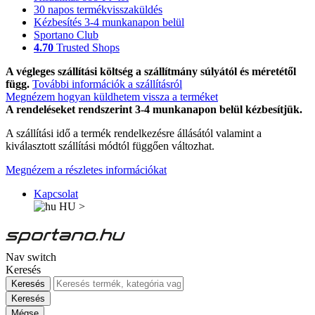
30 napos termékvisszaküldés
Kézbesítés 3-4 munkanapon belül
Sportano Club
4.70
Trusted Shops
A végleges szállítási költség a szállítmány súlyától és méretétől
függ.
További információk a szállításról
Megnézem hogyan küldhetem vissza a terméket
A rendeléseket rendszerint 3-4 munkanapon belül kézbesítjük.
A szállítási idő a termék rendelkezésre állásától valamint a
kiválasztott szállítási módtól függően változhat.
Megnézem a részletes információkat
Kapcsolat
HU
>
Nav switch
Keresés
Keresés
Keresés
Mégse