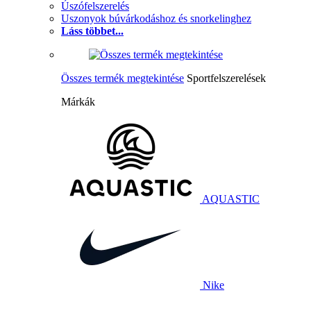
Úszófelszerelés
Uszonyok búvárkodáshoz és snorkelinghez
Láss többet...
Összes termék megtekintése
Sportfelszerelések
Márkák
AQUASTIC
Nike