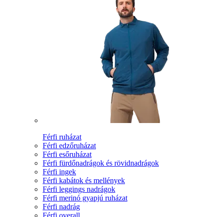
Férfi ruházat
Férfi edzőruházat
Férfi esőruházat
Férfi fürdőnadrágok és rövidnadrágok
Férfi ingek
Férfi kabátok és mellények
Férfi leggings nadrágok
Férfi merinó gyapjú ruházat
Férfi nadrág
Férfi overall