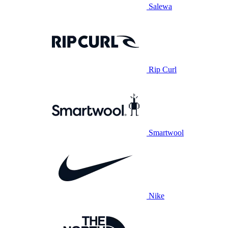
Salewa
Rip Curl
Smartwool
Nike