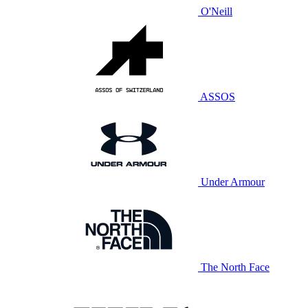
O'Neill
ASSOS
Under Armour
The North Face