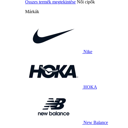
Összes termék megtekintése
Női cipők
Márkák
Nike
HOKA
New Balance