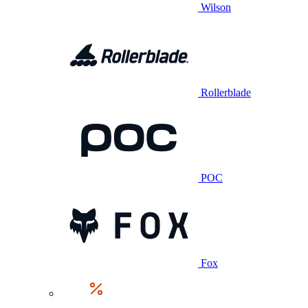
Wilson
Rollerblade
POC
Fox