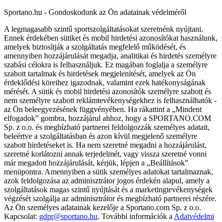
Sportano.hu - Gondoskodunk az Ön adatainak védelméről
A legmagasabb szintű sportszolgáltatásokat szeretnénk nyújtani.
Ennek érdekében sütiket és mobil hirdetési azonosítókat használunk,
amelyek biztosítják a szolgáltatás megfelelő működését, és
amennyiben hozzájárulását megadja, analitikai és hirdetés személyre
szabási célokra is felhasználjuk. Ez magában foglalja a személyre
szabott tartalmak és hirdetések megjelenítését, amelyek az Ön
érdeklődési köreihez igazodnak, valamint ezek hatékonyságának
mérését. A sütik és mobil hirdetési azonosítók személyre szabott és
nem személyre szabott reklámtevékenységekhez is felhasználhatók -
az Ön beleegyezésének függvényében. Ha rákattint a „Mindent
elfogadok” gombra, hozzájárul ahhoz, hogy a SPORTANO.COM
Sp. z o.o. és megbízható partnerei feldolgozzák személyes adatait,
beleértve a szolgáltatásban és azon kívül megjelenő személyre
szabott hirdetéseket is. Ha nem szeretné megadni a hozzájárulást,
szeretné korlátozni annak terjedelmét, vagy vissza szeretné vonni
már megadott hozzájárulását, kérjük, lépjen a „Beállítások”
menüpontra. Amennyiben a sütik személyes adatokat tartalmaznak,
azok feldolgozása az adminisztrátor jogos érdekén alapul, amely a
szolgáltatások magas szintű nyújtását és a marketingtevékenységek
végzését szolgálja az adminisztrátor és megbízható partnerei részére.
Az Ön személyes adatainak kezelője a Sportano.com Sp. z o.o.
Kapcsolat:
gdpr@sportano.hu
. További információk a
Adatvédelmi