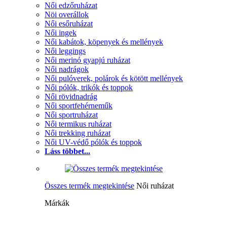
Női edzőruházat
Nöi overállok
Női esőruházat
Női ingek
Női kabátok, köpenyek és mellények
Női leggings
Női merinó gyapjú ruházat
Női nadrágok
Női pulóverek, polárok és kötött mellények
Női pólók, trikók és toppok
Női rövidnadrág
Női sportfehérneműk
Női sportruházat
Női termikus ruházat
Női trekking ruházat
Női UV-védő pólók és toppok
Láss többet...
Összes termék megtekintése
Női ruházat
Márkák