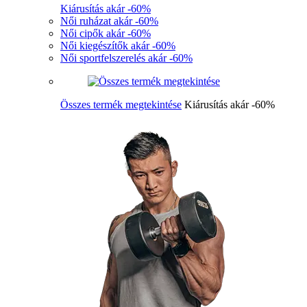
Kiárusítás akár -60%
Női ruházat akár -60%
Női cipők akár -60%
Női kiegészítők akár -60%
Női sportfelszerelés akár -60%
Összes termék megtekintése
Kiárusítás akár -60%