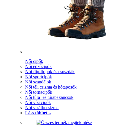
Női cipők
Női edzőcipők
Női flip-flopok és csúszdák
Női sportcipők
Női szandálok
Női téli csizma és hótaposók
Női tornacipők
Női túra- és túrabakancsok
Női vízi cipők
Női vizálló csizma
Láss többet...