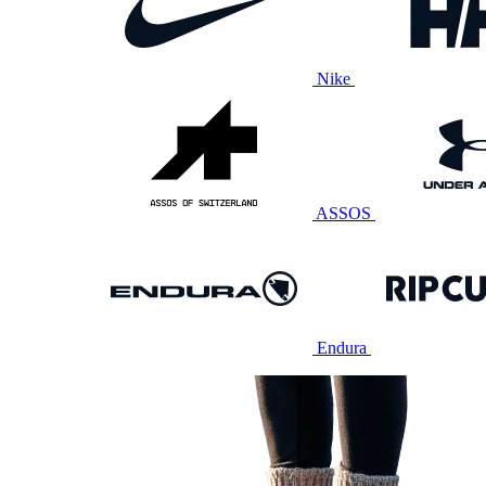
Nike
ASSOS
Endura