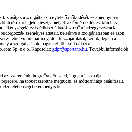
k biztosítják a szolgáltatás megfelelő működését, és amennyiben
és hirdetések megjelenítését, amelyek az Ön érdeklődési köreihez
ámtevékenységekhez is felhasználhatók - az Ön beleegyezésének
dolgozzák személyes adatait, beleértve a szolgáltatásban és azon
za szeretné vonni már megadott hozzájárulását, kérjük, lépjen a
ely a szolgáltatások magas szintű nyújtását és a
no.com Sp. z o.o. Kapcsolat:
gdpr@sportano.hu
. További információk
l azt szeretnénk, hogy Ön döntse el, hogyan használja
ejlécére, ha többet szeretne megtudni, és módosíthatja beállításait.
k elérhetetlenségét eredményezheti.