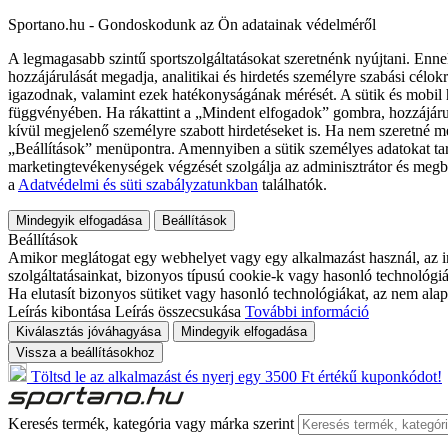
Sportano.hu - Gondoskodunk az Ön adatainak védelméről
A legmagasabb szintű sportszolgáltatásokat szeretnénk nyújtani. Enne
hozzájárulását megadja, analitikai és hirdetés személyre szabási célok
igazodnak, valamint ezek hatékonyságának mérését. A sütik és mobil 
függvényében. Ha rákattint a „Mindent elfogadok” gombra, hozzájáru
kívül megjelenő személyre szabott hirdetéseket is. Ha nem szeretné me
„Beállítások” menüpontra. Amennyiben a sütik személyes adatokat tart
marketingtevékenységek végzését szolgálja az adminisztrátor és megb
a
Adatvédelmi és süti szabályzatunkban
találhatók.
Mindegyik elfogadása
Beállítások
Beállítások
Amikor meglátogat egy webhelyet vagy egy alkalmazást használ, az in
szolgáltatásainkat, bizonyos típusú cookie-k vagy hasonló technológiák
Ha elutasít bizonyos sütiket vagy hasonló technológiákat, az nem alap
Leírás kibontása
Leírás összecsukása
További információ
Kiválasztás jóváhagyása
Mindegyik elfogadása
Vissza a beállításokhoz
Töltsd le az alkalmazást és nyerj egy 3500 Ft értékű kuponkódot!
Keresés termék, kategória vagy márka szerint