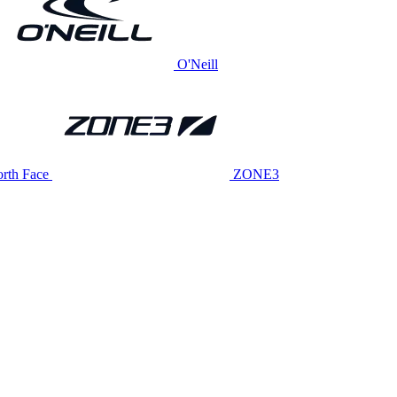
O'Neill
rth Face
ZONE3