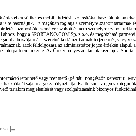
k érdekében sütiket és mobil hirdetési azonosítókat használunk, amelye
ra is felhasználjuk. Ez magában foglalja a személyre szabott tartalmak 
hirdetési azonosítók személyre szabott és nem személyre szabott rekl
l ahhoz, hogy a SPORTANO.COM Sp. z o.o. és megbízható partnerei fel
gadni a hozzájárulást, szeretné korlátozni annak terjedelmét, vagy viss
almaznak, azok feldolgozása az adminisztrátor jogos érdekén alapul, am
ízható partnerei részére. Az Ön személyes adatainak kezelője a Sporta
formáció letölthető vagy menthető (például böngészőn keresztül). Mive
 használatát saját maga szabályozhatja. Kattintson az egyes kategóriák f
vető tartalom megjelenítését vagy szolgáltatásaink bizonyos funkcióina