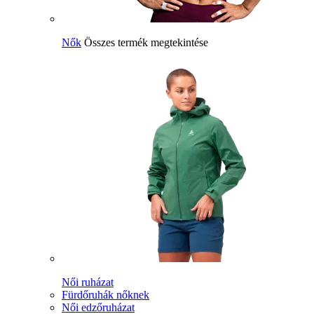
Nők
Összes termék megtekintése
Női ruházat
Fürdőruhák nőknek
Női edzőruházat