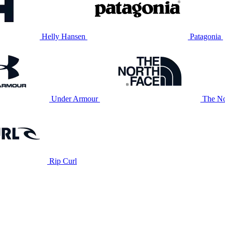
Helly Hansen
Patagonia
Under Armour
The No
Rip Curl