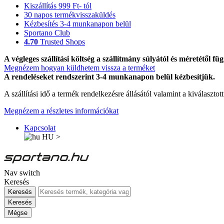
Kiszállítás 999 Ft- tól
30 napos termékvisszaküldés
Kézbesítés 3-4 munkanapon belül
Sportano Club
4.70
Trusted Shops
A végleges szállítási költség a szállítmány súlyától és méretétől füg
Megnézem hogyan küldhetem vissza a terméket
A rendeléseket rendszerint 3-4 munkanapon belül kézbesítjük.
A szállítási idő a termék rendelkezésre állásától valamint a kiválasztot
Megnézem a részletes információkat
Kapcsolat
HU
>
Nav switch
Keresés
Keresés
Keresés
Mégse