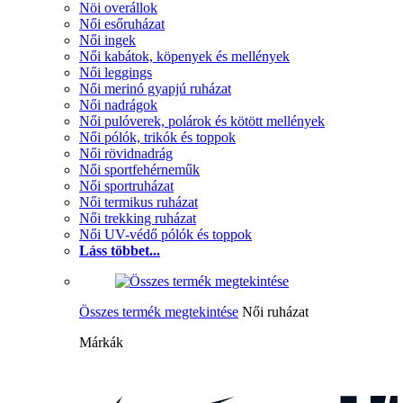
Nöi overállok
Női esőruházat
Női ingek
Női kabátok, köpenyek és mellények
Női leggings
Női merinó gyapjú ruházat
Női nadrágok
Női pulóverek, polárok és kötött mellények
Női pólók, trikók és toppok
Női rövidnadrág
Női sportfehérneműk
Női sportruházat
Női termikus ruházat
Női trekking ruházat
Női UV-védő pólók és toppok
Láss többet...
Összes termék megtekintése
Női ruházat
Márkák