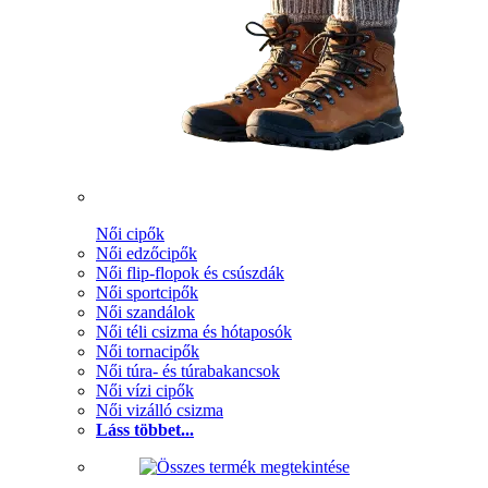
Női cipők
Női edzőcipők
Női flip-flopok és csúszdák
Női sportcipők
Női szandálok
Női téli csizma és hótaposók
Női tornacipők
Női túra- és túrabakancsok
Női vízi cipők
Női vizálló csizma
Láss többet...