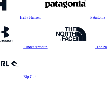
Helly Hansen
Patagonia
Under Armour
The No
Rip Curl