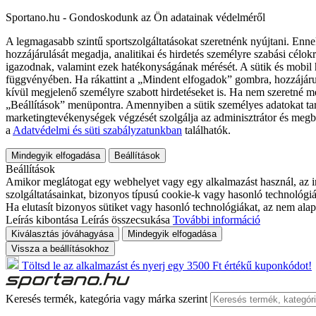
Sportano.hu - Gondoskodunk az Ön adatainak védelméről
A legmagasabb szintű sportszolgáltatásokat szeretnénk nyújtani. Enne
hozzájárulását megadja, analitikai és hirdetés személyre szabási célok
igazodnak, valamint ezek hatékonyságának mérését. A sütik és mobil 
függvényében. Ha rákattint a „Mindent elfogadok” gombra, hozzájáru
kívül megjelenő személyre szabott hirdetéseket is. Ha nem szeretné me
„Beállítások” menüpontra. Amennyiben a sütik személyes adatokat tart
marketingtevékenységek végzését szolgálja az adminisztrátor és megb
a
Adatvédelmi és süti szabályzatunkban
találhatók.
Mindegyik elfogadása
Beállítások
Beállítások
Amikor meglátogat egy webhelyet vagy egy alkalmazást használ, az in
szolgáltatásainkat, bizonyos típusú cookie-k vagy hasonló technológiák
Ha elutasít bizonyos sütiket vagy hasonló technológiákat, az nem alap
Leírás kibontása
Leírás összecsukása
További információ
Kiválasztás jóváhagyása
Mindegyik elfogadása
Vissza a beállításokhoz
Töltsd le az alkalmazást és nyerj egy 3500 Ft értékű kuponkódot!
Keresés termék, kategória vagy márka szerint