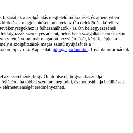
k biztosítják a szolgáltatás megfelelő működését, és amennyiben
és hirdetések megjelenítését, amelyek az Ön érdeklődési köreihez
ámtevékenységekhez is felhasználhatók - az Ön beleegyezésének
dolgozzák személyes adatait, beleértve a szolgáltatásban és azon
za szeretné vonni már megadott hozzájárulását, kérjük, lépjen a
ely a szolgáltatások magas szintű nyújtását és a
no.com Sp. z o.o. Kapcsolat:
gdpr@sportano.hu
. További információk
l azt szeretnénk, hogy Ön döntse el, hogyan használja
ejlécére, ha többet szeretne megtudni, és módosíthatja beállításait.
k elérhetetlenségét eredményezheti.