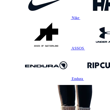
Nike
ASSOS
Endura