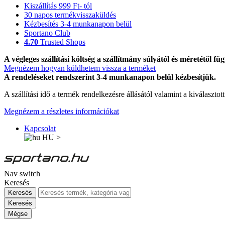
Kiszállítás 999 Ft- tól
30 napos termékvisszaküldés
Kézbesítés 3-4 munkanapon belül
Sportano Club
4.70
Trusted Shops
A végleges szállítási költség a szállítmány súlyától és méretétől füg
Megnézem hogyan küldhetem vissza a terméket
A rendeléseket rendszerint 3-4 munkanapon belül kézbesítjük.
A szállítási idő a termék rendelkezésre állásától valamint a kiválasztot
Megnézem a részletes információkat
Kapcsolat
HU
>
Nav switch
Keresés
Keresés
Keresés
Mégse