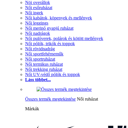
Nöi overállok
Női esőruházat
Női ingek
Női kabátok, köpenyek és mellények
Női leggings
Női merinó gyapjú ruházat
Női nadrágok
Női pulóverek, polárok és kötött mellények
Női pólók, trikók és toppok
Női rövidnadrág
Női sportfehérneműk
Női sportruházat
Női termikus ruházat
Női trekking ruházat
Női UV-védő pólók és toppok
Láss többet...
Összes termék megtekintése
Női ruházat
Márkák