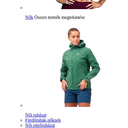
Nők
Összes termék megtekintése
Női ruházat
Fürdőruhák nőknek
Női edzőruházat