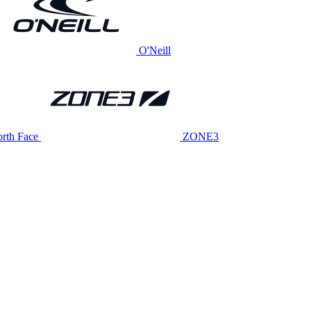
O'Neill
rth Face
ZONE3