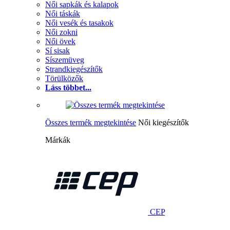
Női sapkák és kalapok
Női táskák
Női vesék és tasakok
Női zokni
Női övek
Sí sisak
Síszemüveg
Strandkiegészítők
Törülközők
Láss többet...
Összes termék megtekintése
Női kiegészítők
Márkák
CEP