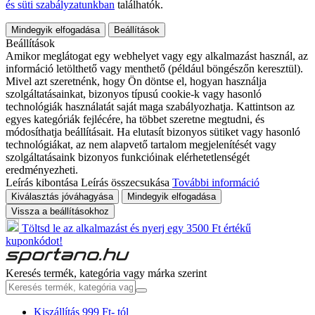
és süti szabályzatunkban
találhatók.
Mindegyik elfogadása
Beállítások
Beállítások
Amikor meglátogat egy webhelyet vagy egy alkalmazást használ, az
információ letölthető vagy menthető (például böngészőn keresztül).
Mivel azt szeretnénk, hogy Ön döntse el, hogyan használja
szolgáltatásainkat, bizonyos típusú cookie-k vagy hasonló
technológiák használatát saját maga szabályozhatja. Kattintson az
egyes kategóriák fejlécére, ha többet szeretne megtudni, és
módosíthatja beállításait. Ha elutasít bizonyos sütiket vagy hasonló
technológiákat, az nem alapvető tartalom megjelenítését vagy
szolgáltatásaink bizonyos funkcióinak elérhetetlenségét
eredményezheti.
Leírás kibontása
Leírás összecsukása
További információ
Kiválasztás jóváhagyása
Mindegyik elfogadása
Vissza a beállításokhoz
Töltsd le az alkalmazást és nyerj egy 3500 Ft értékű
kuponkódot!
Keresés termék, kategória vagy márka szerint
Kiszállítás 999 Ft- tól