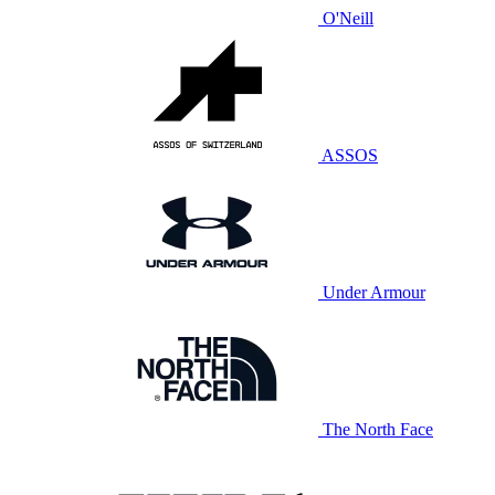
O'Neill
ASSOS
Under Armour
The North Face