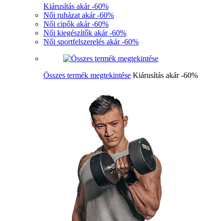
Kiárusítás akár -60%
Női ruházat akár -60%
Női cipők akár -60%
Női kiegészítők akár -60%
Női sportfelszerelés akár -60%
Összes termék megtekintése
Kiárusítás akár -60%