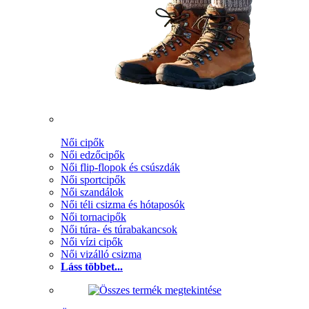
Női cipők
Női edzőcipők
Női flip-flopok és csúszdák
Női sportcipők
Női szandálok
Női téli csizma és hótaposók
Női tornacipők
Női túra- és túrabakancsok
Női vízi cipők
Női vizálló csizma
Láss többet...