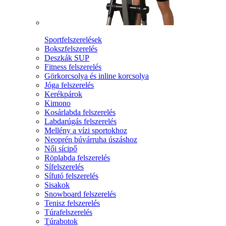
Sportfelszerelések
Bokszfelszerelés
Deszkák SUP
Fitness felszerelés
Görkorcsolya és inline korcsolya
Jóga felszerelés
Kerékpárok
Kimono
Kosárlabda felszerelés
Labdarúgás felszerelés
Mellény a vízi sportokhoz
Neoprén búvárruha úszáshoz
Női sícipő
Röplabda felszerelés
Sífelszerelés
Sífutó felszerelés
Sisakok
Snowboard felszerelés
Tenisz felszerelés
Túrafelszerelés
Túrabotok