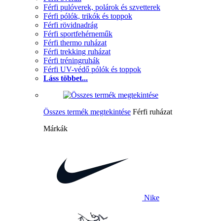
Férfi pulóverek, polárok és szvetterek
Férfi pólók, trikók és toppok
Férfi rövidnadrág
Férfi sportfehérneműk
Férfi thermo ruházat
Férfi trekking ruházat
Férfi tréningruhák
Férfi UV-védő pólók és toppok
Láss többet...
Összes termék megtekintése
Férfi ruházat
Márkák
Nike