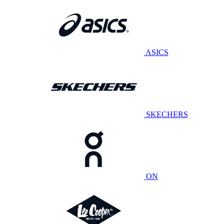
ASICS
SKECHERS
ON