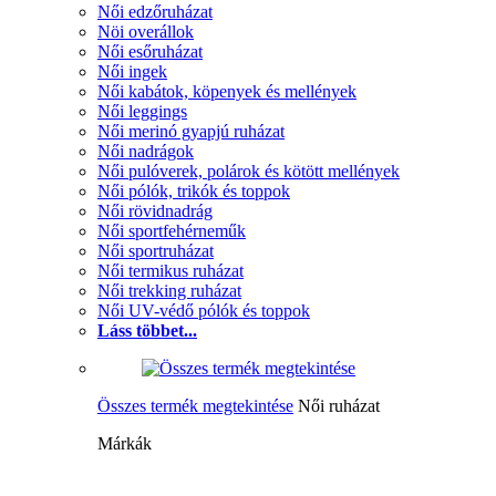
Női edzőruházat
Nöi overállok
Női esőruházat
Női ingek
Női kabátok, köpenyek és mellények
Női leggings
Női merinó gyapjú ruházat
Női nadrágok
Női pulóverek, polárok és kötött mellények
Női pólók, trikók és toppok
Női rövidnadrág
Női sportfehérneműk
Női sportruházat
Női termikus ruházat
Női trekking ruházat
Női UV-védő pólók és toppok
Láss többet...
Összes termék megtekintése
Női ruházat
Márkák