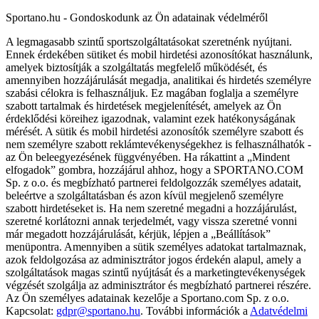
Sportano.hu - Gondoskodunk az Ön adatainak védelméről
A legmagasabb szintű sportszolgáltatásokat szeretnénk nyújtani.
Ennek érdekében sütiket és mobil hirdetési azonosítókat használunk,
amelyek biztosítják a szolgáltatás megfelelő működését, és
amennyiben hozzájárulását megadja, analitikai és hirdetés személyre
szabási célokra is felhasználjuk. Ez magában foglalja a személyre
szabott tartalmak és hirdetések megjelenítését, amelyek az Ön
érdeklődési köreihez igazodnak, valamint ezek hatékonyságának
mérését. A sütik és mobil hirdetési azonosítók személyre szabott és
nem személyre szabott reklámtevékenységekhez is felhasználhatók -
az Ön beleegyezésének függvényében. Ha rákattint a „Mindent
elfogadok” gombra, hozzájárul ahhoz, hogy a SPORTANO.COM
Sp. z o.o. és megbízható partnerei feldolgozzák személyes adatait,
beleértve a szolgáltatásban és azon kívül megjelenő személyre
szabott hirdetéseket is. Ha nem szeretné megadni a hozzájárulást,
szeretné korlátozni annak terjedelmét, vagy vissza szeretné vonni
már megadott hozzájárulását, kérjük, lépjen a „Beállítások”
menüpontra. Amennyiben a sütik személyes adatokat tartalmaznak,
azok feldolgozása az adminisztrátor jogos érdekén alapul, amely a
szolgáltatások magas szintű nyújtását és a marketingtevékenységek
végzését szolgálja az adminisztrátor és megbízható partnerei részére.
Az Ön személyes adatainak kezelője a Sportano.com Sp. z o.o.
Kapcsolat:
gdpr@sportano.hu
. További információk a
Adatvédelmi