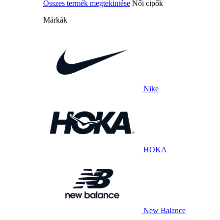
Összes termék megtekintése
Női cipők
Márkák
Nike
HOKA
New Balance