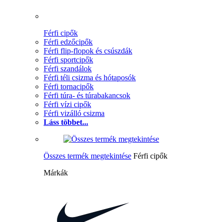
Férfi cipők
Férfi edzőcipők
Férfi flip-flopok és csúszdák
Férfi sportcipők
Férfi szandálok
Férfi téli csizma és hótaposók
Férfi tornacipők
Férfi túra- és túrabakancsok
Férfi vízi cipők
Férfi vizálló csizma
Láss többet...
Összes termék megtekintése
Férfi cipők
Márkák