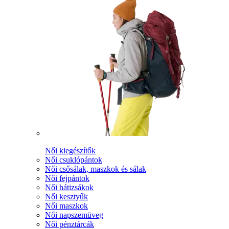
Női kiegészítők
Női csuklópántok
Női csősálak, maszkok és sálak
Női fejpántok
Női hátizsákok
Női kesztyűk
Női maszkok
Női napszemüveg
Női pénztárcák