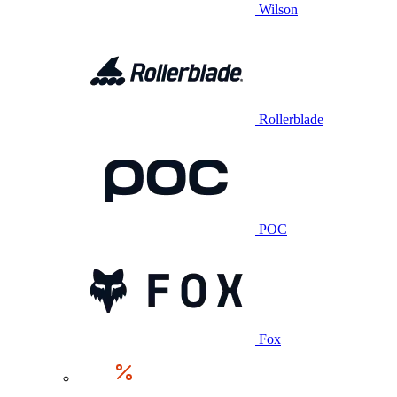
Wilson
Rollerblade
POC
Fox