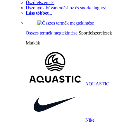
Úszófelszerelés
Uszonyok búvárkodáshoz és snorkelinghez
Láss többet...
Összes termék megtekintése
Sportfelszerelések
Márkák
AQUASTIC
Nike