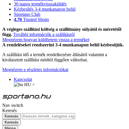
30 napos termékvisszaküldés
Kézbesítés 3-4 munkanapon belül
Sportano Club
4.70
Trusted Shops
A végleges szállítási költség a szállítmány súlyától és méretétől
függ.
További információk a szállításról
Megnézem hogyan küldhetem vissza a terméket
A rendeléseket rendszerint 3-4 munkanapon belül kézbesítjük.
A szállítási idő a termék rendelkezésre állásától valamint a
kiválasztott szállítási módtól függően változhat.
Megnézem a részletes információkat
Kapcsolat
HU
>
Nav switch
Keresés
Keresés
Keresés
Mégse