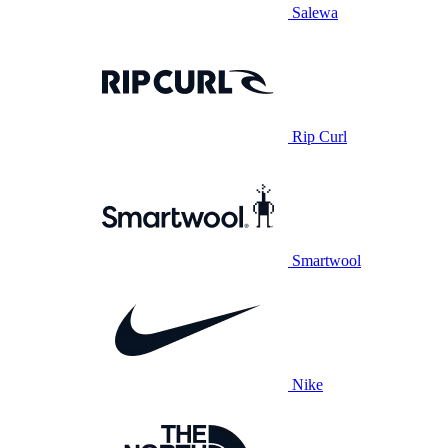
Salewa
Rip Curl
Smartwool
Nike