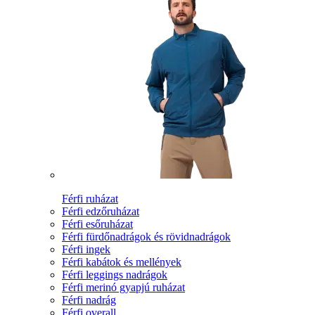
Férfi ruházat
Férfi edzőruházat
Férfi esőruházat
Férfi fürdőnadrágok és rövidnadrágok
Férfi ingek
Férfi kabátok és mellények
Férfi leggings nadrágok
Férfi merinó gyapjú ruházat
Férfi nadrág
Férfi overall