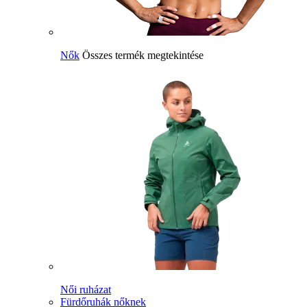
Nők
Összes termék megtekintése
Női ruházat
Fürdőruhák nőknek