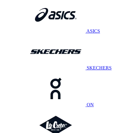
ASICS
SKECHERS
ON