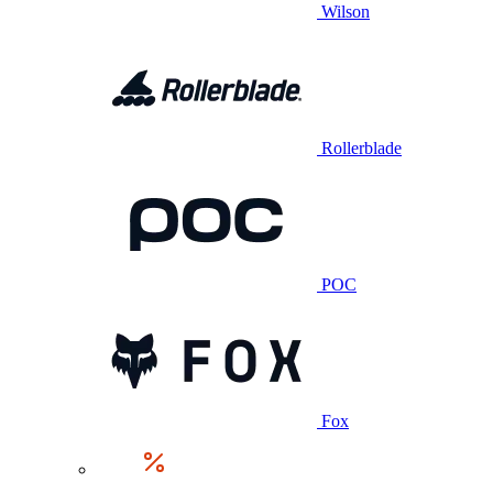
Wilson
Rollerblade
POC
Fox