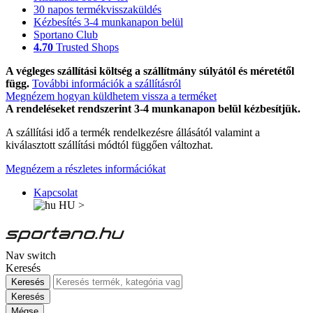
30 napos termékvisszaküldés
Kézbesítés 3-4 munkanapon belül
Sportano Club
4.70
Trusted Shops
A végleges szállítási költség a szállítmány súlyától és méretétől
függ.
További információk a szállításról
Megnézem hogyan küldhetem vissza a terméket
A rendeléseket rendszerint 3-4 munkanapon belül kézbesítjük.
A szállítási idő a termék rendelkezésre állásától valamint a
kiválasztott szállítási módtól függően változhat.
Megnézem a részletes információkat
Kapcsolat
HU
>
Nav switch
Keresés
Keresés
Keresés
Mégse