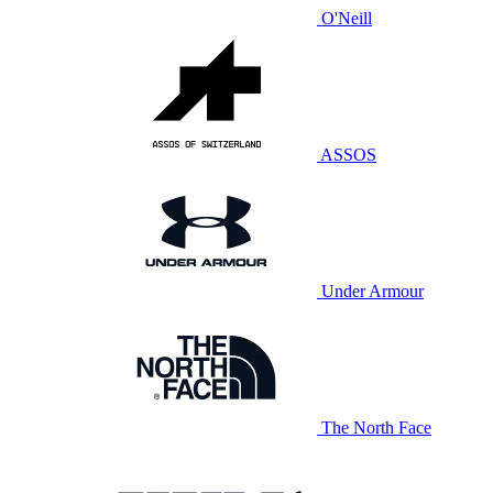
O'Neill
ASSOS
Under Armour
The North Face