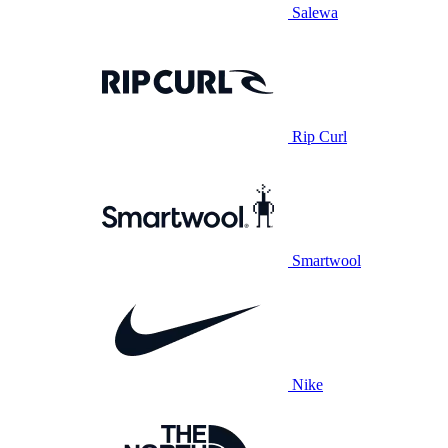
Salewa
Rip Curl
Smartwool
Nike