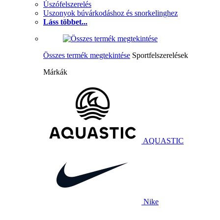
Úszófelszerelés
Uszonyok búvárkodáshoz és snorkelinghez
Láss többet...
Összes termék megtekintése
Sportfelszerelések
Márkák
AQUASTIC
Nike