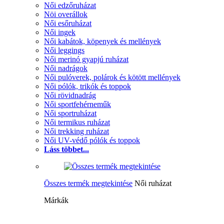
Női edzőruházat
Nöi overállok
Női esőruházat
Női ingek
Női kabátok, köpenyek és mellények
Női leggings
Női merinó gyapjú ruházat
Női nadrágok
Női pulóverek, polárok és kötött mellények
Női pólók, trikók és toppok
Női rövidnadrág
Női sportfehérneműk
Női sportruházat
Női termikus ruházat
Női trekking ruházat
Női UV-védő pólók és toppok
Láss többet...
Összes termék megtekintése
Női ruházat
Márkák