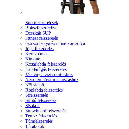
Sportfelszerelések
Bokszfelszerelés
Deszkák SUP
Fitness felszerelés
Görkorcsolya és inline korcsolya
Jóga felszerelés
Kerékpárok
Kimono
Kosárlabda felszerelés
Labdarúgás felszerelés
Mellény a vízi sportokhoz
Neoprén búvárruha úszáshoz
Női sícipő
Röplabda felszerelés
Sífelszerelés
Sífutó felszerelés
Sisakok
Snowboard felszerelés
Tenisz felszerelés
Túrafelszerelés
Túrabotok