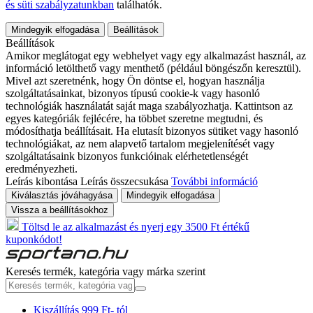
és süti szabályzatunkban
találhatók.
Mindegyik elfogadása
Beállítások
Beállítások
Amikor meglátogat egy webhelyet vagy egy alkalmazást használ, az
információ letölthető vagy menthető (például böngészőn keresztül).
Mivel azt szeretnénk, hogy Ön döntse el, hogyan használja
szolgáltatásainkat, bizonyos típusú cookie-k vagy hasonló
technológiák használatát saját maga szabályozhatja. Kattintson az
egyes kategóriák fejlécére, ha többet szeretne megtudni, és
módosíthatja beállításait. Ha elutasít bizonyos sütiket vagy hasonló
technológiákat, az nem alapvető tartalom megjelenítését vagy
szolgáltatásaink bizonyos funkcióinak elérhetetlenségét
eredményezheti.
Leírás kibontása
Leírás összecsukása
További információ
Kiválasztás jóváhagyása
Mindegyik elfogadása
Vissza a beállításokhoz
Töltsd le az alkalmazást és nyerj egy 3500 Ft értékű
kuponkódot!
Keresés termék, kategória vagy márka szerint
Kiszállítás 999 Ft- tól