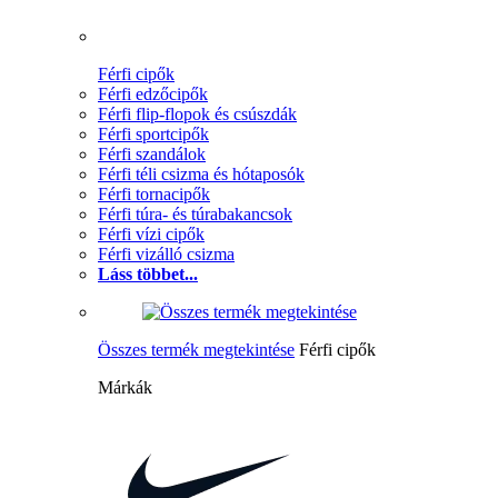
Férfi cipők
Férfi edzőcipők
Férfi flip-flopok és csúszdák
Férfi sportcipők
Férfi szandálok
Férfi téli csizma és hótaposók
Férfi tornacipők
Férfi túra- és túrabakancsok
Férfi vízi cipők
Férfi vizálló csizma
Láss többet...
Összes termék megtekintése
Férfi cipők
Márkák