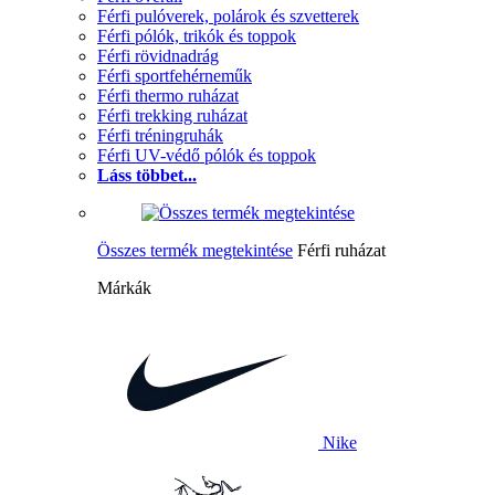
Férfi pulóverek, polárok és szvetterek
Férfi pólók, trikók és toppok
Férfi rövidnadrág
Férfi sportfehérneműk
Férfi thermo ruházat
Férfi trekking ruházat
Férfi tréningruhák
Férfi UV-védő pólók és toppok
Láss többet...
Összes termék megtekintése
Férfi ruházat
Márkák
Nike