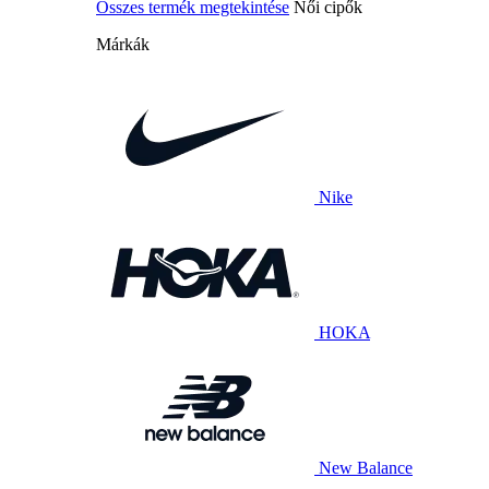
Összes termék megtekintése
Női cipők
Márkák
Nike
HOKA
New Balance