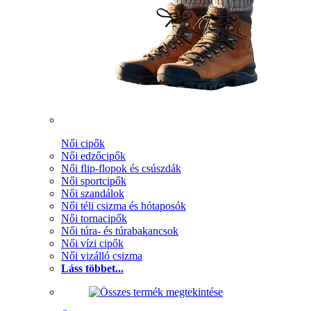
Női cipők
Női edzőcipők
Női flip-flopok és csúszdák
Női sportcipők
Női szandálok
Női téli csizma és hótaposók
Női tornacipők
Női túra- és túrabakancsok
Női vízi cipők
Női vizálló csizma
Láss többet...