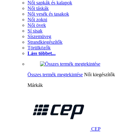
Női sapkák és kalapok
Női táskák
Női vesék és tasakok
Női zokni
Női övek
Sí sisak
Síszemüveg
Strandkiegészítők
Törülközők
Láss többet...
Összes termék megtekintése
Női kiegészítők
Márkák
CEP