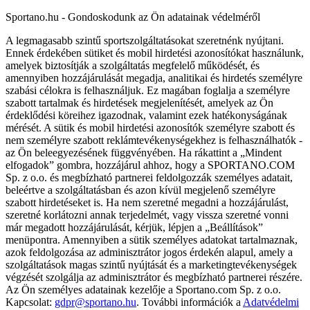
Sportano.hu - Gondoskodunk az Ön adatainak védelméről
A legmagasabb szintű sportszolgáltatásokat szeretnénk nyújtani.
Ennek érdekében sütiket és mobil hirdetési azonosítókat használunk,
amelyek biztosítják a szolgáltatás megfelelő működését, és
amennyiben hozzájárulását megadja, analitikai és hirdetés személyre
szabási célokra is felhasználjuk. Ez magában foglalja a személyre
szabott tartalmak és hirdetések megjelenítését, amelyek az Ön
érdeklődési köreihez igazodnak, valamint ezek hatékonyságának
mérését. A sütik és mobil hirdetési azonosítók személyre szabott és
nem személyre szabott reklámtevékenységekhez is felhasználhatók -
az Ön beleegyezésének függvényében. Ha rákattint a „Mindent
elfogadok” gombra, hozzájárul ahhoz, hogy a SPORTANO.COM
Sp. z o.o. és megbízható partnerei feldolgozzák személyes adatait,
beleértve a szolgáltatásban és azon kívül megjelenő személyre
szabott hirdetéseket is. Ha nem szeretné megadni a hozzájárulást,
szeretné korlátozni annak terjedelmét, vagy vissza szeretné vonni
már megadott hozzájárulását, kérjük, lépjen a „Beállítások”
menüpontra. Amennyiben a sütik személyes adatokat tartalmaznak,
azok feldolgozása az adminisztrátor jogos érdekén alapul, amely a
szolgáltatások magas szintű nyújtását és a marketingtevékenységek
végzését szolgálja az adminisztrátor és megbízható partnerei részére.
Az Ön személyes adatainak kezelője a Sportano.com Sp. z o.o.
Kapcsolat:
gdpr@sportano.hu
. További információk a
Adatvédelmi