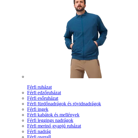
Férfi ruházat
Férfi edzőruházat
Férfi esőruházat
Férfi fürdőnadrágok és rövidnadrágok
Férfi ingek
Férfi kabátok és mellények
Férfi leggings nadrágok
Férfi merinó gyapjú ruházat
Férfi nadrág
Férfi overall