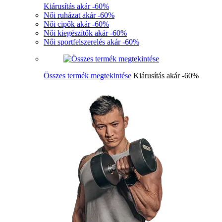
Kiárusítás akár -60%
Női ruházat akár -60%
Női cipők akár -60%
Női kiegészítők akár -60%
Női sportfelszerelés akár -60%
Összes termék megtekintése
Kiárusítás akár -60%