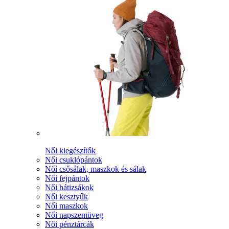
Női kiegészítők
Női csuklópántok
Női csősálak, maszkok és sálak
Női fejpántok
Női hátizsákok
Női kesztyűk
Női maszkok
Női napszemüveg
Női pénztárcák