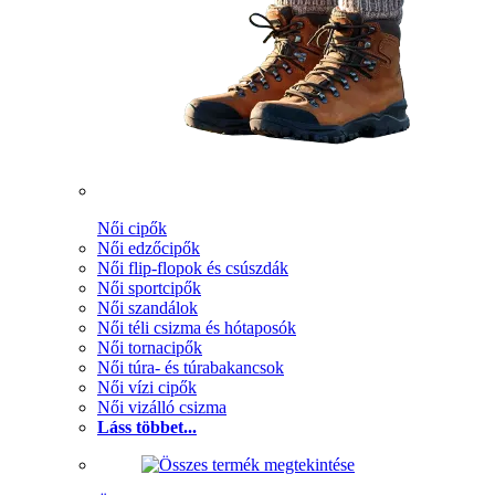
Női cipők
Női edzőcipők
Női flip-flopok és csúszdák
Női sportcipők
Női szandálok
Női téli csizma és hótaposók
Női tornacipők
Női túra- és túrabakancsok
Női vízi cipők
Női vizálló csizma
Láss többet...