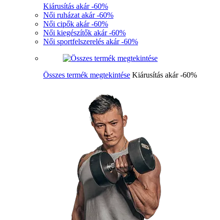
Kiárusítás akár -60%
Női ruházat akár -60%
Női cipők akár -60%
Női kiegészítők akár -60%
Női sportfelszerelés akár -60%
Összes termék megtekintése
Kiárusítás akár -60%