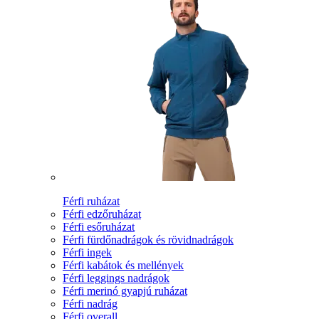
Férfi ruházat
Férfi edzőruházat
Férfi esőruházat
Férfi fürdőnadrágok és rövidnadrágok
Férfi ingek
Férfi kabátok és mellények
Férfi leggings nadrágok
Férfi merinó gyapjú ruházat
Férfi nadrág
Férfi overall