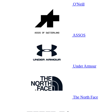
O'Neill
ASSOS
Under Armour
The North Face