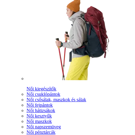
Női kiegészítők
Női csuklópántok
Női csősálak, maszkok és sálak
Női fejpántok
Női hátizsákok
Női kesztyűk
Női maszkok
Női napszemüveg
Női pénztárcák