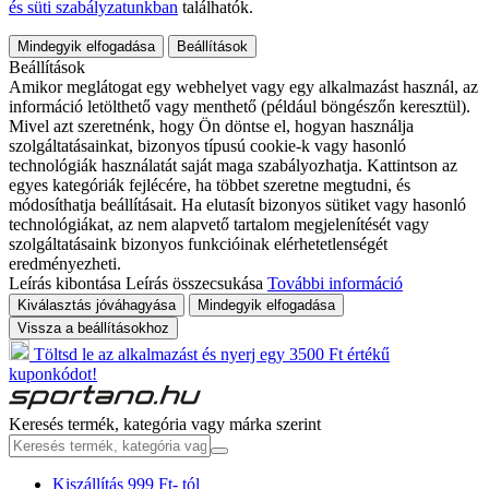
és süti szabályzatunkban
találhatók.
Mindegyik elfogadása
Beállítások
Beállítások
Amikor meglátogat egy webhelyet vagy egy alkalmazást használ, az
információ letölthető vagy menthető (például böngészőn keresztül).
Mivel azt szeretnénk, hogy Ön döntse el, hogyan használja
szolgáltatásainkat, bizonyos típusú cookie-k vagy hasonló
technológiák használatát saját maga szabályozhatja. Kattintson az
egyes kategóriák fejlécére, ha többet szeretne megtudni, és
módosíthatja beállításait. Ha elutasít bizonyos sütiket vagy hasonló
technológiákat, az nem alapvető tartalom megjelenítését vagy
szolgáltatásaink bizonyos funkcióinak elérhetetlenségét
eredményezheti.
Leírás kibontása
Leírás összecsukása
További információ
Kiválasztás jóváhagyása
Mindegyik elfogadása
Vissza a beállításokhoz
Töltsd le az alkalmazást és nyerj egy 3500 Ft értékű
kuponkódot!
Keresés termék, kategória vagy márka szerint
Kiszállítás 999 Ft- tól