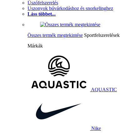
Úszófelszerelés
Uszonyok búvárkodáshoz és snorkelinghez
Láss többet...
Összes termék megtekintése
Sportfelszerelések
Márkák
AQUASTIC
Nike