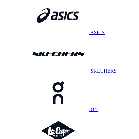
ASICS
SKECHERS
ON