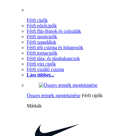
Férfi cipők
Férfi edzőcipők
Férfi flip-flopok és csúszdák
Férfi sportcipők
Férfi szandálok
Férfi téli csizma és hótaposók
Férfi tornacipők
Férfi túra- és túrabakancsok
Férfi vízi cipők
Férfi vizálló csizma
Láss többet...
Összes termék megtekintése
Férfi cipők
Márkák