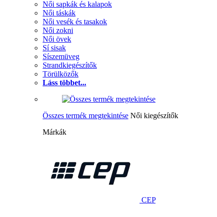
Női sapkák és kalapok
Női táskák
Női vesék és tasakok
Női zokni
Női övek
Sí sisak
Síszemüveg
Strandkiegészítők
Törülközők
Láss többet...
Összes termék megtekintése
Női kiegészítők
Márkák
CEP