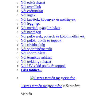
Női edzőruházat
Nöi overállok
Női esőruházat
Női ingek
Női kabátok, köpenyek és mellények
Női leggings
Női merinó gyapjú ruházat
Női nadrágok
Női pulóverek, polárok és kötött mellények
Női pólók, trikók és toppok
Női rövidnadrág
Női sportfehérneműk
Női sportruházat
Női termikus ruházat
Női trekking ruházat
Női UV-védő pólók és toppok
Láss többet...
Összes termék megtekintése
Női ruházat
Márkák