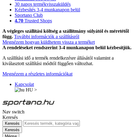
30 napos termékvisszaküldés
Kézbesítés 3-4 munkanapon belül
Sportano Club
4.70
Trusted Shops
A végleges szállítási költség a szállítmány súlyától és méretétől
függ.
További információk a szállításról
Megnézem hogyan küldhetem vissza a terméket
A rendeléseket rendszerint 3-4 munkanapon belül kézbesítjük.
A szállítási idő a termék rendelkezésre állásától valamint a
kiválasztott szállítási módtól függően változhat.
Megnézem a részletes információkat
Kapcsolat
HU
>
Nav switch
Keresés
Keresés
Keresés
Mégse