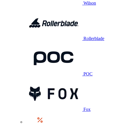
Wilson
Rollerblade
POC
Fox