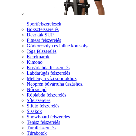
Sportfelszerelések
Bokszfelszerelés
Deszkák SUP
Fitness felszerelés
Görkorcsolya és inline korcsolya
Jóga felszerelés
Kerékpárok
Kimono
Kosárlabda felszerelés
Labdarúgás felszerelés
Mellény a vízi sportokhoz
Neoprén búvárruha úszáshoz
Női sícipő
Röplabda felszerelés
Sífelszerelés
Sífutó felszerelés
Sisakok
Snowboard felszerelés
Tenisz felszerelés
Túrafelszerelés
Túrabotok