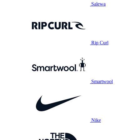
Salewa
Rip Curl
Smartwool
Nike