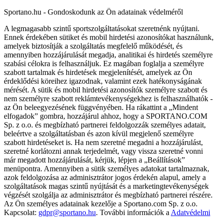
Sportano.hu - Gondoskodunk az Ön adatainak védelméről
A legmagasabb szintű sportszolgáltatásokat szeretnénk nyújtani.
Ennek érdekében sütiket és mobil hirdetési azonosítókat használunk,
amelyek biztosítják a szolgáltatás megfelelő működését, és
amennyiben hozzájárulását megadja, analitikai és hirdetés személyre
szabási célokra is felhasználjuk. Ez magában foglalja a személyre
szabott tartalmak és hirdetések megjelenítését, amelyek az Ön
érdeklődési köreihez igazodnak, valamint ezek hatékonyságának
mérését. A sütik és mobil hirdetési azonosítók személyre szabott és
nem személyre szabott reklámtevékenységekhez is felhasználhatók -
az Ön beleegyezésének függvényében. Ha rákattint a „Mindent
elfogadok” gombra, hozzájárul ahhoz, hogy a SPORTANO.COM
Sp. z o.o. és megbízható partnerei feldolgozzák személyes adatait,
beleértve a szolgáltatásban és azon kívül megjelenő személyre
szabott hirdetéseket is. Ha nem szeretné megadni a hozzájárulást,
szeretné korlátozni annak terjedelmét, vagy vissza szeretné vonni
már megadott hozzájárulását, kérjük, lépjen a „Beállítások”
menüpontra. Amennyiben a sütik személyes adatokat tartalmaznak,
azok feldolgozása az adminisztrátor jogos érdekén alapul, amely a
szolgáltatások magas szintű nyújtását és a marketingtevékenységek
végzését szolgálja az adminisztrátor és megbízható partnerei részére.
Az Ön személyes adatainak kezelője a Sportano.com Sp. z o.o.
Kapcsolat:
gdpr@sportano.hu
. További információk a
Adatvédelmi