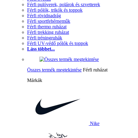
Férfi pulóverek, polárok és szvetterek
Férfi pólók, trikók és toppok
Férfi rövidnadrág
Férfi sportfehérneműk
Férfi thermo ruházat
Férfi trekking ruházat
Férfi tréningruhák
Férfi UV-védő pólók és toppok
Láss többet...
Összes termék megtekintése
Férfi ruházat
Márkák
Nike