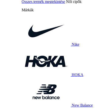
Összes termék megtekintése
Női cipők
Márkák
Nike
HOKA
New Balance