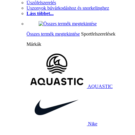
Úszófelszerelés
Uszonyok búvárkodáshoz és snorkelinghez
Láss többet...
Összes termék megtekintése
Sportfelszerelések
Márkák
AQUASTIC
Nike