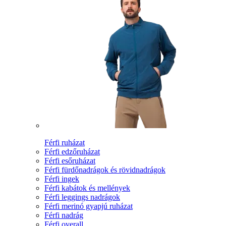
Férfi ruházat
Férfi edzőruházat
Férfi esőruházat
Férfi fürdőnadrágok és rövidnadrágok
Férfi ingek
Férfi kabátok és mellények
Férfi leggings nadrágok
Férfi merinó gyapjú ruházat
Férfi nadrág
Férfi overall