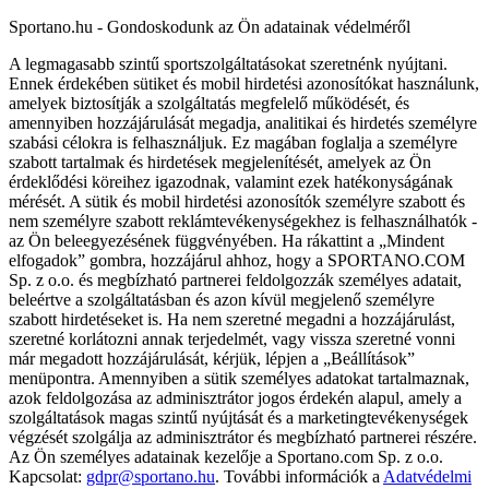
Sportano.hu - Gondoskodunk az Ön adatainak védelméről
A legmagasabb szintű sportszolgáltatásokat szeretnénk nyújtani.
Ennek érdekében sütiket és mobil hirdetési azonosítókat használunk,
amelyek biztosítják a szolgáltatás megfelelő működését, és
amennyiben hozzájárulását megadja, analitikai és hirdetés személyre
szabási célokra is felhasználjuk. Ez magában foglalja a személyre
szabott tartalmak és hirdetések megjelenítését, amelyek az Ön
érdeklődési köreihez igazodnak, valamint ezek hatékonyságának
mérését. A sütik és mobil hirdetési azonosítók személyre szabott és
nem személyre szabott reklámtevékenységekhez is felhasználhatók -
az Ön beleegyezésének függvényében. Ha rákattint a „Mindent
elfogadok” gombra, hozzájárul ahhoz, hogy a SPORTANO.COM
Sp. z o.o. és megbízható partnerei feldolgozzák személyes adatait,
beleértve a szolgáltatásban és azon kívül megjelenő személyre
szabott hirdetéseket is. Ha nem szeretné megadni a hozzájárulást,
szeretné korlátozni annak terjedelmét, vagy vissza szeretné vonni
már megadott hozzájárulását, kérjük, lépjen a „Beállítások”
menüpontra. Amennyiben a sütik személyes adatokat tartalmaznak,
azok feldolgozása az adminisztrátor jogos érdekén alapul, amely a
szolgáltatások magas szintű nyújtását és a marketingtevékenységek
végzését szolgálja az adminisztrátor és megbízható partnerei részére.
Az Ön személyes adatainak kezelője a Sportano.com Sp. z o.o.
Kapcsolat:
gdpr@sportano.hu
. További információk a
Adatvédelmi