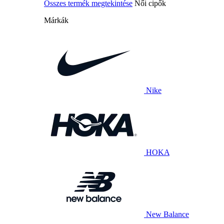
Összes termék megtekintése
Női cipők
Márkák
Nike
HOKA
New Balance