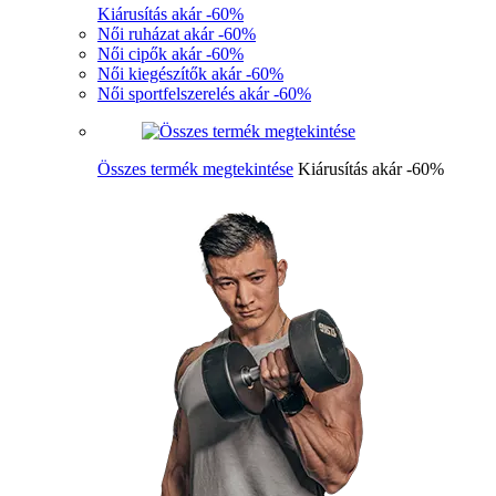
Kiárusítás akár -60%
Női ruházat akár -60%
Női cipők akár -60%
Női kiegészítők akár -60%
Női sportfelszerelés akár -60%
Összes termék megtekintése
Kiárusítás akár -60%