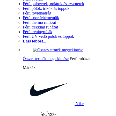
Férfi pulóverek, polárok és szvetterek
Férfi pólók, trikók és toppok
Férfi rövidnadrág
Férfi sportfehérneműk
Férfi thermo ruházat
Férfi trekking ruházat
Férfi tréningruhák
Férfi UV-védő pólók és toppok
Láss többet...
Összes termék megtekintése
Férfi ruházat
Márkák
Nike