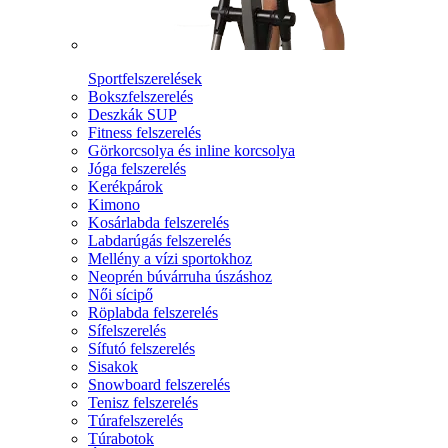
Sportfelszerelések
Bokszfelszerelés
Deszkák SUP
Fitness felszerelés
Görkorcsolya és inline korcsolya
Jóga felszerelés
Kerékpárok
Kimono
Kosárlabda felszerelés
Labdarúgás felszerelés
Mellény a vízi sportokhoz
Neoprén búvárruha úszáshoz
Női sícipő
Röplabda felszerelés
Sífelszerelés
Sífutó felszerelés
Sisakok
Snowboard felszerelés
Tenisz felszerelés
Túrafelszerelés
Túrabotok