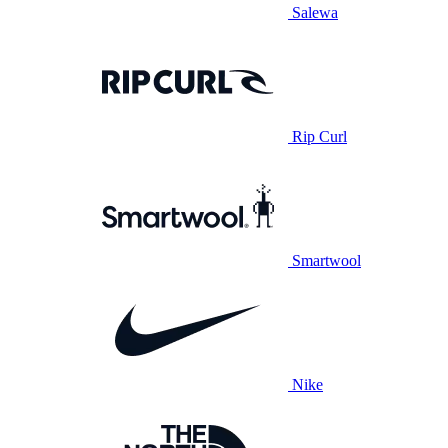
Salewa
Rip Curl
Smartwool
Nike