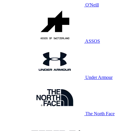
O'Neill
ASSOS
Under Armour
The North Face