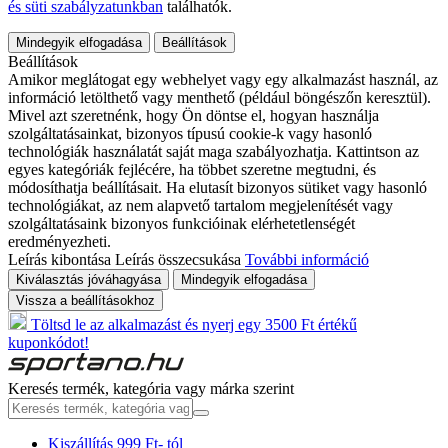
és süti szabályzatunkban
találhatók.
Mindegyik elfogadása
Beállítások
Beállítások
Amikor meglátogat egy webhelyet vagy egy alkalmazást használ, az
információ letölthető vagy menthető (például böngészőn keresztül).
Mivel azt szeretnénk, hogy Ön döntse el, hogyan használja
szolgáltatásainkat, bizonyos típusú cookie-k vagy hasonló
technológiák használatát saját maga szabályozhatja. Kattintson az
egyes kategóriák fejlécére, ha többet szeretne megtudni, és
módosíthatja beállításait. Ha elutasít bizonyos sütiket vagy hasonló
technológiákat, az nem alapvető tartalom megjelenítését vagy
szolgáltatásaink bizonyos funkcióinak elérhetetlenségét
eredményezheti.
Leírás kibontása
Leírás összecsukása
További információ
Kiválasztás jóváhagyása
Mindegyik elfogadása
Vissza a beállításokhoz
Töltsd le az alkalmazást és nyerj egy 3500 Ft értékű
kuponkódot!
Keresés termék, kategória vagy márka szerint
Kiszállítás 999 Ft- tól