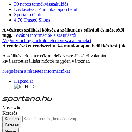
30 napos termékvisszaküldés
Kézbesítés 3-4 munkanapon belül
Sportano Club
4.70
Trusted Shops
A végleges szállítási költség a szállítmány súlyától és méretétől
függ.
További információk a szállításról
Megnézem hogyan küldhetem vissza a terméket
A rendeléseket rendszerint 3-4 munkanapon belül kézbesítjük.
A szállítási idő a termék rendelkezésre állásától valamint a
kiválasztott szállítási módtól függően változhat.
Megnézem a részletes információkat
Kapcsolat
HU
>
Nav switch
Keresés
Keresés
Keresés
Mégse