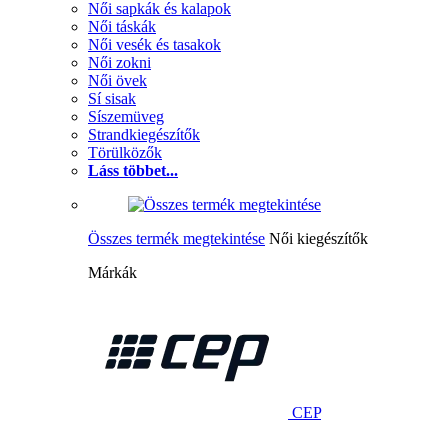
Női sapkák és kalapok
Női táskák
Női vesék és tasakok
Női zokni
Női övek
Sí sisak
Síszemüveg
Strandkiegészítők
Törülközők
Láss többet...
Összes termék megtekintése
Női kiegészítők
Márkák
CEP