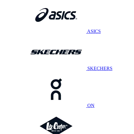
ASICS
SKECHERS
ON