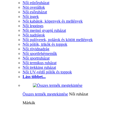
Női edzőruházat
Nöi overállok
Női esőruházat
Női ingek
Női kabátok, köpenyek és mellények
Női leggings
Női merinó gyapjú ruházat
Női nadrágok
Női pulóverek, polárok és kötött mellények
Női pólók, trikók és toppok
Női rövidnadrág
Női sportfehérneműk
Női sportruházat
Női termikus ruházat
Női trekking ruházat
Női UV-védő pólók és toppok
Láss többet...
Összes termék megtekintése
Női ruházat
Márkák