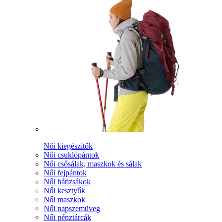
Női kiegészítők
Női csuklópántok
Női csősálak, maszkok és sálak
Női fejpántok
Női hátizsákok
Női kesztyűk
Női maszkok
Női napszemüveg
Női pénztárcák