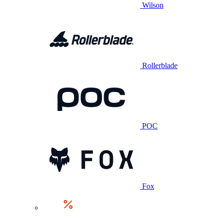
Wilson
Rollerblade
POC
Fox