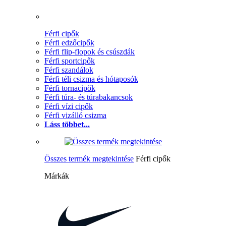
Férfi cipők
Férfi edzőcipők
Férfi flip-flopok és csúszdák
Férfi sportcipők
Férfi szandálok
Férfi téli csizma és hótaposók
Férfi tornacipők
Férfi túra- és túrabakancsok
Férfi vízi cipők
Férfi vizálló csizma
Láss többet...
Összes termék megtekintése
Férfi cipők
Márkák