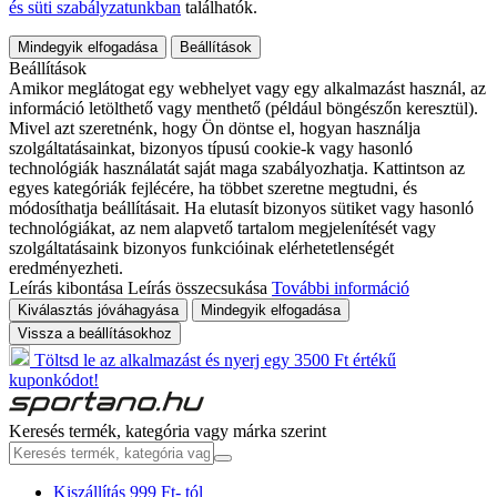
és süti szabályzatunkban
találhatók.
Mindegyik elfogadása
Beállítások
Beállítások
Amikor meglátogat egy webhelyet vagy egy alkalmazást használ, az
információ letölthető vagy menthető (például böngészőn keresztül).
Mivel azt szeretnénk, hogy Ön döntse el, hogyan használja
szolgáltatásainkat, bizonyos típusú cookie-k vagy hasonló
technológiák használatát saját maga szabályozhatja. Kattintson az
egyes kategóriák fejlécére, ha többet szeretne megtudni, és
módosíthatja beállításait. Ha elutasít bizonyos sütiket vagy hasonló
technológiákat, az nem alapvető tartalom megjelenítését vagy
szolgáltatásaink bizonyos funkcióinak elérhetetlenségét
eredményezheti.
Leírás kibontása
Leírás összecsukása
További információ
Kiválasztás jóváhagyása
Mindegyik elfogadása
Vissza a beállításokhoz
Töltsd le az alkalmazást és nyerj egy 3500 Ft értékű
kuponkódot!
Keresés termék, kategória vagy márka szerint
Kiszállítás 999 Ft- tól