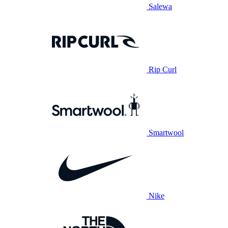
Salewa
Rip Curl
Smartwool
Nike