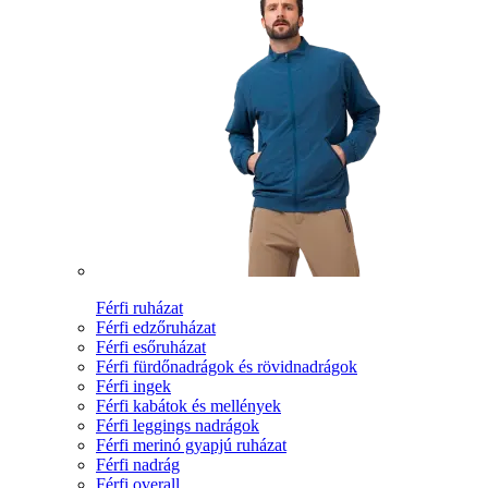
Férfi ruházat
Férfi edzőruházat
Férfi esőruházat
Férfi fürdőnadrágok és rövidnadrágok
Férfi ingek
Férfi kabátok és mellények
Férfi leggings nadrágok
Férfi merinó gyapjú ruházat
Férfi nadrág
Férfi overall