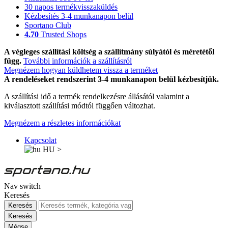
30 napos termékvisszaküldés
Kézbesítés 3-4 munkanapon belül
Sportano Club
4.70
Trusted Shops
A végleges szállítási költség a szállítmány súlyától és méretétől
függ.
További információk a szállításról
Megnézem hogyan küldhetem vissza a terméket
A rendeléseket rendszerint 3-4 munkanapon belül kézbesítjük.
A szállítási idő a termék rendelkezésre állásától valamint a
kiválasztott szállítási módtól függően változhat.
Megnézem a részletes információkat
Kapcsolat
HU
>
Nav switch
Keresés
Keresés
Keresés
Mégse