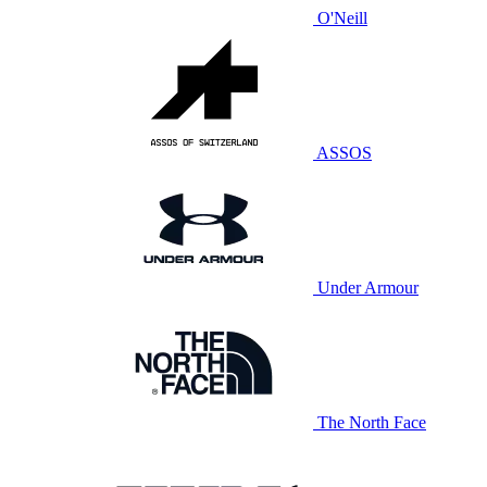
O'Neill
ASSOS
Under Armour
The North Face