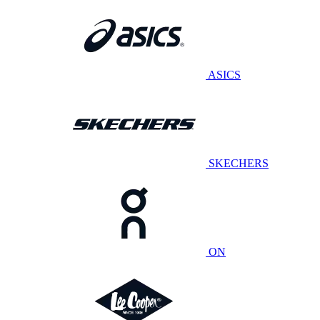
ASICS
SKECHERS
ON