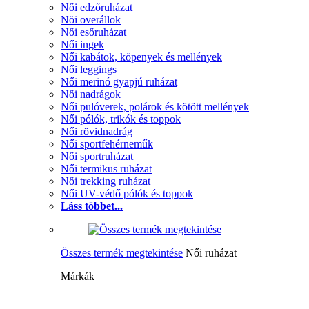
Női edzőruházat
Nöi overállok
Női esőruházat
Női ingek
Női kabátok, köpenyek és mellények
Női leggings
Női merinó gyapjú ruházat
Női nadrágok
Női pulóverek, polárok és kötött mellények
Női pólók, trikók és toppok
Női rövidnadrág
Női sportfehérneműk
Női sportruházat
Női termikus ruházat
Női trekking ruházat
Női UV-védő pólók és toppok
Láss többet...
Összes termék megtekintése
Női ruházat
Márkák