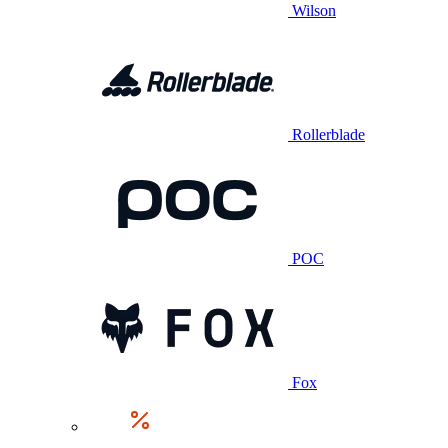
Wilson
Rollerblade
POC
Fox