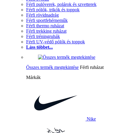
Férfi pulóverek, polárok és szvetterek
Férfi pólók, trikók és toppok
Férfi rövidnadrág
Férfi sportfehérneműk
Férfi thermo ruházat
Férfi trekking ruházat
Férfi tréningruhák
Férfi UV-védő pólók és toppok
Láss többet...
Összes termék megtekintése
Férfi ruházat
Márkák
Nike