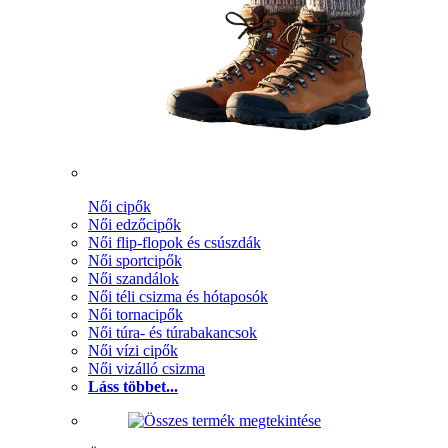
Női cipők
Női edzőcipők
Női flip-flopok és csúszdák
Női sportcipők
Női szandálok
Női téli csizma és hótaposók
Női tornacipők
Női túra- és túrabakancsok
Női vízi cipők
Női vizálló csizma
Láss többet...