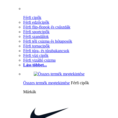
Férfi cipők
Férfi edzőcipők
Férfi flip-flopok és csúszdák
Férfi sportcipők
Férfi szandálok
Férfi téli csizma és hótaposók
Férfi tornacipők
Férfi túra- és túrabakancsok
Férfi vízi cipők
Férfi vizálló csizma
Láss többet...
Összes termék megtekintése
Férfi cipők
Márkák