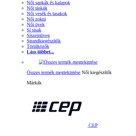
Női sapkák és kalapok
Női táskák
Női vesék és tasakok
Női zokni
Női övek
Sí sisak
Síszemüveg
Strandkiegészítők
Törülközők
Láss többet...
Összes termék megtekintése
Női kiegészítők
Márkák
CEP