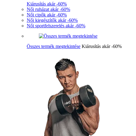
Kiárusítás akár -60%
Női ruházat akár -60%
Női cipők akár -60%
Női kiegészítők akár -60%
Női sportfelszerelés akár -60%
Összes termék megtekintése
Kiárusítás akár -60%