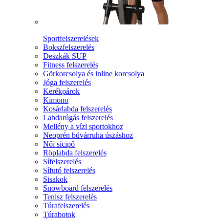
Sportfelszerelések
Bokszfelszerelés
Deszkák SUP
Fitness felszerelés
Görkorcsolya és inline korcsolya
Jóga felszerelés
Kerékpárok
Kimono
Kosárlabda felszerelés
Labdarúgás felszerelés
Mellény a vízi sportokhoz
Neoprén búvárruha úszáshoz
Női sícipő
Röplabda felszerelés
Sífelszerelés
Sífutó felszerelés
Sisakok
Snowboard felszerelés
Tenisz felszerelés
Túrafelszerelés
Túrabotok