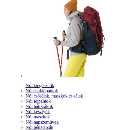
Női kiegészítők
Női csuklópántok
Női csősálak, maszkok és sálak
Női fejpántok
Női hátizsákok
Női kesztyűk
Női maszkok
Női napszemüveg
Női pénztárcák