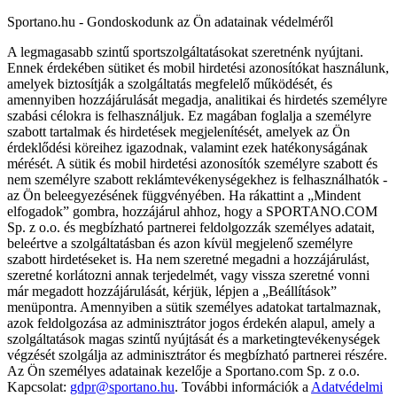
Sportano.hu - Gondoskodunk az Ön adatainak védelméről
A legmagasabb szintű sportszolgáltatásokat szeretnénk nyújtani.
Ennek érdekében sütiket és mobil hirdetési azonosítókat használunk,
amelyek biztosítják a szolgáltatás megfelelő működését, és
amennyiben hozzájárulását megadja, analitikai és hirdetés személyre
szabási célokra is felhasználjuk. Ez magában foglalja a személyre
szabott tartalmak és hirdetések megjelenítését, amelyek az Ön
érdeklődési köreihez igazodnak, valamint ezek hatékonyságának
mérését. A sütik és mobil hirdetési azonosítók személyre szabott és
nem személyre szabott reklámtevékenységekhez is felhasználhatók -
az Ön beleegyezésének függvényében. Ha rákattint a „Mindent
elfogadok” gombra, hozzájárul ahhoz, hogy a SPORTANO.COM
Sp. z o.o. és megbízható partnerei feldolgozzák személyes adatait,
beleértve a szolgáltatásban és azon kívül megjelenő személyre
szabott hirdetéseket is. Ha nem szeretné megadni a hozzájárulást,
szeretné korlátozni annak terjedelmét, vagy vissza szeretné vonni
már megadott hozzájárulását, kérjük, lépjen a „Beállítások”
menüpontra. Amennyiben a sütik személyes adatokat tartalmaznak,
azok feldolgozása az adminisztrátor jogos érdekén alapul, amely a
szolgáltatások magas szintű nyújtását és a marketingtevékenységek
végzését szolgálja az adminisztrátor és megbízható partnerei részére.
Az Ön személyes adatainak kezelője a Sportano.com Sp. z o.o.
Kapcsolat:
gdpr@sportano.hu
. További információk a
Adatvédelmi