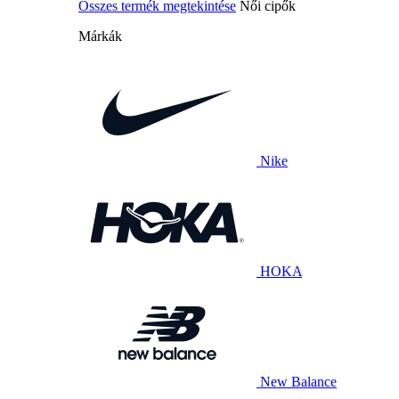
Összes termék megtekintése
Női cipők
Márkák
Nike
HOKA
New Balance