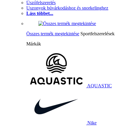
Úszófelszerelés
Uszonyok búvárkodáshoz és snorkelinghez
Láss többet...
Összes termék megtekintése
Sportfelszerelések
Márkák
AQUASTIC
Nike